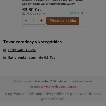
LETNÝ spací vak s nohavičkami 120cm
63,80 €
/
ks
SKLADEM
52,73 €
bez DPH
Pridať do košíka
Tovar zaradený v kategóriách
Dĺžka vaku 120cm
Extra tenké letné - do 0.5 Tog
Radi by ste väčší výber?
Skúste sa pozrieť na české
stránky
www.the-dream-bag.cz
A my Vám radi Vaše objednávky zlúčime v jednu, a odošleme za
jedno poštovné.