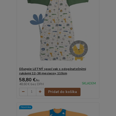
Džungle LETNÝ spací vak s odopínateľnými
rukávmi 12-36 mesiacov, 110cm
58,80 €
/
ks
SKLADEM
48,60 €
bez DPH
Pridať do košíka
Novinka