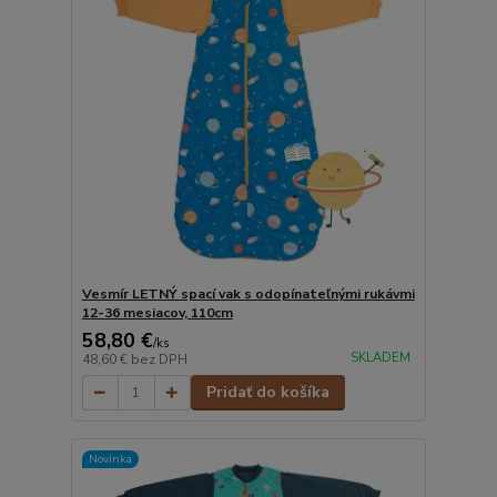
Vesmír LETNÝ spací vak s odopínateľnými rukávmi
12-36 mesiacov, 110cm
58,80 €
/
ks
SKLADEM
48,60 €
bez DPH
Pridať do košíka
Novinka