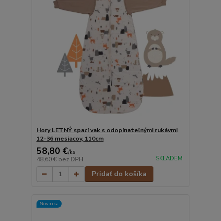
Hory LETNÝ spací vak s odopínateľnými rukávmi
12-36 mesiacov, 110cm
58,80 €
/
ks
SKLADEM
48,60 €
bez DPH
Pridať do košíka
Novinka