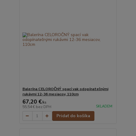
Balerína CELOROČNÝ spací vak odopínateľnými
rukávmi 12-36 mesiacov, 110cm
67,20 €
/
ks
SKLADEM
55,54 €
bez DPH
Pridať do košíka