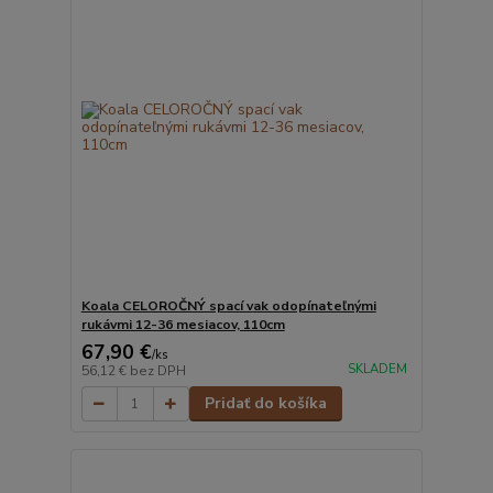
Koala CELOROČNÝ spací vak odopínateľnými
rukávmi 12-36 mesiacov, 110cm
67,90 €
/
ks
SKLADEM
56,12 €
bez DPH
Pridať do košíka