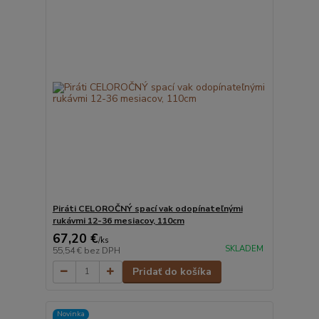
Piráti CELOROČNÝ spací vak odopínateľnými
rukávmi 12-36 mesiacov, 110cm
67,20 €
/
ks
SKLADEM
55,54 €
bez DPH
Pridať do košíka
Novinka