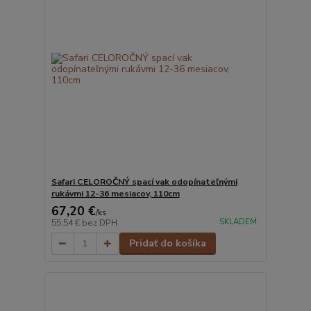
Safari CELOROČNÝ spací vak odopínateľnými
rukávmi 12-36 mesiacov, 110cm
67,20 €
/
ks
SKLADEM
55,54 €
bez DPH
Pridať do košíka