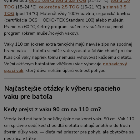
výhrevnosti:
extra tenká letná 0.5 TOG
(21–27 °C),
letná 1.0
TOG
(18–24 °C),
celoročná 2.5 TOG
(15–21 °C) a
zimná 3.5
TOG
(pod 18 °C). Materiál vždy 100% bavlna, organická bavlna
(certifikácia OCS + OEKO-TEX Standard 100) alebo mušelín.
Pranie na 60 °C, šetrný program, sušenie v sušičke na jemný
program (okrem mušelínových vakov).
Vaky 110 cm (okrem extra tenkých) majú navyše zips na spodnej
hrane vaku — batoľa si môže vak vykasat a ľahšie chodiť po izbe.
Klasické vaky napriek tomu nemusia vyhovovať každému dieťaťu.
Veľmi aktívnym batoľatám väčšinou viac vyhovuje
nohavicový
spací vak
, ktorý dáva nohám úplnú voľnosť pohybu.
Najčastejšie otázky k výberu spacieho
vaku pre batoľa
Kedy prejsť z vaku 90 cm na 110 cm?
Vtedy, keď má batoľa nožičky úplne na konci vaku 90 cm. Vak 110
cm správne sedí, keď chodidlá dieťaťa siahajú približne do troch
štvrtín dĺžky vaku — dieťa má priestor pre pohyb, ale zbytočne sa
nestráca v látke.