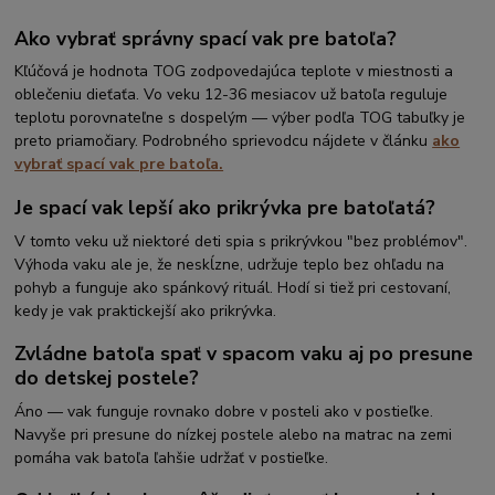
Ako vybrať správny spací vak pre batoľa?
Kľúčová je hodnota TOG zodpovedajúca teplote v miestnosti a
oblečeniu dieťaťa. Vo veku 12-36 mesiacov už batoľa reguluje
teplotu porovnateľne s dospelým — výber podľa TOG tabuľky je
preto priamočiary. Podrobného sprievodcu nájdete v článku
ako
vybrať spací vak pre batoľa.
Je spací vak lepší ako prikrývka pre batoľatá?
V tomto veku už niektoré deti spia s prikrývkou "bez problémov".
Výhoda vaku ale je, že neskĺzne, udržuje teplo bez ohľadu na
pohyb a funguje ako spánkový rituál. Hodí si tiež pri cestovaní,
kedy je vak praktickejší ako prikrývka.
Zvládne batoľa spať v spacom vaku aj po presune
do detskej postele?
Áno — vak funguje rovnako dobre v posteli ako v postieľke.
Navyše pri presune do nízkej postele alebo na matrac na zemi
pomáha vak batoľa ľahšie udržať v postieľke.