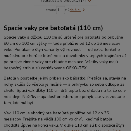
Načítať ďalšie produkty (14)
strana
z 2
ďalšie
Spacie vaky pre batoľatá (110 cm)
Spacie vaky s dĺžkou 110 cm sú určené pre batoľatá od približne
80 cm do 100 cm výšky — teda približne od 12 do 36 mesiacov
veku. Ponúkame štyri varianty výhrevnosti — od extra tenkého
mušelínu pre horúce letné noci a dovolenky v teplých krajinách až
po hrejivé zimné vaky pre chladné mesiace. Všetky vaky majú
bezpečný strih a sú certifikované OEKO-TEX.
Batoľa v postieľke je iný príbeh ako bábätko. Pretáča sa, stavia na
nohy, skúša čo všetko je možné — a prikrývku zo seba odkope za
chvíľu. Spací vak dĺžky 110 cm drží teplo bez ohľadu na to, čo se v
noci deje. Nožičky majú dosť priestoru pre pohyb, ale vak zostane
tam, kde má byť.
Vak 110 cm je vhodný pre batoľatá približne od 12 do 36
mesiacov. Prejdite na väčší 130 cm vo chvíli, keď má batoľa
chodidlá úplne na konci vaku. V dĺžke 110 cm sú k dispozícii štyri