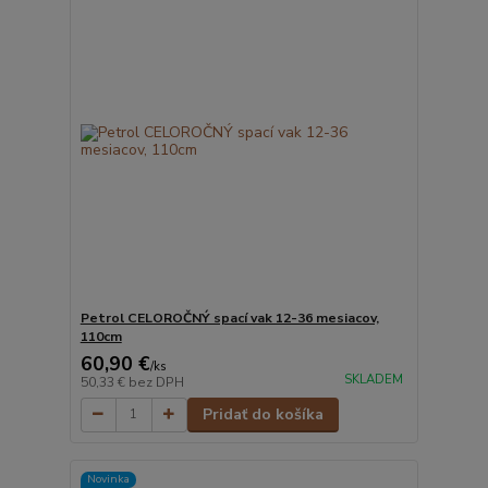
Petrol CELOROČNÝ spací vak 12-36 mesiacov,
110cm
60,90 €
/
ks
SKLADEM
50,33 €
bez DPH
Pridať do košíka
Novinka