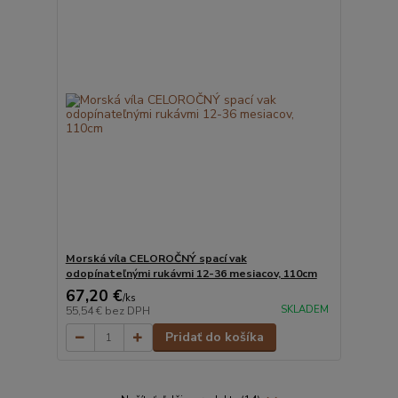
Morská víla CELOROČNÝ spací vak
odopínateľnými rukávmi 12-36 mesiacov, 110cm
67,20 €
/
ks
SKLADEM
55,54 €
bez DPH
Pridať do košíka