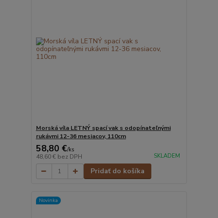
Morská víla LETNÝ spací vak s odopínateľnými
rukávmi 12-36 mesiacov, 110cm
58,80 €
/
ks
SKLADEM
48,60 €
bez DPH
Pridať do košíka
Novinka