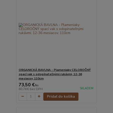
ORGANICKÁ BAVLNA - Plameniaky CELOROČNÝ
spací vak s odopínateľnými rukávmi, 12-36
mesiacov, 110cm
73,50 €
/
ks
SKLADEM
60,74 €
bez DPH
Pridať do košíka