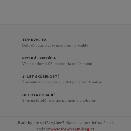
TOP KVALITA
Detské spacie vaky prvotriednej kvality
RYCHLÁ EXPEDÍCIA
Vše skladom v ČR, expedícia do 24 hodín
14 LET SKÚSENOSTÍ
Špecializácia na predaj detských spacích vakov
OCHOTA PORADIŤ
Sme na telefóne a radi poradíme s výberom
Radi by ste väčší výber?
Skúste sa pozrieť na české
stránky
www.the-dream-bag.cz