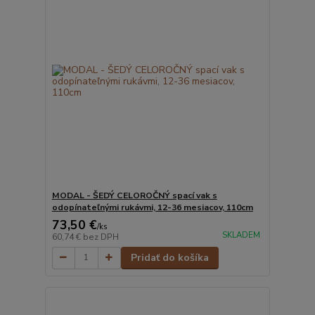
MODAL - ŠEDÝ CELOROČNÝ spací vak s
odopínateľnými rukávmi, 12-36 mesiacov, 110cm
73,50 €
/
ks
SKLADEM
60,74 €
bez DPH
Pridať do košíka