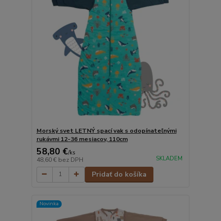
Morský svet LETNÝ spací vak s odopínateľnými
rukávmi 12-36 mesiacov, 110cm
58,80 €
/
ks
SKLADEM
48,60 €
bez DPH
Pridať do košíka
Novinka