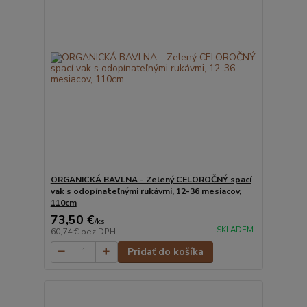
ORGANICKÁ BAVLNA - Zelený CELOROČNÝ spací
vak s odopínateľnými rukávmi, 12-36 mesiacov,
110cm
73,50 €
/
ks
SKLADEM
60,74 €
bez DPH
Pridať do košíka