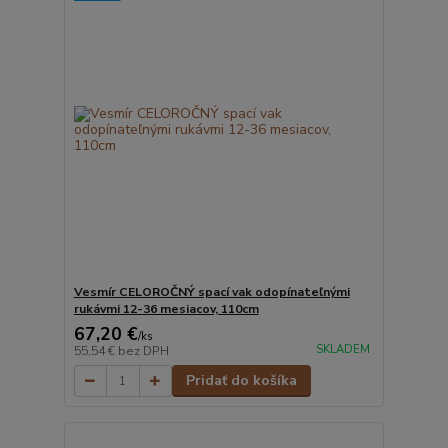
Vesmír CELOROČNÝ spací vak odopínateľnými
rukávmi 12-36 mesiacov, 110cm
67,20 €
/
ks
SKLADEM
55,54 €
bez DPH
Pridať do košíka