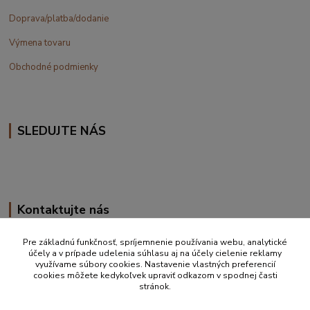
Doprava/platba/dodanie
Výmena tovaru
Obchodné podmienky
SLEDUJTE NÁS
Kontaktujte nás
+420 777 610 855
Pre základnú funkčnosť, spríjemnenie používania webu, analytické
účely a v prípade udelenia súhlasu aj na účely cielenie reklamy
využívame súbory cookies. Nastavenie vlastných preferencií
info@vakynaspanie.sk
cookies môžete kedykoľvek upraviť odkazom v spodnej časti
stránok.