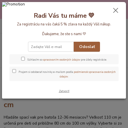
Máte nejakú otázku alebo váhate s výberom? Neváhajte a zavolajte
pokojne aj večer alebo cez víkend. Sme tu pre Vás.💛 Petra a babička
Radi Vás tu máme 💛
Monička
0
ks
Za registráciu na vás čaká 5 % zľava na každý Váš nákup.
EUR
+420 777 610 855
za
0 €
Ďakujeme, že ste s nami 💛
Menu
Odoslať
Hľadať
Súhlasím so
spracovaním osobných údajov
pre účely registrácie.
Prajem si odoberať novinky e-mailom podľa
podmienok spracovania osobných
Úvod
Dĺžka vaku 110cm (12-36mesiac)
údajov
.
Detské spacie vaky pre batoľatá
Zatvoriť
12-36 mesiacov, dĺžka vrecia 110
cm
Hľadáte spací vak pre batoľa 12-36 mesiacov? Veľkosť 110 cm je
určená pre deti od približne 80 cm do 100 cm výšky. Vyberte si zo