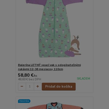
Balerína LETNÝ spací vak s odopínateľnými
rukávmi 12-36 mesiacov, 110cm
58,80 €
/
ks
SKLADEM
48,60 €
bez DPH
Pridať do košíka
Novinka