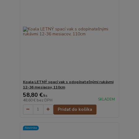
Koala LETNÝ spací vak s odopínateľnými rukávmi
12-36 mesiacov, 110cm
58,80 €
/
ks
SKLADEM
48,60 €
bez DPH
Pridať do košíka
Novinka