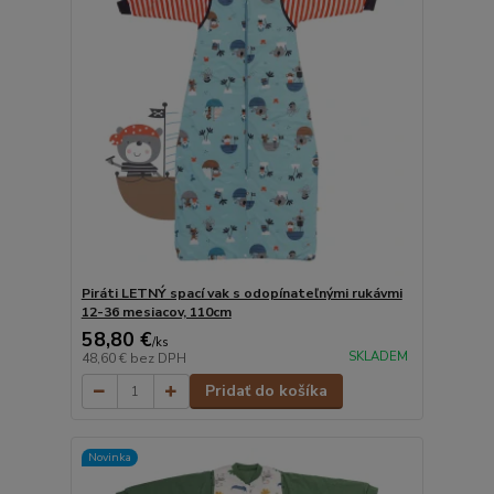
Piráti LETNÝ spací vak s odopínateľnými rukávmi
12-36 mesiacov, 110cm
58,80 €
/
ks
SKLADEM
48,60 €
bez DPH
Pridať do košíka
Novinka