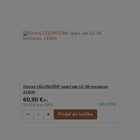
Oivový CELOROČNÝ spací vak 12-36 mesiacov,
110cm
60,90 €
/
ks
SKLADEM
50,33 €
bez DPH
Pridať do košíka