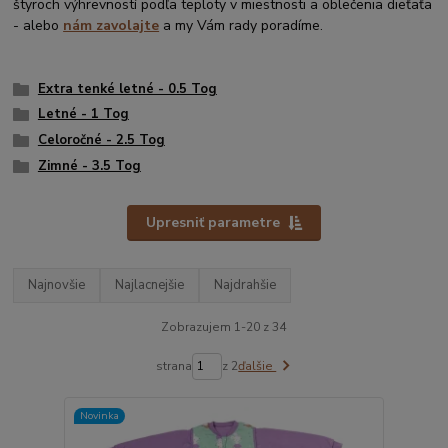
štyroch výhrevností podľa teploty v miestnosti a oblečenia dieťaťa
- alebo
nám zavolajte
a my Vám rady poradíme.
Extra tenké letné - 0.5 Tog
Letné - 1 Tog
Celoročné - 2.5 Tog
Zimné - 3.5 Tog
Upresniť parametre
Najnovšie
Najlacnejšie
Najdrahšie
Zobrazujem 1-20 z 34
strana
z 2
ďalšie
Novinka