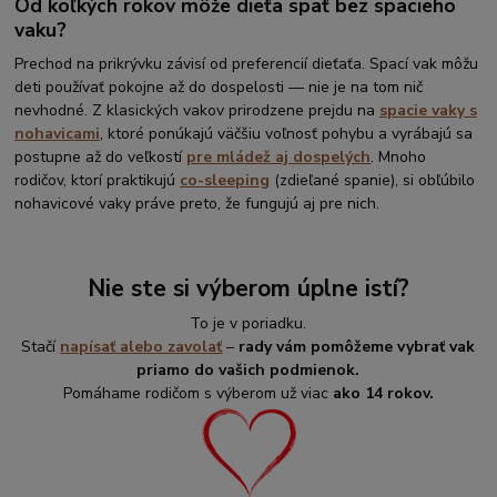
Od koľkých rokov môže dieťa spať bez spacieho
vaku?
Prechod na prikrývku závisí od preferencií dieťaťa. Spací vak môžu
deti používať pokojne až do dospelosti — nie je na tom nič
nevhodné. Z klasických vakov prirodzene prejdu na
spacie vaky s
nohavicami
, ktoré ponúkajú väčšiu voľnosť pohybu a vyrábajú sa
postupne až do veľkostí
pre mládež aj dospelých
. Mnoho
rodičov, ktorí praktikujú
co-sleeping
(zdieľané spanie), si obľúbilo
nohavicové vaky práve preto, že fungujú aj pre nich.
Nie ste si výberom úplne istí?
To je v poriadku.
Stačí
napísať alebo zavolať
–
rady vám pomôžeme vybrať vak
priamo do vašich podmienok.
Pomáhame rodičom s výberom už viac
ako 14 rokov.