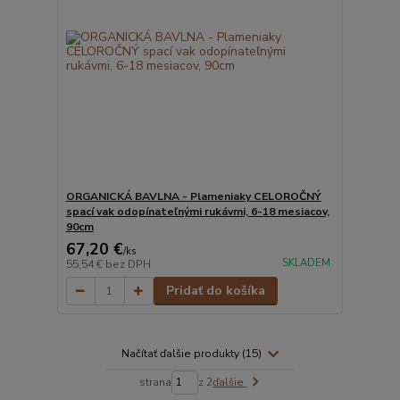
ORGANICKÁ BAVLNA - Plameniaky CELOROČNÝ
spací vak odopínateľnými rukávmi, 6-18 mesiacov,
90cm
67,20 €
/
ks
SKLADEM
55,54 €
bez DPH
Pridať do košíka
Načítať ďalšie produkty (15)
strana
z 2
ďalšie