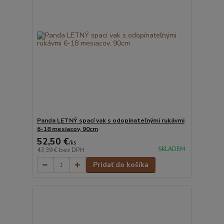
Panda LETNÝ spací vak s odopínateľnými rukávmi
6-18 mesiacov, 90cm
52,50 €
/
ks
SKLADEM
43,39 €
bez DPH
Pridať do košíka