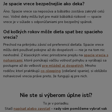
Je spacie vrece bezpečnejšie ako deka?
Áno. Spacie vrece sa neposúva a bábätko zostáva zakryté celú
noc. Voľné deky môžu byť pre malé bábätká rizikové — spacie
vrece je v súlade s odporúčaniami pre bezpečný spánok.
Od koľkých rokov môže dieťa spať bez spacieho
vrecia?
Prechod na prikrývku závisí od preferencií dieťaťa. Spacie vrece
môžu deti používať pokojne až do dospelosti — nie je na tom nic
nevhodné. Z klasických vriec prirodzene prejdu na
spacie vrecia s
nohavicami
, ktoré ponúkajú väčšiu voľnosť pohybu a vyrábajú sa
postupne až do veľkostí
pre mládež aj dospelých
. Mnoho
rodičov, ktorí praktikujú
co-sleeping
(zdieľané spanie), si obľúbilo
nohavicové vrecia práve preto, že fungujú aj pre nich.
Nie ste si výberom úplne istí?
To je v poriadku.
Stačí
napísať alebo zavolať
–
rady vám pomôžeme vybrať vak