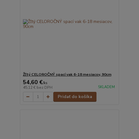
Žľtý CELOROČNÝ spací vak 6-18 mesiacov, 90cm
54,60 €
/
ks
SKLADEM
45,12 €
bez DPH
Pridať do košíka