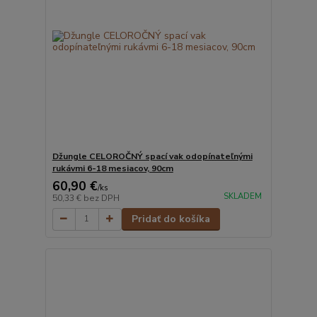
Džungle CELOROČNÝ spací vak odopínateľnými
rukávmi 6-18 mesiacov, 90cm
60,90 €
/
ks
SKLADEM
50,33 €
bez DPH
Pridať do košíka