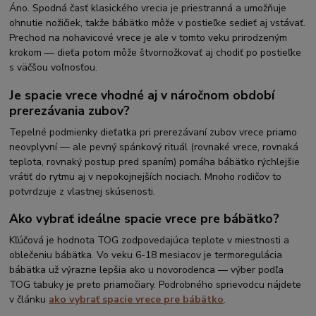
Áno. Spodná časť klasického vrecia je priestranná a umožňuje
ohnutie nožičiek, takže bábätko môže v postieľke sedieť aj vstávať.
Prechod na nohavicové vrece je ale v tomto veku prirodzeným
krokom — dieťa potom môže štvornožkovať aj chodiť po postieľke
s väčšou voľnosťou.
Je spacie vrece vhodné aj v náročnom období
prerezávania zubov?
Tepelné podmienky dieťatka pri prerezávaní zubov vrece priamo
neovplyvní — ale pevný spánkový rituál (rovnaké vrece, rovnaká
teplota, rovnaký postup pred spaním) pomáha bábätko rýchlejšie
vrátiť do rytmu aj v nepokojnejších nociach. Mnoho rodičov to
potvrdzuje z vlastnej skúsenosti.
Ako vybrať ideálne spacie vrece pre bábätko?
Kľúčová je hodnota TOG zodpovedajúca teplote v miestnosti a
oblečeniu bábätka. Vo veku 6-18 mesiacov je termoregulácia
bábätka už výrazne lepšia ako u novorodenca — výber podľa
TOG tabuky je preto priamočiary. Podrobného sprievodcu nájdete
v článku
ako vybrať spacie vrece pre bábätko
.