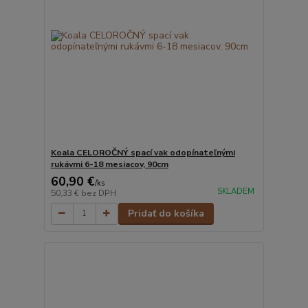
Koala CELOROČNÝ spací vak odopínateľnými
rukávmi 6-18 mesiacov, 90cm
60,90 €
/
ks
SKLADEM
50,33 €
bez DPH
Pridať do košíka