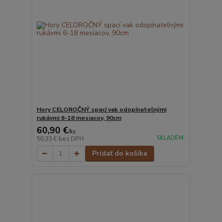
Hory CELOROČNÝ spací vak odopínateľnými
rukávmi 6-18 mesiacov, 90cm
60,90 €
/
ks
SKLADEM
50,33 €
bez DPH
Pridať do košíka