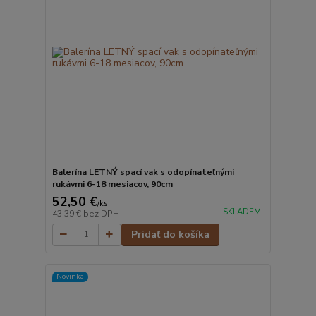
Balerína LETNÝ spací vak s odopínateľnými
rukávmi 6-18 mesiacov, 90cm
52,50 €
/
ks
SKLADEM
43,39 €
bez DPH
Pridať do košíka
Novinka