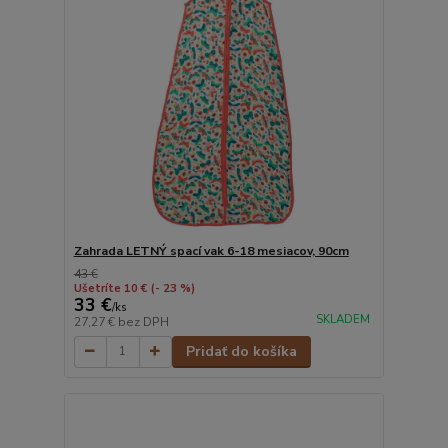
Zahrada LETNÝ spací vak 6-18 mesiacov, 90cm
43 €
Ušetríte 10 €
(- 23 %)
33 €
/
ks
SKLADEM
27,27 €
bez DPH
Pridať do košíka