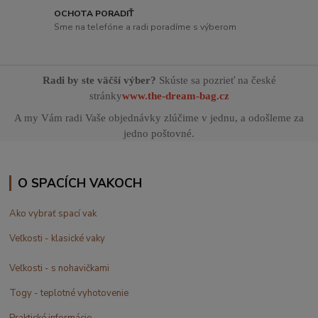
OCHOTA PORADIŤ
Sme na telefóne a radi poradíme s výberom
Radi by ste väčší výber?
Skúste sa pozrieť na české
stránky
www.the-dream-bag.cz
A my Vám radi Vaše objednávky zlúčime v jednu, a odošleme za
jedno poštovné.
O SPACÍCH VAKOCH
Ako vybrať spací vak
Veľkosti - klasické vaky
Veľkosti - s nohavičkami
Togy - teplotné vyhotovenie
Praktické informácie