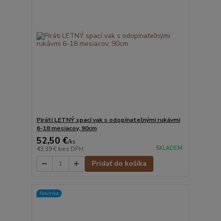
Piráti LETNÝ spací vak s odopínateľnými rukávmi
6-18 mesiacov, 90cm
52,50 €
/
ks
SKLADEM
43,39 €
bez DPH
Pridať do košíka
Novinka