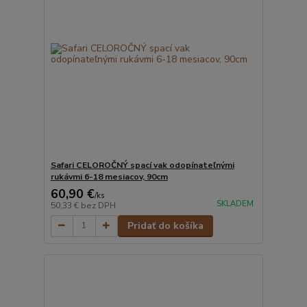
Safari CELOROČNÝ spací vak odopínateľnými
rukávmi 6-18 mesiacov, 90cm
60,90 €
/
ks
SKLADEM
50,33 €
bez DPH
Pridať do košíka