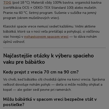
TOG
(pod 18 °C). Materiál vždy 100% bavlna, organická bavlna
(certifikácia OCS + OEKO-TEX Standard 100) alebo mušelín.
Pranie na 60 °C, šetrný program. Sušenie v sušičke na jemný
program (okrem mušelínových vriec).
Klasické spacie vrece nemusí sedieť každému. Veľmi aktívne
bábätká, ktoré sa v noci veľa pretáčajú a pohybujú, si väčšinou
viac hovejú v
nohavicovom spacom vreci
— to dáva nohám
úplnú voľnosť.
Najčastejšie otázky k výberu spacieho
vaku pre bábätko
Kedy prejsť z vrecia 70 cm na 90 cm?
Vo chvíli, keď bábätko cíti chodidlá úplne na konci vrecia. Správna
veľkosť dovoľuje nohám pohyb — dieťa si môže nožičky ohýbať a
kopať — ale golier sedí pevne pri ramenách.
Môžu bábätká v spacom vreci bezpečne stáť v
postieľke?