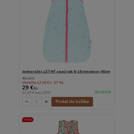
Jednorožec LETNÝ spací vak 6-18 mesiacov, 90cm
46,20 €
Ušetríte 17,20 €
(- 37 %)
29 €
/
ks
SKLADEM
23,97 €
bez DPH
Pridať do košíka
Akcia