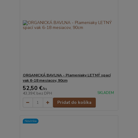
ORGANICKÁ BAVLNA - Plameniaky LETNÝ spací
vak 6-18 mesiacov, 90cm
52,50 €
/
ks
SKLADEM
43,39 €
bez DPH
Pridať do košíka
Novinka