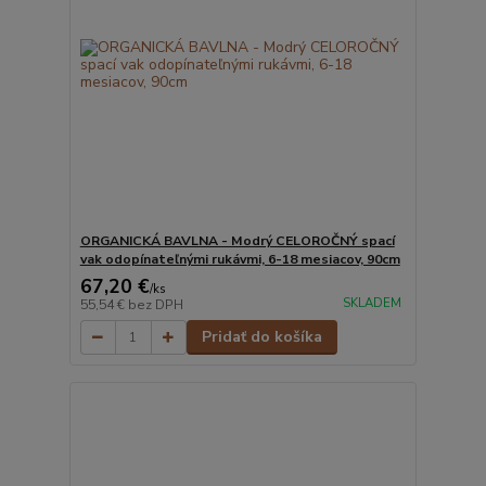
ORGANICKÁ BAVLNA - Modrý CELOROČNÝ spací
vak odopínateľnými rukávmi, 6-18 mesiacov, 90cm
67,20 €
/
ks
SKLADEM
55,54 €
bez DPH
Pridať do košíka