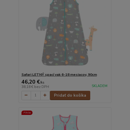
Safari LETNÝ spací vak 6-18 mesiacov, 90cm
46,20 €
/
ks
SKLADEM
38,18 €
bez DPH
Pridať do košíka
Akcia