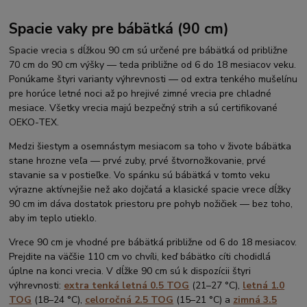
Spacie vaky pre bábätká (90 cm)
Spacie vrecia s dĺžkou 90 cm sú určené pre bábätká od približne
70 cm do 90 cm výšky — teda približne od 6 do 18 mesiacov veku.
Ponúkame štyri varianty výhrevnosti — od extra tenkého mušelínu
pre horúce letné noci až po hrejivé zimné vrecia pre chladné
mesiace. Všetky vrecia majú bezpečný strih a sú certifikované
OEKO-TEX.
Medzi šiestym a osemnástym mesiacom sa toho v živote bábätka
stane hrozne veľa — prvé zuby, prvé štvornožkovanie, prvé
stavanie sa v postieľke. Vo spánku sú bábätká v tomto veku
výrazne aktívnejšie než ako dojčatá a klasické spacie vrece dĺžky
90 cm im dáva dostatok priestoru pre pohyb nožičiek — bez toho,
aby im teplo utieklo.
Vrece 90 cm je vhodné pre bábätká približne od 6 do 18 mesiacov.
Prejdite na väčšie 110 cm vo chvíli, keď bábätko cíti chodidlá
úplne na konci vrecia. V dĺžke 90 cm sú k dispozícii štyri
výhrevnosti:
extra tenká letná 0.5 TOG
(21–27 °C),
letná 1.0
TOG
(18–24 °C),
celoročná 2.5 TOG
(15–21 °C) a
zimná 3.5