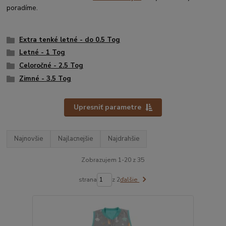
poradíme.
Extra tenké letné - do 0.5 Tog
Letné - 1 Tog
Celoročné - 2.5 Tog
Zimné - 3.5 Tog
Upresniť parametre
Najnovšie
Najlacnejšie
Najdrahšie
Zobrazujem 1-20 z 35
strana
z 2
ďalšie