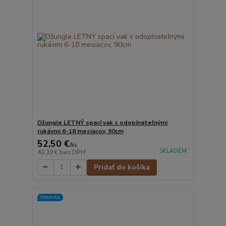
Džungle LETNÝ spací vak s odopínateľnými
rukávmi 6-18 mesiacov, 90cm
52,50 €
/
ks
SKLADEM
43,39 €
bez DPH
Pridať do košíka
Novinka