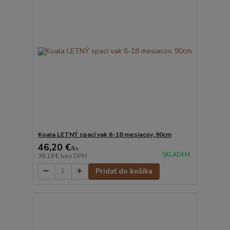
Koala LETNÝ spací vak 6-18 mesiacov, 90cm
46,20 €
/
ks
SKLADEM
38,18 €
bez DPH
Pridať do košíka