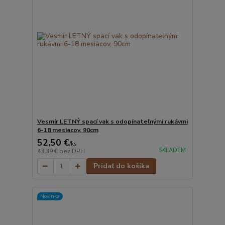
Vesmír LETNÝ spací vak s odopínateľnými rukávmi
6-18 mesiacov, 90cm
52,50 €
/
ks
SKLADEM
43,39 €
bez DPH
Pridať do košíka
Novinka