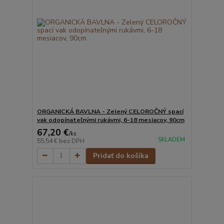
ORGANICKÁ BAVLNA - Zelený CELOROČNÝ spací
vak odopínateľnými rukávmi, 6-18 mesiacov, 90cm
67,20 €
/
ks
SKLADEM
55,54 €
bez DPH
Pridať do košíka