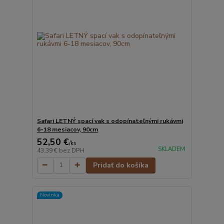
Safari LETNÝ spací vak s odopínateľnými rukávmi
6-18 mesiacov, 90cm
52,50 €
/
ks
SKLADEM
43,39 €
bez DPH
Pridať do košíka
Novinka