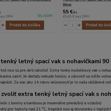
90cm
55 €
s
/
ks
SKLADEM
bez DPH
45,45 €
bez DPH
Pridať do košíka
Pridať do koš
 tenký letný spací vak s nohavičkami 90
tné noci sú pre deti náročné. Extra tenký mušelínový vak s nohavi
kanina zaistí, že dieťaťu nebude horúco, a zároveň sa môže voľne
rajinách. Za viac ako 14 rokov skúseností je to naša obľúbená voľ
 zvoliť extra tenký letný spací vak s no
elín z bavlny a bambusu je maximálne priedušný a vzdušný.
dný pre teploty nad 21 °C, tropické noci aj dovolenky v teplých k