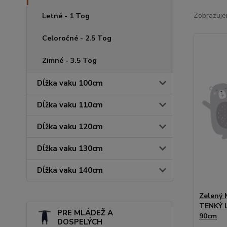
Zobrazuje
Letné - 1 Tog
Celoročné - 2.5 Tog
Zimné - 3.5 Tog
Dĺžka vaku 100cm
Dĺžka vaku 110cm
Dĺžka vaku 120cm
Dĺžka vaku 130cm
Dĺžka vaku 140cm
Zelený
TENKÝ L
PRE MLÁDEŽ A
90cm
DOSPELÝCH