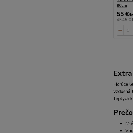
90cm
55 €
/
k
45,45 €
Extra
Horúce le
vzdušná t
teplých k
Prečo
Muš
Vho