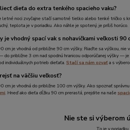
liecť dieťa do extra tenkého spacieho vaku?
 letné noci zvyčajne stačí samotné tielko alebo tenké tričko s 
chý, teplota je v poriadku. Ako náhle je spotený, je príliš horúco.
y je vhodný spací vak s nohavičkami veľkosti 90
0 cm je vhodná od približne 90 cm výšky. Riaďte sa výškou, nie v
— do približne 3 cm nad spodnú hranicou odporúčanej výšky — je 
 od individuálnych potrieb dieťaťa.
Stačí sa nám ozvať
a s výbero
ejsť na väčšiu veľkosť?
90 cm je vhodná do približne 100 cm výšky. Ako spoznať správn
ami
. Hneď ako dieťa dĺžku 90 cm prerastá, prejdite na naše
spaci
Nie ste si výberom ú
To je v poriadku.