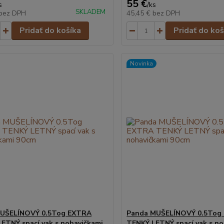
55 €
s
/
ks
SKLADEM
bez DPH
45,45 €
bez DPH
Pridať do košíka
Pridať do koš
Novinka
MUŠELÍNOVÝ 0.5Tog EXTRA
Panda MUŠELÍNOVÝ 0.5Tog
ETNÝ spací vak s nohavičkami
TENKÝ LETNÝ spací vak s no