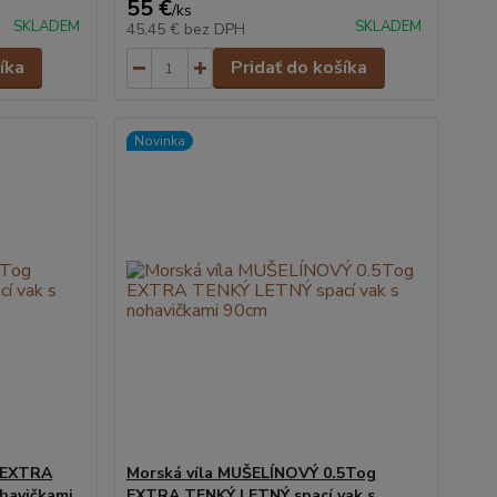
55 €
/
ks
SKLADEM
SKLADEM
45,45 €
bez DPH
íka
Pridať do košíka
Novinka
 EXTRA
Morská víla MUŠELÍNOVÝ 0.5Tog
havičkami
EXTRA TENKÝ LETNÝ spací vak s