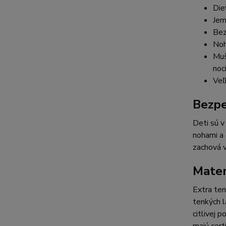
Die
Jem
Bez
Noh
Muš
noc
Veľ
Bezpe
Deti sú v
nohami a 
zachová v
Mater
Extra te
tenkých l
citlivej 