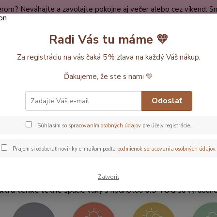
rom? Neváhajte a zavolajte pokojne aj večer alebo cez víkend. Sm
dy
Spokojní zákazníci
O nákupe
Kontakt
O nás
Radi Vás tu máme 💛
Neviet
Za registráciu na vás čaká 5 % zľava na každý Váš nákup.
Hľadať
+420
Ďakujeme, že ste s nami 💛
ĺžka vaku 90cm
Extra tenké letné - do 0.5 Tog
Odoslať
a tenké letné spacie vaky s noh
Súhlasím so
spracovaním osobných údajov
pre účely registrácie.
spací vak s nohavičkami na horúce letné noci (90 cm, 0.5 TOG). 
Prajem si odoberať novinky e-mailom podľa
podmienok spracovania osobných údajov
.
pre teploty nad 21 °C, tropické noci aj dovolenky v teplých kraji
X.
Zatvoriť
xtra tenké letné
spacie vaky s hodnotou
0.5 TOG
sú vyrábané