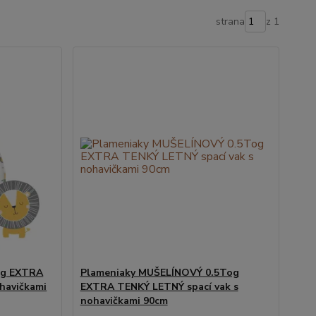
strana
z 1
og EXTRA
Plameniaky MUŠELÍNOVÝ 0.5Tog
havičkami
EXTRA TENKÝ LETNÝ spací vak s
nohavičkami 90cm