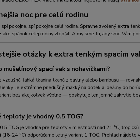
ifikáciu OEKO-TEX. Viac o materiáloch nájdete na našej
stránke
nejšia noc pre celú rodinu
 spí pokojne, spí pokojne celá rodina. Správne zvolený extra tenk
 ako spánok celej rodiny zlepšiť. A my sme tu, aby sme Vám pom
stejšie otázky k extra tenkým spacím v
to mušelínový spací vak s nohavičkami?
e vzdušná, ľahká tkanina tkaná z bavlny alebo bambusu — rovnak
lienky. Je extrémne priedušný, mäkký na dotek a ideálny do horú
variant bez akejkoľvek výplne — poskytuje len jemné zakrytie b
é teploty je vhodný 0.5 TOG?
.5 TOG je vhodná pre teploty v miestnosti nad 21 °C, tropickú k
i (18-24 °C) odporúčame letný variant 1 TOG. Prehľad nájdete 