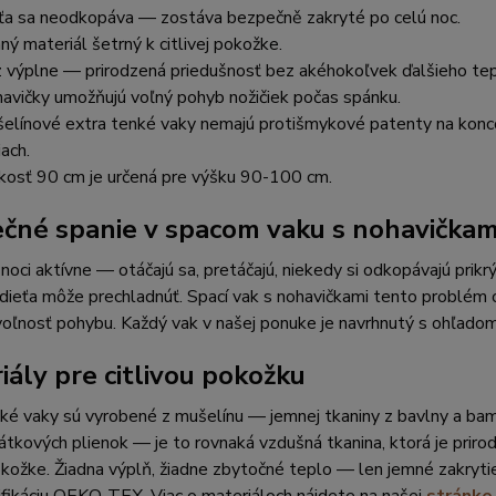
ťa sa neodkopáva — zostáva bezpečně zakryté po celú noc.
ný materiál šetrný k citlivej pokožke.
 výplne — prirodzená priedušnosť bez akéhokoľvek ďalšieho tep
avičky umožňujú voľný pohyb nožičiek počas spánku.
elínové extra tenké vaky nemajú protišmykové patenty na koncoc
iach.
kosť 90 cm je určená pre výšku 90-100 cm.
čné spanie v spacom vaku s nohavičkam
 noci aktívne — otáčajú sa, pretáčajú, niekedy si odkopávajú pri
dieťa môže prechladnúť. Spací vak s nohavičkami tento problém o
oľnosť pohybu. Každý vak v našej ponuke je navrhnutý s ohľado
iály pre citlivou pokožku
nké vaky sú vyrobené z mušelínu — jemnej tkaniny z bavlny a b
átkových plienok — je to rovnaká vzdušná tkanina, ktorá je prir
pokožke. Žiadna výplň, žiadne zbytočné teplo — len jemné zakryt