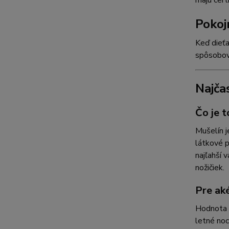
majú cert
Pokoj
Keď dieťa
spôsobov,
Najča
Čo je 
Mušelín j
látkové p
najľahší 
nožičiek.
Pre ak
Hodnota 0
letné noc