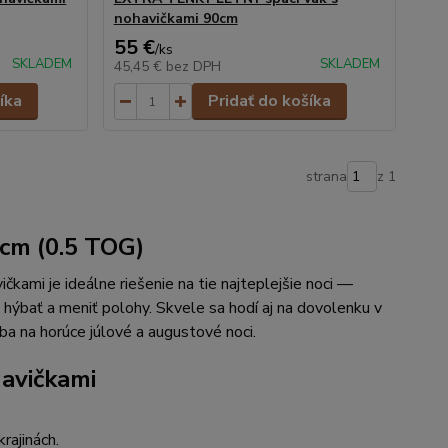
nohavičkami 90cm
55 €
/
ks
SKLADEM
SKLADEM
45,45 €
bez DPH
íka
Pridať do košíka
strana
z 1
 cm (0.5 TOG)
čkami je ideálne riešenie na tie najteplejšie noci —
 hýbať a meniť polohy. Skvele sa hodí aj na dovolenku v
ba na horúce júlové a augustové noci.
havičkami
rajinách.