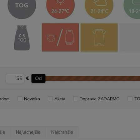
€
Od
adom
Novinka
Akcia
Doprava ZADARMO
TO
šie
Najlacnejšie
Najdrahšie