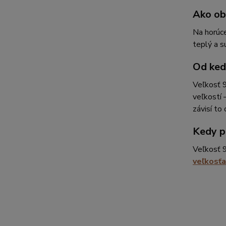
Ako ob
Na horúce
teplý a su
Od ked
Veľkosť 9
veľkostí 
závisí to
Kedy pr
Veľkosť 
veľkosť