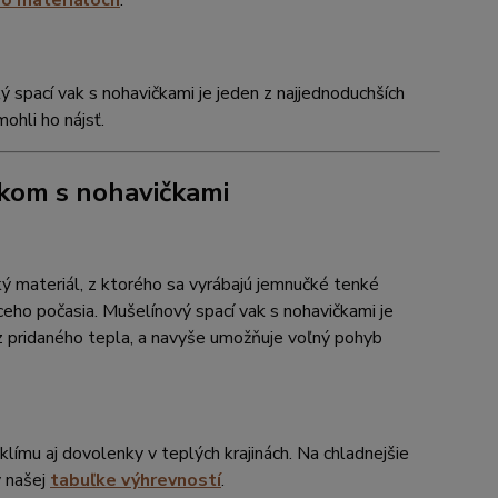
 o materiáloch
.
ý spací vak s nohavičkami je jeden z najjednoduchších
ohli ho nájsť.
akom s nohavičkami
ý materiál, z ktorého sa vyrábajú jemnučké tenké
ceho počasia. Mušelínový spací vak s nohavičkami je
ez pridaného tepla, a navyše umožňuje voľný pohyb
límu aj dovolenky v teplých krajinách. Na chladnejšie
v našej
tabuľke výhrevností
.