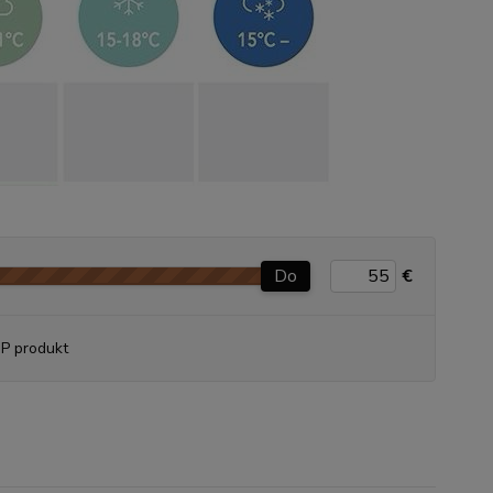
Do
€
P produkt