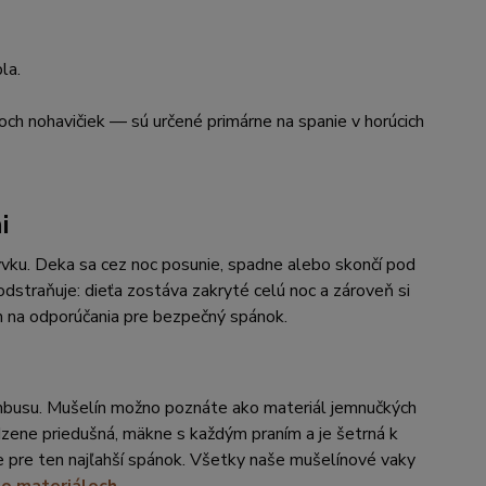
la.
h nohavičiek — sú určené primárne na spanie v horúcich
i
krývku. Deka sa cez noc posunie, spadne alebo skončí pod
dstraňuje: dieťa zostáva zakryté celú noc a zároveň si
m na odporúčania pre bezpečný spánok.
ambusu. Mušelín možno poznáte ako materiál jemnučkých
odzene priedušná, mäkne s každým praním a je šetrná k
ie pre ten najľahší spánok. Všetky naše mušelínové vaky