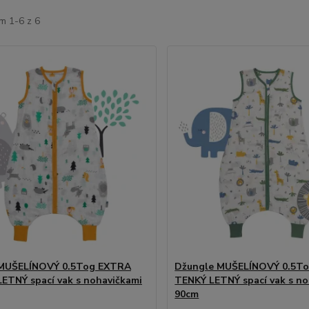
m 1-6 z 6
 MUŠELÍNOVÝ 0.5Tog EXTRA
Džungle MUŠELÍNOVÝ 0.5T
ETNÝ spací vak s nohavičkami
TENKÝ LETNÝ spací vak s no
90cm