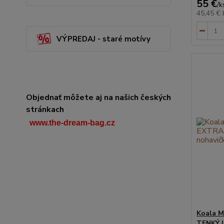
55 €
/
k
45,45 €
VÝPREDAJ - staré motívy
Objednať môžete aj na našich českých
stránkach
www.the-dream-bag.cz
Koala 
TENKÝ L