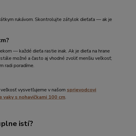
krátkym rukávom. Skontrolujte zátylok dieťaťa — ak je
 cm?
ekom — každé dieťa rastie inak. Ak je dieťa na hrane
stále možné a často aj vhodné zvoliť menšiu veľkosť;
m radi poradíme.
u veľkosť vysvetľujeme v našom
sprievodcovi
e vaky s nohavičkami 100 cm
.
plne istí?