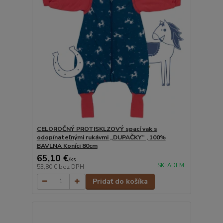
CELOROČNÝ PROTISKLZOVÝ spací vak s
odopínateľnými rukávmi „DUPAČKY“ , 100%
BAVLNA Koníci 80cm
65,10 €
/
ks
SKLADEM
53,80 €
bez DPH
Pridať do košíka