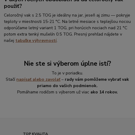
použiť?
Celoročný vak s 2.5 TOG je ideálny na jar, jeseň aj zimu — pokryje
teploty v miestnosti 15-21 °C. Na letné mesiace s teplejšou nocou
odporúčame letný variant 1 TOG, pri horúcich nociach nad 21 °C
potom extra tenký mušelín 0.5 TOG. Presný prehľad nájdete v
našej
tabuľke výhrevností
.
Nie ste si výberom úplne istí?
To je v poriadku.
Stačí
napísať alebo zavolať
–
rady vám pomôžeme vybrať vak
priamo do vašich podmienok.
Pomáhame rodičom s výberom už viac
ako 14 rokov.
TOP KVALITA