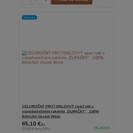
Novinka
CELOROČNÝ PROTISKLZOVÝ spací vak s
odopínateľnými rukávmi „DUPAČKY“ , 100%
BAVLNA Vesmír 80cm
65,10 €
/
ks
SKLADEM
53,80 €
bez DPH