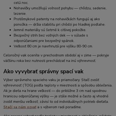
celú noc.
Nohavičky umožňujú voľnosť pohybu — chôdzu, sedenie,
lezenie.
Protišmykové patenty na nohavičkách fungujú aj ako
ponožka — držia stabilitu pri chôdzi po hladkej podlahe.
Jemné materiály sú šetrné k citlivej pokožke.
Bezpečný strih bez voľných dek — v súlade s
odporúčaniami pre bezpečný spánok.
Veľkosť 80 cm je navrhnutá pre výšku 80-90 cm.
Celoročný vak oceníte v prechodnom období aj v zime — pokryje
väčšinu roka bez nutnosti prechádzať na inú výhrevnosť.
Ako vyvybrať správny spací vak
Výber správneho spacieho vaku je priamočiary. Stačí zvoliť
výhrevnosť (TOG) podľa teploty v miestnosti a spôsobu oblečenia.
Ak je dieťa na hrane veľkostí — do približne 3 cm nad spodnou
hranicou odporúčanej výšky — je stále možné a často aj vhodné
zvoliť menšiu veľkosť; závisí to od individuálnych potrieb dieťaťa.
Stačí sa nám ozvať
a s výberom radi poradíme.