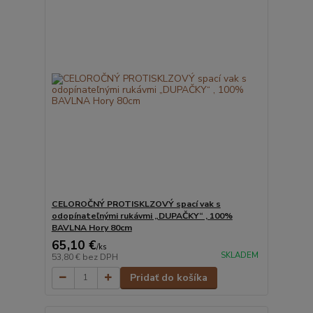
CELOROČNÝ PROTISKLZOVÝ spací vak s
odopínateľnými rukávmi „DUPAČKY“ , 100%
BAVLNA Hory 80cm
65,10 €
/
ks
SKLADEM
53,80 €
bez DPH
Pridať do košíka