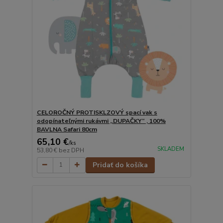
CELOROČNÝ PROTISKLZOVÝ spací vak s
odopínateľnými rukávmi „DUPAČKY“ , 100%
BAVLNA Safari 80cm
65,10 €
/
ks
SKLADEM
53,80 €
bez DPH
Pridať do košíka