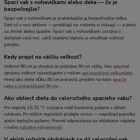
Spací vak s nohavičkami alebo deka — čo je
bezpečnejšie?
Spací vak s nohavičkami je praktickejšia aj bezpečnejšia voľba.
Deti sú v noci aktívne — pretáčajú sa, niekedy si stávajú — a deka
sa zhrnie alebo spadne. Spací vak s nohavičkami zostáva s
dieťaťom celú noc, udrží stabilnú teplotu a umožňuje voľnosť
pohybu.
Kedy prejsť na väčšiu veľkosť?
Veľkosť 80 cm je vhodná do približne 90 cm výšky. Ako spoznať
správnu veľkosť vysvetľujeme v našom
sprievodcovi veľkosťami
.
Hneď ako dieťa dĺžku 80 cm prerastá, prejdite na naše
spacie
vaky s nohavičkami 90 cm
.
Ako obliecť dieťa do celoročného spacieho vaku?
Pre teploty 15-21 °C zvyčajne stačí bavlnené pyžamo s dlhým
rukávom. Pri nižších teplotách pridajte vrstvu — napríklad ponožky
alebo teplejšie pyžamo. Presné odporúčania na obliekanie nájdete
v našej
tabuľke výhrevností
.
V akých ročných obdobiach sa dá celoročný vak