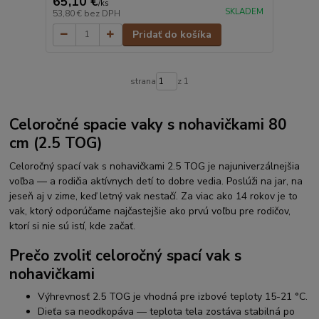
65,10 €
/
ks
SKLADEM
53,80 €
bez DPH
Pridať do košíka
strana
z 1
Celoročné spacie vaky s nohavičkami 80
cm (2.5 TOG)
Celoročný spací vak s nohavičkami 2.5 TOG je najuniverzálnejšia
voľba — a rodičia aktívnych detí to dobre vedia. Poslúži na jar, na
jeseň aj v zime, keď letný vak nestačí. Za viac ako 14 rokov je to
vak, ktorý odporúčame najčastejšie ako prvú voľbu pre rodičov,
ktorí si nie sú istí, kde začať.
Prečo zvoliť celoročný spací vak s
nohavičkami
Výhrevnosť 2.5 TOG je vhodná pre izbové teploty 15-21 °C.
Dieťa sa neodkopáva — teplota tela zostáva stabilná po