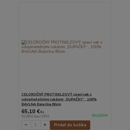
CELOROČNÝ PROTISKLZOVÝ spací vak s
odopínateľnými rukávmi „DUPAČKY“ , 100%
BAVLNA Balerína 80cm
65,10 €
/
ks
SKLADEM
53,80 €
bez DPH
Pridať do košíka