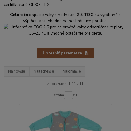
certifikované OEKO-TEX.
Celoročné
spacie vaky s hodnotou
2.5 TOG
sú vyrábané s
výplňou a sú vhodné na nasledujúce použitie:
Upresniť parametre
Najnovšie
Najlacnejšie
Najdrahšie
Zobrazujem 1-11 z 11
strana
z 1