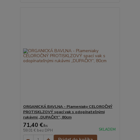
ORGANICKÁ BAVLNA - Plameniaky CELOROČNÝ
PROTISKLZOVÝ spací vak s odopínateľnými
rukávmi „DUPAČKY“, 80cm
71,40 €
/
ks
SKLADEM
59,01 €
bez DPH
Pridať do košíka