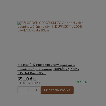
CELOROČNÝ PROTISKLZOVÝ spací vak s
odopínateľnými rukávmi „DUPAČKY“ , 100%
BAVLNA Koala 80cm
65,10 €
/
ks
SKLADEM
53,80 €
bez DPH
Pridať do košíka