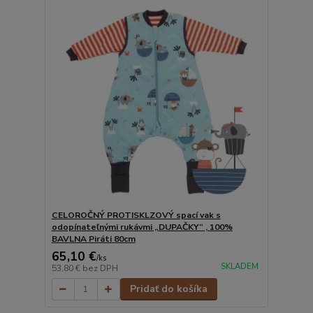
CELOROČNÝ PROTISKLZOVÝ spací vak s
odopínateľnými rukávmi „DUPAČKY“ , 100%
BAVLNA Piráti 80cm
65,10 €
/
ks
SKLADEM
53,80 €
bez DPH
Pridať do košíka