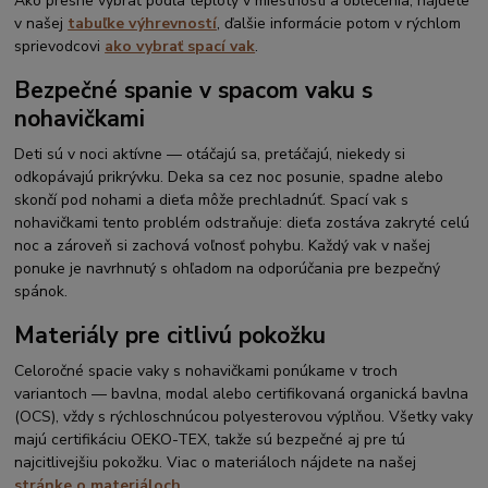
Ako presne vybrať podľa teploty v miestnosti a oblečenia, nájdete
v našej
tabuľke výhrevností
, ďalšie informácie potom v rýchlom
sprievodcovi
ako vybrať spací vak
.
Bezpečné spanie v spacom vaku s
nohavičkami
Deti sú v noci aktívne — otáčajú sa, pretáčajú, niekedy si
odkopávajú prikrývku. Deka sa cez noc posunie, spadne alebo
skončí pod nohami a dieťa môže prechladnúť. Spací vak s
nohavičkami tento problém odstraňuje: dieťa zostáva zakryté celú
noc a zároveň si zachová voľnosť pohybu. Každý vak v našej
ponuke je navrhnutý s ohľadom na odporúčania pre bezpečný
spánok.
Materiály pre citlivú pokožku
Celoročné spacie vaky s nohavičkami ponúkame v troch
variantoch — bavlna, modal alebo certifikovaná organická bavlna
(OCS), vždy s rýchloschnúcou polyesterovou výplňou. Všetky vaky
majú certifikáciu OEKO-TEX, takže sú bezpečné aj pre tú
najcitlivejšiu pokožku. Viac o materiáloch nájdete na našej
stránke o materiáloch
.