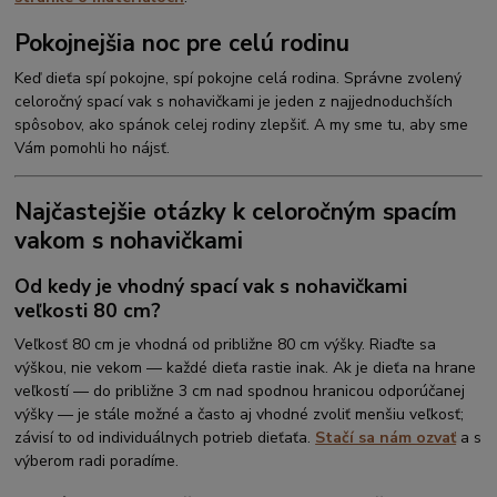
Pokojnejšia noc pre celú rodinu
Keď dieťa spí pokojne, spí pokojne celá rodina. Správne zvolený
celoročný spací vak s nohavičkami je jeden z najjednoduchších
spôsobov, ako spánok celej rodiny zlepšiť. A my sme tu, aby sme
Vám pomohli ho nájsť.
Najčastejšie otázky k celoročným spacím
vakom s nohavičkami
Od kedy je vhodný spací vak s nohavičkami
veľkosti 80 cm?
Veľkosť 80 cm je vhodná od približne 80 cm výšky. Riaďte sa
výškou, nie vekom — každé dieťa rastie inak. Ak je dieťa na hrane
veľkostí — do približne 3 cm nad spodnou hranicou odporúčanej
výšky — je stále možné a často aj vhodné zvoliť menšiu veľkosť;
závisí to od individuálnych potrieb dieťaťa.
Stačí sa nám ozvať
a s
výberom radi poradíme.