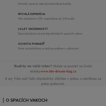
Detské spacie vaky prvotriednej kvality
RYCHLÁ EXPEDÍCIA
Vše skladom v ČR, expedícia do 24 hodín
14 LET SKÚSENOSTÍ
Špecializácia na predaj detských spacích vakov
OCHOTA PORADIŤ
Sme na telefóne a radi poradíme s výberom
Radi by ste väčší výber?
Skúste sa pozrieť na české
stránky
www.the-dream-bag.cz
A my Vám radi Vaše objednávky zlúčime v jednu, a odošleme za
jedno poštovné.
O SPACÍCH VAKOCH