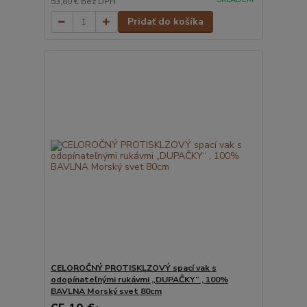
53,80 €
bez DPH
Pridať do košíka
CELOROČNÝ PROTISKLZOVÝ spací vak s
odopínateľnými rukávmi „DUPAČKY“ , 100%
BAVLNA Morský svet 80cm