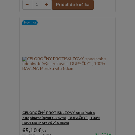
Pridať do košíka
Novinka
CELOROČNÝ PROTISKLZOVÝ spací vak s
odopínateľnými rukávmi „DUPAČKY“ , 100%
BAVLNA Morská víla 80cm
65,10 €
/
ks
SKLADEM