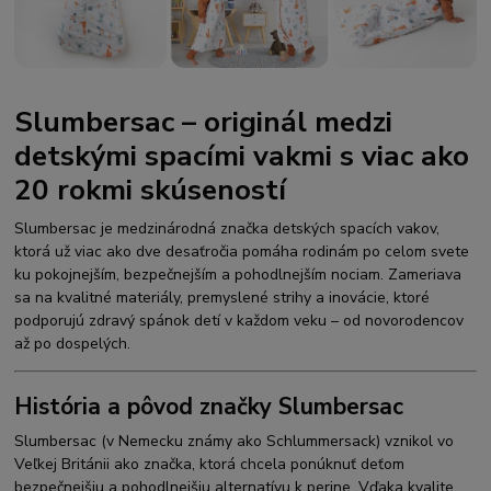
Slumbersac – originál medzi
detskými spacími vakmi s viac ako
20 rokmi skúseností
Slumbersac je medzinárodná značka detských spacích vakov,
ktorá už viac ako dve desaťročia pomáha rodinám po celom svete
ku pokojnejším, bezpečnejším a pohodlnejším nociam. Zameriava
sa na kvalitné materiály, premyslené strihy a inovácie, ktoré
podporujú zdravý spánok detí v každom veku – od novorodencov
až po dospelých.
História a pôvod značky Slumbersac
Slumbersac (v Nemecku známy ako Schlummersack) vznikol vo
Veľkej Británii ako značka, ktorá chcela ponúknuť deťom
bezpečnejšiu a pohodlnejšiu alternatívu k perine. Vďaka kvalite,