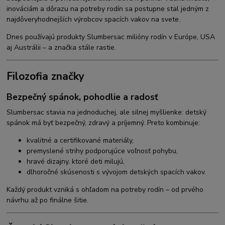
inováciám a dôrazu na potreby rodín sa postupne stal jedným z
najdôveryhodnejších výrobcov spacích vakov na svete.
Dnes používajú produkty Slumbersac milióny rodín v Európe, USA
aj Austrálii – a značka stále rastie.
Filozofia značky
Bezpečný spánok, pohodlie a radosť
Slumbersac stavia na jednoduchej, ale silnej myšlienke: detský
spánok má byť bezpečný, zdravý a príjemný. Preto kombinuje:
kvalitné a certifikované materiály,
premyslené strihy podporujúce voľnosť pohybu,
hravé dizajny, ktoré deti milujú,
dlhoročné skúsenosti s vývojom detských spacích vakov.
Každý produkt vzniká s ohľadom na potreby rodín – od prvého
návrhu až po finálne šitie.