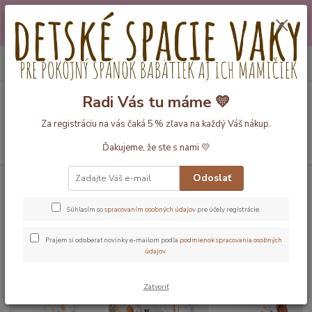
Máte nejakú otázku alebo váhate s výberom? Neváhajte a zavolajte
pokojne aj večer alebo cez víkend. Sme tu pre Vás.💛 Petra a babička
Monička
0
ks
EUR
+420 777 610 855
za
0 €
Radi Vás tu máme 💛
Menu
Za registráciu na vás čaká 5 % zľava na každý Váš nákup.
Hľadať
Ďakujeme, že ste s nami 💛
Odoslať
Úvod
O značke Slumbersac
Súhlasím so
spracovaním osobných údajov
pre účely registrácie.
Prajem si odoberať novinky e-mailom podľa
podmienok spracovania osobných
údajov
.
Zatvoriť