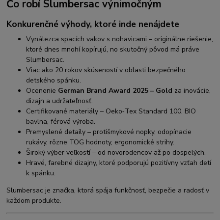
Čo robí Slumbersac výnimočným
Konkurenčné výhody, ktoré inde nenájdete
Vynálezca spacích vakov s nohavicami – originálne riešenie,
ktoré dnes mnohí kopírujú, no skutočný pôvod má práve
Slumbersac.
Viac ako 20 rokov skúseností v oblasti bezpečného
detského spánku.
Ocenenie
German Brand Award 2025 – Gold
za inovácie,
dizajn a udržateľnosť.
Certifikované materiály – Oeko‑Tex Standard 100, BIO
bavlna, férová výroba.
Premyslené detaily – protišmykové nopky, odopínacie
rukávy, rôzne TOG hodnoty, ergonomické strihy.
Široký výber veľkostí – od novorodencov až po dospelých.
Hravé, farebné dizajny, ktoré podporujú pozitívny vzťah detí
k spánku.
Slumbersac je značka, ktorá spája funkčnosť, bezpečie a radosť v
každom produkte.