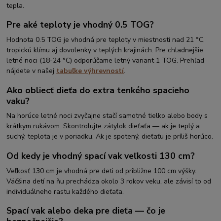
tepla.
Pre aké teploty je vhodný 0.5 TOG?
Hodnota 0.5 TOG je vhodná pre teploty v miestnosti nad 21 °C,
tropickú klímu aj dovolenky v teplých krajinách. Pre chladnejšie
letné noci (18-24 °C) odporúčame letný variant 1 TOG. Prehľad
nájdete v našej
tabuľke výhrevností
.
Ako obliecť dieťa do extra tenkého spacieho
vaku?
Na horúce letné noci zvyčajne stačí samotné tielko alebo body s
krátkym rukávom. Skontrolujte zátylok dieťaťa — ak je teplý a
suchý, teplota je v poriadku. Ak je spotený, dieťaťu je príliš horúco.
Od kedy je vhodný spací vak veľkosti 130 cm?
Veľkosť 130 cm je vhodná pre deti od približne 100 cm výšky.
Väčšina detí na ňu prechádza okolo 3 rokov veku, ale závisí to od
individuálneho rastu každého dieťaťa.
Spací vak alebo deka pre dieťa — čo je