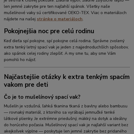
je šetrná k citlivej pokožke. Žiadna výplň, žiadne zbytočné teplo —
len jemné zakrytie pre ten najľahší spánok. Všetky naše
mušelínové vaky sú certifikované OEKO-TEX. Viac o materiáloch
nájdete na našej
stránke o materiáloch
.
Pokojnejšia noc pre celú rodinu
Keď dieťa spí pokojne, spí pokojne celá rodina. Správne zvolený
extra tenký letný spací vak je jeden z najjednoduchších spôsobov,
ako spánok celej rodiny zlepšiť. A my sme tu, aby sme Vám
pomohli ho nájsť.
Najčastejšie otázky k extra tenkým spacím
vakom pre deti
Čo je to mušelínový spací vak?
Mušelín je vzdušná, ľahká tkanina tkaná z bavlny alebo bambusu
— rovnaký materiál, z ktorého sa vyrábajú jemnučké tenké
látkové plienky. Je extrémne priedušný, mäkký na dotyk a ideálny
do horúceho počasia. Mušelínový spací vak je najľahší variant bez
akejkoľvek výplne — poskytuje len jemné zakrytie bez pridaného