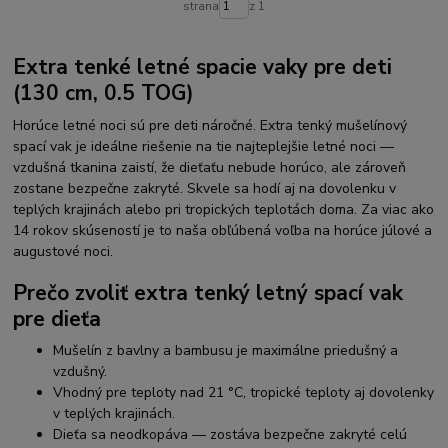
strana
z 1
Extra tenké letné spacie vaky pre deti
(130 cm, 0.5 TOG)
Horúce letné noci sú pre deti náročné. Extra tenký mušelínový
spací vak je ideálne riešenie na tie najteplejšie letné noci —
vzdušná tkanina zaistí, že dieťaťu nebude horúco, ale zároveň
zostane bezpečne zakryté. Skvele sa hodí aj na dovolenku v
teplých krajinách alebo pri tropických teplotách doma. Za viac ako
14 rokov skúseností je to naša obľúbená voľba na horúce júlové a
augustové noci.
Prečo zvoliť extra tenký letný spací vak
pre dieťa
Mušelín z bavlny a bambusu je maximálne priedušný a
vzdušný.
Vhodný pre teploty nad 21 °C, tropické teploty aj dovolenky
v teplých krajinách.
Dieťa sa neodkopáva — zostáva bezpečne zakryté celú