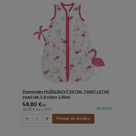
Plameniaky MUŠELÍNOVÝ EXTRA TENKÝ LETNÝ
spací vak 3-6 rokov, 130cm
58,80 €
/
ks
SKLADEM
48,60 €
bez DPH
Pridať do košíka