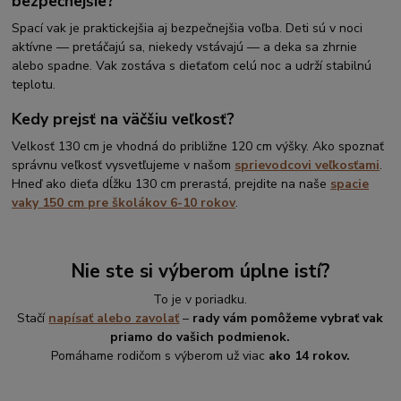
bezpečnejšie?
Spací vak je praktickejšia aj bezpečnejšia voľba. Deti sú v noci
aktívne — pretáčajú sa, niekedy vstávajú — a deka sa zhrnie
alebo spadne. Vak zostáva s dieťaťom celú noc a udrží stabilnú
teplotu.
Kedy prejsť na väčšiu veľkosť?
Velkosť 130 cm je vhodná do približne 120 cm výšky. Ako spoznať
správnu veľkosť vysvetľujeme v našom
sprievodcovi veľkosťami
.
Hneď ako dieťa dĺžku 130 cm prerastá, prejdite na naše
spacie
vaky 150 cm pre školákov 6-10 rokov
.
Nie ste si výberom úplne istí?
To je v poriadku.
Stačí
napísať alebo zavolať
–
rady vám pomôžeme vybrať vak
priamo do vašich podmienok.
Pomáhame rodičom s výberom už viac
ako 14 rokov.