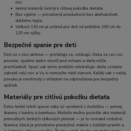
noc.
Jemný materiál šetrný k citlivej pokožke dieťaťa.
Bez výplne — prirodzená priedušnosť bez akéhokoľvek
ďalšieho tepla.
Veľkosť 130 cm je určená pre deti od približne 100 cm do
120 cm výšky.
Bezpečné spanie pre deti
Deti sú v noci aktívne — pretáčajú sa, vstávajú. Deka sa cez noc
posunie, spadne alebo skončí pod nohami a dieťa môže
prechladnúť. Spací vak tento problém odstraňuje: dieťa zostane
zakryté celú noc a Vy si nemusíte robiť starosti. Každý vak v našej
ponuke je navrhnutý s ohľadom na odporúčania pre bezpečný
spánok.
Materiály pre citlivú pokožku dieťaťa
Extra tenké letné spacie vaky sú vyrobené z mušelínu — jemnej
tkaniny z bavlny a bambusu. Mušelín možno poznáte ako materiál
jemnučkých tenkých látkových plienok — je to rovnaká vzdušná
tkanina, ktorá je prirodzene priedušná, mäkne s každým praním a