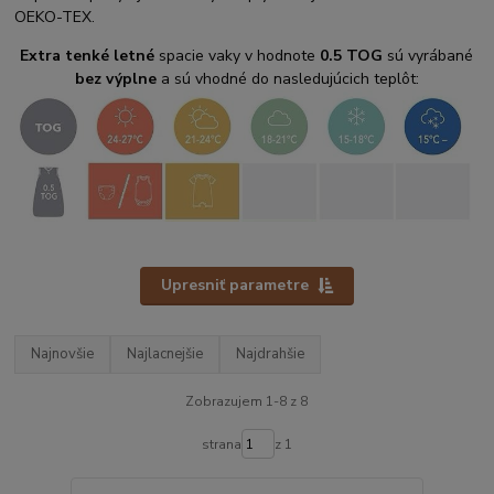
OEKO-TEX.
Extra tenké letné
spacie vaky v hodnote
0.5 TOG
sú vyrábané
bez výplne
a sú vhodné do nasledujúcich teplôt:
Upresniť parametre
Najnovšie
Najlacnejšie
Najdrahšie
Zobrazujem 1-8 z 8
strana
z 1