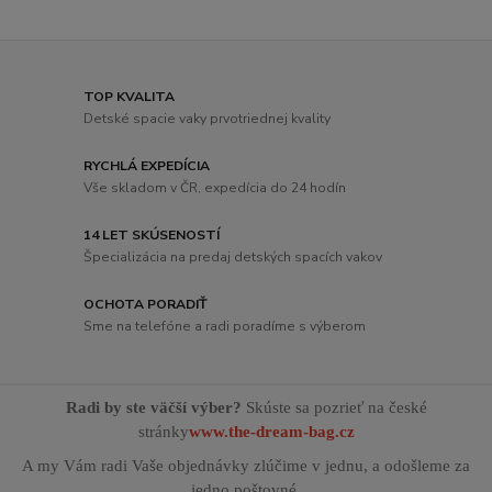
TOP KVALITA
Detské spacie vaky prvotriednej kvality
RYCHLÁ EXPEDÍCIA
Vše skladom v ČR, expedícia do 24 hodín
14 LET SKÚSENOSTÍ
Špecializácia na predaj detských spacích vakov
OCHOTA PORADIŤ
Sme na telefóne a radi poradíme s výberom
Radi by ste väčší výber?
Skúste sa pozrieť na české
stránky
www.the-dream-bag.cz
A my Vám radi Vaše objednávky zlúčime v jednu, a odošleme za
jedno poštovné.