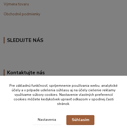
Výmena tovaru
Obchodné podmienky
SLEDUJTE NÁS
Kontaktujte nás
+420 777 610 855
Pre základnú funkčnosť, spríjemnenie používania webu, analytické
účely a v prípade udelenia súhlasu aj na účely cielenie reklamy
využívame súbory cookies. Nastavenie vlastných preferencií
info@vakynaspanie.sk
cookies môžete kedykoľvek upraviť odkazom v spodnej časti
stránok.
Súhlasím
Nastavenia