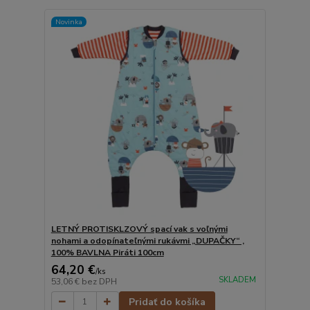
Novinka
LETNÝ PROTISKLZOVÝ spací vak s voľnými
nohami a odopínateľnými rukávmi „DUPAČKY“ ,
100% BAVLNA Piráti 100cm
64,20 €
/
ks
SKLADEM
53,06 €
bez DPH
Pridať do košíka