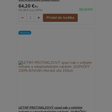
64,20 €
/
ks
SKLADEM
53,06 €
bez DPH
Pridať do košíka
Novinka
LETNÝ PROTISKLZOVÝ spací vak s voľnými
nohami a odopínateľnými rukávmi „DUPAČKY“ ,