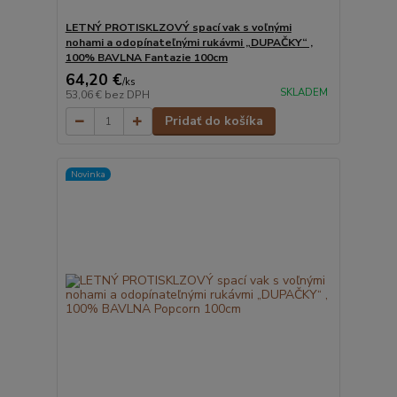
LETNÝ PROTISKLZOVÝ spací vak s voľnými
nohami a odopínateľnými rukávmi „DUPAČKY“ ,
100% BAVLNA Fantazie 100cm
64,20 €
/
ks
SKLADEM
53,06 €
bez DPH
Pridať do košíka
Novinka