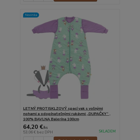
Novinka
LETNÝ PROTISKLZOVÝ spací vak s voľnými
nohami a odopínateľnými rukávmi „DUPAČKY“ ,
100% BAVLNA Balerína 100cm
64,20 €
/
ks
SKLADEM
53,06 €
bez DPH