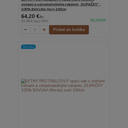
nohami a odopínateľnými rukávmi „DUPAČKY“ ,
100% BAVLNA Hory 100cm
64,20 €
/
ks
SKLADEM
53,06 €
bez DPH
Pridať do košíka
Novinka