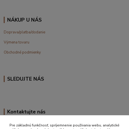
NÁKUP U NÁS
Doprava/platba/dodanie
Výmena tovaru
Obchodné podmienky
SLEDUJTE NÁS
Kontaktujte nás
+420 777 610 855
Pre základnú funkčnosť, spríjemnenie používania webu, analytické