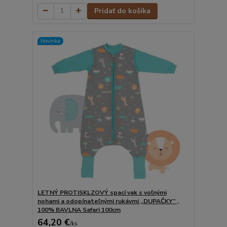
Pridať do košíka
Novinka
LETNÝ PROTISKLZOVÝ spací vak s voľnými
nohami a odopínateľnými rukávmi „DUPAČKY“ ,
100% BAVLNA Safari 100cm
64,20 €
/
ks