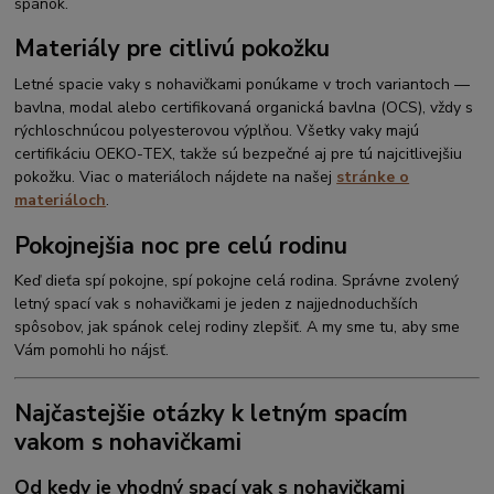
spánok.
Materiály pre citlivú pokožku
Letné spacie vaky s nohavičkami ponúkame v troch variantoch —
bavlna, modal alebo certifikovaná organická bavlna (OCS), vždy s
rýchloschnúcou polyesterovou výplňou. Všetky vaky majú
certifikáciu OEKO-TEX, takže sú bezpečné aj pre tú najcitlivejšiu
pokožku. Viac o materiáloch nájdete na našej
stránke o
materiáloch
.
Pokojnejšia noc pre celú rodinu
Keď dieťa spí pokojne, spí pokojne celá rodina. Správne zvolený
letný spací vak s nohavičkami je jeden z najjednoduchších
spôsobov, jak spánok celej rodiny zlepšiť. A my sme tu, aby sme
Vám pomohli ho nájsť.
Najčastejšie otázky k letným spacím
vakom s nohavičkami
Od kedy je vhodný spací vak s nohavičkami