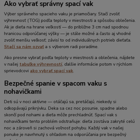
Ako vybrať správny spací vak
Výber správneho spacieho vaku je priamočiary. Stačí zvoliť
výhrevnosť (TOG) podľa teploty v miestnosti a spôsobu oblečenia.
Ak je dieťa na hrane veľkostí — do približne 3 cm nad spodnou
hranicou odporúčanej výšky — je stále možné a často aj vhodné
zvoliť menšiu veľkosť; závisí to od individuálnych potrieb dieťaťa.
Stačí sa nám ozvať
a s výberom radi poradíme.
Ako presne vybrať podľa teploty v miestnosti a oblečenia, nájdete
v našej
tabuľke výhrevností
, ďalšie informácie potom v rýchlom
sprievodcovi
ako vybrať spací vak
.
Bezpečné spanie v spacom vaku s
nohavičkami
Deti sú v noci aktívne — otáčajú sa, pretáčajú, niekedy si
odkopávajú prikrývku. Deka sa cez noc posunie, spadne alebo
skončí pod nohami a dieťa môže prechladnúť. Spací vak s
nohavičkami tento problém odstraňuje: dieťa zostáva zakryté celú
noc a zároveň si zachová voľnosť pohybu. Každý vak v našej
ponuke je navrhnutý s ohľadom na odporúčania pre bezpečný