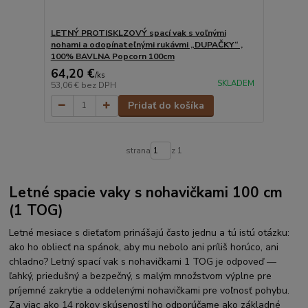
LETNÝ PROTISKLZOVÝ spací vak s voľnými
nohami a odopínateľnými rukávmi „DUPAČKY“ ,
100% BAVLNA Popcorn 100cm
64,20 €
/
ks
SKLADEM
53,06 €
bez DPH
Pridať do košíka
strana
z 1
Letné spacie vaky s nohavičkami 100 cm
(1 TOG)
Letné mesiace s dieťaťom prinášajú často jednu a tú istú otázku:
ako ho obliecť na spánok, aby mu nebolo ani príliš horúco, ani
chladno? Letný spací vak s nohavičkami 1 TOG je odpoveď —
ľahký, priedušný a bezpečný, s malým množstvom výplne pre
príjemné zakrytie a oddelenými nohavičkami pre voľnosť pohybu.
Za viac ako 14 rokov skúseností ho odporúčame ako základné