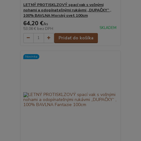
LETNÝ PROTISKLZOVÝ spací vak s voľnými
nohami a odopínateľnými rukávmi „DUPAČKY“ ,
100% BAVLNA Morský svet 100cm
64,20 €
/
ks
SKLADEM
53,06 €
bez DPH
Pridať do košíka
Novinka