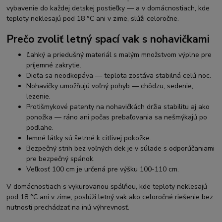
vybavenie do každej detskej postieľky — a v domácnostiach, kde
teploty neklesajú pod 18 °C ani v zime, slúži celoročne.
Prečo zvoliť letný spací vak s nohavičkami
Ľahký a priedušný materiál s malým množstvom výplne pre
príjemné zakrytie.
Dieťa sa neodkopáva — teplota zostáva stabilná celú noc.
Nohavičky umožňujú voľný pohyb — chôdzu, sedenie,
lezenie.
Protišmykové patenty na nohavičkách držia stabilitu aj ako
ponožka — ráno ani počas prebaľovania sa nešmýkajú po
podlahe.
Jemné látky sú šetrné k citlivej pokožke.
Bezpečný strih bez voľných dek je v súlade s odporúčaniami
pre bezpečný spánok.
Veľkosť 100 cm je určená pre výšku 100-110 cm.
V domácnostiach s vykurovanou spálňou, kde teploty neklesajú
pod 18 °C ani v zime, poslúži letný vak ako celoročné riešenie bez
nutnosti prechádzať na inú výhrevnosť.