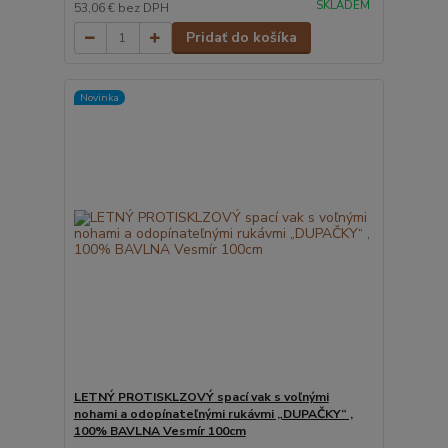
SKLADEM
53,06 €
bez DPH
Pridať do košíka
Novinka
LETNÝ PROTISKLZOVÝ spací vak s voľnými
nohami a odopínateľnými rukávmi „DUPAČKY“ ,
100% BAVLNA Vesmír 100cm