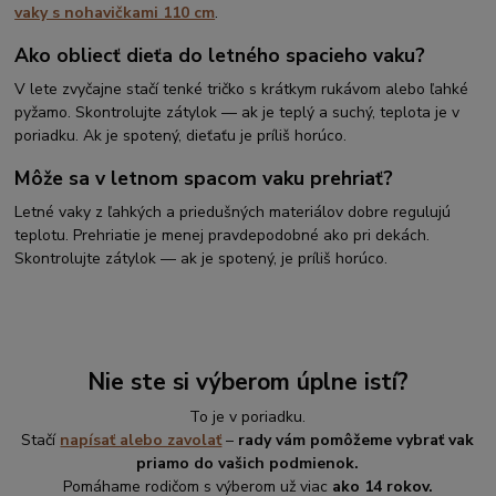
vaky s nohavičkami 110 cm
.
Ako obliecť dieťa do letného spacieho vaku?
V lete zvyčajne stačí tenké tričko s krátkym rukávom alebo ľahké
pyžamo. Skontrolujte zátylok — ak je teplý a suchý, teplota je v
poriadku. Ak je spotený, dieťaťu je príliš horúco.
Môže sa v letnom spacom vaku prehriať?
Letné vaky z ľahkých a priedušných materiálov dobre regulujú
teplotu. Prehriatie je menej pravdepodobné ako pri dekách.
Skontrolujte zátylok — ak je spotený, je príliš horúco.
Nie ste si výberom úplne istí?
To je v poriadku.
Stačí
napísať alebo zavolať
–
rady vám pomôžeme vybrať vak
priamo do vašich podmienok.
Pomáhame rodičom s výberom už viac
ako 14 rokov.