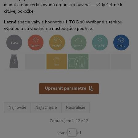
modal alebo certifikovaná organická bavlna — vždy šetrné k
citlivej pokožke.
Letné
spacie vaky s hodnotou
1 TOG
sú vyrábané s tenkou
výplňou a sú vhodné na nasledujúce použitie:
Upresniť parametre
Najnovšie
Najlacnejšie
Najdrahšie
Zobrazujem 1-12 z 12
strana
z 1