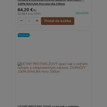
100% BAVLNA Morská víla 100cm
64,20 €
/
ks
SKLADEM
53,06 €
bez DPH
Pridať do košíka
Novinka
LETNÝ PROTISKLZOVÝ spací vak s voľnými