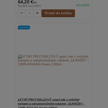
64,20 €
/
ks
SKLADEM
53,06 €
bez DPH
Pridať do košíka
Novinka
LETNÝ PROTISKLZOVÝ spací vak s voľnými
nohami a odopínateľnými rukávmi „DUPAČKY“ ,
100% BAVLNA Koala 100cm