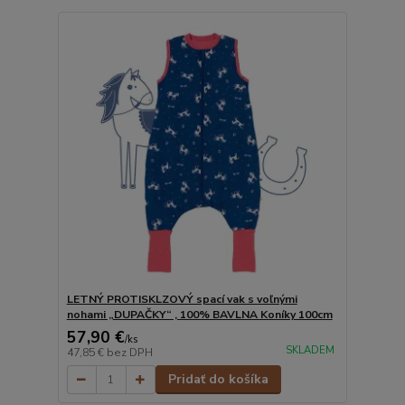
LETNÝ PROTISKLZOVÝ spací vak s voľnými
nohami „DUPAČKY“ , 100% BAVLNA Koníky 100cm
57,90 €
/
ks
SKLADEM
47,85 €
bez DPH
Pridať do košíka