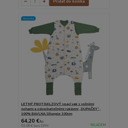
Pridať do košíka
Novinka
LETNÝ PROTISKLZOVÝ spací vak s voľnými
nohami a odopínateľnými rukávmi „DUPAČKY“ ,
100% BAVLNA Džungle 100cm
64,20 €
/
ks
SKLADEM
53,06 €
bez DPH