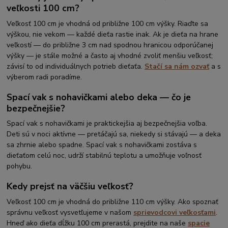
veľkosti 100 cm?
Veľkosť 100 cm je vhodná od približne 100 cm výšky. Riaďte sa
výškou, nie vekom — každé dieťa rastie inak. Ak je dieťa na hrane
veľkostí — do približne 3 cm nad spodnou hranicou odporúčanej
výšky — je stále možné a často aj vhodné zvoliť menšiu veľkosť;
závisí to od individuálnych potrieb dieťaťa.
Stačí sa nám ozvať
a s
výberom radi poradíme.
Spací vak s nohavičkami alebo deka — čo je
bezpečnejšie?
Spací vak s nohavičkami je praktickejšia aj bezpečnejšia voľba.
Deti sú v noci aktívne — pretáčajú sa, niekedy si stávajú — a deka
sa zhrnie alebo spadne. Spací vak s nohavičkami zostáva s
dieťaťom celú noc, udrží stabilnú teplotu a umožňuje voľnosť
pohybu.
Kedy prejsť na väčšiu veľkosť?
Veľkosť 100 cm je vhodná do približne 110 cm výšky. Ako spoznať
správnu veľkosť vysvetľujeme v našom
sprievodcovi veľkosťami
.
Hneď ako dieťa dĺžku 100 cm prerastá, prejdite na naše
spacie