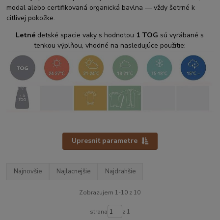
modal alebo certifikovaná organická bavlna — vždy šetrné k
citlivej pokožke.
Letné
detské spacie vaky s hodnotou
1 TOG
sú vyrábané s
tenkou výplňou, vhodné na nasledujúce použitie:
Upresniť parametre
Najnovšie
Najlacnejšie
Najdrahšie
Zobrazujem 1-10 z 10
strana
z 1