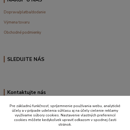
Doprava/platba/dodanie
Výmena tovaru
Obchodné podmienky
SLEDUJTE NÁS
Kontaktujte nás
+420 777 610 855
Pre základnú funkčnosť, spríjemnenie používania webu, analytické
účely a v prípade udelenia súhlasu aj na účely cielenie reklamy
využívame súbory cookies. Nastavenie vlastných preferencií
info@vakynaspanie.sk
cookies môžete kedykoľvek upraviť odkazom v spodnej časti
stránok.