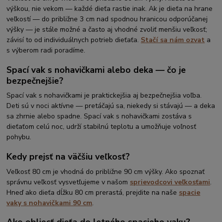
výškou, nie vekom — každé dieťa rastie inak. Ak je dieťa na hrane
veľkostí — do približne 3 cm nad spodnou hranicou odporúčanej
výšky — je stále možné a často aj vhodné zvoliť menšiu veľkosť;
závisí to od individuálnych potrieb dieťaťa.
Stačí sa nám ozvat
a
s výberom radi poradíme.
Spací vak s nohavičkami alebo deka — čo je
bezpečnejšie?
Spací vak s nohavičkami je praktickejšia aj bezpečnejšia voľba.
Deti sú v noci aktívne — pretáčajú sa, niekedy si stávajú — a deka
sa zhrnie alebo spadne. Spací vak s nohavičkami zostáva s
dieťaťom celú noc, udrží stabilnú teplotu a umožňuje voľnosť
pohybu.
Kedy prejsť na väčšiu veľkosť?
Veľkosť 80 cm je vhodná do približne 90 cm výšky. Ako spoznať
správnu veľkosť vysvetľujeme v našom
sprievodcovi veľkosťami
.
Hneď ako dieťa dĺžku 80 cm prerastá, prejdite na naše
spacie
vaky s nohavičkami 90 cm
.