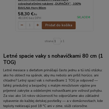
odopínateľnými rukávmi „DUPAČKY“ , 100%
BAVLNA Hory 80cm
58,30 €
/
ks
SKLADEM
48,18 €
bez DPH
Pridať do košíka
strana
z 1
Letné spacie vaky s nohavičkami 80 cm (1
TOG)
Letné mesiace s dieťaťom prinášajú často jednu a tú istú otázku:
ako ho obliecť na spánok, aby mu nebolo ani príliš horúco, ani
chladno? Letný spací vak s nohavičkami 1 TOG je odpoveď —
ľahký, priedušný a bezpečný, s malým množstvom výplne pre
príjemné zakrytie a oddelenými nohavičkami pre voľnosť pohybu.
Za viac ako 14 rokov skúseností ho odporúčame ako základné
vybavenie do každej detskej postieľky — a v domácnostiach, kde
teploty neklesajú pod 18 °C ani v zime, slúži celoročne.