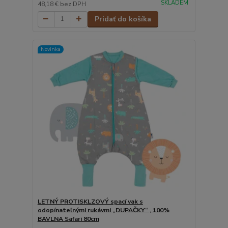
SKLADEM
48,18 €
bez DPH
Pridať do košíka
Novinka
LETNÝ PROTISKLZOVÝ spací vak s
odopínateľnými rukávmi „DUPAČKY“ , 100%
BAVLNA Safari 80cm