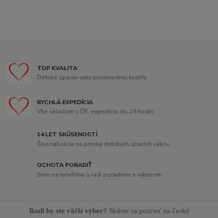
TOP KVALITA
Detské spacie vaky prvotriednej kvality
RYCHLÁ EXPEDÍCIA
Vše skladom v ČR, expedícia do 24 hodín
14 LET SKÚSENOSTÍ
Špecializácia na predaj detských spacích vakov
OCHOTA PORADIŤ
Sme na telefóne a radi poradíme s výberom
Radi by ste väčší výber?
Skúste sa pozrieť na české