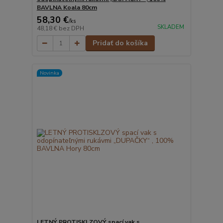
BAVLNA Koala 80cm
58,30 €
/
ks
SKLADEM
48,18 €
bez DPH
Pridať do košíka
Novinka
LETNÝ PROTISKLZOVÝ spací vak s