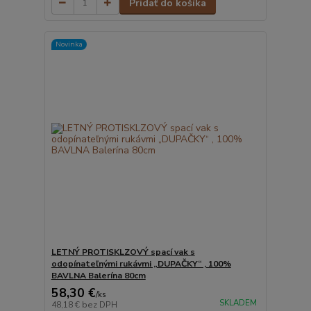
Pridať do košíka
Novinka
LETNÝ PROTISKLZOVÝ spací vak s
odopínateľnými rukávmi „DUPAČKY“ , 100%
BAVLNA Balerína 80cm
58,30 €
/
ks
SKLADEM
48,18 €
bez DPH