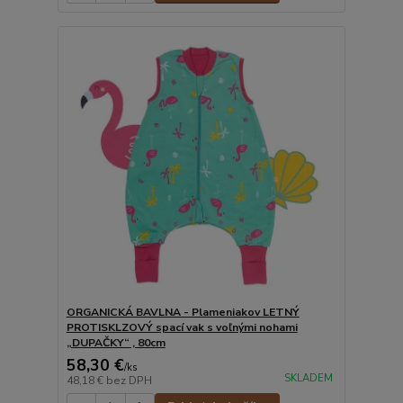
ORGANICKÁ BAVLNA - Plameniakov LETNÝ
PROTISKLZOVÝ spací vak s voľnými nohami
„DUPAČKY“ , 80cm
58,30 €
/
ks
SKLADEM
48,18 €
bez DPH