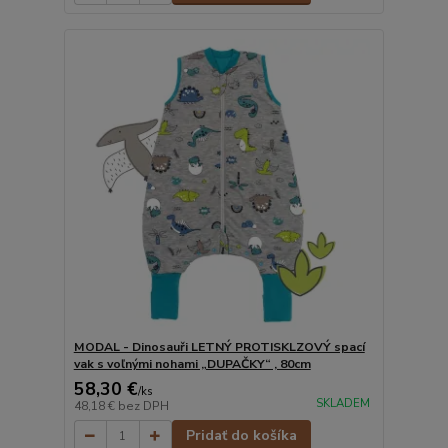
MODAL - Dinosauři LETNÝ PROTISKLZOVÝ spací
vak s voľnými nohami „DUPAČKY“ , 80cm
58,30 €
/
ks
SKLADEM
48,18 €
bez DPH
Pridať do košíka