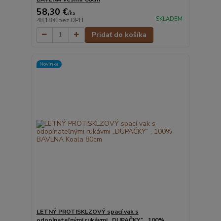
58,30 €
/
ks
SKLADEM
48,18 €
bez DPH
Pridať do košíka
Novinka
LETNÝ PROTISKLZOVÝ spací vak s
odopínateľnými rukávmi „DUPAČKY“ , 100%