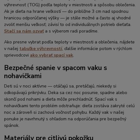
výhrevnosť (TOG) podľa teploty v miestnosti a spôsobu oblečenia.
Ak je dieťa na hrane veľkostí — do približne 3 cm nad spodnou
hranicou odporúčanej výšky — je stále možné a často aj vhodné
zvoliť menšiu veľkosť; závisí to od individuálnych potrieb dieťaťa.
Stačí sa nám ozvať
a s výberom radi poradíme.
Ako presne vybrat podľa teploty v miestnosti a oblečenia, nájdete
v našej
tabuľke výhrevností
, ďalšie informácie potom v rýchlom
sprievodcovi
ako vybrať spací vak
.
Bezpečné spanie v spacom vaku s
nohavičkami
Deti sú v noci aktívne — otáčajú sa, pretáčajú, niekedy si
odkopávajú prikrývku. Deka sa cez noc posunie, spadne alebo
skončí pod nohami a dieťa môže prechladnúť. Spací vak s
nohavičkami tento problém odstraňuje: dieťa zostáva zakryté celú
noc a zároveň si zachová vočnosť pohybu. Každý vak v našej
ponuke je navrhnutý s ohľadom na odporúčania pre bezpečný
spánok.
Materiály pre citlivú pokožku