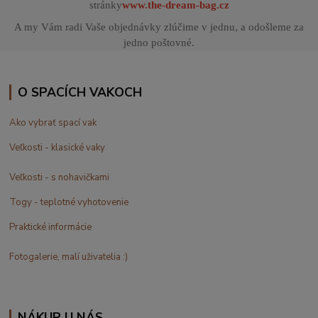
stránky
www.the-dream-bag.cz
A my Vám radi Vaše objednávky zlúčime v jednu, a odošleme za
jedno poštovné.
O SPACÍCH VAKOCH
Ako vybrať spací vak
Veľkosti - klasické vaky
Veľkosti - s nohavičkami
Togy - teplotné vyhotovenie
Praktické informácie
Fotogalerie, malí uživatelia :)
NÁKUP U NÁS