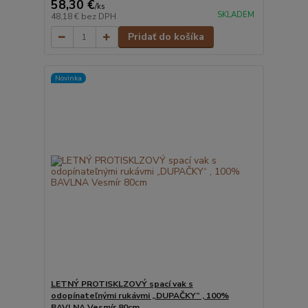
58,30 €
/
ks
SKLADEM
48,18 €
bez DPH
Pridať do košíka
Novinka
LETNÝ PROTISKLZOVÝ spací vak s
odopínateľnými rukávmi „DUPAČKY“ , 100%
BAVLNA Vesmír 80cm