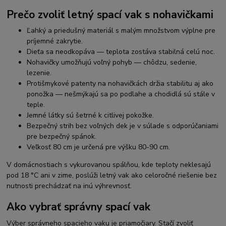
Prečo zvoliť letný spací vak s nohavičkami
Ľahký a priedušný materiál s malým množstvom výplne pre
príjemné zakrytie.
Dieťa sa neodkopáva — teplota zostáva stabilná celú noc.
Nohavičky umožňujú voľný pohyb — chôdzu, sedenie,
lezenie.
Protišmykové patenty na nohavičkách držia stabilitu aj ako
ponožka — nešmýkajú sa po podlahe a chodidlá sú stále v
teple.
Jemné látky sú šetrné k citlivej pokožke.
Bezpečný strih bez voľných dek je v súlade s odporúčaniami
pre bezpečný spánok.
Veľkosť 80 cm je určená pre výšku 80-90 cm.
V domácnostiach s vykurovanou spálňou, kde teploty neklesajú
pod 18 °C ani v zime, poslúži letný vak ako celoročné riešenie bez
nutnosti prechádzať na inú výhrevnosť.
Ako vybrať správny spací vak
Výber správneho spacieho vaku je priamočiary. Stačí zvoliť