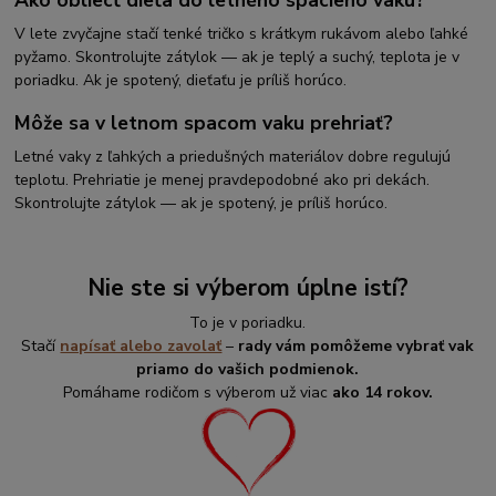
Ako obliecť dieťa do letného spacieho vaku?
V lete zvyčajne stačí tenké tričko s krátkym rukávom alebo ľahké
pyžamo. Skontrolujte zátylok — ak je teplý a suchý, teplota je v
poriadku. Ak je spotený, dieťaťu je príliš horúco.
Môže sa v letnom spacom vaku prehriať?
Letné vaky z ľahkých a priedušných materiálov dobre regulujú
teplotu. Prehriatie je menej pravdepodobné ako pri dekách.
Skontrolujte zátylok — ak je spotený, je príliš horúco.
Nie ste si výberom úplne istí?
To je v poriadku.
Stačí
napísať alebo zavolať
–
rady vám pomôžeme vybrať vak
priamo do vašich podmienok.
Pomáhame rodičom s výberom už viac
ako 14 rokov.