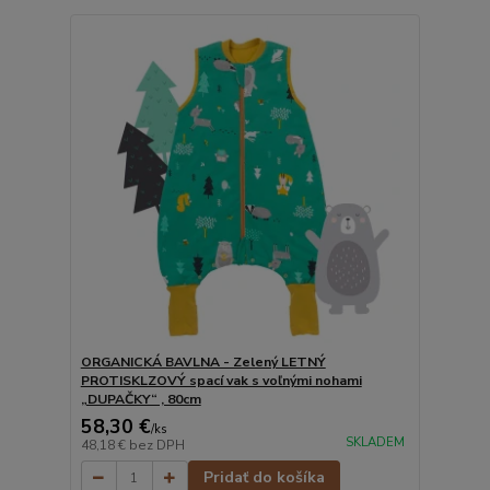
ORGANICKÁ BAVLNA - Zelený LETNÝ
PROTISKLZOVÝ spací vak s voľnými nohami
„DUPAČKY“ , 80cm
58,30 €
/
ks
SKLADEM
48,18 €
bez DPH
Pridať do košíka