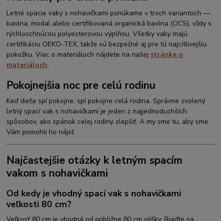
Letné spacie vaky s nohavičkami ponúkame v troch variantoch —
bavlna, modal alebo certifikovaná organická bavlna (OCS), vždy s
rýchloschnúcou polyesterovou výplňou. Všetky vaky majú
certifikáciu OEKO-TEX, takže sú bezpečné aj pre tú najcitlivejšiu
pokožku. Viac o materiáloch nájdete na našej
stránke o
materiáloch
.
Pokojnejšia noc pre celú rodinu
Keď dieťa spí pokojne, spí pokojne celá rodina. Správne zvolený
letný spací vak s nohavičkami je jeden z najjednoduchších
spôsobov, ako spánok celej rodiny zlepšiť. A my sme tu, aby sme
Vám pomohli ho nájsť.
Najčastejšie otázky k letným spacím
vakom s nohavičkami
Od kedy je vhodný spací vak s nohavičkami
veľkosti 80 cm?
Veľkosť 80 cm je vhodná od približne 80 cm výšky. Riaďte sa