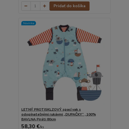
Pridať do košíka
Novinka
LETNÝ PROTISKLZOVÝ spací vak s
odopínateľnými rukávmi „DUPAČKY“ , 100%
BAVLNA Piráti 80cm
58,30 €
/
ks