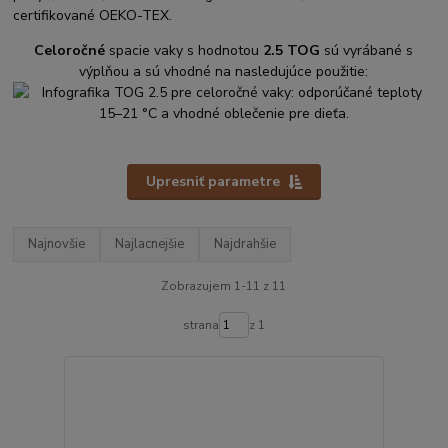
certifikované OEKO-TEX.
Celoročné
spacie vaky s hodnotou
2.5 TOG
sú vyrábané s
výplňou a sú vhodné na nasledujúce použitie:
Upresniť parametre
Najnovšie
Najlacnejšie
Najdrahšie
Zobrazujem 1-11 z 11
strana
z 1