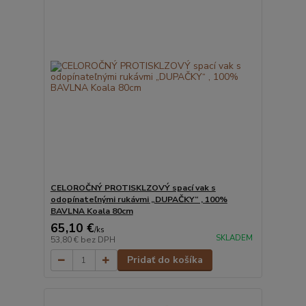
CELOROČNÝ PROTISKLZOVÝ spací vak s
odopínateľnými rukávmi „DUPAČKY“ , 100%
BAVLNA Koala 80cm
65,10 €
/
ks
SKLADEM
53,80 €
bez DPH
Pridať do košíka