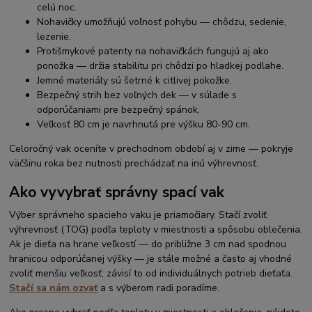
celú noc.
Nohavičky umožňujú voľnosť pohybu — chôdzu, sedenie,
lezenie.
Protišmykové patenty na nohavičkách fungujú aj ako
ponožka — držia stabilitu pri chôdzi po hladkej podlahe.
Jemné materiály sú šetrné k citlivej pokožke.
Bezpečný strih bez voľných dek — v súlade s
odporúčaniami pre bezpečný spánok.
Veľkosť 80 cm je navrhnutá pre výšku 80-90 cm.
Celoročný vak oceníte v prechodnom období aj v zime — pokryje
väčšinu roka bez nutnosti prechádzať na inú výhrevnosť.
Ako vyvybrať správny spací vak
Výber správneho spacieho vaku je priamočiary. Stačí zvoliť
výhrevnosť (TOG) podľa teploty v miestnosti a spôsobu oblečenia.
Ak je dieťa na hrane veľkostí — do približne 3 cm nad spodnou
hranicou odporúčanej výšky — je stále možné a často aj vhodné
zvoliť menšiu veľkosť; závisí to od individuálnych potrieb dieťaťa.
Stačí sa nám ozvať
a s výberom radi poradíme.