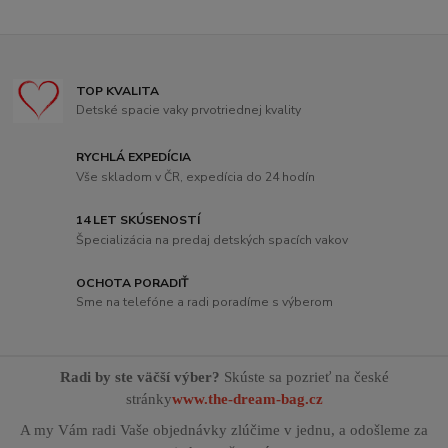
TOP KVALITA
Detské spacie vaky prvotriednej kvality
RYCHLÁ EXPEDÍCIA
Vše skladom v ČR, expedícia do 24 hodín
14 LET SKÚSENOSTÍ
Špecializácia na predaj detských spacích vakov
OCHOTA PORADIŤ
Sme na telefóne a radi poradíme s výberom
Radi by ste väčší výber?
Skúste sa pozrieť na české
stránky
www.the-dream-bag.cz
A my Vám radi Vaše objednávky zlúčime v jednu, a odošleme za