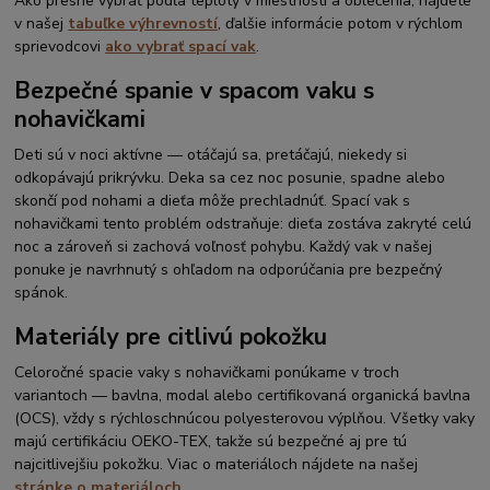
Ako presne vybrať podľa teploty v miestnosti a oblečenia, nájdete
v našej
tabuľke výhrevností
, ďalšie informácie potom v rýchlom
sprievodcovi
ako vybrať spací vak
.
Bezpečné spanie v spacom vaku s
nohavičkami
Deti sú v noci aktívne — otáčajú sa, pretáčajú, niekedy si
odkopávajú prikrývku. Deka sa cez noc posunie, spadne alebo
skončí pod nohami a dieťa môže prechladnúť. Spací vak s
nohavičkami tento problém odstraňuje: dieťa zostáva zakryté celú
noc a zároveň si zachová voľnosť pohybu. Každý vak v našej
ponuke je navrhnutý s ohľadom na odporúčania pre bezpečný
spánok.
Materiály pre citlivú pokožku
Celoročné spacie vaky s nohavičkami ponúkame v troch
variantoch — bavlna, modal alebo certifikovaná organická bavlna
(OCS), vždy s rýchloschnúcou polyesterovou výplňou. Všetky vaky
majú certifikáciu OEKO-TEX, takže sú bezpečné aj pre tú
najcitlivejšiu pokožku. Viac o materiáloch nájdete na našej
stránke o materiáloch
.