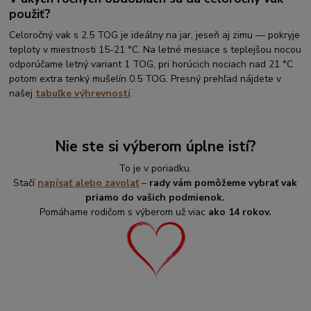
použiť?
Celoročný vak s 2.5 TOG je ideálny na jar, jeseň aj zimu — pokryje
teploty v miestnosti 15-21 °C. Na letné mesiace s teplejšou nocou
odporúčame letný variant 1 TOG, pri horúcich nociach nad 21 °C
potom extra tenký mušelín 0.5 TOG. Presný prehľad nájdete v
našej
tabuľke výhrevností
.
Nie ste si výberom úplne istí?
To je v poriadku.
Stačí
napísať alebo zavolať
–
rady vám pomôžeme vybrať vak
priamo do vašich podmienok.
Pomáhame rodičom s výberom už viac
ako 14 rokov.