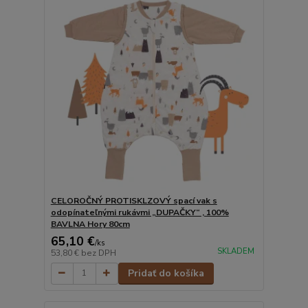
CELOROČNÝ PROTISKLZOVÝ spací vak s
odopínateľnými rukávmi „DUPAČKY“ , 100%
BAVLNA Hory 80cm
65,10 €
/
ks
SKLADEM
53,80 €
bez DPH
Pridať do košíka