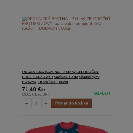
ORGANICKÁ BAVLNA - Zelený CELOROČNÝ
PROTISKLZOVÝ spací vak s odopínateľnými
rukávmi „DUPAČKY“, 80cm
71,40 €
/
ks
SKLADEM
59,01 €
bez DPH
Pridať do košíka