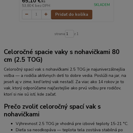
65,10 €
/
ks
SKLADEM
53,80 €
bez DPH
Pridať do košíka
strana
z 1
Celoročné spacie vaky s nohavičkami 80
cm (2.5 TOG)
Celoročný spací vak s nohavičkami 2.5 TOG je najuniverzálnejšia
voľba — a rodičia aktívnych detí to dobre vedia. Poslúži na jar, na
jeseň aj v zime, keď letný vak nestačí. Za viac ako 14 rokov je to
vak, ktorý odporúčame najčastejšie ako prvú voľbu pre rodičov,
ktorí si nie sú istí, kde začať.
Prečo zvoliť celoročný spací vak s
nohavičkami
Výhrevnosť 2.5 TOG je vhodná pre izbové teploty 15-21 °C.
Dieťa sa neodkopáva — teplota tela zostáva stabilná po