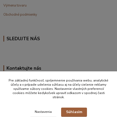
Výmena tovaru
Obchodné podmienky
SLEDUJTE NÁS
Kontaktujte nás
+420 777 610 855
Pre základnú funkčnosť, spríjemnenie používania webu, analytické
účely a v prípade udelenia súhlasu aj na účely cielenie reklamy
využívame súbory cookies. Nastavenie vlastných preferencií
info@vakynaspanie.sk
cookies môžete kedykoľvek upraviť odkazom v spodnej časti
stránok.
Súhlasím
Nastavenia