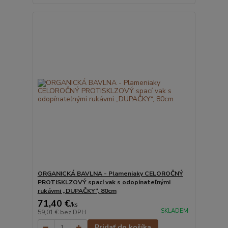
ORGANICKÁ BAVLNA - Plameniaky CELOROČNÝ
PROTISKLZOVÝ spací vak s odopínateľnými
rukávmi „DUPAČKY“, 80cm
71,40 €
/
ks
SKLADEM
59,01 €
bez DPH
Pridať do košíka