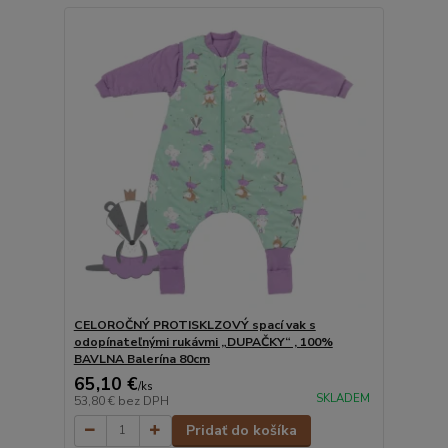
CELOROČNÝ PROTISKLZOVÝ spací vak s
odopínateľnými rukávmi „DUPAČKY“ , 100%
BAVLNA Balerína 80cm
65,10 €
/
ks
SKLADEM
53,80 €
bez DPH
Pridať do košíka