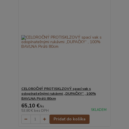
CELOROČNÝ PROTISKLZOVÝ spací vak s
odopínateľnými rukávmi „DUPAČKY“ , 100%
BAVLNA Piráti 80cm
65,10 €
/
ks
SKLADEM
53,80 €
bez DPH
Pridať do košíka