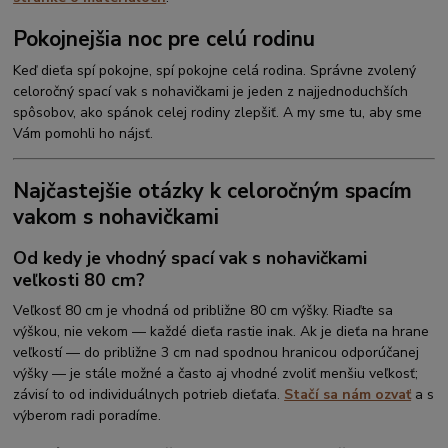
Pokojnejšia noc pre celú rodinu
Keď dieťa spí pokojne, spí pokojne celá rodina. Správne zvolený
celoročný spací vak s nohavičkami je jeden z najjednoduchších
spôsobov, ako spánok celej rodiny zlepšiť. A my sme tu, aby sme
Vám pomohli ho nájsť.
Najčastejšie otázky k celoročným spacím
vakom s nohavičkami
Od kedy je vhodný spací vak s nohavičkami
veľkosti 80 cm?
Veľkosť 80 cm je vhodná od približne 80 cm výšky. Riaďte sa
výškou, nie vekom — každé dieťa rastie inak. Ak je dieťa na hrane
veľkostí — do približne 3 cm nad spodnou hranicou odporúčanej
výšky — je stále možné a často aj vhodné zvoliť menšiu veľkosť;
závisí to od individuálnych potrieb dieťaťa.
Stačí sa nám ozvať
a s
výberom radi poradíme.