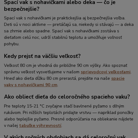
Spací vak s nohavičkami alebo deka — čo je
bezpečnejšie?
Spací vak s nohavičkami je praktickejšia aj bezpečnejšia voľba.
Deti sú v noci aktívne — pretáčajú sa, niekedy si stávajú — a deka
sa zhrnie alebo spadne. Spací vak s nohavičkami zostáva s
dieťaťom celú noc, udrží stabilnú teplotu a umožňuje voľnosť
pohybu.
Kedy prejsť na väčšiu veľkosť?
Veľkosť 80 cm je vhodná do približne 90 cm výšky. Ako spoznať
správnu veľkosť vysvetľujeme v našom
sprievodcovi veľkosťami
.
Hneď ako dieťa dĺžku 80 cm prerastá, prejdite na naše
spacie
vaky s nohavičkami 90 cm
.
Ako obliecť dieťa do celoročného spacieho vaku?
Pre teploty 15-21 °C zvyčajne stačí bavlnené pyžamo s dlhým
rukávom. Pri nižších teplotách pridajte vrstvu — napríklad ponožky
alebo teplejšie pyžamo. Presné odporúčania na obliekanie nájdete
v našej
tabuľke výhrevností
.
V akých ročných obdobiach sa dá celoročný vak