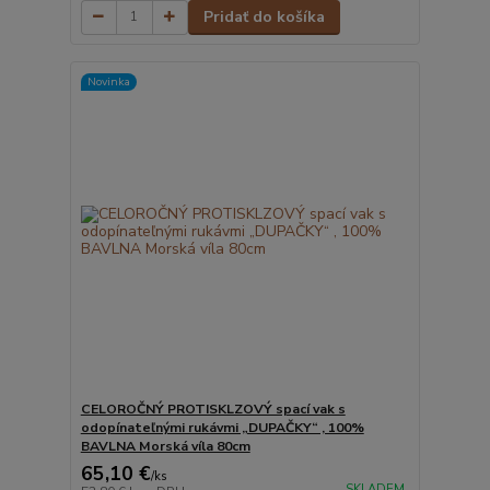
Pridať do košíka
Novinka
CELOROČNÝ PROTISKLZOVÝ spací vak s
odopínateľnými rukávmi „DUPAČKY“ , 100%
BAVLNA Morská víla 80cm
65,10 €
/
ks
SKLADEM