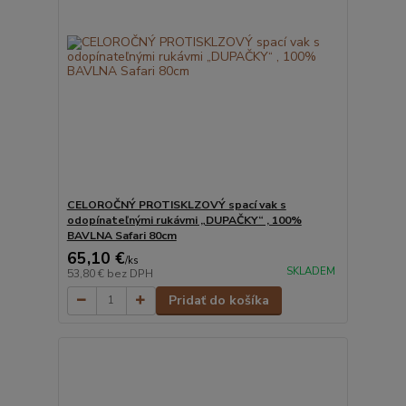
CELOROČNÝ PROTISKLZOVÝ spací vak s
odopínateľnými rukávmi „DUPAČKY“ , 100%
BAVLNA Safari 80cm
65,10 €
/
ks
SKLADEM
53,80 €
bez DPH
Pridať do košíka