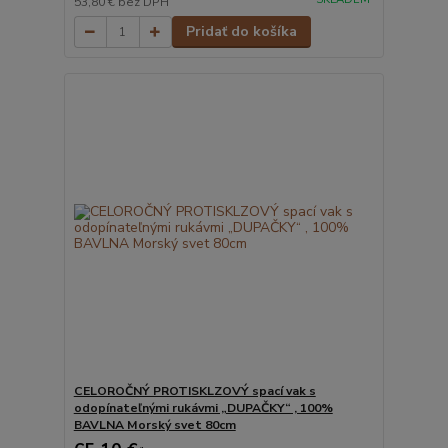
53,80 €
bez DPH
Pridať do košíka
CELOROČNÝ PROTISKLZOVÝ spací vak s
odopínateľnými rukávmi „DUPAČKY“ , 100%
BAVLNA Morský svet 80cm