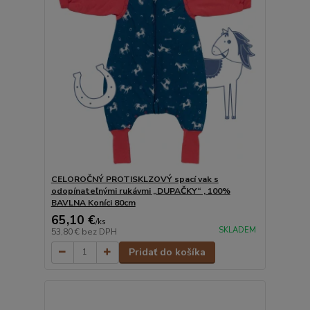
CELOROČNÝ PROTISKLZOVÝ spací vak s
odopínateľnými rukávmi „DUPAČKY“ , 100%
BAVLNA Koníci 80cm
65,10 €
/
ks
SKLADEM
53,80 €
bez DPH
Pridať do košíka