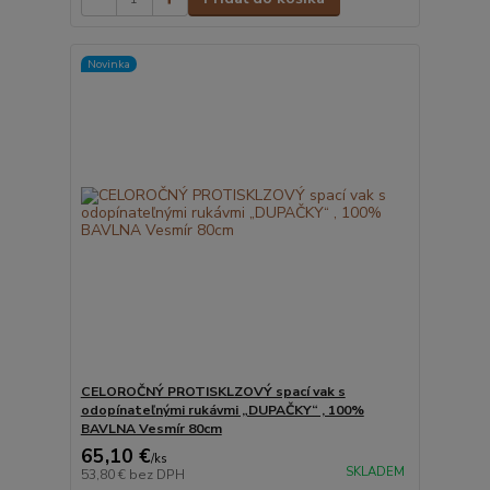
Novinka
CELOROČNÝ PROTISKLZOVÝ spací vak s
odopínateľnými rukávmi „DUPAČKY“ , 100%
BAVLNA Vesmír 80cm
65,10 €
/
ks
SKLADEM
53,80 €
bez DPH