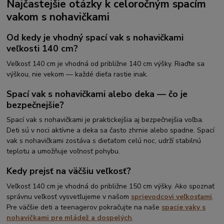
Najčastejšie otázky k celoročným spacím
vakom s nohavičkami
Od kedy je vhodný spací vak s nohavičkami
veľkosti 140 cm?
Veľkosť 140 cm je vhodná od približne 140 cm výšky. Riaďte sa
výškou, nie vekom — každé dieťa rastie inak.
Spací vak s nohavičkami alebo deka — čo je
bezpečnejšie?
Spací vak s nohavičkami je praktickejšia aj bezpečnejšia voľba.
Deti sú v noci aktívne a deka sa často zhrnie alebo spadne. Spací
vak s nohavičkami zostáva s dieťaťom celú noc, udrží stabilnú
teplotu a umožňuje voľnosť pohybu.
Kedy prejsť na väčšiu veľkosť?
Veľkosť 140 cm je vhodná do približne 150 cm výšky. Ako spoznať
správnu veľkosť vysvetľujeme v našom
sprievodcovi veľkosťami
.
Pre väčšie deti a teenagerov pokračujte na naše
spacie vaky s
nohavičkami pre mládež a dospelých
.