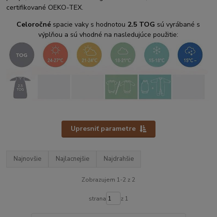
certifikované OEKO-TEX.
Celoročné
spacie vaky s hodnotou
2.5 TOG
sú vyrábané s
výplňou a sú vhodné na nasledujúce použitie:
Upresniť parametre
Najnovšie
Najlacnejšie
Najdrahšie
Zobrazujem 1-2 z 2
strana
z 1