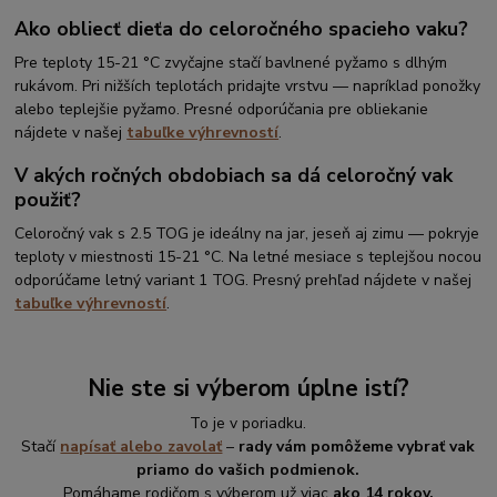
Ako obliecť dieťa do celoročného spacieho vaku?
Pre teploty 15-21 °C zvyčajne stačí bavlnené pyžamo s dlhým
rukávom. Pri nižších teplotách pridajte vrstvu — napríklad ponožky
alebo teplejšie pyžamo. Presné odporúčania pre obliekanie
nájdete v našej
tabuľke výhrevností
.
V akých ročných obdobiach sa dá celoročný vak
použiť?
Celoročný vak s 2.5 TOG je ideálny na jar, jeseň aj zimu — pokryje
teploty v miestnosti 15-21 °C. Na letné mesiace s teplejšou nocou
odporúčame letný variant 1 TOG. Presný prehľad nájdete v našej
tabuľke výhrevností
.
Nie ste si výberom úplne istí?
To je v poriadku.
Stačí
napísať alebo zavolať
–
rady vám pomôžeme vybrať vak
priamo do vašich podmienok.
Pomáhame rodičom s výberom už viac
ako 14 rokov.