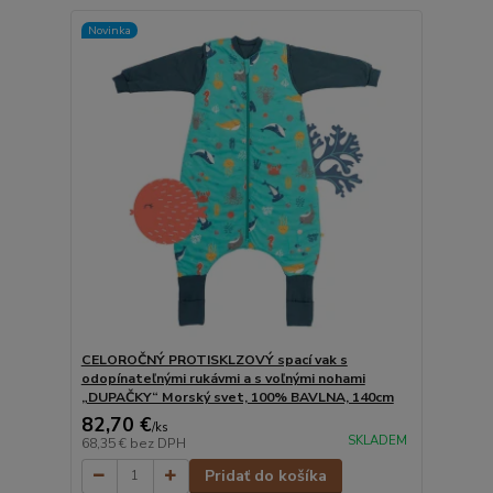
Novinka
CELOROČNÝ PROTISKLZOVÝ spací vak s
odopínateľnými rukávmi a s voľnými nohami
„DUPAČKY“ Morský svet, 100% BAVLNA, 140cm
82,70 €
/
ks
SKLADEM
68,35 €
bez DPH
Pridať do košíka