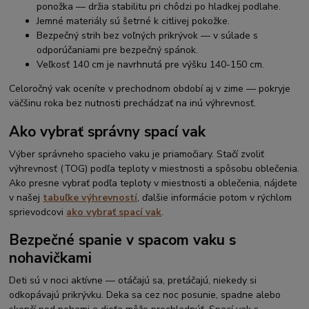
ponožka — držia stabilitu pri chôdzi po hladkej podlahe.
Jemné materiály sú šetrné k citlivej pokožke.
Bezpečný strih bez voľných prikrývok — v súlade s
odporúčaniami pre bezpečný spánok.
Veľkosť 140 cm je navrhnutá pre výšku 140-150 cm.
Celoročný vak oceníte v prechodnom období aj v zime — pokryje
väčšinu roka bez nutnosti prechádzať na inú výhrevnosť.
Ako vybrať správny spací vak
Výber správneho spacieho vaku je priamočiary. Stačí zvoliť
výhrevnosť (TOG) podľa teploty v miestnosti a spôsobu oblečenia.
Ako presne vybrať podľa teploty v miestnosti a oblečenia, nájdete
v našej
tabuľke výhrevností
, ďalšie informácie potom v rýchlom
sprievodcovi
ako vybrať spací vak
.
Bezpečné spanie v spacom vaku s
nohavičkami
Deti sú v noci aktívne — otáčajú sa, pretáčajú, niekedy si
odkopávajú prikrývku. Deka sa cez noc posunie, spadne alebo