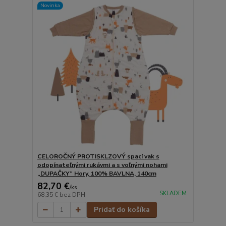
Novinka
CELOROČNÝ PROTISKLZOVÝ spací vak s
odopínateľnými rukávmi a s voľnými nohami
„DUPAČKY“ Hory, 100% BAVLNA, 140cm
82,70 €
/
ks
SKLADEM
68,35 €
bez DPH
Pridať do košíka