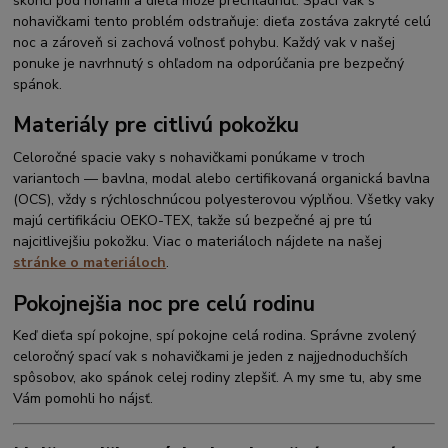
skončí pod nohami a dieťa môže prechladnúť. Spací vak s
nohavičkami tento problém odstraňuje: dieťa zostáva zakryté celú
noc a zároveň si zachová voľnosť pohybu. Každý vak v našej
ponuke je navrhnutý s ohľadom na odporúčania pre bezpečný
spánok.
Materiály pre citlivú pokožku
Celoročné spacie vaky s nohavičkami ponúkame v troch
variantoch — bavlna, modal alebo certifikovaná organická bavlna
(OCS), vždy s rýchloschnúcou polyesterovou výplňou. Všetky vaky
majú certifikáciu OEKO-TEX, takže sú bezpečné aj pre tú
najcitlivejšiu pokožku. Viac o materiáloch nájdete na našej
stránke o materiáloch
.
Pokojnejšia noc pre celú rodinu
Keď dieťa spí pokojne, spí pokojne celá rodina. Správne zvolený
celoročný spací vak s nohavičkami je jeden z najjednoduchších
spôsobov, ako spánok celej rodiny zlepšiť. A my sme tu, aby sme
Vám pomohli ho nájsť.