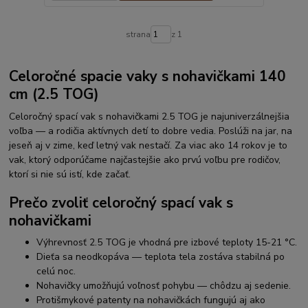
strana
z 1
Celoročné spacie vaky s nohavičkami 140
cm (2.5 TOG)
Celoročný spací vak s nohavičkami 2.5 TOG je najuniverzálnejšia
voľba — a rodičia aktívnych detí to dobre vedia. Poslúži na jar, na
jeseň aj v zime, keď letný vak nestačí. Za viac ako 14 rokov je to
vak, ktorý odporúčame najčastejšie ako prvú voľbu pre rodičov,
ktorí si nie sú istí, kde začať.
Prečo zvoliť celoročný spací vak s
nohavičkami
Výhrevnosť 2.5 TOG je vhodná pre izbové teploty 15-21 °C.
Dieťa sa neodkopáva — teplota tela zostáva stabilná po
celú noc.
Nohavičky umožňujú voľnosť pohybu — chôdzu aj sedenie.
Protišmykové patenty na nohavičkách fungujú aj ako