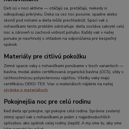
Deti sú v noci aktívne — otáčajú sa, pretáčajú, niekedy si
odkopávajú prikrývku. Deka sa cez noc posunie, spadne alebo
skončí pod nohami a dieťa môže prechladnúť. Spací vak s
nohavičkami tento problém odstraňuje: dieťa zostáva zakryté celú
noc a zároveň si zachová voľnosť pohybu. Každý vak v našej
ponuke je navrhnutý s ohľadom na odporúčania pre bezpečný
spánok.
Materiály pre citlivú pokožku
Zimné spacie vaky s nohavičkami ponúkame v troch variantoch —
bavlna, modal alebo certifikovaná organická bavlna (OCS), vždy s
rýchloschnúcou polyesterovou výplňou. Všetky vaky majú
certifikáciu OEKO-TEX. Viac o materiáloch nájdete na našej
stránke o materiáloch
.
Pokojnejšia noc pre celú rodinu
Keď dieťa spí pokojne, spí pokojne celá rodina. Správne zvolený
zimný spací vak s nohavičkami je jeden z najjednoduchších
spôsobov, ako spánok celej rodiny zlepšiť. A my sme tu, aby sme