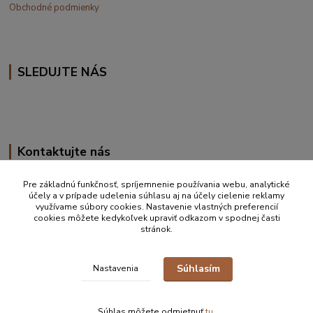
Obchodné podmienky
SLEDUJTE NÁS
Kontaktujte nás
+420 777 610 855
Pre základnú funkčnosť, spríjemnenie používania webu, analytické
účely a v prípade udelenia súhlasu aj na účely cielenie reklamy
využívame súbory cookies. Nastavenie vlastných preferencií
info@vakynaspanie.sk
cookies môžete kedykoľvek upraviť odkazom v spodnej časti
stránok.
Súhlasím
Nastavenia
© 2019-2026 Petra Ďurkove | info@vakynaspanie.sk | +420 777 610 855 |
Zastúpenie pre detské spacie vaky Schlummersack/Slumbersac ČR, SK
Súhlas môžete odmietnuť
tu
.