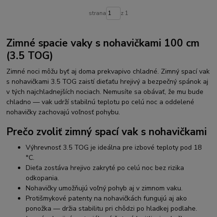
strana
z 1
Zimné spacie vaky s nohavičkami 100 cm
(3.5 TOG)
Zimné noci môžu byť aj doma prekvapivo chladné. Zimný spací vak
s nohavičkami 3.5 TOG zaistí dieťaťu hrejivý a bezpečný spánok aj
v tých najchladnejších nociach. Nemusíte sa obávať, že mu bude
chladno — vak udrží stabilnú teplotu po celú noc a oddelené
nohavičky zachovajú voľnosť pohybu.
Prečo zvoliť zimný spací vak s nohavičkami
Výhrevnosť 3.5 TOG je ideálna pre izbové teploty pod 18
°C.
Dieťa zostáva hrejivo zakryté po celú noc bez rizika
odkopania.
Nohavičky umožňujú voľný pohyb aj v zimnom vaku.
Protišmykové patenty na nohavičkách fungujú aj ako
ponožka — držia stabilitu pri chôdzi po hladkej podlahe.