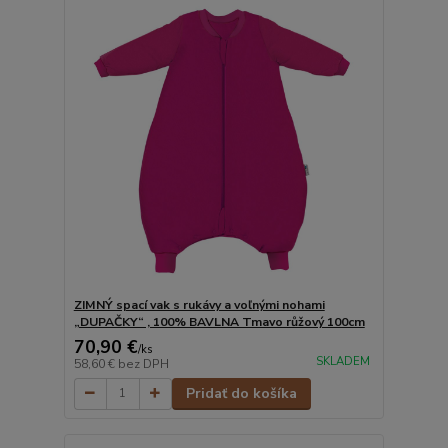
ZIMNÝ spací vak s rukávy a voľnými nohami
„DUPAČKY“ , 100% BAVLNA Tmavo růžový 100cm
70,90 €
/
ks
SKLADEM
58,60 €
bez DPH
Pridať do košíka