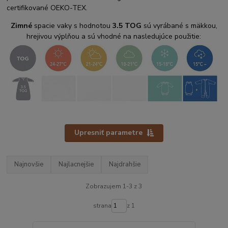
certifikované OEKO-TEX.
Zimné
spacie vaky s hodnotou
3.5 TOG
sú vyrábané s mäkkou,
hrejivou výplňou a sú vhodné na nasledujúce použitie:
Upresniť parametre
Najnovšie
Najlacnejšie
Najdrahšie
Zobrazujem 1-3 z 3
strana
z 1