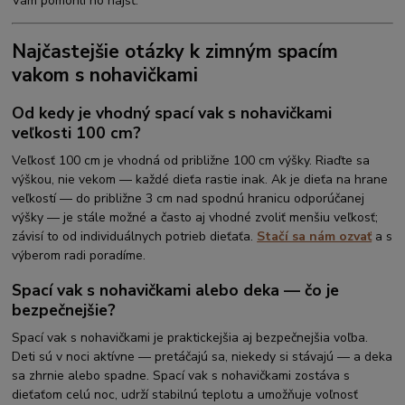
Vám pomohli ho nájsť.
Najčastejšie otázky k zimným spacím
vakom s nohavičkami
Od kedy je vhodný spací vak s nohavičkami
veľkosti 100 cm?
Veľkosť 100 cm je vhodná od približne 100 cm výšky. Riaďte sa
výškou, nie vekom — každé dieťa rastie inak. Ak je dieťa na hrane
veľkostí — do približne 3 cm nad spodnú hranicu odporúčanej
výšky — je stále možné a často aj vhodné zvoliť menšiu veľkosť;
závisí to od individuálnych potrieb dieťaťa.
Stačí sa nám ozvať
a s
výberom radi poradíme.
Spací vak s nohavičkami alebo deka — čo je
bezpečnejšie?
Spací vak s nohavičkami je praktickejšia aj bezpečnejšia voľba.
Deti sú v noci aktívne — pretáčajú sa, niekedy si stávajú — a deka
sa zhrnie alebo spadne. Spací vak s nohavičkami zostáva s
dieťaťom celú noc, udrží stabilnú teplotu a umožňuje voľnosť