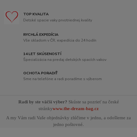
TOP KVALITA
Detské spacie vaky prvotriednej kvality
RYCHLÁ EXPEDÍCIA
Vše skladom v ČR, expedícia do 24 hodín
14 LET SKÚSENOSTÍ
Špecializácia na predaj detských spacích vakov
OCHOTA PORADIŤ
Sme na telefóne a radi poradíme s výberom
Radi by ste väčší výber?
Skúste sa pozrieť na české
stránky
www.the-dream-bag.cz
A my Vám radi Vaše objednávky zlúčime v jednu, a odošleme za
jedno poštovné.