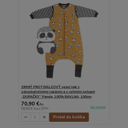
ZIMNÝ PROTISKLZOVÝ spací vak s
odopínateľnými rukávmi a s voľnými nohami
„DUPAČKY“ Panda, 100% BAVLNA, 100cm
70,90 €
/
ks
SKLADEM
58,60 €
bez DPH
Pridať do košíka