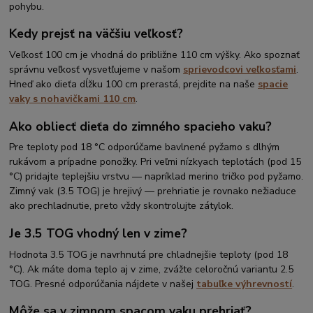
pohybu.
Kedy prejsť na väčšiu veľkosť?
Veľkosť 100 cm je vhodná do približne 110 cm výšky. Ako spoznať
správnu veľkosť vysvetľujeme v našom
sprievodcovi veľkosťami
.
Hneď ako dieťa dĺžku 100 cm prerastá, prejdite na naše
spacie
vaky s nohavičkami 110 cm
.
Ako obliecť dieťa do zimného spacieho vaku?
Pre teploty pod 18 °C odporúčame bavlnené pyžamo s dlhým
rukávom a prípadne ponožky. Pri veľmi nízkyach teplotách (pod 15
°C) pridajte teplejšiu vrstvu — napríklad merino tričko pod pyžamo.
Zimný vak (3.5 TOG) je hrejivý — prehriatie je rovnako nežiaduce
ako prechladnutie, preto vždy skontrolujte zátylok.
Je 3.5 TOG vhodný len v zime?
Hodnota 3.5 TOG je navrhnutá pre chladnejšie teploty (pod 18
°C). Ak máte doma teplo aj v zime, zvážte celoročnú variantu 2.5
TOG. Presné odporúčania nájdete v našej
tabuľke výhrevností
.
Môže sa v zimnom spacom vaku prehriať?