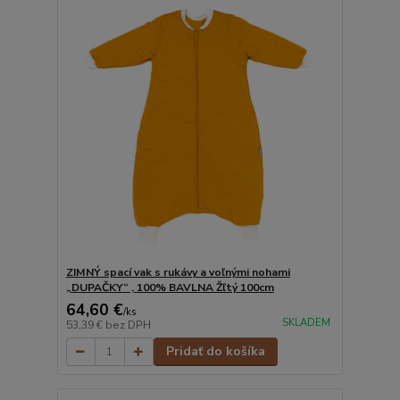
ZIMNÝ spací vak s rukávy a voľnými nohami
„DUPAČKY“ , 100% BAVLNA Žľtý 100cm
64,60 €
/
ks
SKLADEM
53,39 €
bez DPH
Pridať do košíka