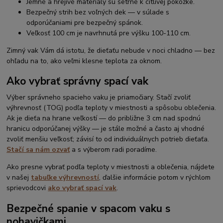
Jemné a hrejivé materiály sú šetrné k citlivej pokožke.
Bezpečný strih bez voľných dek — v súlade s
odporúčaniami pre bezpečný spánok.
Veľkosť 100 cm je navrhnutá pre výšku 100-110 cm.
Zimný vak Vám dá istotu, že dieťaťu nebude v noci chladno — bez
ohľadu na to, ako veľmi klesne teplota za oknom.
Ako vybrať správny spací vak
Výber správneho spacieho vaku je priamočiary. Stačí zvoliť
výhrevnosť (TOG) podľa teploty v miestnosti a spôsobu oblečenia.
Ak je dieťa na hrane veľkostí — do približne 3 cm nad spodnú
hranicu odporúčanej výšky — je stále možné a často aj vhodné
zvoliť menšiu veľkosť; závisí to od individuálnych potrieb dieťaťa.
Stačí sa nám ozvať
a s výberom radi poradíme.
Ako presne vybrať podľa teploty v miestnosti a oblečenia, nájdete
v našej
tabuľke výhrevností
, ďalšie informácie potom v rýchlom
sprievodcovi
ako vybrať spací vak
.
Bezpečné spanie v spacom vaku s
nohavičkami