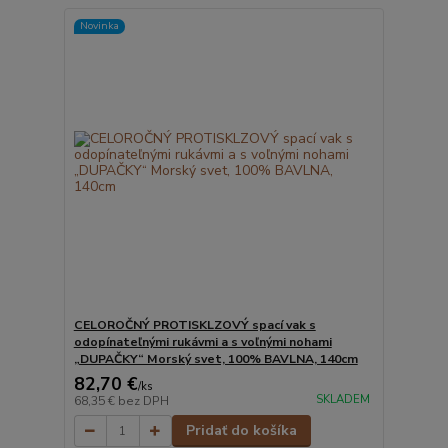
Novinka
CELOROČNÝ PROTISKLZOVÝ spací vak s
odopínateľnými rukávmi a s voľnými nohami
„DUPAČKY“ Morský svet, 100% BAVLNA, 140cm
82,70 €
/
ks
SKLADEM
68,35 €
bez DPH
Pridať do košíka