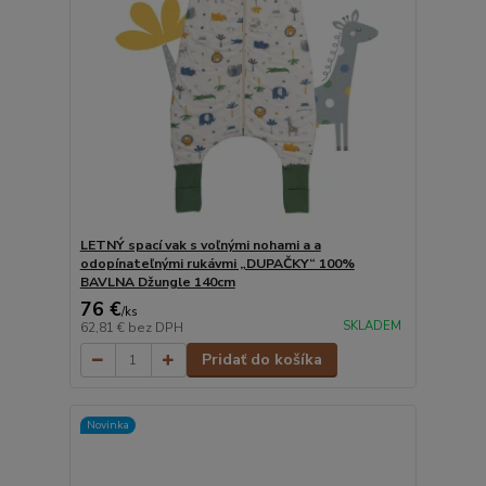
LETNÝ spací vak s voľnými nohami a a
odopínateľnými rukávmi „DUPAČKY“ 100%
BAVLNA Džungle 140cm
76 €
/
ks
SKLADEM
62,81 €
bez DPH
Pridať do košíka
Novinka