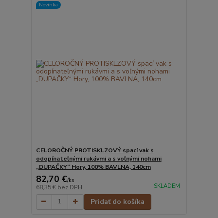
Novinka
CELOROČNÝ PROTISKLZOVÝ spací vak s
odopínateľnými rukávmi a s voľnými nohami
„DUPAČKY“ Hory, 100% BAVLNA, 140cm
82,70 €
/
ks
SKLADEM
68,35 €
bez DPH
Pridať do košíka