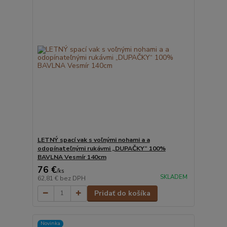
LETNÝ spací vak s voľnými nohami a a
odopínateľnými rukávmi „DUPAČKY“ 100%
BAVLNA Vesmír 140cm
76 €
/
ks
SKLADEM
62,81 €
bez DPH
Pridať do košíka
Novinka