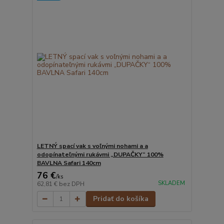
LETNÝ spací vak s voľnými nohami a a
odopínateľnými rukávmi „DUPAČKY“ 100%
BAVLNA Safari 140cm
76 €
/
ks
SKLADEM
62,81 €
bez DPH
Pridať do košíka