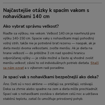
Najčastejšie otázky k spacím vakom s
nohavičkami 140 cm
Ako vybrať správnu veľkosť?
Riaďte sa výškou, nie vekom. Veľkosť 140 cm je navrhnutá pre
výšku 140-150 cm. Spacie vaky s nohavičkami majú pohodlný
voľný strih, takže nie je potrebné brať rezervu — naopak, ak je
dieťa medzi dvoma veľkosťami, zvoľte menšiu. Ak je dieťa na
hrane veľkostí — do približne 3 cm nad spodnú hranicu
odporúčanej výšky — je stále možné a často aj vhodné zvoliť
menšiu veľkosť; závisí to od individuálnych potrieb dieťaťa.
Stačí
sa nám ozvať
a s výberom radi poradíme.
Je spací vak s nohavičkami bezpečnejší ako deka?
Áno. Deti sú v noci aktívne — otáčajú sa, pretáčajú, vstávajú.
Deka sa zhrnie alebo spadne na zem a dieťa môže prechladnúť.
Spací vak s nohavičkami zostáva s dieťaťom celú noc a udržiava
stabilnú teplotu, zatiaľ čo umožňuje prirodzený pohyb.