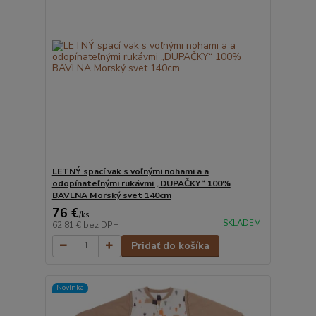
LETNÝ spací vak s voľnými nohami a a
odopínateľnými rukávmi „DUPAČKY“ 100%
BAVLNA Morský svet 140cm
76 €
/
ks
SKLADEM
62,81 €
bez DPH
Pridať do košíka
Novinka