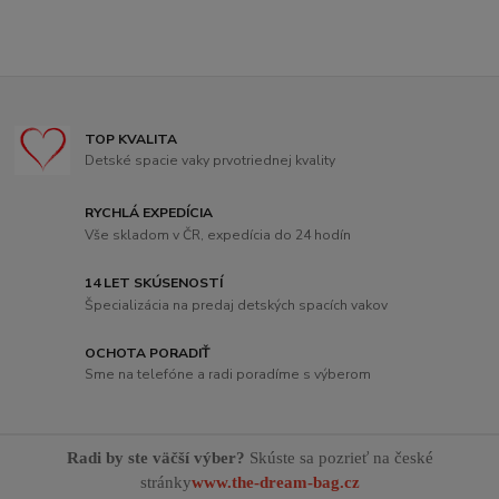
TOP KVALITA
Detské spacie vaky prvotriednej kvality
RYCHLÁ EXPEDÍCIA
Vše skladom v ČR, expedícia do 24 hodín
14 LET SKÚSENOSTÍ
Špecializácia na predaj detských spacích vakov
OCHOTA PORADIŤ
Sme na telefóne a radi poradíme s výberom
Radi by ste väčší výber?
Skúste sa pozrieť na české
stránky
www.the-dream-bag.cz