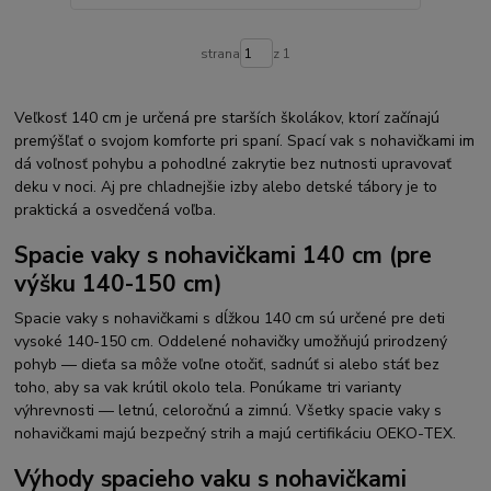
strana
z 1
Veľkosť 140 cm je určená pre starších školákov, ktorí začínajú
premýšľať o svojom komforte pri spaní. Spací vak s nohavičkami im
dá voľnosť pohybu a pohodlné zakrytie bez nutnosti upravovať
deku v noci. Aj pre chladnejšie izby alebo detské tábory je to
praktická a osvedčená voľba.
Spacie vaky s nohavičkami 140 cm (pre
výšku 140-150 cm)
Spacie vaky s nohavičkami s dĺžkou 140 cm sú určené pre deti
vysoké 140-150 cm. Oddelené nohavičky umožňujú prirodzený
pohyb — dieťa sa môže voľne otočiť, sadnúť si alebo stáť bez
toho, aby sa vak krútil okolo tela. Ponúkame tri varianty
výhrevnosti — letnú, celoročnú a zimnú. Všetky spacie vaky s
nohavičkami majú bezpečný strih a majú certifikáciu OEKO-TEX.
Výhody spacieho vaku s nohavičkami