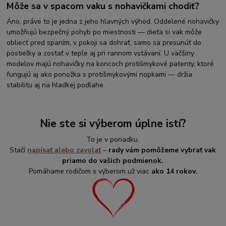
Môže sa v spacom vaku s nohavičkami chodiť?
Áno, práve to je jedna z jeho hlavných výhod. Oddelené nohavičky
umožňujú bezpečný pohyb po miestnosti — dieťa si vak môže
obliecť pred spaním, v pokoji sa dohrať, samo sa presunúť do
postieľky a zostať v teple aj pri rannom vstávaní. U väčšiny
modelov majú nohavičky na koncoch protišmykové patenty, ktoré
fungujú aj ako ponožka s protišmykovými nopkami — držia
stabilitu aj na hladkej podlahe.
Nie ste si výberom úplne istí?
To je v poriadku.
Stačí
napísať alebo zavolať
–
rady vám pomôžeme vybrať vak
priamo do vašich podmienok.
Pomáhame rodičom s výberom už viac
ako 14 rokov.