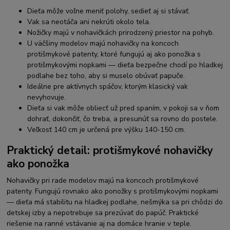
Dieťa môže voľne meniť polohy, sedieť aj si stávať.
Vak sa neotáča ani nekrúti okolo tela.
Nožičky majú v nohavičkách prirodzený priestor na pohyb.
U väčšiny modelov majú nohavičky na koncoch
protišmykové patenty, ktoré fungujú aj ako ponožka s
protišmykovými nopkami — dieťa bezpečne chodí po hladkej
podlahe bez toho, aby si muselo obúvať papuče.
Ideálne pre aktívnych spáčov, ktorým klasický vak
nevyhovuje.
Dieťa si vak môže obliecť už pred spaním, v pokoji sa v ňom
dohrať, dokončiť, čo treba, a presunúť sa rovno do postele.
Veľkosť 140 cm je určená pre výšku 140-150 cm.
Praktický detail: protišmykové nohavičky
ako ponožka
Nohavičky pri rade modelov majú na koncoch protišmykové
patenty. Fungujú rovnako ako ponožky s protišmykovými nopkami
— dieťa má stabilitu na hladkej podlahe, nešmýka sa pri chôdzi do
detskej izby a nepotrebuje sa prezúvať do papúč. Praktické
riešenie na ranné vstávanie aj na domáce hranie v teple.