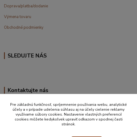
Doprava/platba/dodanie
Výmena tovaru
Obchodné podmienky
SLEDUJTE NÁS
Kontaktujte nás
+420 777 610 855
Pre základnú funkčnosť, spríjemnenie používania webu, analytické
účely a v prípade udelenia súhlasu aj na účely cielenie reklamy
využívame súbory cookies. Nastavenie vlastných preferencií
info@vakynaspanie.sk
cookies môžete kedykoľvek upraviť odkazom v spodnej časti
stránok.