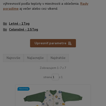
výhrevností podľa teploty v miestnosti a oblečenia.
Rady
poradíme
aj večer alebo cez víkend.
Letné - 1Tog
Celoročné - 2.5Tog
Upresniť parametre
Najnovšie
Najlacnejšie
Najdrahšie
Zobrazujem 1-7 z 7
strana
z 1
Novinka