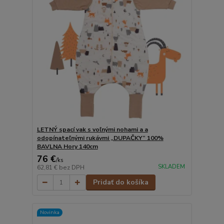
LETNÝ spací vak s voľnými nohami a a
odopínateľnými rukávmi „DUPAČKY“ 100%
BAVLNA Hory 140cm
76 €
/
ks
SKLADEM
62,81 €
bez DPH
Pridať do košíka
Novinka