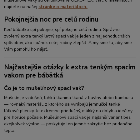
mušelínové vaky sú certifikované OEKO-TEX. Viac o materiáloch
nájdete na našej
stránke o materiáloch.
Pokojnejšia noc pre celú rodinu
Keď bábätko spí pokojne, spí pokojne celá rodina. Správne
zvolený extra tenký letný spací vak je jeden z najjednoduchších
spôsobov, ako spánok celej rodiny zlepšiť. A my sme tu, aby sme
Vám pomohli ho nájsť.
Najčastejšie otázky k extra tenkým spacím
vakom pre bábätká
Čo je to mušelínový spací vak?
Mušelín je vzdušná, ľahká tkanina tkaná z bavlny alebo bambusu
— rovnaký materiál, z ktorého sa vyrábajú jemnučké tenké
látkové plienky. Je extrémne priedušný, mäkký na dotyk a ideálny
pre horúce počasie. Mušelínový spací vak je najľahší variant bez
akejkoľvek výplne — poskytuje len jemné zakrytie bez pridaného
tepla.