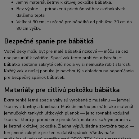
Jemný materiál šetrný k citlivej pokožke bábätka.
Bez výplne — prirodzená priedušnosť bez akéhokoľvek
ďalšieho tepla.
Veľkosť 90 cm je určená pre bábätká od približne 70 cm do
90 cm výšky.
Bezpečné spanie pre bábätká
Voľné deky môžu byť pre malé bábätká rizikové — môžu sa cez
noc posunúť k tváričke. Spací vak tento problém odstraňuje:
bábätko zostane zakryté celú noc a vy si nemusíte robiť starosti.
Každý vak v našej ponuke je navrhnutý s ohľadom na odporúčania
pre bezpečný spánok bábätiek.
Materiály pre citlivú pokožku bábätka
Extra tenké letné spacie vaky sú vyrobené z mušelínu — jemnej
tkaniny z bavlny a bambusu. Mušelín možno poznáte ako materiál
jemnučkých tenkých látkových plienok — je to rovnaká vzdušná
tkanina, ktorá je prirodzene priedušná, mäkne s každým praním a
je šetrná k citlivej pokožke. Žiadna výplň, žiadne zbytočné teplo —
len jemné zakrytie pre ten najľahší spánok. Všetky naše