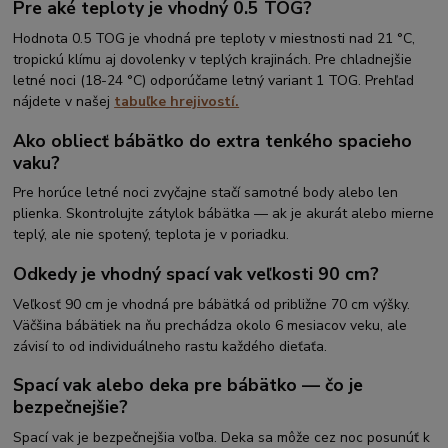
Pre aké teploty je vhodný 0.5 TOG?
Hodnota 0.5 TOG je vhodná pre teploty v miestnosti nad 21 °C,
tropickú klímu aj dovolenky v teplých krajinách. Pre chladnejšie
letné noci (18-24 °C) odporúčame letný variant 1 TOG. Prehľad
nájdete v našej
tabuľke hrejivostí.
Ako obliecť bábätko do extra tenkého spacieho
vaku?
Pre horúce letné noci zvyčajne stačí samotné body alebo len
plienka. Skontrolujte zátylok bábätka — ak je akurát alebo mierne
teplý, ale nie spotený, teplota je v poriadku.
Odkedy je vhodný spací vak veľkosti 90 cm?
Veľkosť 90 cm je vhodná pre bábätká od približne 70 cm výšky.
Väčšina bábätiek na ňu prechádza okolo 6 mesiacov veku, ale
závisí to od individuálneho rastu každého dieťaťa.
Spací vak alebo deka pre bábätko — čo je
bezpečnejšie?
Spací vak je bezpečnejšia voľba. Deka sa môže cez noc posunúť k