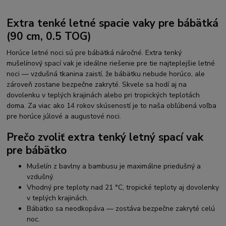
Extra tenké letné spacie vaky pre bábätká
(90 cm, 0.5 TOG)
Horúce letné noci sú pre bábätká náročné. Extra tenký
mušelínový spací vak je ideálne riešenie pre tie najteplejšie letné
noci — vzdušná tkanina zaistí, že bábätku nebude horúco, ale
zároveň zostane bezpečne zakryté. Skvele sa hodí aj na
dovolenku v teplých krajinách alebo pri tropických teplotách
doma. Za viac ako 14 rokov skúseností je to naša obľúbená voľba
pre horúce júlové a augustové noci.
Prečo zvoliť extra tenký letný spací vak
pre bábätko
Mušelín z bavlny a bambusu je maximálne priedušný a
vzdušný.
Vhodný pre teploty nad 21 °C, tropické teploty aj dovolenky
v teplých krajinách.
Bábätko sa neodkopáva — zostáva bezpečne zakryté celú
noc.