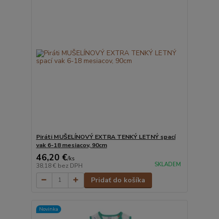
Piráti MUŠELÍNOVÝ EXTRA TENKÝ LETNÝ spací
vak 6-18 mesiacov, 90cm
46,20 €
/
ks
SKLADEM
38,18 €
bez DPH
Pridať do košíka
Novinka