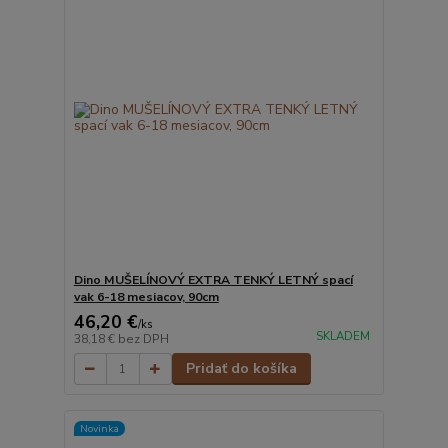
Dino MUŠELÍNOVÝ EXTRA TENKÝ LETNÝ spací
vak 6-18 mesiacov, 90cm
46,20 €
/
ks
SKLADEM
38,18 €
bez DPH
Pridať do košíka
Novinka