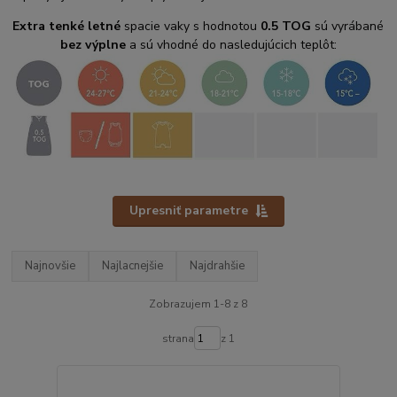
Extra tenké letné
spacie vaky s hodnotou
0.5 TOG
sú vyrábané
bez výplne
a sú vhodné do nasledujúcich teplôt:
Upresniť parametre
Najnovšie
Najlacnejšie
Najdrahšie
Zobrazujem 1-8 z 8
strana
z 1