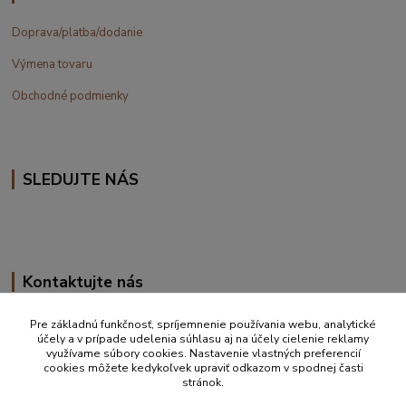
Doprava/platba/dodanie
Výmena tovaru
Obchodné podmienky
SLEDUJTE NÁS
Kontaktujte nás
+420 777 610 855
Pre základnú funkčnosť, spríjemnenie používania webu, analytické
účely a v prípade udelenia súhlasu aj na účely cielenie reklamy
využívame súbory cookies. Nastavenie vlastných preferencií
info@vakynaspanie.sk
cookies môžete kedykoľvek upraviť odkazom v spodnej časti
stránok.