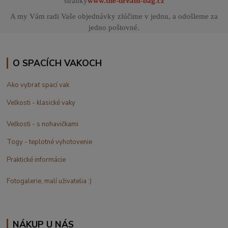
stránky
www.the-dream-bag.cz
A my Vám radi Vaše objednávky zlúčime v jednu, a odošleme za
jedno poštovné.
O SPACÍCH VAKOCH
Ako vybrať spací vak
Veľkosti - klasické vaky
Veľkosti - s nohavičkami
Togy - teplotné vyhotovenie
Praktické informácie
Fotogalerie, malí uživatelia :)
NÁKUP U NÁS