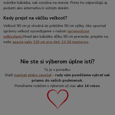
tváričke bábätka, vak zostáva na mieste. Preto ho odporúčajú aj
pediatri ako alternatívu k voľným dekám.
Kedy prejsť na väčšiu veľkosť?
Veľkosť 90 cm je vhodná do približne 90 cm výšky. Ako spoznať
správnu veľkosť vysvetľujeme v našom
sprievodcovi
veľkosťami.
Hneď ako bábätko dĺžku 90 cm prerastie, prejdite na
naše
spacie vaky 110 cm pre deti 12-36 mesiacov.
Nie ste si výberom úplne istí?
To je v poriadku.
Stačí
napísať alebo zavolať
–
rady vám pomôžeme vybrať vak
priamo do vašich podmienok.
Pomáhame rodičom s výberom už viac
ako 14 rokov.