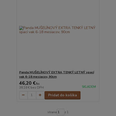
Panda MUŠELÍNOVÝ EXTRA TENKÝ LETNÝ spací
vak 6-18 mesiacov, 90cm
46,20 €
/
ks
SKLADEM
38,18 €
bez DPH
Pridať do košíka
strana
z 1