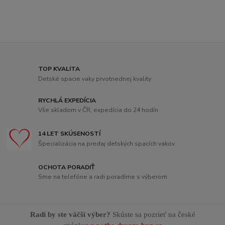
TOP KVALITA
Detské spacie vaky prvotriednej kvality
RYCHLÁ EXPEDÍCIA
Vše skladom v ČR, expedícia do 24 hodín
14 LET SKÚSENOSTÍ
Špecializácia na predaj detských spacích vakov
OCHOTA PORADIŤ
Sme na telefóne a radi poradíme s výberom
Radi by ste väčší výber?
Skúste sa pozrieť na české