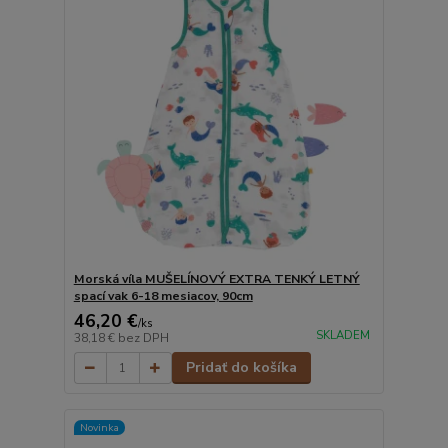
Morská víla MUŠELÍNOVÝ EXTRA TENKÝ LETNÝ
spací vak 6-18 mesiacov, 90cm
46,20 €
/
ks
SKLADEM
38,18 €
bez DPH
Pridať do košíka
Novinka