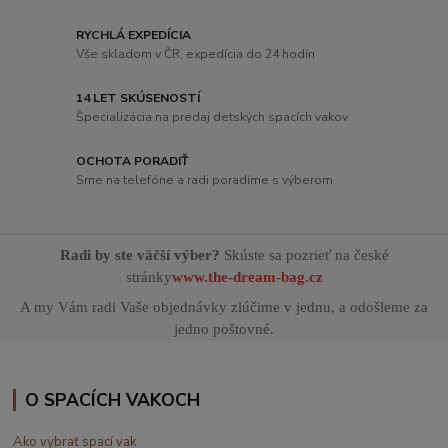
RYCHLÁ EXPEDÍCIA
Vše skladom v ČR, expedícia do 24 hodín
14 LET SKÚSENOSTÍ
Špecializácia na predaj detských spacích vakov
OCHOTA PORADIŤ
Sme na telefóne a radi poradíme s výberom
Radi by ste väčší výber?
Skúste sa pozrieť na české
stránky
www.the-dream-bag.cz
A my Vám radi Vaše objednávky zlúčime v jednu, a odošleme za
jedno poštovné.
O SPACÍCH VAKOCH
Ako vybrať spací vak