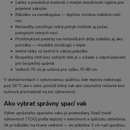
Ľahký a priedušný materiál s malým množstvom výplne pre
príjemné zakrytie.
Bábätko sa neodkopáva — teplota zostáva stabilná celú
noc.
Nohavičky umožňujú voľný pohyb nožičiek aj počas
pokojných letných nocí.
Protišmykové patenty na nohavičkách držia stabilitu aj ako
ponožka — chodidlá zostávajú v teple.
Jemné látky sú šetrné k citlivej pokožke.
Bezpečný strih bez voľných dek je v súlade s odporúčaniami
pre bezpečný spánok.
Veľkosť 70 cm je určená pre výšku 70-80 cm.
V domácnostiach s vykurovanou spálňou, kde teploty neklesajú
pod 18 °C ani v zime, poslúži letný vak ako celoročné riešenie bez
nutnosti prechádzať na inú výhrevnosť.
Ako vybrať správny spací vak
Výber správneho spacieho vaku je priamočiary. Stačí zvoliť
výhrevnosť (TOG) podľa teploty v miestnosti a spôsobu oblečenia.
Ak je bábätko na hrane veľkostí — do približne 3 cm nad spodnou