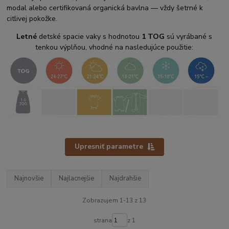
modal alebo certifikovaná organická bavlna — vždy šetrné k
citlivej pokožke.
Letné
detské spacie vaky s hodnotou
1 TOG
sú vyrábané s
tenkou výplňou, vhodné na nasledujúce použitie:
Upresniť parametre
Najnovšie
Najlacnejšie
Najdrahšie
Zobrazujem 1-13 z 13
strana
z 1