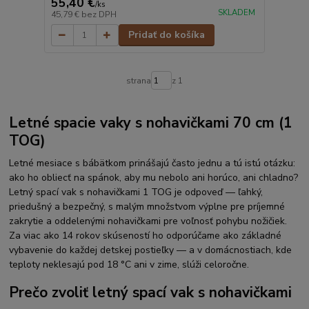
55,40 €
/
ks
SKLADEM
45,79 €
bez DPH
Pridať do košíka
strana
z 1
Letné spacie vaky s nohavičkami 70 cm (1
TOG)
Letné mesiace s bábätkom prinášajú často jednu a tú istú otázku:
ako ho obliecť na spánok, aby mu nebolo ani horúco, ani chladno?
Letný spací vak s nohavičkami 1 TOG je odpoveď — ľahký,
priedušný a bezpečný, s malým množstvom výplne pre príjemné
zakrytie a oddelenými nohavičkami pre voľnosť pohybu nožičiek.
Za viac ako 14 rokov skúseností ho odporúčame ako základné
vybavenie do každej detskej postieľky — a v domácnostiach, kde
teploty neklesajú pod 18 °C ani v zime, slúži celoročne.
Prečo zvoliť letný spací vak s nohavičkami