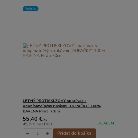
Novinka
LETNÝ PROTISKLZOVÝ spací vak s
odopínateľnými rukávmi „DUPAČKY“ 100%
BAVLNA Piráti 70cm
55,40 €
/
ks
SKLADEM
45,79 €
bez DPH
Pridať do košíka