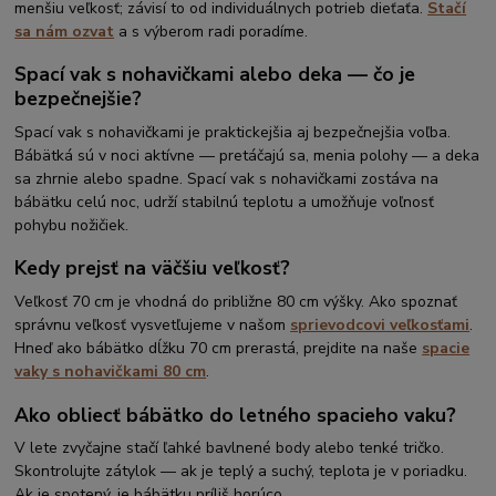
menšiu veľkosť; závisí to od individuálnych potrieb dieťaťa.
Stačí
sa nám ozvat
a s výberom radi poradíme.
Spací vak s nohavičkami alebo deka — čo je
bezpečnejšie?
Spací vak s nohavičkami je praktickejšia aj bezpečnejšia voľba.
Bábätká sú v noci aktívne — pretáčajú sa, menia polohy — a deka
sa zhrnie alebo spadne. Spací vak s nohavičkami zostáva na
bábätku celú noc, udrží stabilnú teplotu a umožňuje voľnosť
pohybu nožičiek.
Kedy prejsť na väčšiu veľkosť?
Veľkosť 70 cm je vhodná do približne 80 cm výšky. Ako spoznať
správnu veľkosť vysvetľujeme v našom
sprievodcovi veľkosťami
.
Hneď ako bábätko dĺžku 70 cm prerastá, prejdite na naše
spacie
vaky s nohavičkami 80 cm
.
Ako obliecť bábätko do letného spacieho vaku?
V lete zvyčajne stačí ľahké bavlnené body alebo tenké tričko.
Skontrolujte zátylok — ak je teplý a suchý, teplota je v poriadku.
Ak je spotený, je bábätku príliš horúco.