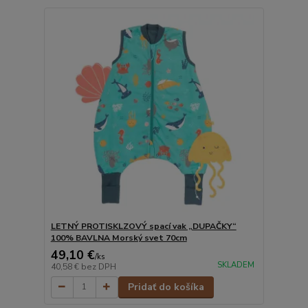
LETNÝ PROTISKLZOVÝ spací vak „DUPAČKY“
100% BAVLNA Morský svet 70cm
49,10 €
/
ks
SKLADEM
40,58 €
bez DPH
Pridať do košíka