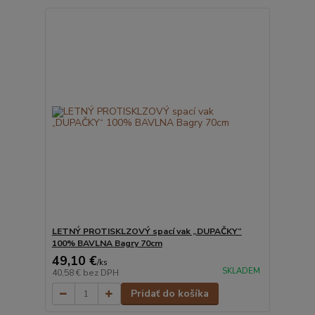
LETNÝ PROTISKLZOVÝ spací vak „DUPAČKY“
100% BAVLNA Bagry 70cm
49,10 €
/
ks
SKLADEM
40,58 €
bez DPH
Pridať do košíka