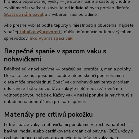
hranicou odporúčanej výšky — je stále možné a často aj vhodné
zvoliť menšiu veľkosť; závisí to od individuálnych potrieb dieťaťa.
Stačí sa nám ozvať
a s výberom radi poradíme.
Ako presne vybrať podľa teploty v miestnosti a oblečenia, nájdete
v našej
tabuľke výhrevností
, ďalšie informácie potom v rýchlom
sprievodcovi
ako vybrať spací vak
.
Bezpečné spanie v spacom vaku s
nohavičkami
Bábätká sú v noci aktívne — otáčajú sa, pretáčajú, menia polohy.
Deka sa cez noc posunie, spadne alebo skončí pod nohami a
dieťa môže prechladnúť. Spací vak s nohavičkami tento problém
odstraňuje: bábätko zostáva zakryté celú noc a zároveň má
voľnosť pohybu nožičiek. Každý vak v našej ponuke je navrhnutý s
ohľadom na odporúčania pre safe spánok.
Materiály pre citlivú pokožku
Letné spacie vaky s nohavičkami ponúkame v troch variantoch —
bavlna, modal alebo certifikovaná organická bavlna (OCS), vždy s
rýchloschnúcou polyesterovou výplňou. Všetky vaky majú