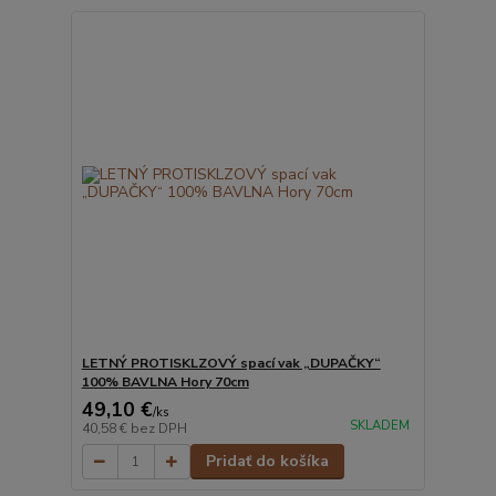
LETNÝ PROTISKLZOVÝ spací vak „DUPAČKY“
100% BAVLNA Hory 70cm
49,10 €
/
ks
SKLADEM
40,58 €
bez DPH
Pridať do košíka