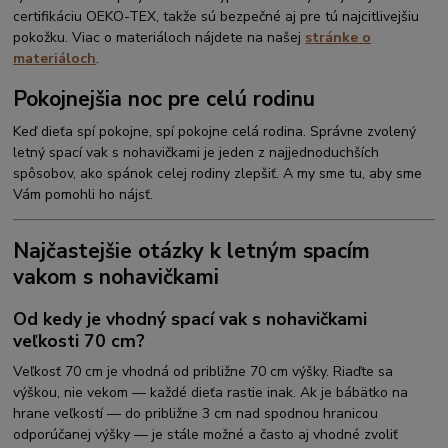
certifikáciu OEKO-TEX, takže sú bezpečné aj pre tú najcitlivejšiu
pokožku. Viac o materiáloch nájdete na našej
stránke o
materiáloch
.
Pokojnejšia noc pre celú rodinu
Keď dieťa spí pokojne, spí pokojne celá rodina. Správne zvolený
letný spací vak s nohavičkami je jeden z najjednoduchších
spôsobov, ako spánok celej rodiny zlepšiť. A my sme tu, aby sme
Vám pomohli ho nájsť.
Najčastejšie otázky k letným spacím
vakom s nohavičkami
Od kedy je vhodný spací vak s nohavičkami
veľkosti 70 cm?
Veľkosť 70 cm je vhodná od približne 70 cm výšky. Riaďte sa
výškou, nie vekom — každé dieťa rastie inak. Ak je bábätko na
hrane veľkostí — do približne 3 cm nad spodnou hranicou
odporúčanej výšky — je stále možné a často aj vhodné zvoliť