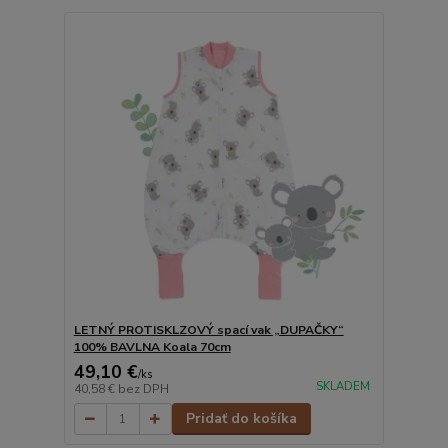
LETNÝ PROTISKLZOVÝ spací vak „DUPAČKY“
100% BAVLNA Koala 70cm
49,10 €
/
ks
SKLADEM
40,58 €
bez DPH
Pridať do košíka