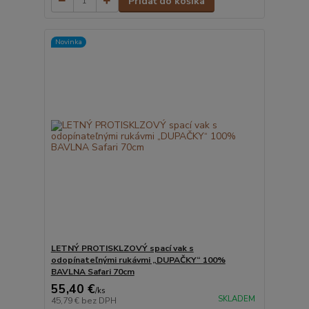
Pridať do košíka
Novinka
LETNÝ PROTISKLZOVÝ spací vak s
odopínateľnými rukávmi „DUPAČKY“ 100%
BAVLNA Safari 70cm
55,40 €
/
ks
SKLADEM
45,79 €
bez DPH