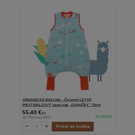
ORGANICKÁ BAVLNA - Červený LETNÝ
PROTISKLZOVÝ spací vak „DUPAČKY“ 70cm
55,40 €
/
ks
SKLADEM
45,79 €
bez DPH
Pridať do košíka