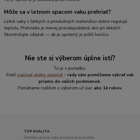
Môže sa v letnom spacom vaku prehriať?
Letné vaky z ľahkých a priedušných materiálov dobre regulujú
teplotu. Prehriatie je menej pravdepodobné ako pri dekách.
Skontrolujte zátylok — ak je spotený, je príliš horúco.
Nie ste si výberom úplne istí?
To je v poriadku.
Stačí
napísať alebo zavolať
–
rady vám pomôžeme vybrať vak
priamo do vašich podmienok.
Pomáhame rodičom s výberom už viac
ako 14 rokov.
TOP KVALITA
Detské spacie vaky prvotriednej kvality