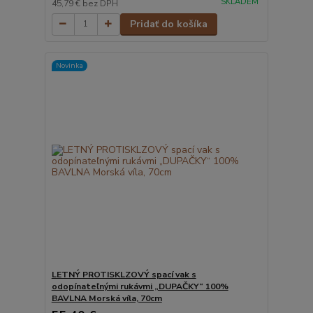
SKLADEM
45,79 €
bez DPH
Pridať do košíka
Novinka
LETNÝ PROTISKLZOVÝ spací vak s
odopínateľnými rukávmi „DUPAČKY“ 100%
BAVLNA Morská víla, 70cm