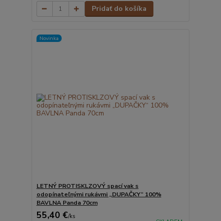
Pridať do košíka
Novinka
LETNÝ PROTISKLZOVÝ spací vak s
odopínateľnými rukávmi „DUPAČKY“ 100%
BAVLNA Panda 70cm
55,40 €
/
ks