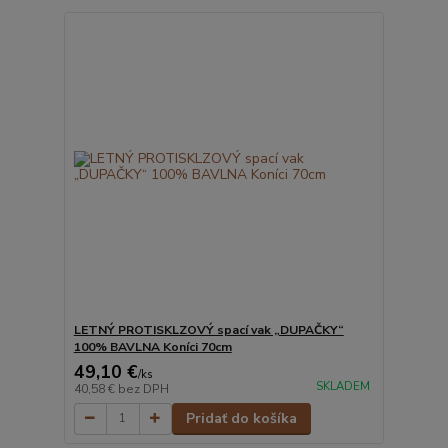
LETNÝ PROTISKLZOVÝ spací vak „DUPAČKY“
100% BAVLNA Koníci 70cm
49,10 €
/
ks
SKLADEM
40,58 €
bez DPH
Pridať do košíka