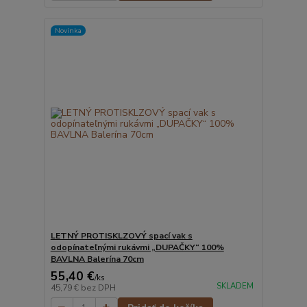
Novinka
LETNÝ PROTISKLZOVÝ spací vak s
odopínateľnými rukávmi „DUPAČKY“ 100%
BAVLNA Balerína 70cm
55,40 €
/
ks
SKLADEM
45,79 €
bez DPH