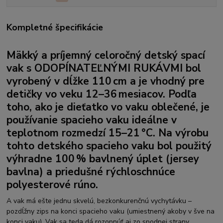
Kompletné špecifikácie
Mäkký a príjemný celoročný detský spací
vak s
ODOPÍNATEĽNÝMI RUKÁVMI
bol
vyrobený v dĺžke 110 cm a je vhodný pre
detičky vo veku 12–36 mesiacov. Podľa
toho, ako je dieťatko vo vaku oblečené, je
používanie spacieho vaku ideálne v
teplotnom rozmedzí 15–21 °C. Na výrobu
tohto detského spacieho vaku bol použitý
výhradne 100 %
bavlnený úplet (jersey
bavlna)
a priedušné rýchloschnúce
polyesterové rúno.
A vak má ešte jednu skvelú, bezkonkurenčnú vychytávku –
pozdĺžny zips na konci spacieho vaku (umiestnený akoby v šve na
konci vaku). Vak sa teda dá rozopnúť aj zo spodnej strany,