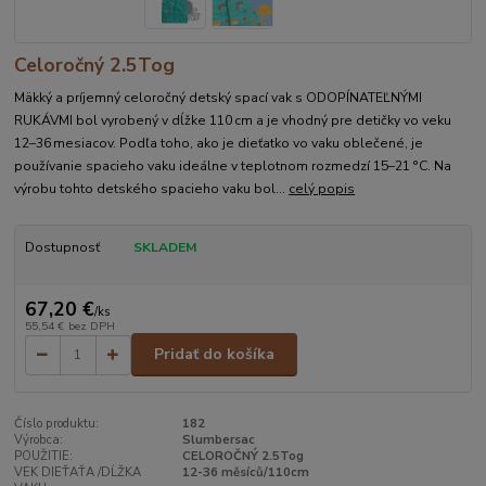
Celoročný 2.5Tog
Mäkký a príjemný celoročný detský spací vak s ODOPÍNATEĽNÝMI
RUKÁVMI bol vyrobený v dĺžke 110 cm a je vhodný pre detičky vo veku
12–36 mesiacov. Podľa toho, ako je dieťatko vo vaku oblečené, je
používanie spacieho vaku ideálne v teplotnom rozmedzí 15–21 °C. Na
výrobu tohto detského spacieho vaku bol...
celý popis
Dostupnosť
SKLADEM
67,20 €
/
ks
55,54 €
bez DPH
Pridať do košíka
Číslo produktu:
182
Výrobca:
Slumbersac
POUŽITIE:
CELOROČNÝ 2.5Tog
VEK DIEŤAŤA /DĹŽKA
12-36 měsíců/110cm