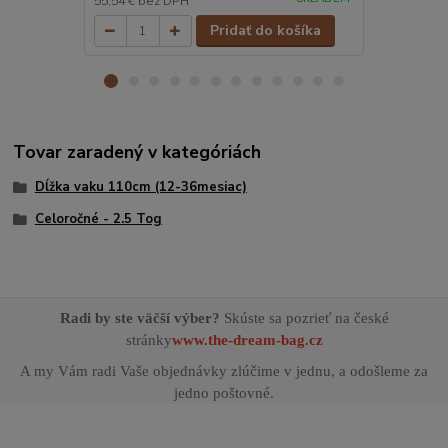
55,54 €
bez DPH
60,74 €
bez 
Pridať do košíka
Tovar zaradený v kategóriách
Dĺžka vaku 110cm (12-36mesiac)
Celoročné - 2.5 Tog
Radi by ste väčší výber?
Skúste sa pozrieť na české
stránky
www.the-dream-bag.cz
A my Vám radi Vaše objednávky zlúčime v jednu, a odošleme za
jedno poštovné.