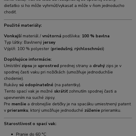
dieťatko si ho môže vyhrnúť/vykasať a môže v ňom jednoducho
chodiť.
Použité materiály:
Vonkajší
materiál /
vnútorná
podšívka:
100 % bavlna
Typ látky: Bavlnený
jersey
Výplň: 100 % polyester (
priedušný, rýchloschnúci
)
Doplňujúce informácie:
Umístění
zipsu
je
uprostred
prednej strany a
druhý
zips je v
spodnej časti vaku pri nožičkách (umožňuje jednoduchšie
chodenie).
Rukávy
sú odopínateľné
(na patentky).
Tento spací vak je možné
skrátiť
zohnutím spodnej časti a
upevnením na suché zipsy.
Pre
menšie
a drobnejšie detičky je na spacáku umiestnený patent
v
prieramku
, ktorý umožňuje jednoduché
zúženie
prieramku.
Starostlivosť o spací vak:
Pranie do 60 °C