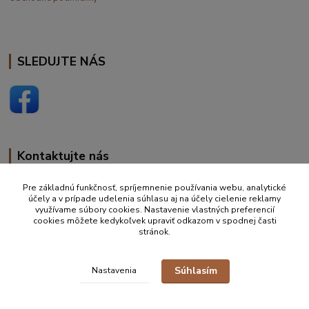
SLEDUJTE NÁS
Kontaktujte nás
+420 777 610 855
Pre základnú funkčnosť, spríjemnenie používania webu, analytické
účely a v prípade udelenia súhlasu aj na účely cielenie reklamy
využívame súbory cookies. Nastavenie vlastných preferencií
info@vakynaspanie.sk
cookies môžete kedykoľvek upraviť odkazom v spodnej časti
stránok.
Súhlasím
Nastavenia
© 2019-2026 Petra Ďurkove | info@vakynaspanie.sk | +420 777 610 855 |
Zastúpenie pre detské spacie vaky Schlummersack/Slumbersac ČR, SK