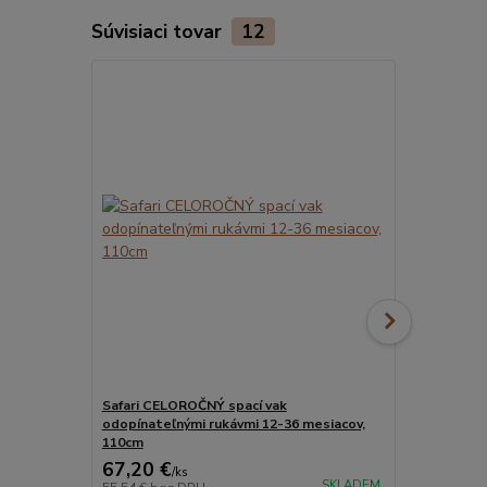
Súvisiaci tovar
12
Safari CELOROČNÝ spací vak
ORGANICKÁ 
odopínateľnými rukávmi 12-36 mesiacov,
spací vak s 
110cm
mesiacov, 1
67,20 €
73,50 €
/
ks
/
k
SKLADEM