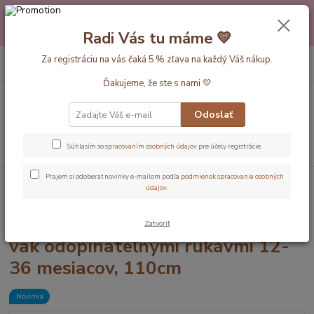
Máte nejakú otázku alebo váhate s výberom? Neváhajte a zavolajte
pokojne aj večer alebo cez víkend. Sme tu pre Vás.💛 Petra a babička
Radi Vás tu máme 💛
Monička
0
ks
Za registráciu na vás čaká 5 % zľava na každý Váš nákup.
EUR
+420 777 610 855
za
0 €
Ďakujeme, že ste s nami 💛
Menu
Odoslať
Hľadať
Súhlasím so
spracovaním osobných údajov
pre účely registrácie.
Prajem si odoberať novinky e-mailom podľa
podmienok spracovania osobných
Úvod
Dĺžka vaku 110cm (12-36mesiac)
Morský svet CELOROČNÝ
údajov
.
spací vak odopínateľnými rukávmi 12-36 mesiacov, 110cm
Morský svet CELOROČNÝ spací
Zatvoriť
vak odopínateľnými rukávmi 12-
36 mesiacov, 110cm
Novinka