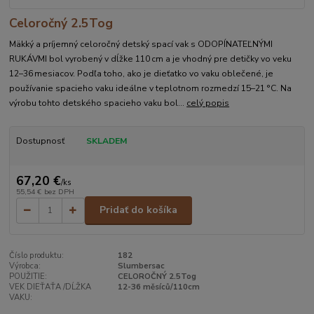
Celoročný 2.5Tog
Mäkký a príjemný celoročný detský spací vak s ODOPÍNATEĽNÝMI
RUKÁVMI bol vyrobený v dĺžke 110 cm a je vhodný pre detičky vo veku
12–36 mesiacov. Podľa toho, ako je dieťatko vo vaku oblečené, je
používanie spacieho vaku ideálne v teplotnom rozmedzí 15–21 °C. Na
výrobu tohto detského spacieho vaku bol...
celý popis
Dostupnosť
SKLADEM
67,20 €
/
ks
55,54 €
bez DPH
Pridať do košíka
Číslo produktu:
182
Výrobca:
Slumbersac
POUŽITIE:
CELOROČNÝ 2.5Tog
VEK DIEŤAŤA /DĹŽKA
12-36 měsíců/110cm
VAKU: