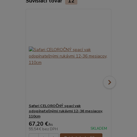
Súvisiaci tovar
12
Safari CELOROČNÝ spací vak
ORGANICKÁ 
odopínateľnými rukávmi 12-36 mesiacov,
spací vak s 
110cm
mesiacov, 1
67,20 €
73,50 €
/
ks
/
k
SKLADEM
55,54 €
bez DPH
60,74 €
bez 