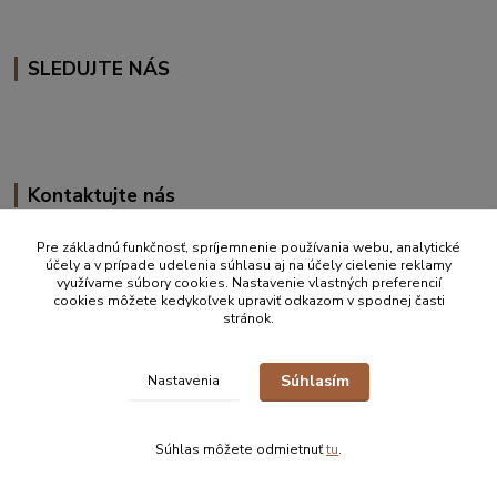
SLEDUJTE NÁS
Kontaktujte nás
+420 777 610 855
Pre základnú funkčnosť, spríjemnenie používania webu, analytické
účely a v prípade udelenia súhlasu aj na účely cielenie reklamy
využívame súbory cookies. Nastavenie vlastných preferencií
info@vakynaspanie.sk
cookies môžete kedykoľvek upraviť odkazom v spodnej časti
stránok.
Súhlasím
Nastavenia
© 2019-2026 Petra Ďurkove | info@vakynaspanie.sk | +420 777 610 855 |
Zastúpenie pre detské spacie vaky Schlummersack/Slumbersac ČR, SK
Súhlas môžete odmietnuť
tu
.
Vytvorené na
Eshop-rychlo.sk