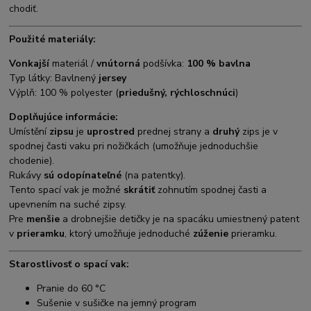
chodiť.
Použité materiály:
Vonkajší
materiál /
vnútorná
podšívka:
100 % bavlna
Typ látky: Bavlnený
jersey
Výplň: 100 % polyester (
priedušný, rýchloschnúci
)
Doplňujúce informácie:
Umístění
zipsu
je
uprostred
prednej strany a
druhý
zips je v
spodnej časti vaku pri nožičkách (umožňuje jednoduchšie
chodenie).
Rukávy
sú odopínateľné
(na patentky).
Tento spací vak je možné
skrátiť
zohnutím spodnej časti a
upevnením na suché zipsy.
Pre
menšie
a drobnejšie detičky je na spacáku umiestnený patent
v
prieramku
, ktorý umožňuje jednoduché
zúženie
prieramku.
Starostlivosť o spací vak:
Pranie do 60 °C
Sušenie v sušičke na jemný program