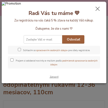
Máte nejakú otázku alebo váhate s výberom? Neváhajte a zavolajte
pokojne aj večer alebo cez víkend. Sme tu pre Vás.💛 Petra a babička
Radi Vás tu máme 💛
Monička
0
ks
Za registráciu na vás čaká 5 % zľava na každý Váš nákup.
EUR
+420 777 610 855
za
0 €
Ďakujeme, že ste s nami 💛
Menu
Odoslať
Hľadať
Súhlasím so
spracovaním osobných údajov
pre účely registrácie.
Prajem si odoberať novinky e-mailom podľa
podmienok spracovania osobných
Úvod
Dĺžka vaku 110cm (12-36mesiac)
Safari CELOROČNÝ spací vak
údajov
.
odopínateľnými rukávmi 12-36 mesiacov, 110cm
Safari CELOROČNÝ spací vak
Zatvoriť
odopínateľnými rukávmi 12-36
mesiacov, 110cm