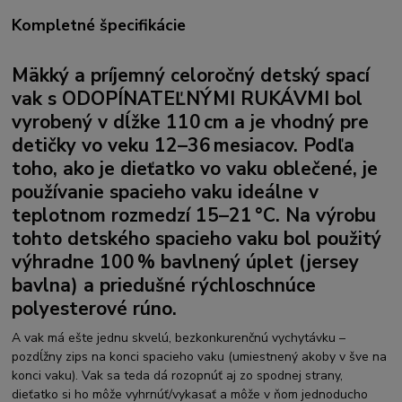
Kompletné špecifikácie
Mäkký a príjemný celoročný detský spací
vak s
ODOPÍNATEĽNÝMI RUKÁVMI
bol
vyrobený v dĺžke 110 cm a je vhodný pre
detičky vo veku 12–36 mesiacov. Podľa
toho, ako je dieťatko vo vaku oblečené, je
používanie spacieho vaku ideálne v
teplotnom rozmedzí 15–21 °C. Na výrobu
tohto detského spacieho vaku bol použitý
výhradne 100 %
bavlnený úplet (jersey
bavlna)
a priedušné rýchloschnúce
polyesterové rúno.
A vak má ešte jednu skvelú, bezkonkurenčnú vychytávku –
pozdĺžny zips na konci spacieho vaku (umiestnený akoby v šve na
konci vaku). Vak sa teda dá rozopnúť aj zo spodnej strany,
dieťatko si ho môže vyhrnúť/vykasať a môže v ňom jednoducho