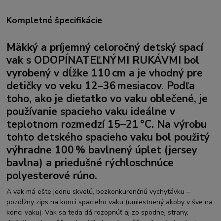
Kompletné špecifikácie
Mäkký a príjemný celoročný detský spací
vak s
ODOPÍNATEĽNÝMI RUKÁVMI
bol
vyrobený v dĺžke 110 cm a je vhodný pre
detičky vo veku 12–36 mesiacov. Podľa
toho, ako je dieťatko vo vaku oblečené, je
používanie spacieho vaku ideálne v
teplotnom rozmedzí 15–21 °C. Na výrobu
tohto detského spacieho vaku bol použitý
výhradne 100 %
bavlnený úplet (jersey
bavlna)
a priedušné rýchloschnúce
polyesterové rúno.
A vak má ešte jednu skvelú, bezkonkurenčnú vychytávku –
pozdĺžny zips na konci spacieho vaku (umiestnený akoby v šve na
konci vaku). Vak sa teda dá rozopnúť aj zo spodnej strany,