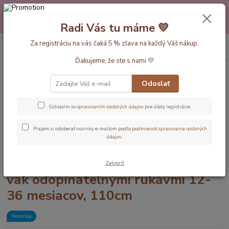
Máte nejakú otázku alebo váhate s výberom? Neváhajte a zavolajte
pokojne aj večer alebo cez víkend. Sme tu pre Vás.💛 Petra a babička
Radi Vás tu máme 💛
Monička
0
ks
Za registráciu na vás čaká 5 % zľava na každý Váš nákup.
EUR
+420 777 610 855
za
0 €
Ďakujeme, že ste s nami 💛
Menu
Odoslať
Hľadať
Súhlasím so
spracovaním osobných údajov
pre účely registrácie.
Prajem si odoberať novinky e-mailom podľa
podmienok spracovania osobných
Úvod
Dĺžka vaku 110cm (12-36mesiac)
Morská víla CELOROČNÝ
údajov
.
spací vak odopínateľnými rukávmi 12-36 mesiacov, 110cm
Morská víla CELOROČNÝ spací
Zatvoriť
vak odopínateľnými rukávmi 12-
36 mesiacov, 110cm
Novinka