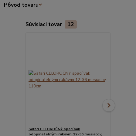
Pôvod tovaru
Súvisiaci tovar
12
Safari CELOROČNÝ spací vak
ORGANICKÁ 
odopínateľnými rukávmi 12-36 mesiacov,
spací vak s 