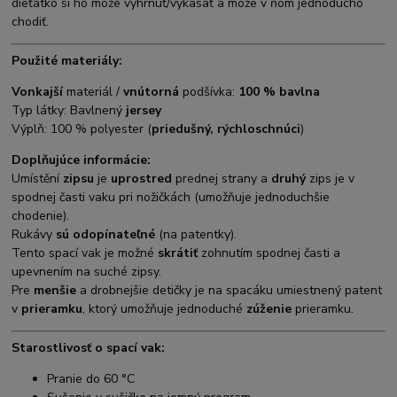
dieťatko si ho môže vyhrnúť/vykasať a môže v ňom jednoducho
chodiť.
Použité materiály:
Vonkajší
materiál /
vnútorná
podšívka:
100 % bavlna
Typ látky: Bavlnený
jersey
Výplň: 100 % polyester (
priedušný, rýchloschnúci
)
Doplňujúce informácie:
Umístění
zipsu
je
uprostred
prednej strany a
druhý
zips je v
spodnej časti vaku pri nožičkách (umožňuje jednoduchšie
chodenie).
Rukávy
sú odopínateľné
(na patentky).
Tento spací vak je možné
skrátiť
zohnutím spodnej časti a
upevnením na suché zipsy.
Pre
menšie
a drobnejšie detičky je na spacáku umiestnený patent
v
prieramku
, ktorý umožňuje jednoduché
zúženie
prieramku.
Starostlivosť o spací vak:
Pranie do 60 °C