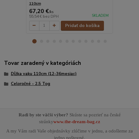
110cm
mesiacov, 1
67,20 €
73,50 €
/
ks
/
k
SKLADEM
55,54 €
bez DPH
60,74 €
bez 
Pridať do košíka
Tovar zaradený v kategóriách
Dĺžka vaku 110cm (12-36mesiac)
Celoročné - 2.5 Tog
Radi by ste väčší výber?
Skúste sa pozrieť na české
stránky
www.the-dream-bag.cz
A my Vám radi Vaše objednávky zlúčime v jednu, a odošleme za
jedno poštovné.