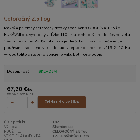
Celoročný 2.5Tog
Mäkký a príjemný celoročný detský spací vak s ODOPÍNATEĽNÝMI
RUKÁVMI bol vyrobený v dĺžke 110 cm a je vhodný pre detičky vo veku
12–36 mesiacov. Podľa toho, ako je dieťatko vo vaku oblečené, je
používanie spacieho vaku ideálne v teplotnom rozmedzí 15–21 °C. Na
výrobu tohto detského spacieho vaku bol...
celý popis
Dostupnosť
SKLADEM
67,20 €
/
ks
55,54 €
bez DPH
Pridať do košíka
Číslo produktu:
182
Výrobca:
Slumbersac
POUŽITIE:
CELOROČNÝ 2.5Tog
VEK DIEŤAŤA /DĹŽKA
12-36 měsíců/110cm