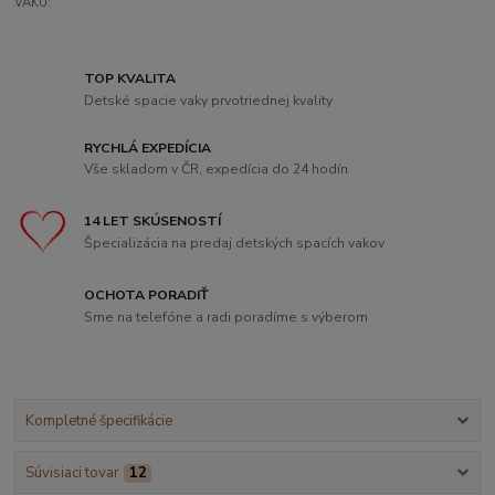
VAKU:
TOP KVALITA
Detské spacie vaky prvotriednej kvality
RYCHLÁ EXPEDÍCIA
Vše skladom v ČR, expedícia do 24 hodín
14 LET SKÚSENOSTÍ
Špecializácia na predaj detských spacích vakov
OCHOTA PORADIŤ
Sme na telefóne a radi poradíme s výberom
Kompletné špecifikácie
Súvisiaci tovar
12