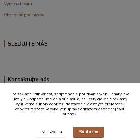
Výmena tovaru
Obchodné podmienky
SLEDUJTE NÁS
Kontaktujte nás
+420 777 610 855
Pre základnú funkčnosť, spríjemnenie používania webu, analytické
účely a v prípade udelenia súhlasu aj na účely cielenie reklamy
využívame súbory cookies. Nastavenie vlastných preferencií
info@vakynaspanie.sk
cookies môžete kedykoľvek upraviť odkazom v spodnej časti
stránok.
Súhlasím
Nastavenia