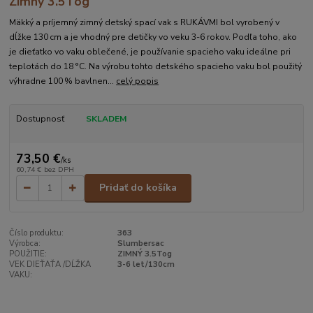
Zimný 3.5Tog
Mäkký a príjemný zimný detský spací vak s RUKÁVMI bol vyrobený v
dĺžke 130 cm a je vhodný pre detičky vo veku 3-6 rokov. Podľa toho, ako
je dieťatko vo vaku oblečené, je používanie spacieho vaku ideálne pri
teplotách do 18 °C. Na výrobu tohto detského spacieho vaku bol použitý
výhradne 100 % bavlnen...
celý popis
Dostupnosť
SKLADEM
73,50 €
/
ks
60,74 €
bez DPH
Pridať do košíka
Číslo produktu:
363
Výrobca:
Slumbersac
POUŽITIE:
ZIMNÝ 3.5Tog
VEK DIEŤAŤA /DĹŽKA
3-6 let/130cm
VAKU: