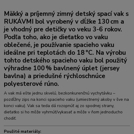
Mäkký a príjemný zimný detský spací vak s
RUKÁVMI
bol vyrobený v dĺžke 130 cm a
je vhodný pre detičky vo veku 3-6 rokov.
Podľa toho, ako je dieťatko vo vaku
oblečené, je používanie spacieho vaku
ideálne pri teplotách do 18 °C. Na výrobu
tohto detského spacieho vaku bol použitý
výhradne 100 %
bavlnený úplet (jersey
bavlna)
a priedušné rýchloschnúce
polyesterové rúno.
A vak má ešte jednu skvelú, bezkonkurenčnú vychytávku –
pozdĺžny zips na konci spacieho vaku (umiestnený akoby v šve na
konci vaku). Vak sa teda dá rozopnúť aj zo spodnej strany,
dieťatko si ho môže vyhrnúť/vykasať a môže v ňom jednoducho
chodiť.
Použité materiály: