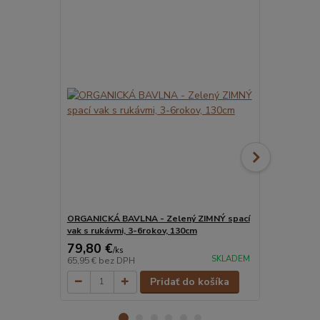
ORGANICKÁ BAVLNA - Zelený ZIMNÝ spací
ORGANICKÁ 
vak s rukávmi, 3-6rokov, 130cm
vak s rukávm
79,80 €
79,80 €
/
ks
/
k
SKLADEM
65,95 €
bez DPH
65,95 €
bez 
Pridať do košíka