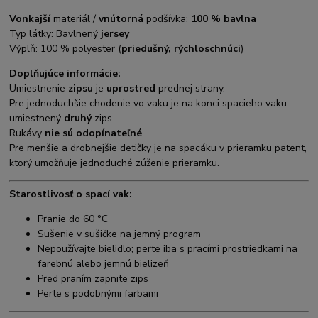
Vonkajší
materiál /
vnútorná
podšívka:
100 % bavlna
Typ látky: Bavlnený
jersey
Výplň: 100 % polyester (
priedušný, rýchloschnúci
)
Doplňujúce informácie:
Umiestnenie
zipsu
je
uprostred
prednej strany.
Pre jednoduchšie chodenie vo vaku je na konci spacieho vaku
umiestnený
druhý
zips.
Rukávy
nie sú odopínateľné
.
Pre menšie a drobnejšie detičky je na spacáku v prieramku patent,
ktorý umožňuje jednoduché zúženie prieramku.
Starostlivosť o spací vak:
Pranie do 60 °C
Sušenie v sušičke na jemný program
Nepoužívajte bielidlo; perte iba s pracími prostriedkami na
farebnú alebo jemnú bielizeň
Pred praním zapnite zips
Perte s podobnými farbami