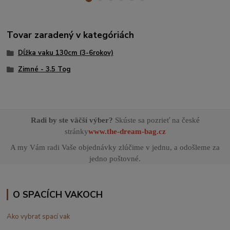
Tovar zaradený v kategóriách
Dĺžka vaku 130cm (3-6rokov)
Zimné - 3.5 Tog
Radi by ste väčší výber?
Skúste sa pozrieť na české
stránky
www.the-dream-bag.cz
A my Vám radi Vaše objednávky zlúčime v jednu, a odošleme za
jedno poštovné.
O SPACÍCH VAKOCH
Ako vybrať spací vak