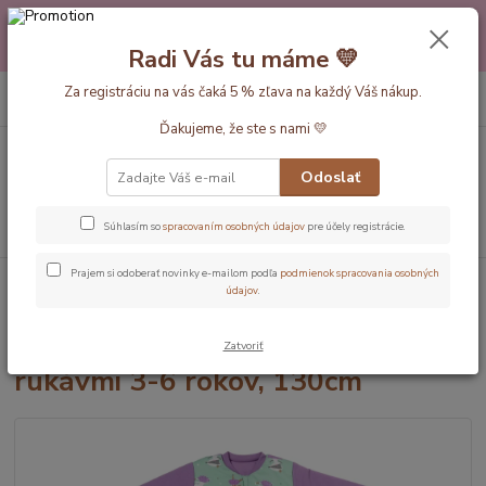
Máte nejakú otázku alebo váhate s výberom? Neváhajte a zavolajte
pokojne aj večer alebo cez víkend. Sme tu pre Vás.💛 Petra a babička
Radi Vás tu máme 💛
Monička
0
ks
Za registráciu na vás čaká 5 % zľava na každý Váš nákup.
EUR
+420 777 610 855
za
0 €
Ďakujeme, že ste s nami 💛
Menu
Odoslať
Hľadať
Súhlasím so
spracovaním osobných údajov
pre účely registrácie.
Prajem si odoberať novinky e-mailom podľa
podmienok spracovania osobných
Úvod
Dĺžka vaku 130cm (3-6rokov)
Balerína ZIMNÝ spací vak s
údajov
.
rukávmi 3-6 rokov, 130cm
Balerína ZIMNÝ spací vak s
Zatvoriť
rukávmi 3-6 rokov, 130cm