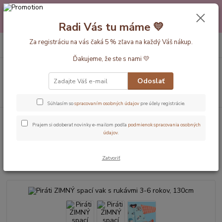
Máte nejakú otázku alebo váhate s výberom? Neváhajte a zavolajte
pokojne aj večer alebo cez víkend. Sme tu pre Vás.💛 Petra a babička
Radi Vás tu máme 💛
Monička
0
ks
Za registráciu na vás čaká 5 % zľava na každý Váš nákup.
EUR
+420 777 610 855
za
0 €
Ďakujeme, že ste s nami 💛
Menu
Odoslať
Hľadať
Súhlasím so
spracovaním osobných údajov
pre účely registrácie.
Úvod
Dĺžka vaku 130cm (3-6rokov)
Piráti ZIMNÝ spací vak s rukávmi
Prajem si odoberať novinky e-mailom podľa
podmienok spracovania osobných
3-6 rokov, 130cm
údajov
.
Piráti ZIMNÝ spací vak s rukávmi
Zatvoriť
3-6 rokov, 130cm