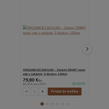
ORGANICKÁ BAVLNA - Zelený ZIMNÝ spací
ORGANICKÁ 
vak s rukávmi, 3-6rokov, 130cm
vak s rukávm
79,80 €
79,80 €
/
ks
/
k
SKLADEM
65,95 €
bez DPH
65,95 €
bez 
Pridať do košíka