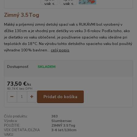
Zimný 3.5Tog
Mäkký a príjemný zimný detský spací vak s RUKÁVMI bol vyrobený v
dĺžke 130 cm a je vhodný pre detičky vo veku 3-6 rokov. Podľa toho, ako
je dieťatko vo vaku oblečené, je používanie spacieho vaku ideálne pri
teplotách do 18 °C. Na výrobu tohto detského spacieho vaku bol použitý
výhradne 100 % bavlnen...
celý popis
Dostupnosť
SKLADEM
73,50 €
/
ks
60,74 €
bez DPH
Pridať do košíka
Číslo produktu:
363
Výrobca:
Slumbersac
POUŽITIE:
ZIMNÝ 3.5Tog
VEK DIEŤAŤA /DĹŽKA
3-6 let/130cm
VAKU: