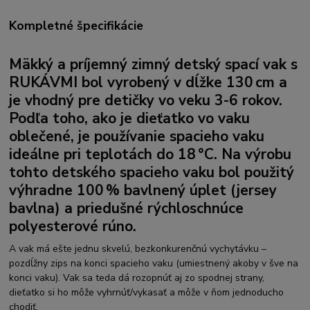
Kompletné špecifikácie
Mäkký a príjemný zimný detský spací vak s
RUKÁVMI
bol vyrobený v dĺžke 130 cm a
je vhodný pre detičky vo veku 3-6 rokov.
Podľa toho, ako je dieťatko vo vaku
oblečené, je používanie spacieho vaku
ideálne pri teplotách do 18 °C. Na výrobu
tohto detského spacieho vaku bol použitý
výhradne 100 %
bavlnený úplet (jersey
bavlna)
a priedušné rýchloschnúce
polyesterové rúno.
A vak má ešte jednu skvelú, bezkonkurenčnú vychytávku –
pozdĺžny zips na konci spacieho vaku (umiestnený akoby v šve na
konci vaku). Vak sa teda dá rozopnúť aj zo spodnej strany,
dieťatko si ho môže vyhrnúť/vykasať a môže v ňom jednoducho
chodiť.