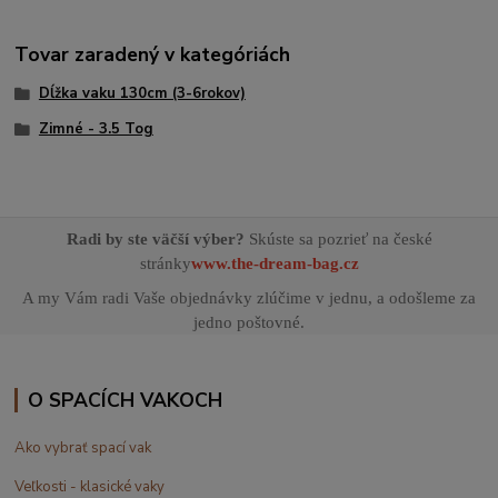
Tovar zaradený v kategóriách
Dĺžka vaku 130cm (3-6rokov)
Zimné - 3.5 Tog
Radi by ste väčší výber?
Skúste sa pozrieť na české
stránky
www.the-dream-bag.cz
A my Vám radi Vaše objednávky zlúčime v jednu, a odošleme za
jedno poštovné.
O SPACÍCH VAKOCH
Ako vybrať spací vak
Veľkosti - klasické vaky