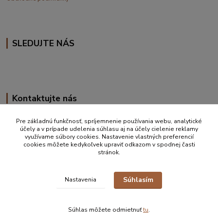
SLEDUJTE NÁS
Kontaktujte nás
+420 777 610 855
Pre základnú funkčnosť, spríjemnenie používania webu, analytické
účely a v prípade udelenia súhlasu aj na účely cielenie reklamy
využívame súbory cookies. Nastavenie vlastných preferencií
info@vakynaspanie.sk
cookies môžete kedykoľvek upraviť odkazom v spodnej časti
stránok.
Súhlasím
Nastavenia
© 2019-2026 Petra Ďurkove | info@vakynaspanie.sk | +420 777 610 855 |
Zastúpenie pre detské spacie vaky Schlummersack/Slumbersac ČR, SK
Súhlas môžete odmietnuť
tu
.
Vytvorené na
Eshop-rychlo.sk