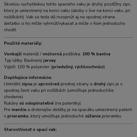
Skvelou vychytávkou tohto spacieho vaku je druhý, pozdĺžny zips,
ktorý je umiestnený na konci vaku (akoby v šve na konci vaku, pri
nožičkách). Vak sa teda dá rozopnúť aj na spodnej strane,
dieťatko si ho môže vyhrnúť/vykasať a môže v ňom jednoducho
chodiť.
Použité materiály:
Vonkajší
materiál /
vnútorná
podšívka:
100 % bavlna
Typ látky: Bavlnený
jersey
Výplň: 100 % polyester (
priedušný, rýchloschnúci
)
Doplňujúce informácie:
Umístění
zipsu
je
uprostred
prednej strany a
druhý
zips je v
spodnej časti vaku pri nožičkách (umožňuje jednoduchšie
chodenie).
Rukávy
sú odopínateľné
(na patentky).
Pre
menšie
a drobnejšie detičky je na spacáku umiestnený patent
v
prieramku
, ktorý umožňuje jednoduché
zúženie
prieramku.
Starostlivosť o spací vak: