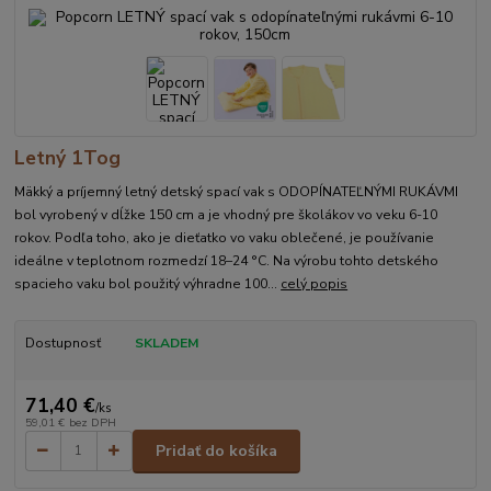
Letný 1Tog
Mäkký a príjemný letný detský spací vak s ODOPÍNATEĽNÝMI RUKÁVMI
bol vyrobený v dĺžke 150 cm a je vhodný pre školákov vo veku 6-10
rokov. Podľa toho, ako je dieťatko vo vaku oblečené, je používanie
ideálne v teplotnom rozmedzí 18–24 °C. Na výrobu tohto detského
spacieho vaku bol použitý výhradne 100...
celý popis
Dostupnosť
SKLADEM
71,40 €
/
ks
59,01 €
bez DPH
Pridať do košíka