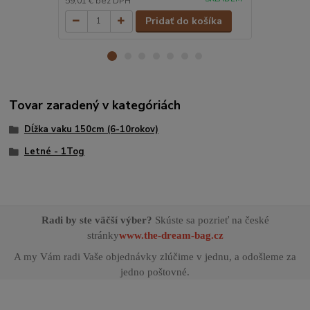
59,01 €
bez DPH
59,01 €
bez 
Pridať do košíka
Tovar zaradený v kategóriách
Dĺžka vaku 150cm (6-10rokov)
Letné - 1Tog
Radi by ste väčší výber?
Skúste sa pozrieť na české
stránky
www.the-dream-bag.cz
A my Vám radi Vaše objednávky zlúčime v jednu, a odošleme za
jedno poštovné.