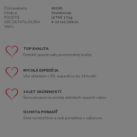
Číslo produktu:
661(R)
Výrobca:
Slumbersac
POUŽITIE:
LETNÝ 1Tog
VEK DIEŤAŤA /DĹŽKA
6-10 let/150cm
VAKU:
TOP KVALITA
Detské spacie vaky prvotriednej kvality
RYCHLÁ EXPEDÍCIA
Vše skladom v ČR, expedícia do 24 hodín
14 LET SKÚSENOSTÍ
Špecializácia na predaj detských spacích vakov
OCHOTA PORADIŤ
Sme na telefóne a radi poradíme s výberom