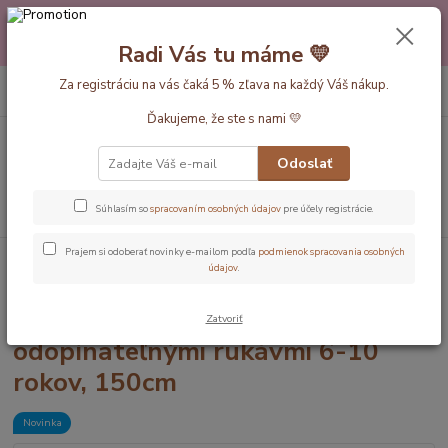
Máte nejakú otázku alebo váhate s výberom? Neváhajte a zavolajte
pokojne aj večer alebo cez víkend. Sme tu pre Vás.💛 Petra a babička
Radi Vás tu máme 💛
Monička
0
ks
Za registráciu na vás čaká 5 % zľava na každý Váš nákup.
EUR
+420 777 610 855
za
0 €
Ďakujeme, že ste s nami 💛
Menu
Odoslať
Hľadať
Súhlasím so
spracovaním osobných údajov
pre účely registrácie.
Prajem si odoberať novinky e-mailom podľa
podmienok spracovania osobných
Úvod
Dĺžka vaku 150cm (6-10rokov)
Popcorn LETNÝ spací vak s
údajov
.
odopínateľnými rukávmi 6-10 rokov, 150cm
Popcorn LETNÝ spací vak s
Zatvoriť
odopínateľnými rukávmi 6-10
rokov, 150cm
Novinka