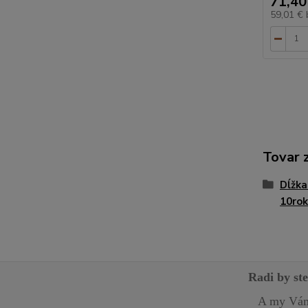
71,40
59,01 €
Tovar 
Dĺžka
10rok
Radi by st
A my Vám 