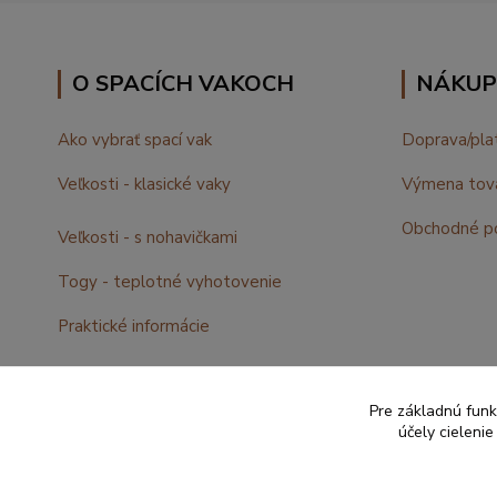
O SPACÍCH VAKOCH
NÁKUP
Ako vybrať spací vak
Doprava/pla
Veľkosti - klasické vaky
Výmena tov
Obchodné p
Veľkosti - s nohavičkami
Togy - teplotné vyhotovenie
Praktické informácie
Fotogalerie, malí uživatelia :)
Pre základnú funk
účely cieleni