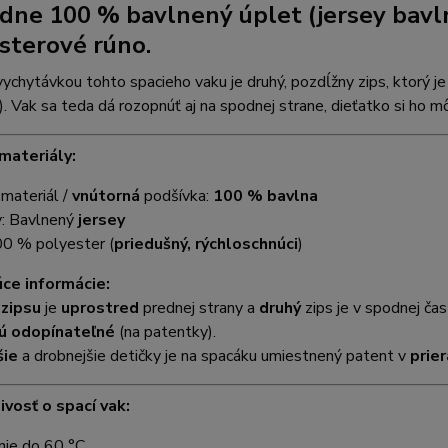
adne 100 %
bavlnený úplet (jersey bavl
sterové rúno.
ychytávkou tohto spacieho vaku je druhý, pozdĺžny zips, ktorý je 
). Vak sa teda dá rozopnúť aj na spodnej strane, dieťatko si ho
materiály:
í
materiál /
vnútorná
podšívka:
100 % bavlna
y: Bavlnený
jersey
00 % polyester (
priedušný, rýchloschnúci
)
ce informácie:
í
zipsu
je
uprostred
prednej strany a
druhý
zips je v spodnej ča
ú odopínateľné
(na patentky).
šie
a drobnejšie detičky je na spacáku umiestnený patent v
prie
ivosť o spací vak:
nie do 60 °C