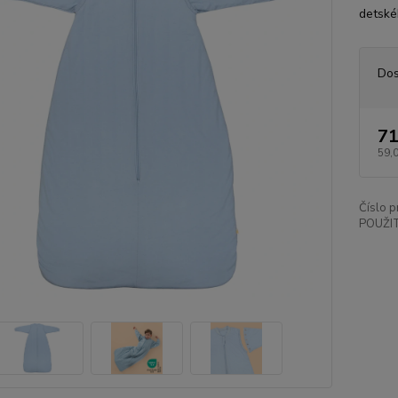
detské
Dos
71
59,
Číslo p
POUŽIT