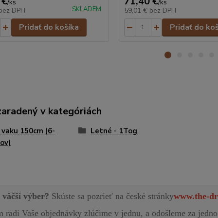
 €
71,40 €
/
ks
/
ks
SKLADEM
bez DPH
59,01 €
bez DPH
Pridať do košíka
Pridať do ko
zaradený v kategóriách
 vaku 150cm (6-
Letné - 1Tog
ov)
e väčší výber?
Skúste sa pozrieť na české stránky
www.the-dr
radi Vaše objednávky zlúčime v jednu, a odošleme za jedno