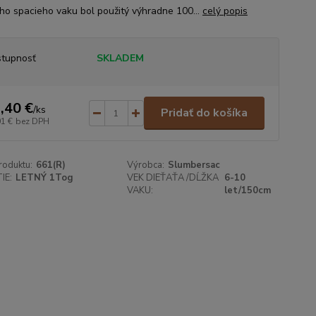
ho spacieho vaku bol použitý výhradne 100...
celý popis
tupnosť
SKLADEM
,40 €
/
ks
Pridať do košíka
01 €
bez DPH
roduktu:
661(R)
Výrobca:
Slumbersac
IE:
LETNÝ 1Tog
VEK DIEŤAŤA /DĹŽKA
6-10
VAKU:
let/150cm