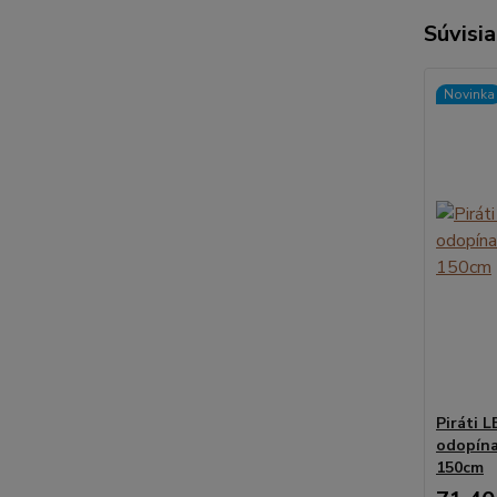
Súvisia
Novinka
Piráti L
odopína
150cm