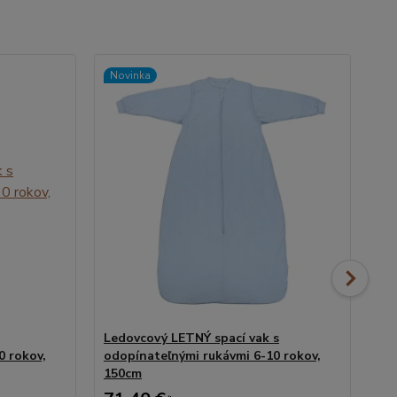
Novinka
No
Ledovcový LETNÝ spací vak s
Ho
0 rokov,
odopínateľnými rukávmi 6-10 rokov,
od
150cm
15