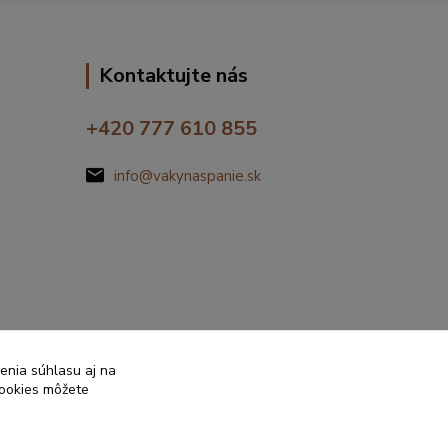
Kontaktujte nás
+420 777 610 855
info@vakynaspanie.sk
enia súhlasu aj na
cookies môžete