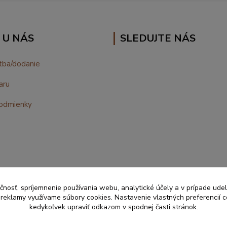
 U NÁS
SLEDUJTE NÁS
tba/dodanie
aru
odmienky
čnosť, spríjemnenie používania webu, analytické účely a v prípade udel
e reklamy využívame súbory cookies. Nastavenie vlastných preferencií 
kedykoľvek upraviť odkazom v spodnej časti stránok.