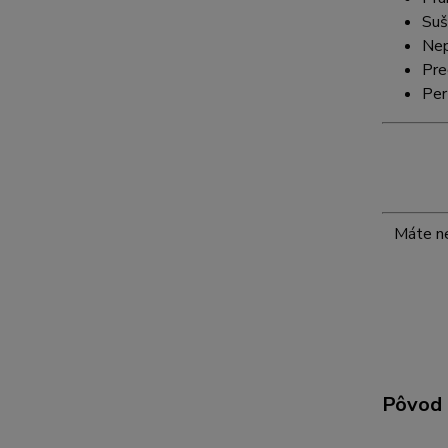
Suš
Nep
Pre
Per
Máte ne
Pôvod 