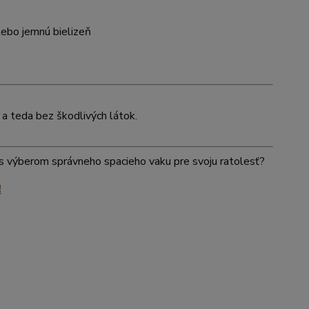
alebo jemnú bielizeň
a teda bez škodlivých látok.
ť s výberom správneho spacieho vaku pre svoju ratolesť?
!