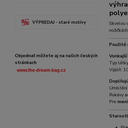
výhr
polye
VÝPREDAJ - staré motívy
Skvelou v
nožičkách
Použité 
Objednať môžete aj na našich českých
Vonkajš
stránkach
Typ látk
Výplň: 1
www.the-dream-bag.cz
Doplňujú
Umístěn
Rukávy
s
Pre
men
Starostl
Pra