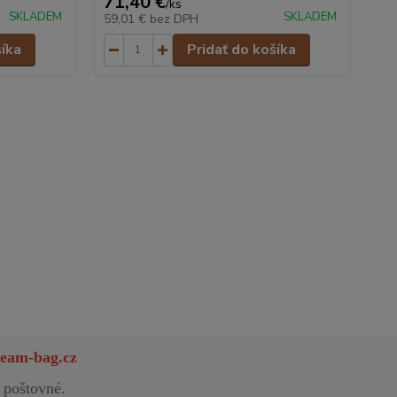
71,40 €
71
/
ks
SKLADEM
SKLADEM
59,01 €
bez DPH
59
šíka
Pridať do košíka
eam-bag.cz
 poštovné.