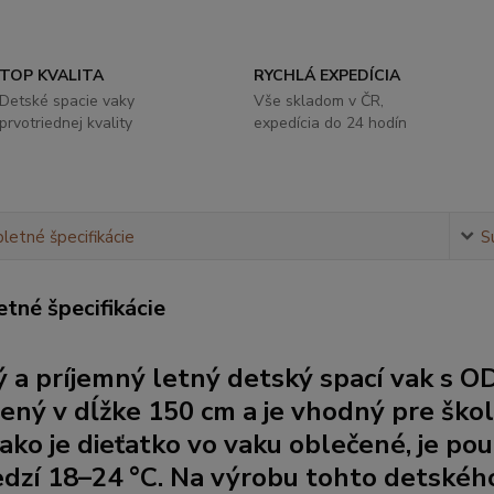
TOP KVALITA
RYCHLÁ EXPEDÍCIA
Detské spacie vaky
Vše skladom v ČR,
prvotriednej kvality
expedícia do 24 hodín
etné špecifikácie
S
tné špecifikácie
 a príjemný letný detský spací vak s
OD
ený v dĺžke 150 cm a je vhodný pre škol
 ako je dieťatko vo vaku oblečené, je po
dzí 18–24 °C. Na výrobu tohto detského