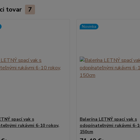
ci tovar
7
Novinka
ETNÝ spací vak s
Balerína LETNÝ spací vak s
teľnými rukávmi 6-10 rokov,
odopínateľnými rukávmi 6-1
150cm