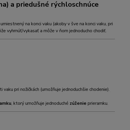
na)
a priedušné rýchloschnúce
umiestnený na konci vaku (akoby v šve na konci vaku, pri
 môže vyhrnúť/vykasať a môže v ňom jednoducho chodiť.
sti vaku pri nožičkách (umožňuje jednoduchšie chodenie).
ramku
, ktorý umožňuje jednoduché
zúženie
prieramku.