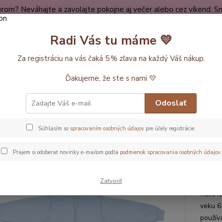
rom? Neváhajte a zavolajte pokojne aj večer alebo cez víkend. Sm
dy
Spokojní zákazníci
O nákupe
Kontakt
O nás
Radi Vás tu máme 💛
Neviet
Za registráciu na vás čaká 5 % zľava na každý Váš nákup.
Hľadať
+420
Ďakujeme, že ste s nami 💛
ĺžka vaku 150cm (6-10rokov)
Ledovcový LETNÝ spací vak s odopínate
Odoslať
vcový LETNÝ spací vak s odopín
Súhlasím so
spracovaním osobných údajov
pre účely registrácie.
v, 150cm
Prajem si odoberať novinky e-mailom podľa
podmienok spracovania osobných údajov
.
Letn
Zatvoriť
Mäkký 
RUKÁVM
veku 6
použív