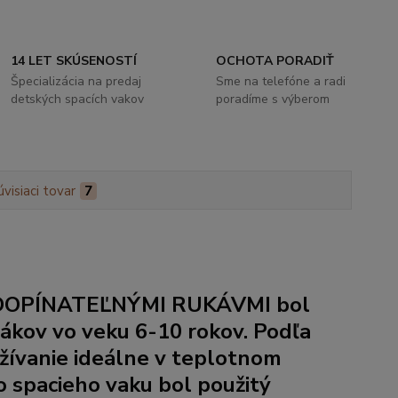
14 LET SKÚSENOSTÍ
OCHOTA PORADIŤ
Špecializácia na predaj
Sme na telefóne a radi
detských spacích vakov
poradíme s výberom
úvisiaci tovar
7
OPÍNATEĽNÝMI RUKÁVMI
bol
ákov vo veku 6-10 rokov. Podľa
užívanie ideálne v teplotnom
 spacieho vaku bol použitý