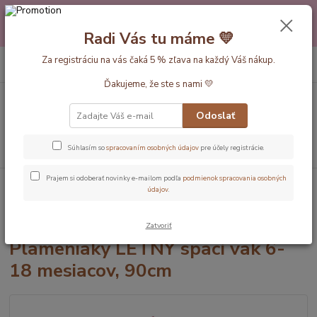
Máte nejakú otázku alebo váhate s výberom? Neváhajte a zavolajte
pokojne aj večer alebo cez víkend. Sme tu pre Vás.💛 Petra a babička
Radi Vás tu máme 💛
Monička
0
ks
Za registráciu na vás čaká 5 % zľava na každý Váš nákup.
EUR
+420 777 610 855
za
0 €
Ďakujeme, že ste s nami 💛
Menu
Odoslať
Hľadať
Súhlasím so
spracovaním osobných údajov
pre účely registrácie.
Prajem si odoberať novinky e-mailom podľa
podmienok spracovania osobných
Úvod
Dĺžka vaku 90cm(6-18mesiacov)
Letné - 1 Tog
ORGANICKÁ
údajov
.
BAVLNA - Plameniaky LETNÝ spací vak 6-18 mesiacov, 90cm
ORGANICKÁ BAVLNA -
Zatvoriť
Plameniaky LETNÝ spací vak 6-
18 mesiacov, 90cm