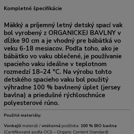
Kompletné špecifikácie
Mäkký a príjemný letný detský spací vak
bol vyrobený z
ORGANICKEJ BAVLNY
v
dĺžke 90 cm a je vhodný pre bábätká vo
veku 6-18 mesiacov. Podľa toho, ako je
bábätko vo vaku oblečené, je používanie
spacieho vaku ideálne v teplotnom
rozmedzí 18–24 °C. Na výrobu tohto
detského spacieho vaku bol použitý
výhradne 100 % bavlnený úplet (jersey
bavlna) a priedušné rýchloschnúce
polyesterové rúno.
Použité materiály:
Vonkajší
materiál /
vnútorná
podšívka:
100 % BIO bavlna
(Certifikované podľa OCS – Organic Content Standard)