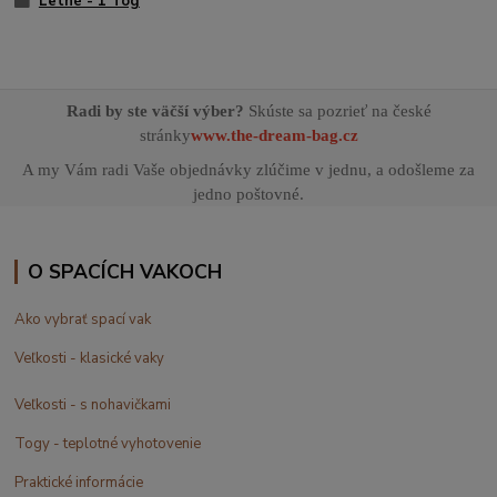
Letné - 1 Tog
Radi by ste väčší výber?
Skúste sa pozrieť na české
stránky
www.the-dream-bag.cz
A my Vám radi Vaše objednávky zlúčime v jednu, a odošleme za
jedno poštovné.
O SPACÍCH VAKOCH
Ako vybrať spací vak
Veľkosti - klasické vaky
Veľkosti - s nohavičkami
Togy - teplotné vyhotovenie
Praktické informácie