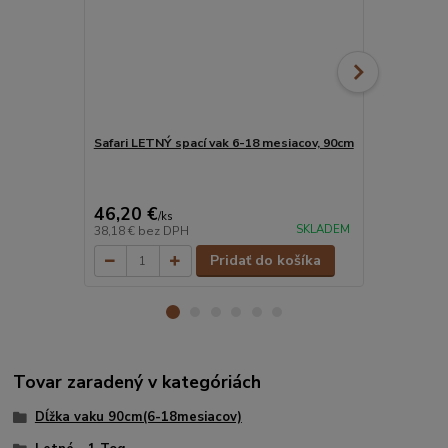
Safari LETNÝ spací vak 6-18 mesiacov, 90cm
Jednorožec 
90cm
46,20 €
Ušetríte 17,2
46,20 €
29 €
/
ks
/
ks
SKLADEM
38,18 €
bez DPH
23,97 €
bez 
Pridať do košíka
Tovar zaradený v kategóriách
Dĺžka vaku 90cm(6-18mesiacov)