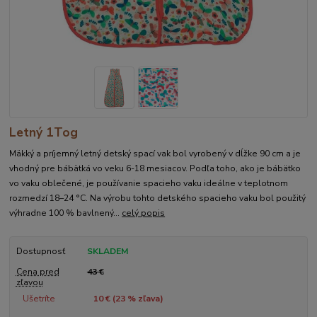
Letný 1Tog
Mäkký a príjemný letný detský spací vak bol vyrobený v dĺžke 90 cm a je
vhodný pre bábätká vo veku 6-18 mesiacov. Podľa toho, ako je bábätko
vo vaku oblečené, je používanie spacieho vaku ideálne v teplotnom
rozmedzí 18–24 °C. Na výrobu tohto detského spacieho vaku bol použitý
výhradne 100 % bavlnený...
celý popis
Dostupnosť
SKLADEM
Cena pred
43 €
zľavou
Ušetríte
10 € (
23
% zľava)