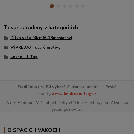
Tovar zaradený v kategóriách
Dĺžka vaku 90cm(6-18mesiacov)
VÝPREDAJ - staré motívy
Letné - 1 Tog
Radi by ste väčší výber?
Skúste sa pozrieť na české
stránky
www.the-dream-bag.cz
A my Vám radi Vaše objednávky zlúčime v jednu, a odošleme za
jedno poštovné.
O SPACÍCH VAKOCH