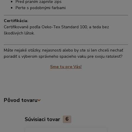
Pred praním zapnite zips
Perte s podobnými farbami
Certifikácia:
Certifikované podľa Oeko-Tex Standard 100, a teda bez
škodlivých látok.
Máte nejaké otázky, nejasnosti alebo by ste si len chceli nechať
poradiť s výberom správneho spacieho vaku pre svoju ratolesť?
Sme tu pre Vás!
Pôvod tovaru
Súvisiaci tovar
6