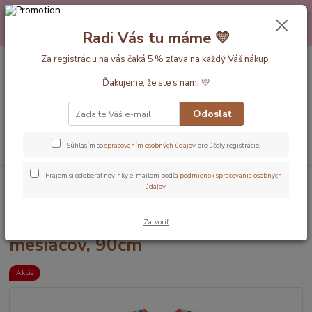
Máte nejakú otázku alebo váhate s výberom? Neváhajte a zavolajte
pokojne aj večer alebo cez víkend. Sme tu pre Vás.💛 Petra a babička
Radi Vás tu máme 💛
Monička
0
ks
Za registráciu na vás čaká 5 % zľava na každý Váš nákup.
EUR
+420 777 610 855
za
0 €
Ďakujeme, že ste s nami 💛
Menu
Odoslať
Hľadať
Súhlasím so
spracovaním osobných údajov
pre účely registrácie.
Prajem si odoberať novinky e-mailom podľa
podmienok spracovania osobných
Úvod
Dĺžka vaku 90cm(6-18mesiacov)
Letné - 1 Tog
Zahrada LETNÝ
údajov
.
spací vak 6-18 mesiacov, 90cm
Zahrada LETNÝ spací vak 6-18
Zatvoriť
mesiacov, 90cm
Akcia