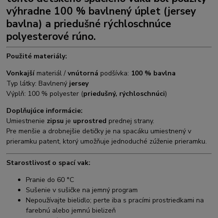
výhradne 100 % bavlnený úplet (jersey
bavlna) a priedušné rýchloschnúce
polyesterové rúno.
Použité materiály:
Vonkajší
materiál /
vnútorná
podšívka:
100 % bavlna
Typ látky: Bavlnený
jersey
Výplň: 100 % polyester (
priedušný, rýchloschnúci
)
Doplňujúce informácie:
Umiestnenie
zipsu
je
uprostred
prednej strany.
Pre menšie a drobnejšie detičky je na spacáku umiestnený v
prieramku patent, ktorý umožňuje jednoduché zúženie prieramku.
Starostlivosť o spací vak:
Pranie do 60 °C
Sušenie v sušičke na jemný program
Nepoužívajte bielidlo; perte iba s pracími prostriedkami na
farebnú alebo jemnú bielizeň