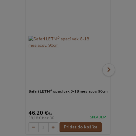
Akcia
Safari LETNÝ spací vak 6-18 mesiacov, 90cm
Jednorožec 
90cm
46,20 €
Ušetríte 17,2
46,20 €
29 €
/
ks
/
ks
SKLADEM
38,18 €
bez DPH
23,97 €
bez 
Pridať do košíka