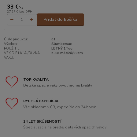
33 €
/
ks
27,27 €
bez DPH
Pridať do košíka
Číslo produktu:
61
Výrobca:
Slumbersac
POUŽITIE:
LETNÝ 1Tog
VEK DIEŤAŤA /DĹŽKA
6-18 měsíců/90cm
VAKU:
TOP KVALITA
Detské spacie vaky prvotriednej kvality
RYCHLÁ EXPEDÍCIA
Vše skladom v ČR, expedícia do 24 hodín
14 LET SKÚSENOSTÍ
Špecializácia na predaj detských spacích vakov