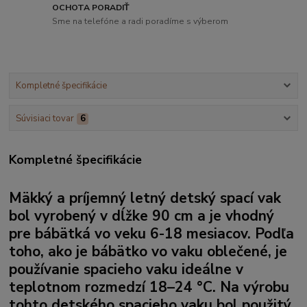
OCHOTA PORADIŤ
Sme na telefóne a radi poradíme s výberom
Kompletné špecifikácie
Súvisiaci tovar
6
Kompletné špecifikácie
Mäkký a príjemný letný detský spací vak
bol vyrobený v dĺžke 90 cm a je vhodný
pre bábätká vo veku 6-18 mesiacov. Podľa
toho, ako je bábätko vo vaku oblečené, je
používanie spacieho vaku ideálne v
teplotnom rozmedzí 18–24 °C. Na výrobu
tohto detského spacieho vaku bol použitý