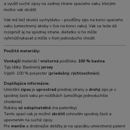
a využiť suché zipsy na zadnej strane spacieho vaku, ktorými
možno vak skrátiť.
Vak má tiež skvelú vychytávku – pozdĺžny zips na konci spacieho
vaku (umiestnený akoby v šve na konci vaku). Vak sa teda dá
rozopnúť aj na spodnej strane, dieťatko si ho môže
vyhrnúť/vykasať a môže v ňom jednoducho chodiť.
Použité materiály:
Vonkajší
materiál /
vnútorná
podšívka:
100 % bavlna
Typ látky: Bavlnený
jersey
Výplň: 100 % polyester (
priedušný, rýchloschnúci
)
Doplňujúce informácie:
Umístění
zipsu
je
uprostred
prednej strany a
druhý
zips je v
spodnej časti vaku pri nožičkách (umožňuje jednoduchšie
chodenie).
Rukávy
sú odopínateľné
(na patentky).
Tento spací vak je možné
skrátiť
zohnutím spodnej časti a
upevnením na suché zipsy.
Pre
menšie
a drobnejšie detičky je na spacáku umiestnený patent