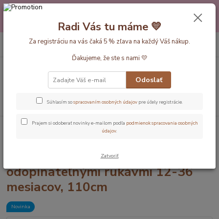
Máte nejakú otázku alebo váhate s výberom? Neváhajte a zavolajte
pokojne aj večer alebo cez víkend. Sme tu pre Vás.💛 Petra a babička
Radi Vás tu máme 💛
Monička
0
ks
Za registráciu na vás čaká 5 % zľava na každý Váš nákup.
EUR
+420 777 610 855
za
0 €
Ďakujeme, že ste s nami 💛
Menu
Odoslať
Hľadať
Súhlasím so
spracovaním osobných údajov
pre účely registrácie.
Prajem si odoberať novinky e-mailom podľa
podmienok spracovania osobných
Úvod
Dĺžka vaku 110cm (12-36mesiac)
Piráti LETNÝ spací vak s
údajov
.
odopínateľnými rukávmi 12-36 mesiacov, 110cm
Piráti LETNÝ spací vak s
Zatvoriť
odopínateľnými rukávmi 12-36
mesiacov, 110cm
Novinka