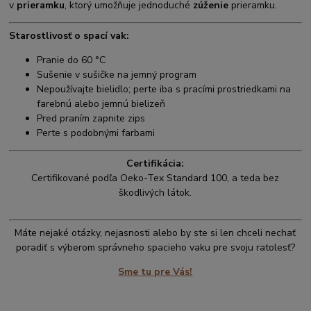
v
prieramku
, ktorý umožňuje jednoduché
zúženie
prieramku.
Starostlivosť o spací vak:
Pranie do 60 °C
Sušenie v sušičke na jemný program
Nepoužívajte bielidlo; perte iba s pracími prostriedkami na
farebnú alebo jemnú bielizeň
Pred praním zapnite zips
Perte s podobnými farbami
Certifikácia:
Certifikované podľa Oeko-Tex Standard 100, a teda bez
škodlivých látok.
Máte nejaké otázky, nejasnosti alebo by ste si len chceli nechať
poradiť s výberom správneho spacieho vaku pre svoju ratolesť?
Sme tu pre Vás!