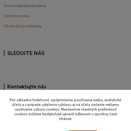
Doprava/platba/dodanie
Výmena tovaru
Obchodné podmienky
SLEDUJTE NÁS
Kontaktujte nás
+420 777 610 855
Pre základnú funkčnosť, spríjemnenie používania webu, analytické
účely a v prípade udelenia súhlasu aj na účely cielenie reklamy
využívame súbory cookies. Nastavenie vlastných preferencií
info@vakynaspanie.sk
cookies môžete kedykoľvek upraviť odkazom v spodnej časti
stránok.