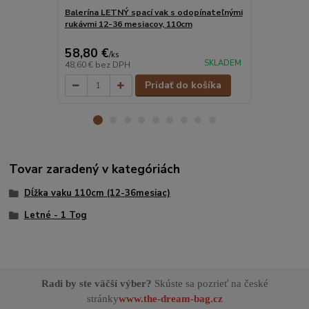
Balerína LETNÝ spací vak s odopínateľnými
Piráti LETN
rukávmi 12-36 mesiacov, 110cm
rukávmi 12-
58,80 €
58,80 €
/
ks
/
k
SKLADEM
48,60 €
bez DPH
48,60 €
bez 
Pridať do košíka
Tovar zaradený v kategóriách
Dĺžka vaku 110cm (12-36mesiac)
Letné - 1 Tog
Radi by ste väčší výber?
Skúste sa pozrieť na české
stránky
www.the-dream-bag.cz