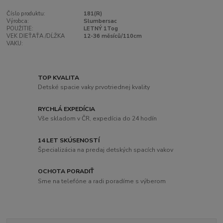
Číslo produktu:
181(R)
Výrobca:
Slumbersac
POUŽITIE:
LETNÝ 1Tog
VEK DIEŤAŤA /DĹŽKA
12-36 měsíců/110cm
VAKU:
TOP KVALITA
Detské spacie vaky prvotriednej kvality
RYCHLÁ EXPEDÍCIA
Vše skladom v ČR, expedícia do 24 hodín
14 LET SKÚSENOSTÍ
Špecializácia na predaj detských spacích vakov
OCHOTA PORADIŤ
Sme na telefóne a radi poradíme s výberom