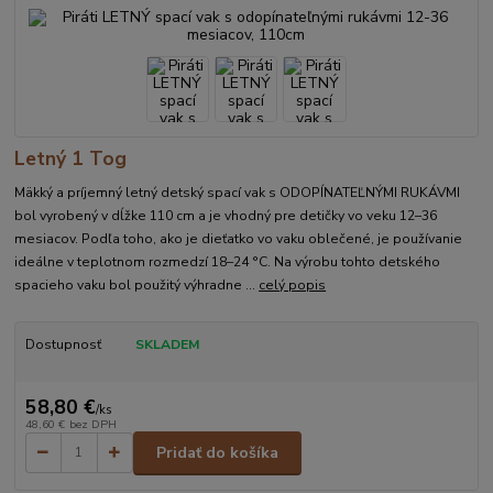
Letný 1 Tog
Mäkký a príjemný letný detský spací vak s ODOPÍNATEĽNÝMI RUKÁVMI
bol vyrobený v dĺžke 110 cm a je vhodný pre detičky vo veku 12–36
mesiacov. Podľa toho, ako je dieťatko vo vaku oblečené, je používanie
ideálne v teplotnom rozmedzí 18–24 °C. Na výrobu tohto detského
spacieho vaku bol použitý výhradne ...
celý popis
Dostupnosť
SKLADEM
58,80 €
/
ks
48,60 €
bez DPH
Pridať do košíka