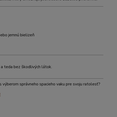
alebo jemnú bielizeň
a teda bez škodlivých látok.
ť s výberom správneho spacieho vaku pre svoju ratolesť?
!