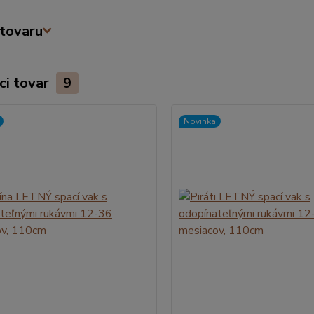
tovaru
ci tovar
9
Novinka