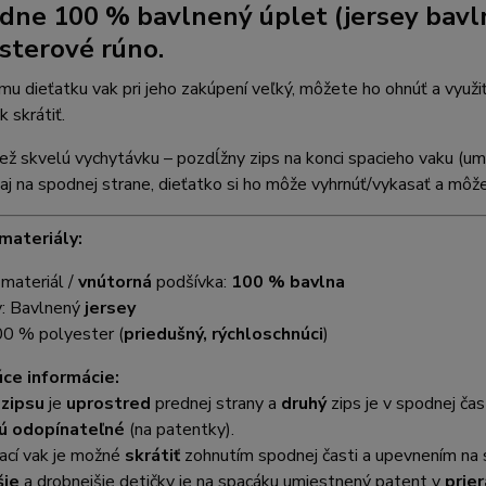
adne 100 %
bavlnený úplet (jersey bavl
sterové rúno.
mu dieťatku vak pri jeho zakúpení veľký, môžete ho ohnúť a využi
 skrátiť.
ež skvelú vychytávku – pozdĺžny zips na konci spacieho vaku (um
aj na spodnej strane, dieťatko si ho môže vyhrnúť/vykasať a môž
materiály:
í
materiál /
vnútorná
podšívka:
100 % bavlna
y: Bavlnený
jersey
00 % polyester (
priedušný, rýchloschnúci
)
ce informácie:
í
zipsu
je
uprostred
prednej strany a
druhý
zips je v spodnej ča
ú odopínateľné
(na patentky).
ací vak je možné
skrátiť
zohnutím spodnej časti a upevnením na 
šie
a drobnejšie detičky je na spacáku umiestnený patent v
prie