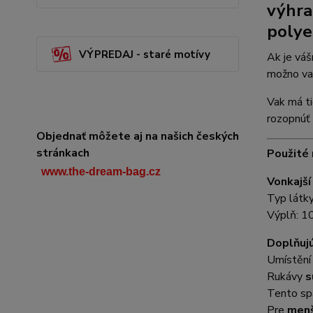
výhr
polye
VÝPREDAJ - staré motívy
Ak je váš
možno vak
Vak má ti
rozopnúť 
Objednať môžete aj na našich českých
stránkach
Použité 
www.the-dream-bag.cz
Vonkajš
Typ látk
Výplň: 1
Doplňujú
Umístěn
Rukávy
s
Tento sp
Pre
men