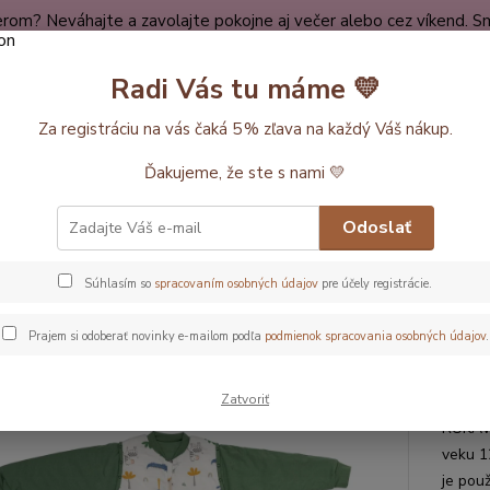
rom? Neváhajte a zavolajte pokojne aj večer alebo cez víkend. Sm
dy
Spokojní zákazníci
O nákupe
Kontakt
O nás
Radi Vás tu máme 💛
Neviet
Za registráciu na vás čaká 5 % zľava na každý Váš nákup.
Hľadať
+420
Ďakujeme, že ste s nami 💛
ĺžka vaku 110cm (12-36mesiac)
Džungle LETNÝ spací vak s odopínate
Odoslať
gle LETNÝ spací vak s odopína
Súhlasím so
spracovaním osobných údajov
pre účely registrácie.
acov, 110cm
Prajem si odoberať novinky e-mailom podľa
podmienok spracovania osobných údajov
.
Letn
Zatvoriť
Mäkký 
RUKÁVM
veku 1
je pou