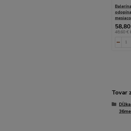
Balerín
odopína
mesiaco
58,80
48,60 €
Tovar 
Dĺžka
36me