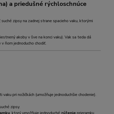
na)
a priedušné rýchloschnúce
ť suché zipsy na zadnej strane spacieho vaku, ktorými
iestnený akoby v šve na konci vaku). Vak sa teda dá
e v ňom jednoducho chodiť.
sti vaku pri nožičkách (umožňuje jednoduchšie chodenie).
suché zipsy.
ramku
, ktorý umožňuje jednoduché
zúženie
prieramku.