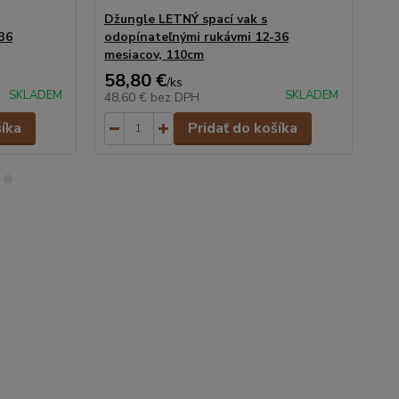
Džungle LETNÝ spací vak s
Ve
36
odopínateľnými rukávmi 12-36
od
mesiacov, 110cm
me
58,80 €
58
/
ks
SKLADEM
SKLADEM
48,60 €
bez DPH
48
šíka
Pridať do košíka