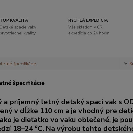
TOP KVALITA
RYCHLÁ EXPEDÍCIA
Detské spacie vaky
Vše skladom v ČR,
prvotriednej kvality
expedícia do 24 hodín
etné špecifikácie
S
tné špecifikácie
 a príjemný letný detský spací vak s
OD
ený v dĺžke 110 cm a je vhodný pre deti
 ako je dieťatko vo vaku oblečené, je po
dzí 18–24 °C. Na výrobu tohto detského