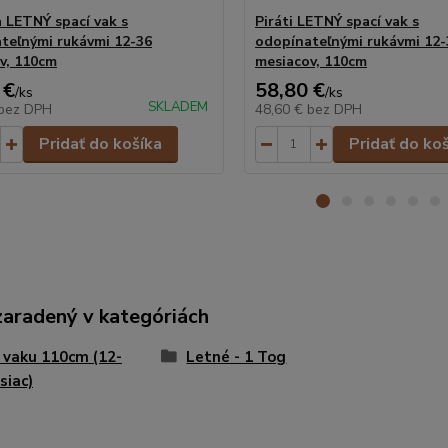
a LETNÝ spací vak s
Piráti LETNÝ spací vak s
teľnými rukávmi 12-36
odopínateľnými rukávmi 12-
v, 110cm
mesiacov, 110cm
 €
58,80 €
/
ks
/
ks
SKLADEM
bez DPH
48,60 €
bez DPH
Pridať do košíka
Pridať do ko
zaradený v kategóriách
 vaku 110cm (12-
Letné - 1 Tog
siac)