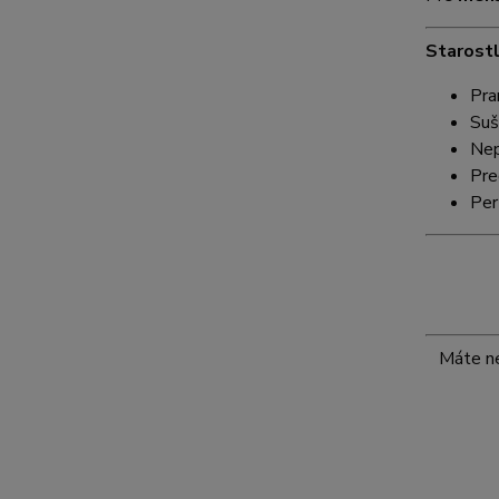
Starostl
Pra
Suš
Nep
Pre
Per
Máte ne