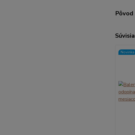
Pôvod 
Súvisia
Novinka