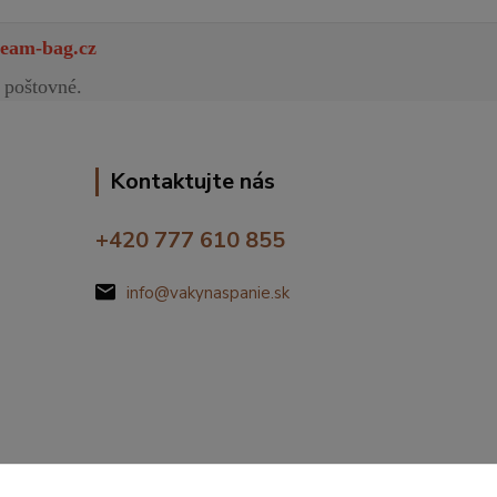
eam-bag.cz
 poštovné.
Kontaktujte nás
+420 777 610 855
info@vakynaspanie.sk