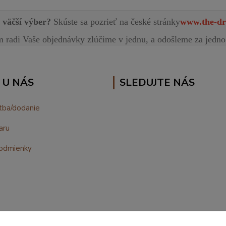
e väčší výber?
Skúste sa pozrieť na české stránky
www.the-dr
radi Vaše objednávky zlúčime v jednu, a odošleme za jedno
 U NÁS
SLEDUJTE NÁS
tba/dodanie
aru
odmienky