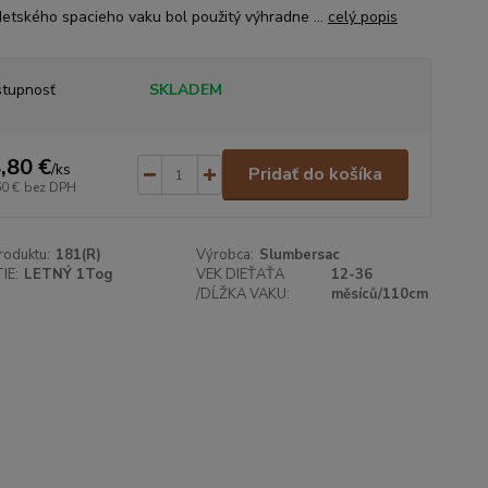
detského spacieho vaku bol použitý výhradne ...
celý popis
tupnosť
SKLADEM
,80 €
/
ks
Pridať do košíka
60 €
bez DPH
roduktu:
181(R)
Výrobca:
Slumbersac
IE:
LETNÝ 1Tog
VEK DIEŤAŤA
12-36
/DĹŽKA VAKU:
měsíců/110cm