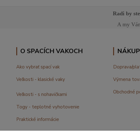
Radi by st
A my Vám 
O SPACÍCH VAKOCH
NÁKUP
Ako vybrať spací vak
Doprava/pla
Veľkosti - klasické vaky
Výmena tov
Obchodné p
Veľkosti - s nohavičkami
Togy - teplotné vyhotovenie
Praktické informácie
Fotogalerie, malí uživatelia :)