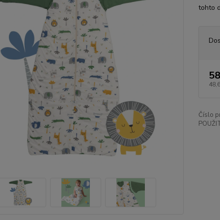
tohto 
Dos
58
48,
Číslo p
POUŽIT