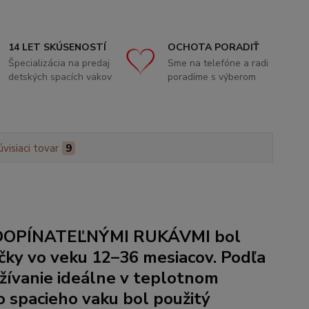
14 LET SKÚSENOSTÍ
OCHOTA PORADIŤ
Špecializácia na predaj
Sme na telefóne a radi
detských spacích vakov
poradíme s výberom
úvisiaci tovar
9
OPÍNATEĽNÝMI RUKÁVMI
bol
čky vo veku 12–36 mesiacov. Podľa
užívanie ideálne v teplotnom
 spacieho vaku bol použitý