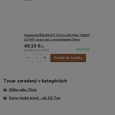
Panda MUŠELÍNOVÝ 0.5Tog EXTRA TENKÝ
LETNÝ spací vak s nohavičkami 70cm
49,10 €
/
ks
SKLADEM
40,58 €
bez DPH
Pridať do košíka
Tovar zaradený v kategóriách
Dĺžka vaku 70cm
Extra tenké letné - do 0.5 Tog