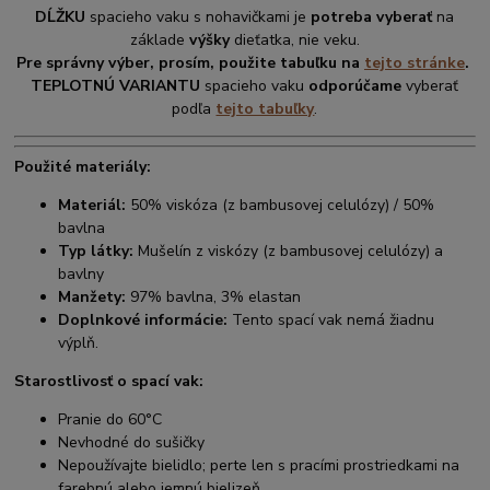
DĹŽKU
spacieho vaku s nohavičkami je
potreba vyberať
na
základe
výšky
dieťatka, nie veku.
Pre správny výber, prosím, použite tabuľku na
tejto stránke
.
TEPLOTNÚ VARIANTU
spacieho vaku
odporúčame
vyberať
podľa
tejto tabuľky
.
Použité materiály:
Materiál:
50% viskóza (z bambusovej celulózy) / 50%
bavlna
Typ látky:
Mušelín z viskózy (z bambusovej celulózy) a
bavlny
Manžety:
97% bavlna, 3% elastan
Doplnkové informácie:
Tento spací vak nemá žiadnu
výplň.
Starostlivosť o spací vak:
Pranie do 60°C
Nevhodné do sušičky
Nepoužívajte bielidlo; perte len s pracími prostriedkami na
farebnú alebo jemnú bielizeň