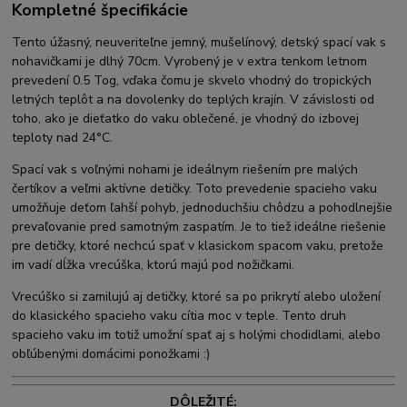
Kompletné špecifikácie
Tento úžasný, neuveriteľne jemný, mušelínový, detský spací vak s
nohavičkami je dlhý 70cm. Vyrobený je v extra tenkom letnom
prevedení 0.5 Tog, vďaka čomu je skvelo vhodný do tropických
letných teplôt a na dovolenky do teplých krajín. V závislosti od
toho, ako je dieťatko do vaku oblečené, je vhodný do izbovej
teploty nad 24°C.
Spací vak s voľnými nohami je ideálnym riešením pre malých
čertíkov a veľmi aktívne detičky. Toto prevedenie spacieho vaku
umožňuje deťom ľahší pohyb, jednoduchšiu chôdzu a pohodlnejšie
prevaľovanie pred samotným zaspatím. Je to tiež ideálne riešenie
pre detičky, ktoré nechcú spať v klasickom spacom vaku, pretože
im vadí dĺžka vrecúška, ktorú majú pod nožičkami.
Vrecúško si zamilujú aj detičky, ktoré sa po prikrytí alebo uložení
do klasického spacieho vaku cítia moc v teple. Tento druh
spacieho vaku im totiž umožní spať aj s holými chodidlami, alebo
obľúbenými domácimi ponožkami :)
DÔLEŽITÉ: