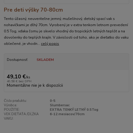
Pre deti výšky 70-80cm
Tento úžasný, neuveriteľne jemný, mušelínový, detský spací vak s
nohavičkami je dlhý 70cm. Vyrobený je v extra tenkom letnom prevedení
0.5 Tog, vďaka čomu je skvelo vhodný do tropických letných teplôt a na
dovolenky do teplých krajín. V závislosti od toho, ako je dieťatko do vaku
oblečené, je vhodn...
celý popis
Dostupnosť
SKLADEM
49,10 €
/
ks
40,58 €
bez DPH
Momentálne nie je k dispozícii
Číslo produktu:
0-5
Výrobca:
Slumbersac
POUŽITIE:
EXTRA TENKÝ LETNÝ 0.5Tog
VEK DIEŤAŤA /DĹŽKA
6-12 mesiacov/70cm
VAKU: