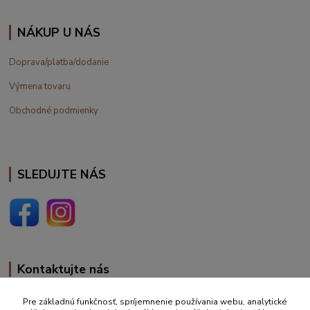
NÁKUP U NÁS
Doprava/platba/dodanie
Výmena tovaru
Obchodné podmienky
SLEDUJTE NÁS
Kontaktujte nás
+420 777 610 855
Pre základnú funkčnosť, spríjemnenie používania webu, analytické