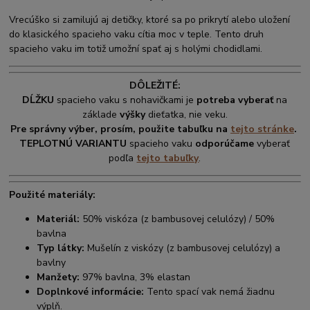
Vrecúško si zamilujú aj detičky, ktoré sa po prikrytí alebo uložení
do klasického spacieho vaku cítia moc v teple. Tento druh
spacieho vaku im totiž umožní spať aj s holými chodidlami.
DÔLEŽITÉ:
DĹŽKU
spacieho vaku s nohavičkami je
potreba vyberať
na
základe
výšky
dieťatka, nie veku.
Pre správny výber, prosím, použite tabuľku na
tejto stránke
.
TEPLOTNÚ VARIANTU
spacieho vaku
odporúčame
vyberať
podľa
tejto tabuľky
.
Použité materiály:
Materiál:
50% viskóza (z bambusovej celulózy) / 50%
bavlna
Typ látky:
Mušelín z viskózy (z bambusovej celulózy) a
bavlny
Manžety:
97% bavlna, 3% elastan
Doplnkové informácie:
Tento spací vak nemá žiadnu
výplň.