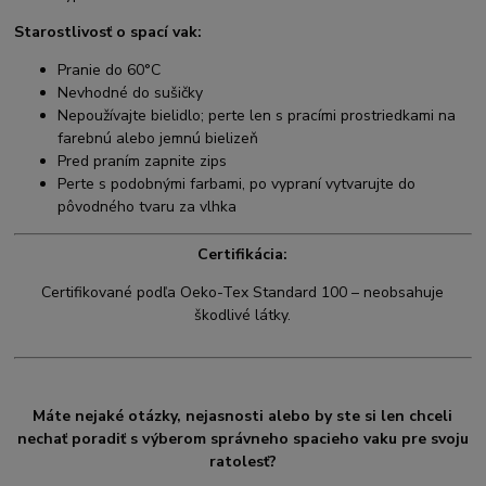
Starostlivosť o spací vak:
Pranie do 60°C
Nevhodné do sušičky
Nepoužívajte bielidlo; perte len s pracími prostriedkami na
farebnú alebo jemnú bielizeň
Pred praním zapnite zips
Perte s podobnými farbami, po vypraní vytvarujte do
pôvodného tvaru za vlhka
Certifikácia:
Certifikované podľa Oeko-Tex Standard 100 – neobsahuje
škodlivé látky.
Máte nejaké otázky, nejasnosti alebo by ste si len chceli
nechať poradiť s výberom správneho spacieho vaku pre svoju
ratolesť?