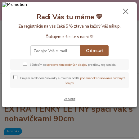
Máte nejakú otázku alebo váhate s výberom? Neváhajte a zavolajte
pokojne aj večer alebo cez víkend. Sme tu pre Vás.💛 Petra a babička
Radi Vás tu máme 💛
Monička
0
ks
Za registráciu na vás čaká 5 % zľava na každý Váš nákup.
EUR
+420 777 610 855
za
0 €
Ďakujeme, že ste s nami 💛
Menu
Odoslať
Hľadať
Súhlasím so
spracovaním osobných údajov
pre účely registrácie.
Prajem si odoberať novinky e-mailom podľa
podmienok spracovania osobných
Úvod
Dĺžka vaku 90cm
Panda MUŠELÍNOVÝ 0.5Tog EXTRA TENKÝ
údajov
.
LETNÝ spací vak s nohavičkami 90cm
Panda MUŠELÍNOVÝ 0.5Tog
Zatvoriť
EXTRA TENKÝ LETNÝ spací vak s
nohavičkami 90cm
Novinka