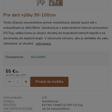
Pre deti výšky 90-100cm
Tento úžasný, neuveriteľne jemný, mušelínový, detský spací vak s
nohavičkami je dlhý 90cm. Vyrobený je v extra tenkom letnom prevedení
0.5 Tog, vďaka čomu je skvelo vhodný do tropických letných teplôt a na
dovolenky do teplých krajín. V závislosti od toho, ako je dieťatko do vaku
oblečené, je vhodný...
celý popis
Dostupnosť
SKLADEM
55 €
/
ks
45,45 €
bez DPH
Pridať do košíka
Číslo produktu:
2-5
Výrobca:
Slumbersac
POUŽITIE:
EXTRA TENKÝ LETNÝ 0.5Tog
VEK DIEŤAŤA /DĹŽKA
18-24 měsíců/90cm