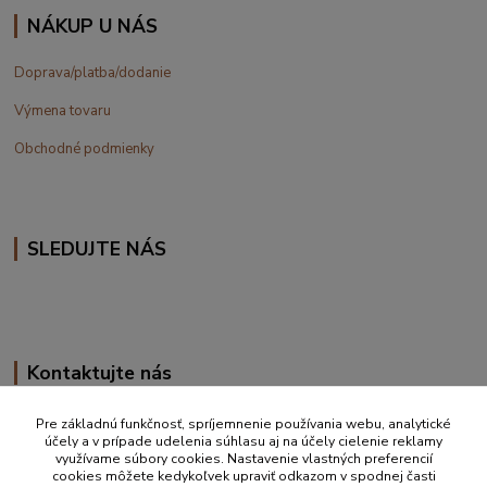
NÁKUP U NÁS
Doprava/platba/dodanie
Výmena tovaru
Obchodné podmienky
SLEDUJTE NÁS
Kontaktujte nás
+420 777 610 855
Pre základnú funkčnosť, spríjemnenie používania webu, analytické
účely a v prípade udelenia súhlasu aj na účely cielenie reklamy
využívame súbory cookies. Nastavenie vlastných preferencií
info@vakynaspanie.sk
cookies môžete kedykoľvek upraviť odkazom v spodnej časti