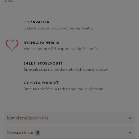
VAKU:
TOP KVALITA
Detské spacie vaky prvotriednej kvality
RYCHLÁ EXPEDÍCIA
Vše skladom v ČR, expedícia do 24 hodín
14 LET SKÚSENOSTÍ
Špecializácia na predaj detských spacích vakov
OCHOTA PORADIŤ
Sme na telefóne a radi poradíme s výberom
Kompletné špecifikácie
Súvisiaci tovar
6