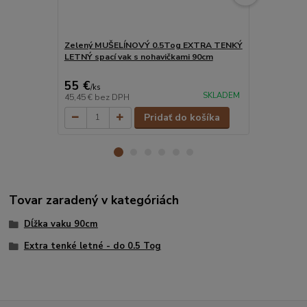
Zelený MUŠELÍNOVÝ 0.5Tog EXTRA TENKÝ
Džungle MU
LETNÝ spací vak s nohavičkami 90cm
TENKÝ LETNÝ
90cm
55 €
55 €
/
ks
/
ks
SKLADEM
45,45 €
bez DPH
45,45 €
bez 
Pridať do košíka
Tovar zaradený v kategóriách
Dĺžka vaku 90cm
Extra tenké letné - do 0.5 Tog