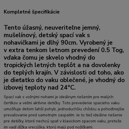
Kompletné špecifikácie
Tento úžasný, neuveriteľne jemný,
mušelínový, detský spací vak s
nohavičkami je dlhý 90cm. Vyrobený je
v extra tenkom letnom prevedení 0.5 Tog,
vďaka čomu je skvelo vhodný do
tropických letných teplôt a na dovolenky
do teplých krajín. V závislosti od toho, ako
je dieťatko do vaku oblečené, je vhodný do
izbovej teploty nad 24°C.
Spací vak s voľnými nohami je ideálnym riešením pre malých
čertíkov a veľmi aktívne detičky. Toto prevedenie spacieho vaku
umožňuje deťom ľahší pohyb, jednoduchšiu chôdzu a pohodlnejšie
prevaľovanie pred samotným zaspatím. Je to tiež ideálne riešenie
pre detičky, ktoré nechcú spať v klasickom spacom vaku, pretože
im vadí dĺžka vrecúška, ktorú majú pod nožičkami.