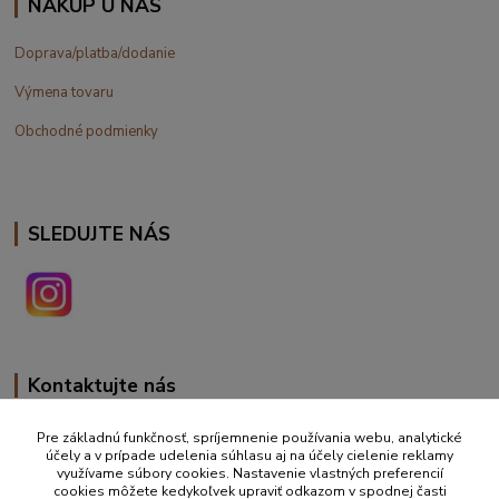
NÁKUP U NÁS
Doprava/platba/dodanie
Výmena tovaru
Obchodné podmienky
SLEDUJTE NÁS
Kontaktujte nás
+420 777 610 855
Pre základnú funkčnosť, spríjemnenie používania webu, analytické
účely a v prípade udelenia súhlasu aj na účely cielenie reklamy
využívame súbory cookies. Nastavenie vlastných preferencií
info@vakynaspanie.sk
cookies môžete kedykoľvek upraviť odkazom v spodnej časti