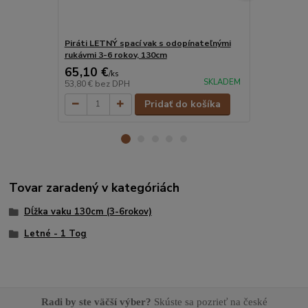
Piráti LETNÝ spací vak s odopínateľnými
Balerína LE
rukávmi 3-6 rokov, 130cm
rukávmi 3-6
65,10 €
65,10 €
/
ks
/
k
SKLADEM
53,80 €
bez DPH
53,80 €
bez 
Pridať do košíka
Tovar zaradený v kategóriách
Dĺžka vaku 130cm (3-6rokov)
Letné - 1 Tog
Radi by ste väčší výber?
Skúste sa pozrieť na české