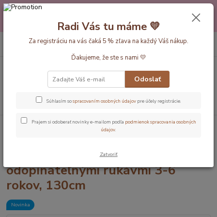
Máte nejakú otázku alebo váhate s výberom? Neváhajte a zavolajte
pokojne aj večer alebo cez víkend. Sme tu pre Vás.💛 Petra a babička
Radi Vás tu máme 💛
Monička
0
ks
Za registráciu na vás čaká 5 % zľava na každý Váš nákup.
EUR
+420 777 610 855
za
0 €
Ďakujeme, že ste s nami 💛
Menu
Odoslať
Hľadať
Súhlasím so
spracovaním osobných údajov
pre účely registrácie.
Prajem si odoberať novinky e-mailom podľa
podmienok spracovania osobných
Úvod
Dĺžka vaku 130cm (3-6rokov)
Letné - 1 Tog
Panda LETNÝ
údajov
.
spací vak s odopínateľnými rukávmi 3-6 rokov, 130cm
Panda LETNÝ spací vak s
Zatvoriť
odopínateľnými rukávmi 3-6
rokov, 130cm
Novinka