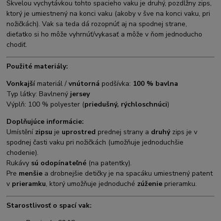
Skvelou vychytávkou tohto spacieho vaku je druhý, pozdĺžny zips,
ktorý je umiestnený na konci vaku (akoby v šve na konci vaku, pri
nožičkách). Vak sa teda dá rozopnúť aj na spodnej strane,
dieťatko si ho môže vyhrnúť/vykasať a môže v ňom jednoducho
chodiť.
Použité materiály:
Vonkajší
materiál /
vnútorná
podšívka:
100 % bavlna
Typ látky: Bavlnený
jersey
Výplň: 100 % polyester (
priedušný, rýchloschnúci
)
Doplňujúce informácie:
Umístění
zipsu
je
uprostred
prednej strany a
druhý
zips je v
spodnej časti vaku pri nožičkách (umožňuje jednoduchšie
chodenie).
Rukávy
sú odopínateľné
(na patentky).
Pre
menšie
a drobnejšie detičky je na spacáku umiestnený patent
v
prieramku
, ktorý umožňuje jednoduché
zúženie
prieramku.
Starostlivosť o spací vak: