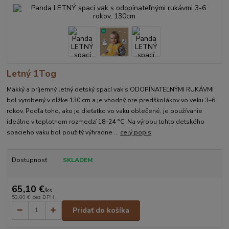
Letný 1Tog
Mäkký a príjemný letný detský spací vak s ODOPÍNATEĽNÝMI RUKÁVMI
bol vyrobený v dĺžke 130 cm a je vhodný pre predškolákov vo veku 3–6
rokov. Podľa toho, ako je dieťatko vo vaku oblečené, je používanie
ideálne v teplotnom rozmedzí 18–24 °C. Na výrobu tohto detského
spacieho vaku bol použitý výhradne ...
celý popis
Dostupnosť
SKLADEM
65,10 €
/
ks
53,80 €
bez DPH
Pridať do košíka