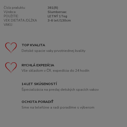
Číslo produktu:
361(R)
Výrobca:
Slumbersac
POUŽITIE:
LETNÝ 1Tog
VEK DIEŤAŤA /DĹŽKA
3-6 let/130cm
VAKU:
TOP KVALITA
Detské spacie vaky prvotriednej kvality
RYCHLÁ EXPEDÍCIA
Vše skladom v ČR, expedícia do 24 hodín
14 LET SKÚSENOSTÍ
Špecializácia na predaj detských spacích vakov
OCHOTA PORADIŤ
Sme na telefóne a radi poradíme s výberom