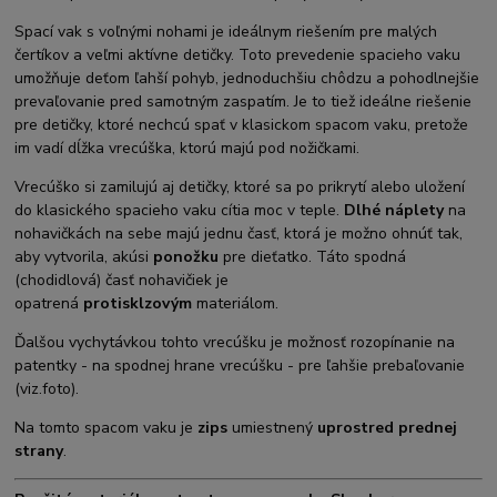
Spací vak s voľnými nohami je ideálnym riešením pre malých
čertíkov a veľmi aktívne detičky. Toto prevedenie spacieho vaku
umožňuje deťom ľahší pohyb, jednoduchšiu chôdzu a pohodlnejšie
prevaľovanie pred samotným zaspatím. Je to tiež ideálne riešenie
pre detičky, ktoré nechcú spať v klasickom spacom vaku, pretože
im vadí dĺžka vrecúška, ktorú majú pod nožičkami.
Vrecúško si zamilujú aj detičky, ktoré sa po prikrytí alebo uložení
do klasického spacieho vaku cítia moc v teple.
Dlhé náplety
na
nohavičkách na sebe majú jednu časť, ktorá je možno ohnúť tak,
aby vytvorila, akúsi
ponožku
pre dieťatko. Táto spodná
(chodidlová) časť nohavičiek je
opatrená
protisklzovým
materiálom.
Ďalšou vychytávkou tohto vrecúšku je možnosť rozopínanie na
patentky - na spodnej hrane vrecúšku - pre ľahšie prebaľovanie
(viz.foto).
Na tomto spacom vaku je
zips
umiestnený
uprostred prednej
strany
.