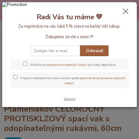
Máte nejakú otázku alebo váhate s výberom? Neváhajte a zavolajte
pokojne aj večer alebo cez víkend. Sme tu pre Vás.💛 Petra a babička
Radi Vás tu máme 💛
Monička
0
ks
Za registráciu na vás čaká 5 % zľava na každý Váš nákup.
EUR
+420 777 610 855
za
0 €
Ďakujeme, že ste s nami 💛
Menu
Odoslať
Hľadať
Súhlasím so
spracovaním osobných údajov
pre účely registrácie.
Prajem si odoberať novinky e-mailom podľa
podmienok spracovania osobných
Úvod
Dĺžka vaku 60cm
ORGANICKÁ BAVLNA - Plameniakov
údajov
.
CELOROČNÝ PROTISKLZOVÝ spací vak s odopínateľnými rukávmi, 60cm
ORGANICKÁ BAVLNA -
Zatvoriť
Plameniakov CELOROČNÝ
PROTISKLZOVÝ spací vak s
odopínateľnými rukávmi, 60cm