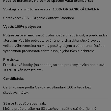
Použité materiály na tomto spacom vaku Slumbersac:
Vonkajšia a vnútorná vrstva:
100% ORGANICKÁ BAVLNA
Certifikace: OCS - Organic Content Standard
Výplň: 100% polyester
Polyesterové rúno
zaručí vzdušnosť a priedušnosť, a predchádza
alergiám. Použité polyesterové rúno je charakteristické svojou
veľkou výhrevnosťou na malý použitý objem a váhu rúna. Ďalšou
významnou prednosťou tohto rúna je jeho rýchle schnutie.
Protisklz:
Protisklzové bodky (na spodnej strane protišmykových nápletov):
100% silikón bez ftalátov
Certifikácia:
Certifikované podľa Oeko-Tex Standard 100 a teda bez
škodlivých látok.
Starostlivosť o spací vak:
Možno prať v práčke na 60 stupňov - sušiť v sušičke (jemný