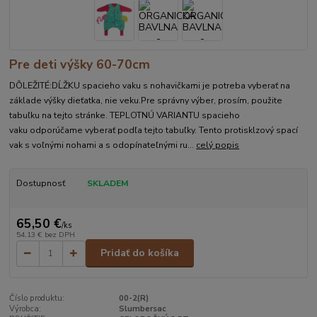
Pre deti výšky 60-70cm
DÔLEŽITÉ:DĹŽKU spacieho vaku s nohavičkami je potreba vyberať na
základe výšky dieťatka, nie veku.Pre správny výber, prosím, použite
tabuľku na tejto stránke. TEPLOTNÚ VARIANTU spacieho
vaku odporúčame vyberať podľa tejto tabuľky. Tento protisklzový spací
vak s voľnými nohami a s odopínateľnými ru...
celý popis
Dostupnosť
SKLADEM
65,50 €
/
ks
54,13 €
bez DPH
Pridať do košíka
Číslo produktu:
00-2(R)
Výrobca:
Slumbersac