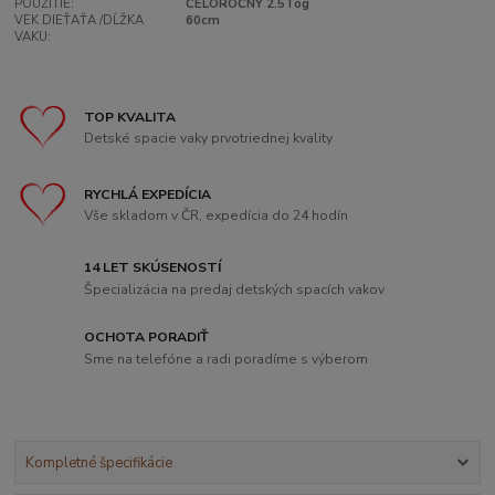
POUŽITIE:
CELOROČNÝ 2.5Tog
VEK DIEŤAŤA /DĹŽKA
60cm
VAKU:
TOP KVALITA
Detské spacie vaky prvotriednej kvality
RYCHLÁ EXPEDÍCIA
Vše skladom v ČR, expedícia do 24 hodín
14 LET SKÚSENOSTÍ
Špecializácia na predaj detských spacích vakov
OCHOTA PORADIŤ
Sme na telefóne a radi poradíme s výberom
Kompletné špecifikácie