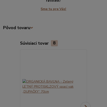
ratolesť?
Sme tu pre Vás!
Pôvod tovaru
Súvisiaci tovar
8