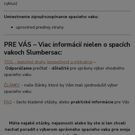
cyklus)
Umiestnenie zipsu/rozopínanie spacieho vaku:
uprostred prednej strany
PRE VÁS – Viac informácií nielen o spacích
vakoch Slumbersac:
TOG - teplotné druhy, bezpečnosť a inštrukcie
–
Odporúčame
prečítať -
dôležité
pre správny výber vhodného
spacieho vaku
ČLÁNKY
- naše články, ktoré by Vám mali zjednodušiť výber
spacieho vaku
FAQ
-
často kladené otázky, alebo
praktické informácie
pre Vás
Máte nejaké otázky, nejasnosti alebo by ste si len chceli
nechať poradiť s výberom správneho spacieho vaku pre svoju