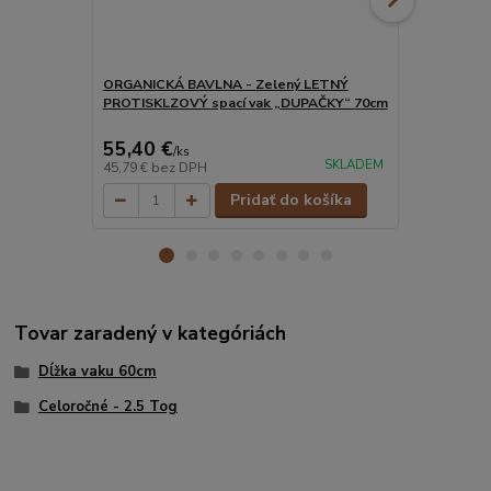
ORGANICKÁ BAVLNA - Zelený LETNÝ
ORGANICKÁ 
PROTISKLZOVÝ spací vak „DUPAČKY“ 70cm
PROTISKLZO
55,40 €
55,40 €
/
ks
/
k
SKLADEM
45,79 €
bez DPH
45,79 €
bez 
Pridať do košíka
Tovar zaradený v kategóriách
Dĺžka vaku 60cm
Celoročné - 2.5 Tog