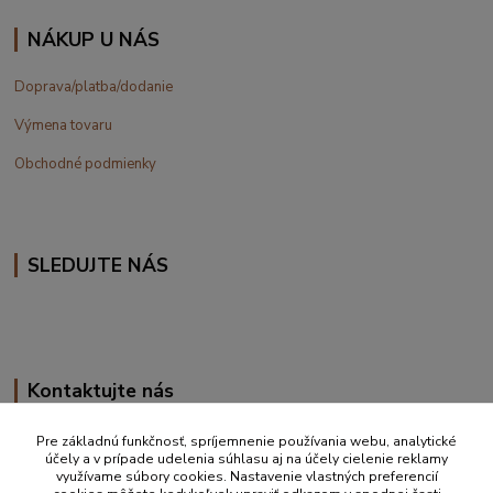
NÁKUP U NÁS
Doprava/platba/dodanie
Výmena tovaru
Obchodné podmienky
SLEDUJTE NÁS
Kontaktujte nás
+420 777 610 855
Pre základnú funkčnosť, spríjemnenie používania webu, analytické
účely a v prípade udelenia súhlasu aj na účely cielenie reklamy
využívame súbory cookies. Nastavenie vlastných preferencií
info@vakynaspanie.sk