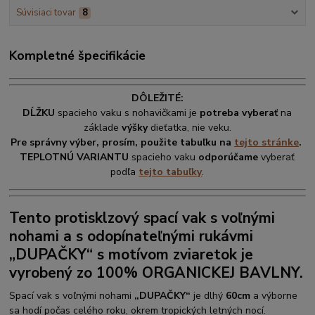
Súvisiaci tovar
8
Kompletné špecifikácie
DÔLEŽITÉ:
DĹŽKU
spacieho vaku s nohavičkami je
potreba vyberať
na
základe
výšky
dieťatka, nie veku.
Pre správny výber, prosím, použite tabuľku na
tejto stránke
.
TEPLOTNÚ VARIANTU
spacieho vaku
odporúčame
vyberať
podľa
tejto tabuľky
.
Tento protisklzový spací vak s voľnými
nohami a s odopínateľnými rukávmi
„DUPAČKY“ s motívom zviaretok je
vyrobený zo 100% ORGANICKEJ BAVLNY.
Spací vak s voľnými nohami
„DUPAČKY“
je dlhý
60cm
a výborne
sa hodí počas celého roku, okrem tropických letných nocí.