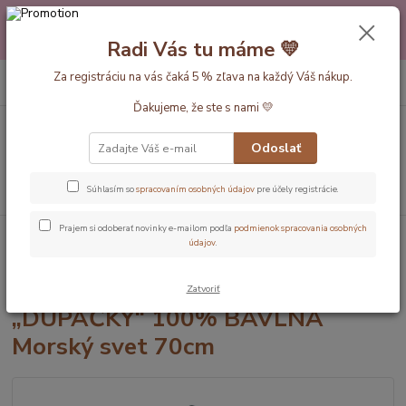
Máte nejakú otázku alebo váhate s výberom? Neváhajte a zavolajte
pokojne aj večer alebo cez víkend. Sme tu pre Vás.💛 Petra a babička
Radi Vás tu máme 💛
Monička
0
ks
Za registráciu na vás čaká 5 % zľava na každý Váš nákup.
EUR
+420 777 610 855
za
0 €
Ďakujeme, že ste s nami 💛
Menu
Odoslať
Hľadať
Súhlasím so
spracovaním osobných údajov
pre účely registrácie.
Prajem si odoberať novinky e-mailom podľa
podmienok spracovania osobných
Úvod
Dĺžka vaku 70cm
LETNÝ PROTISKLZOVÝ spací vak „DUPAČKY“
údajov
.
100% BAVLNA Morský svet 70cm
LETNÝ PROTISKLZOVÝ spací vak
Zatvoriť
„DUPAČKY“ 100% BAVLNA
Morský svet 70cm