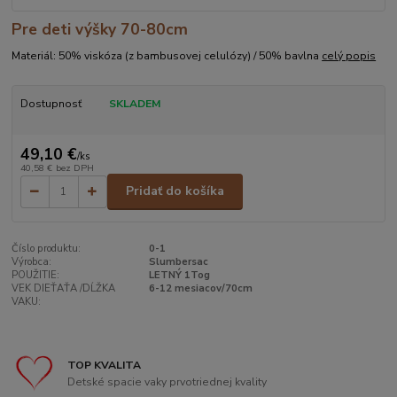
Pre deti výšky 70-80cm
Materiál: 50% viskóza (z bambusovej celulózy) / 50% bavlna
celý popis
Dostupnosť
SKLADEM
49,10 €
/
ks
40,58 €
bez DPH
Pridať do košíka
Číslo produktu:
0-1
Výrobca:
Slumbersac
POUŽITIE:
LETNÝ 1Tog
VEK DIEŤAŤA /DĹŽKA
6-12 mesiacov/70cm
VAKU:
TOP KVALITA
Detské spacie vaky prvotriednej kvality