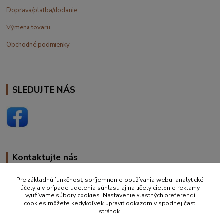
Doprava/platba/dodanie
Výmena tovaru
Obchodné podmienky
SLEDUJTE NÁS
Kontaktujte nás
+420 777 610 855
Pre základnú funkčnosť, spríjemnenie používania webu, analytické
účely a v prípade udelenia súhlasu aj na účely cielenie reklamy
využívame súbory cookies. Nastavenie vlastných preferencií
info@vakynaspanie.sk
cookies môžete kedykoľvek upraviť odkazom v spodnej časti
stránok.