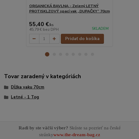
ORGANICKÁ BAVLNA - Zelený LETNÝ
ORGANICKÁ 
PROTISKLZOVÝ spací vak „DUPAČKY“ 70cm
PROTISKLZO
55,40 €
55,40 €
/
ks
/
k
SKLADEM
45,79 €
bez DPH
45,79 €
bez 
Pridať do košíka
Tovar zaradený v kategóriách
Dĺžka vaku 70cm
Letné - 1 Tog
Radi by ste väčší výber?
Skúste sa pozrieť na české
stránky
www.the-dream-bag.cz