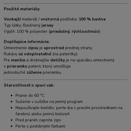
Použité materiály:
Vonkajší
materiál /
vnútorná
podšívka:
100 % bavlna
Typ látky: Bavlnený
jersey
Výplň: 100 % polyester (
priedušný, rýchloschnúci
)
Doplňujúce informácie:
Umiestnenie
zipsu
je
uprostred
prednej strany.
Rukávy
sú odopínateľné
(na patentky).
Pre
menšie
a drobnejšie
detičky
je na spacáku umiestnený
v
prieramku
patent, ktorý umožňuje
jednoduché
zúženie
prieramku.
Starostlivosť o spací vak:
Pranie do 60 °C
Sušenie v sušičke na jemný program
Nepoužívajte bielidlo; perte iba s pracími prostriedkami na
farebnú alebo jemnú bielizeň
Pred praním zapnite zips
Perte s podobnými farbami