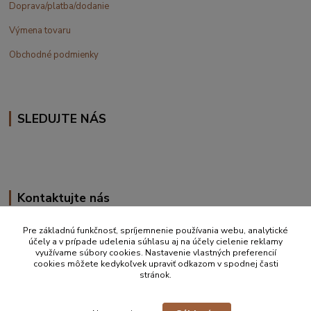
Doprava/platba/dodanie
Výmena tovaru
Obchodné podmienky
SLEDUJTE NÁS
Kontaktujte nás
+420 777 610 855
Pre základnú funkčnosť, spríjemnenie používania webu, analytické
účely a v prípade udelenia súhlasu aj na účely cielenie reklamy
využívame súbory cookies. Nastavenie vlastných preferencií
info@vakynaspanie.sk
cookies môžete kedykoľvek upraviť odkazom v spodnej časti
stránok.