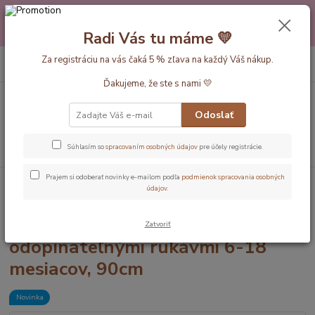
Máte nejakú otázku alebo váhate s výberom? Neváhajte a zavolajte
pokojne aj večer alebo cez víkend. Sme tu pre Vás.💛 Petra a babička
Radi Vás tu máme 💛
Monička
0
ks
Za registráciu na vás čaká 5 % zľava na každý Váš nákup.
EUR
+420 777 610 855
za
0 €
Ďakujeme, že ste s nami 💛
Menu
Odoslať
Hľadať
Súhlasím so
spracovaním osobných údajov
pre účely registrácie.
Prajem si odoberať novinky e-mailom podľa
podmienok spracovania osobných
Úvod
Dĺžka vaku 90cm(6-18mesiacov)
Letné - 1 Tog
Balerína LETNÝ
údajov
.
spací vak s odopínateľnými rukávmi 6-18 mesiacov, 90cm
Balerína LETNÝ spací vak s
Zatvoriť
odopínateľnými rukávmi 6-18
mesiacov, 90cm
Novinka