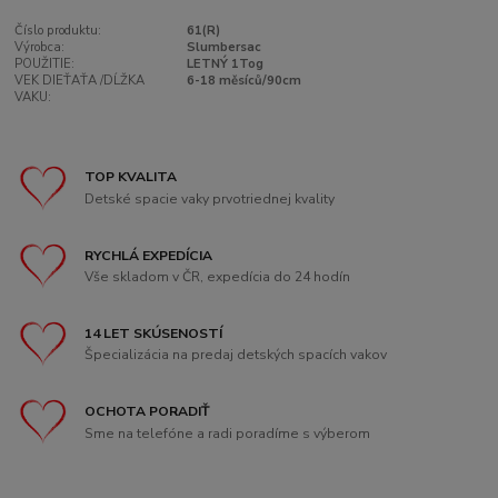
Číslo produktu:
61(R)
Výrobca:
Slumbersac
POUŽITIE:
LETNÝ 1Tog
VEK DIEŤAŤA /DĹŽKA
6-18 měsíců/90cm
VAKU:
TOP KVALITA
Detské spacie vaky prvotriednej kvality
RYCHLÁ EXPEDÍCIA
Vše skladom v ČR, expedícia do 24 hodín
14 LET SKÚSENOSTÍ
Špecializácia na predaj detských spacích vakov
OCHOTA PORADIŤ
Sme na telefóne a radi poradíme s výberom