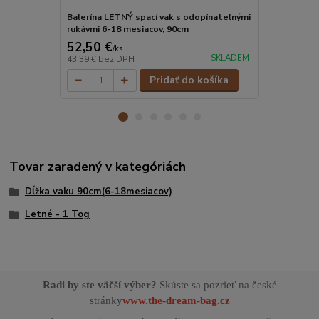
Balerína LETNÝ spací vak s odopínateľnými
Piráti LETN
rukávmi 6-18 mesiacov, 90cm
rukávmi 6-1
52,50 €
52,50 €
/
ks
/
k
SKLADEM
43,39 €
bez DPH
43,39 €
bez 
Pridať do košíka
Tovar zaradený v kategóriách
Dĺžka vaku 90cm(6-18mesiacov)
Letné - 1 Tog
Radi by ste väčší výber?
Skúste sa pozrieť na české
stránky
www.the-dream-bag.cz