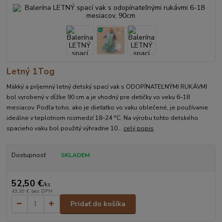
Letný 1Tog
Mäkký a príjemný letný detský spací vak s ODOPÍNATEĽNÝMI RUKÁVMI
bol vyrobený v dĺžke 90 cm a je vhodný pre detičky vo veku 6–18
mesiacov. Podľa toho, ako je dieťatko vo vaku oblečené, je používanie
ideálne v teplotnom rozmedzí 18–24 °C. Na výrobu tohto detského
spacieho vaku bol použitý výhradne 10...
celý popis
Dostupnosť
SKLADEM
52,50 €
/
ks
43,39 €
bez DPH
Pridať do košíka