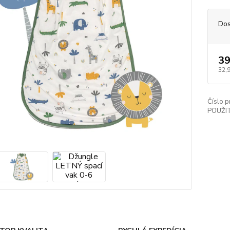
Dos
39
32,
Číslo p
POUŽIT