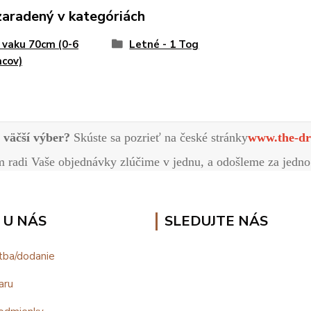
zaradený v kategóriách
 vaku 70cm (0-6
Letné - 1 Tog
cov)
e väčší výber?
Skúste sa pozrieť na české stránky
www.the-dr
radi Vaše objednávky zlúčime v jednu, a odošleme za jedno
 U NÁS
SLEDUJTE NÁS
tba/dodanie
aru