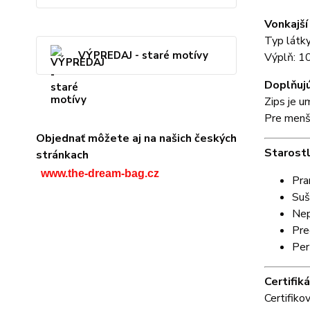
Vonkajš
Typ látk
VÝPREDAJ - staré motívy
Výplň: 1
Doplňujú
Zips je 
Pre menši
Objednať môžete aj na našich českých
Starostl
stránkach
www.the-dream-bag.cz
Pra
Suš
Nep
Pre
Per
Certifiká
Certifiko