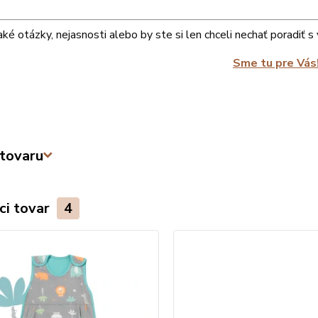
ké otázky, nejasnosti alebo by ste si len chceli nechať poradiť 
Sme tu pre Vás
tovaru
ci tovar
4