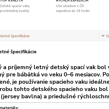
TOP KVALITA
RYCHLÁ EXPEDÍCIA
Detské spacie vaky
Vše skladom v ČR,
prvotriednej kvality
expedícia do 24 hodín
etné špecifikácie
S
tné špecifikácie
 a príjemný letný detský spací vak bol 
ý pre bábätká vo veku 0–6 mesiacov. Po
ené, je používanie spacieho vaku ideáln
robu tohto detského spacieho vaku bol
 (jersey bavlna) a priedušné rýchlosch
materiály: