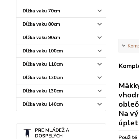
Dĺžka vaku 70cm
Dĺžka vaku 80cm
Dĺžka vaku 90cm
Kompl
Dĺžka vaku 100cm
Dĺžka vaku 110cm
Komple
Dĺžka vaku 120cm
Mäkký
Dĺžka vaku 130cm
vhodn
obleč
Dĺžka vaku 140cm
Na vý
úplet
PRE MLÁDEŽ A
DOSPELÝCH
Použité 