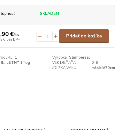
tupnosť
SKLADEM
,90 €
/
ks
Pridať do košíka
98 €
bez DPH
roduktu:
1
Výrobca:
Slumbersac
IE:
LETNÝ 1Tog
VEK DIEŤAŤA
0-6
/DĹŽKA VAKU:
měsíců/70cm