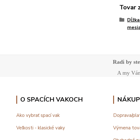
Tovar 
Dĺžka
mesia
Radi by st
A my Vám 
O SPACÍCH VAKOCH
NÁKUP
Ako vybrať spací vak
Doprava/pla
Veľkosti - klasické vaky
Výmena tov