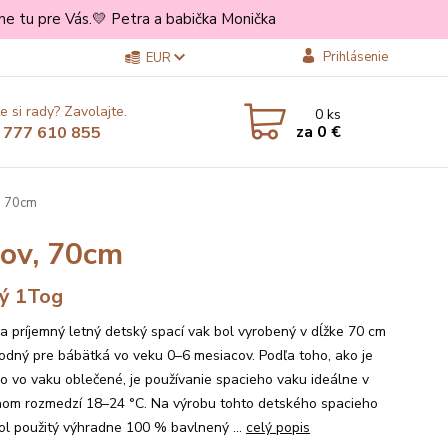
e tu pre Vás.💛 Petra a babička Monička
Prihlásenie
EUR
e si rady? Zavolajte.
0
ks
za
0 €
 777 610 855
, 70cm
cov, 70cm
ý 1Tog
a príjemný letný detský spací vak bol vyrobený v dĺžke 70 cm
hodný pre bábätká vo veku 0–6 mesiacov. Podľa toho, ako je
o vo vaku oblečené, je používanie spacieho vaku ideálne v
nom rozmedzí 18–24 °C. Na výrobu tohto detského spacieho
ol použitý výhradne 100 % bavlnený ...
celý popis