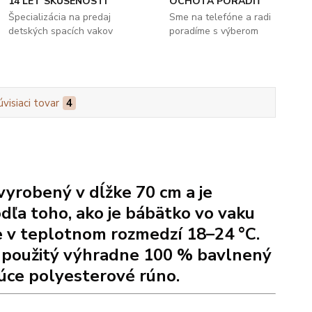
14 LET SKÚSENOSTÍ
OCHOTA PORADIŤ
Špecializácia na predaj
Sme na telefóne a radi
detských spacích vakov
poradíme s výberom
úvisiaci tovar
4
vyrobený v dĺžke 70 cm a je
dľa toho, ako je bábätko vo vaku
e v teplotnom rozmedzí 18–24 °C.
 použitý výhradne 100 % bavlnený
núce polyesterové rúno.