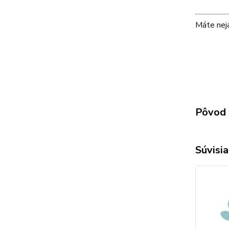
Máte neja
Pôvod 
Súvisia