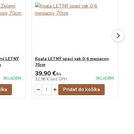
ný LETNÝ
Koala LETNÝ spací vak 0-6 mesiacov,
Dž
m
70cm
70
39,90 €
39
/
ks
SKLADEM
SKLADEM
32,98 €
bez DPH
32
šíka
Pridať do košíka