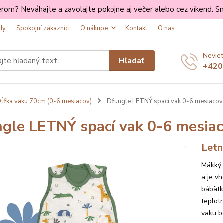
rom? Neváhajte a zavolajte pokojne aj večer alebo cez víkend. Sm
dy
Spokojní zákazníci
O nákupe
Kontakt
O nás
Radi Vás tu máme 💛
Neviet
Za registráciu na vás čaká 5 % zľava na každý Váš nákup.
Hľadať
+420
Ďakujeme, že ste s nami 💛
ĺžka vaku 70cm (0-6 mesiacov)
Džungle LETNÝ spací vak 0-6 mesiacov
Odoslať
gle LETNÝ spací vak 0-6 mesia
Súhlasím so
spracovaním osobných údajov
pre účely registrácie.
Letn
Prajem si odoberať novinky e-mailom podľa
podmienok spracovania osobných údajov
.
Mäkký 
a je v
Zatvoriť
bábätk
teplot
vaku b