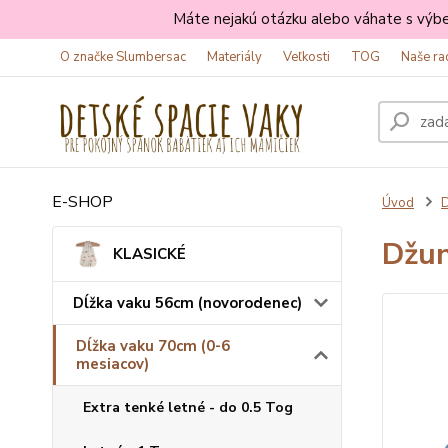
Máte nejakú otázku alebo váhate s výbe
O značke Slumbersac
Materiály
Veľkosti
TOG
Naše ra
E-SHOP
Úvod
D
Džun
KLASICKÉ
Dĺžka vaku 56cm (novorodenec)
Dĺžka vaku 70cm (0-6
mesiacov)
Extra tenké letné - do 0.5 Tog