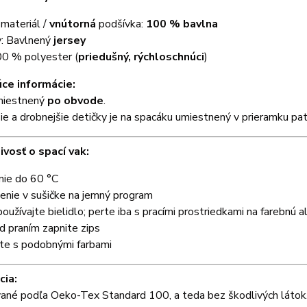
í
materiál /
vnútorná
podšívka:
100 % bavlna
y: Bavlnený
jersey
00 % polyester (
priedušný, rýchloschnúci
)
ce informácie:
umiestnený
po obvode
.
e a drobnejšie detičky je na spacáku umiestnený v prieramku pa
ivosť o spací vak:
nie do 60 °C
enie v sušičke na jemný program
oužívajte bielidlo; perte iba s pracími prostriedkami na farebnú 
d praním zapnite zips
te s podobnými farbami
cia:
vané podľa Oeko-Tex Standard 100, a teda bez škodlivých látok