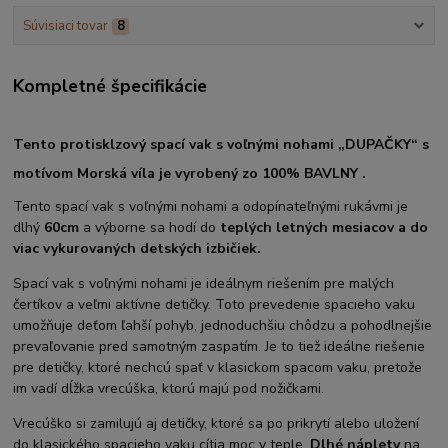
Súvisiaci tovar
8
Kompletné špecifikácie
Tento protisklzový spací vak s voľnými nohami „DUPAČKY“ s
motívom Morská víla je vyrobený zo 100% BAVLNY .
Tento spací vak s voľnými nohami a odopínateľnými rukávmi
je
dlhý
60cm
a výborne sa hodí do
teplých letných mesiacov a do
viac vykurovaných detských izbičiek.
Spací vak s voľnými nohami je ideálnym riešením pre malých
čertíkov a veľmi aktívne detičky. Toto prevedenie spacieho vaku
umožňuje deťom ľahší pohyb, jednoduchšiu chôdzu a pohodlnejšie
prevaľovanie pred samotným zaspatím. Je to tiež ideálne riešenie
pre detičky, ktoré nechcú spať v klasickom spacom vaku, pretože
im vadí dĺžka vrecúška, ktorú majú pod nožičkami.
Vrecúško si zamilujú aj detičky, ktoré sa po prikrytí alebo uložení
do klasického spacieho vaku cítia moc v teple.
Dlhé náplety
na