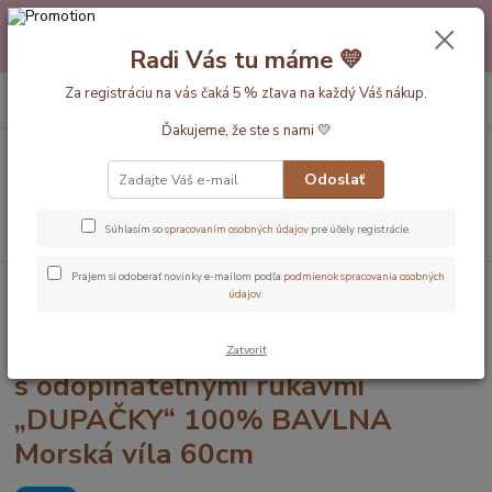
Máte nejakú otázku alebo váhate s výberom? Neváhajte a zavolajte
pokojne aj večer alebo cez víkend. Sme tu pre Vás.💛 Petra a babička
Radi Vás tu máme 💛
Monička
0
ks
Za registráciu na vás čaká 5 % zľava na každý Váš nákup.
EUR
+420 777 610 855
za
0 €
Ďakujeme, že ste s nami 💛
Menu
Odoslať
Hľadať
Súhlasím so
spracovaním osobných údajov
pre účely registrácie.
Prajem si odoberať novinky e-mailom podľa
podmienok spracovania osobných
Úvod
Dĺžka vaku 60cm
LETNÝ PROTISKLZOVÝ spací vak s
údajov
.
odopínateľnými rukávmi „DUPAČKY“ 100% BAVLNA Morská víla 60cm
LETNÝ PROTISKLZOVÝ spací vak
Zatvoriť
s odopínateľnými rukávmi
„DUPAČKY“ 100% BAVLNA
Morská víla 60cm