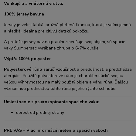
Vonkajšia a vnútorná vrstva:
100% jersey bavlna
Jersey je veľmi ľahká, pružná pletená tkanina, ktorá je veľmi jemná
a hladká, ideálna pre citlivú detskú pokožku.
A pretože jersey bavlna praním zmenšuje svoj objem, sú spacie
vaky Slumbersac vyrábané zhruba o 6-7% dlhšie.
Výplň: 100% polyester
Polyesterové rúno
zaručí vzdušnosť a priedušnosť, a predchádza
alergiám. Použité polyesterové rúno je charakteristické svojou
veľkou výhrevnosťou na malý použitý objem a váhu rúna. Ďalšou
významnou prednosťou tohto rúna je jeho rýchle schnutie.
Umiestnenie zipsu/rozopínanie spacieho vaku:
uprostred prednej strany
PRE VÁS – Viac informácií nielen o spacích vakoch