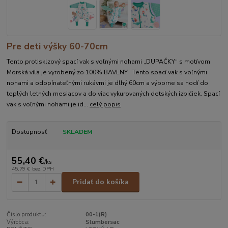
Pre deti výšky 60-70cm
Tento protisklzový spací vak s voľnými nohami „DUPAČKY“ s motívom
Morská víla je vyrobený zo 100% BAVLNY . Tento spací vak s voľnými
nohami a odopínateľnými rukávmi je dlhý 60cm a výborne sa hodí do
teplých letných mesiacov a do viac vykurovaných detských izbičiek. Spací
vak s voľnými nohami je id...
celý popis
Dostupnosť
SKLADEM
55,40 €
/
ks
45,79 €
bez DPH
Pridať do košíka
Číslo produktu:
00-1(R)
Výrobca:
Slumbersac