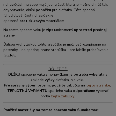
nohavičkách na sebe majú jednu časť, ktorá je možno ohnúť tak,
aby vytvorila, akúsi
ponožku
pre dieťatko. Táto spodná
(chodidlová) časť nohavičiek je
opatrená
protisklzovým
materiálom.
Na tomto spacom vaku je
zips
umiestnený
uprostred prednej
strany
.
Ďalšou vychytávkou tohto vrecúšku je možnosť rozopínanie na
patentky - na spodnej hrane vrecúšku - pre ľahšie prebaľovanie
(viz.foto).
DÔLEŽITÉ:
DĹŽKU
spacieho vaku s nohavičkami je
potreba vyberať
na
základe
výšky
dieťatka, nie veku.
Pre správny výber, prosím, použite tabuľku na
tejto stránke
.
TEPLOTNÚ VARIANTU
spacieho vaku
odporúčame
vyberať
podľa
tejto tabuľky
.
Použité materiály na tomto spacom vaku Slumbersac: