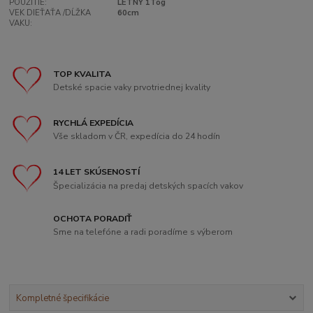
POUŽITIE:
LETNÝ 1Tog
VEK DIEŤAŤA /DĹŽKA
60cm
VAKU:
TOP KVALITA
Detské spacie vaky prvotriednej kvality
RYCHLÁ EXPEDÍCIA
Vše skladom v ČR, expedícia do 24 hodín
14 LET SKÚSENOSTÍ
Špecializácia na predaj detských spacích vakov
OCHOTA PORADIŤ
Sme na telefóne a radi poradíme s výberom
Kompletné špecifikácie