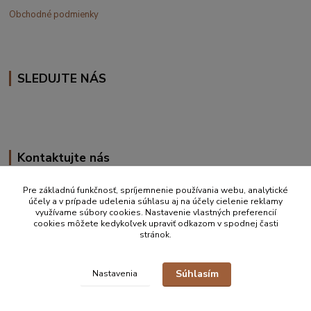
Obchodné podmienky
SLEDUJTE NÁS
Kontaktujte nás
+420 777 610 855
Pre základnú funkčnosť, spríjemnenie používania webu, analytické
účely a v prípade udelenia súhlasu aj na účely cielenie reklamy
využívame súbory cookies. Nastavenie vlastných preferencií
info@vakynaspanie.sk
cookies môžete kedykoľvek upraviť odkazom v spodnej časti
stránok.
Súhlasím
Nastavenia
© 2019-2026 Petra Ďurkove | info@vakynaspanie.sk | +420 777 610 855 |