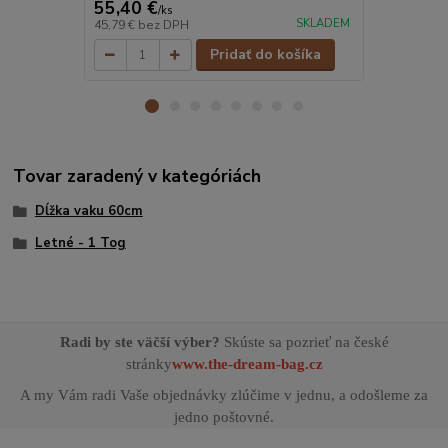
55,40 €
55,40 €
/
ks
/
k
SKLADEM
45,79 €
bez DPH
45,79 €
bez 
Pridať do košíka
Tovar zaradený v kategóriách
Dĺžka vaku 60cm
Letné - 1 Tog
Radi by ste väčší výber?
Skúste sa pozrieť na české
stránky
www.the-dream-bag.cz
A my Vám radi Vaše objednávky zlúčime v jednu, a odošleme za
jedno poštovné.