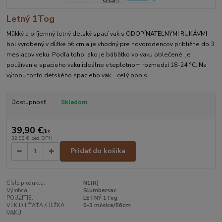
Letný 1Tog
Mäkký a príjemný letný detský spací vak s ODOPÍNATEĽNÝMI RUKÁVMI
bol vyrobený v dĺžke 56 cm a je vhodný pre novorodencov približne do 3
mesiacov veku. Podľa toho, ako je bábätko vo vaku oblečené, je
používanie spacieho vaku ideálne v teplotnom rozmedzí 18–24 °C. Na
výrobu tohto detského spacieho vak...
celý popis
Dostupnosť
Skladom
39,90 €
/
ks
32,98 €
bez DPH
Pridať do košíka
Číslo produktu:
N1(R)
Výrobca:
Slumbersac
POUŽITIE:
LETNÝ 1Tog
VEK DIEŤAŤA /DĹŽKA
0-3 měsíce/56cm
VAKU: