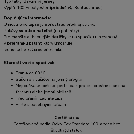
Typ látky: Bavlnený
jersey
Výplň: 100 % polyester (
priedušný, rýchloschnúci
)
Doplňujúce informácie:
Umiestnenie
zipsu
je
uprostred
prednej strany.
Rukávy
sú odopínateľné
(na patentky).
Pre
menšie
a drobnejšie
detičky
je na spacáku umiestnený
v
prieramku
patent, ktorý umožňuje
jednoduché
zúženie
prieramku.
Starostlivosť o spací vak:
Pranie do 60 °C
Sušenie v sušičke na jemný program
Nepoužívajte bielidlo; perte iba s pracími prostriedkami na
farebnú alebo jemnú bielizeň
Pred praním zapnite zips
Perte s podobnými farbami
Certifikácia:
Certifikované podľa Oeko-Tex Standard 100, a teda bez
škodlivých látok.