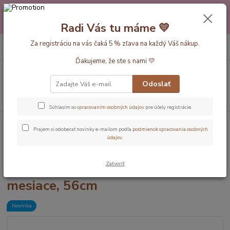
Máte nejakú otázku alebo váhate s výberom? Neváhajte a zavolajte
pokojne aj večer alebo cez víkend. Sme tu pre Vás.💛 Petra a babička
Radi Vás tu máme 💛
Monička
0
ks
Za registráciu na vás čaká 5 % zľava na každý Váš nákup.
EUR
+420 777 610 855
za
0 €
Ďakujeme, že ste s nami 💛
Menu
Odoslať
Hľadať
Súhlasím so
spracovaním osobných údajov
pre účely registrácie.
Úvod
Dĺžka vaku 56cm (novorodenec)
Piráti LETNÝ detský spací vak s
Prajem si odoberať novinky e-mailom podľa
podmienok spracovania osobných
odopínateľnými rukávmi 0-3 mesiace, 56cm
údajov
.
Piráti LETNÝ detský spací vak s
Zatvoriť
odopínateľnými rukávmi 0-3
mesiace, 56cm
Novinka