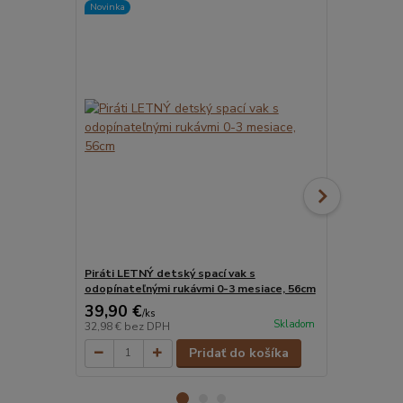
Novinka
Novinka
Piráti LETNÝ detský spací vak s
Balerína LE
odopínateľnými rukávmi 0-3 mesiace, 56cm
odopínateľn
39,90 €
39,90 €
/
ks
/
k
Skladom
32,98 €
bez DPH
32,98 €
bez 
Pridať do košíka