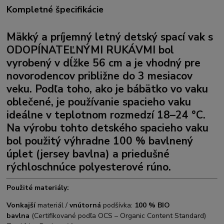
Kompletné špecifikácie
Mäkký a príjemný letný detský spací vak s
ODOPÍNATEĽNÝMI RUKÁVMI
bol
vyrobený v dĺžke 56 cm a je vhodný pre
novorodencov približne do 3 mesiacov
veku. Podľa toho, ako je bábätko vo vaku
oblečené, je používanie spacieho vaku
ideálne v teplotnom rozmedzí 18–24 °C.
Na výrobu tohto detského spacieho vaku
bol použitý výhradne 100 %
bavlnený
úplet (jersey bavlna)
a priedušné
rýchloschnúce polyesterové rúno.
Použité materiály:
Vonkajší
materiál /
vnútorná
podšívka:
100 % BIO
bavlna
(Certifikované podľa OCS – Organic Content Standard)