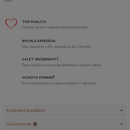
VAKU:
TOP KVALITA
Detské spacie vaky prvotriednej kvality
RYCHLÁ EXPEDÍCIA
Vše skladom v ČR, expedícia do 24 hodín
14 LET SKÚSENOSTÍ
Špecializácia na predaj detských spacích vakov
OCHOTA PORADIŤ
Sme na telefóne a radi poradíme s výberom
Kompletné špecifikácie
Súvisiaci tovar
6