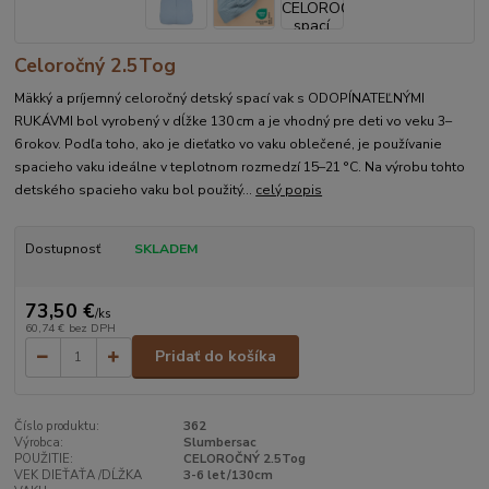
Celoročný 2.5Tog
Mäkký a príjemný celoročný detský spací vak s ODOPÍNATEĽNÝMI
RUKÁVMI bol vyrobený v dĺžke 130 cm a je vhodný pre deti vo veku 3–
6 rokov. Podľa toho, ako je dieťatko vo vaku oblečené, je používanie
spacieho vaku ideálne v teplotnom rozmedzí 15–21 °C. Na výrobu tohto
detského spacieho vaku bol použitý...
celý popis
Dostupnosť
SKLADEM
73,50 €
/
ks
60,74 €
bez DPH
Pridať do košíka
Číslo produktu:
362
Výrobca:
Slumbersac
POUŽITIE:
CELOROČNÝ 2.5Tog
VEK DIEŤAŤA /DĹŽKA
3-6 let/130cm