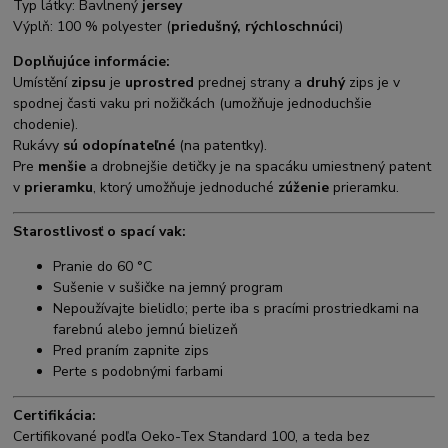
Typ látky: Bavlnený
jersey
Výplň: 100 % polyester (
priedušný, rýchloschnúci
)
Doplňujúce informácie:
Umístění
zipsu
je
uprostred
prednej strany a
druhý
zips je v
spodnej časti vaku pri nožičkách (umožňuje jednoduchšie
chodenie).
Rukávy
sú odopínateľné
(na patentky).
Pre
menšie
a drobnejšie detičky je na spacáku umiestnený patent
v
prieramku
, ktorý umožňuje jednoduché
zúženie
prieramku.
Starostlivosť o spací vak:
Pranie do 60 °C
Sušenie v sušičke na jemný program
Nepoužívajte bielidlo; perte iba s pracími prostriedkami na
farebnú alebo jemnú bielizeň
Pred praním zapnite zips
Perte s podobnými farbami
Certifikácia:
Certifikované podľa Oeko-Tex Standard 100, a teda bez