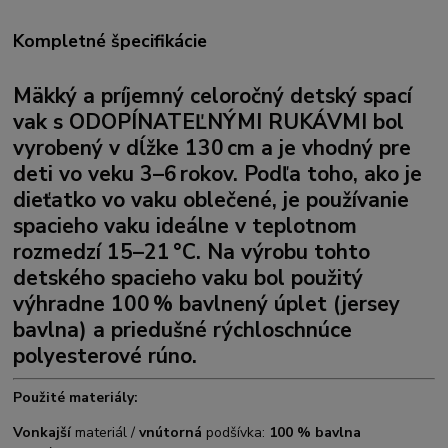
Kompletné špecifikácie
Mäkký a príjemný celoročný detský spací
vak s
ODOPÍNATEĽNÝMI RUKÁVMI
bol
vyrobený v dĺžke 130 cm a je vhodný pre
deti vo veku 3–6 rokov. Podľa toho, ako je
dieťatko vo vaku oblečené, je používanie
spacieho vaku ideálne v teplotnom
rozmedzí 15–21 °C. Na výrobu tohto
detského spacieho vaku bol použitý
výhradne 100 %
bavlnený úplet (jersey
bavlna)
a priedušné rýchloschnúce
polyesterové rúno.
Použité materiály:
Vonkajší
materiál /
vnútorná
podšívka:
100 % bavlna