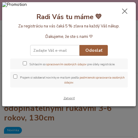
Máte nejakú otázku alebo váhate s výberom? Neváhajte a zavolajte
pokojne aj večer alebo cez víkend. Sme tu pre Vás.💛 Petra a babička
Radi Vás tu máme 💛
Monička
0
ks
Za registráciu na vás čaká 5 % zľava na každý Váš nákup.
EUR
+420 777 610 855
za
0 €
Ďakujeme, že ste s nami 💛
Menu
Odoslať
Hľadať
Súhlasím so
spracovaním osobných údajov
pre účely registrácie.
Prajem si odoberať novinky e-mailom podľa
podmienok spracovania osobných
Úvod
Dĺžka vaku 130cm (3-6rokov)
Ledovcový CELOROČNÝ spací vak
údajov
.
odopínateľnými rukávmi 3-6 rokov, 130cm
Ledovcový CELOROČNÝ spací vak
Zatvoriť
odopínateľnými rukávmi 3-6
rokov, 130cm
Novinka