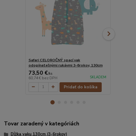
Safari CELOROČNÝ spací vak
Piráti CELO
odopínateľnými rukávmi 3-6rokov, 130cm
odopínateľn
73,50 €
73,50 €
/
ks
/
k
SKLADEM
60,74 €
bez DPH
60,74 €
bez 
Pridať do košíka
Tovar zaradený v kategóriách
Dĺžka vaku 130cm (3-6rokov)