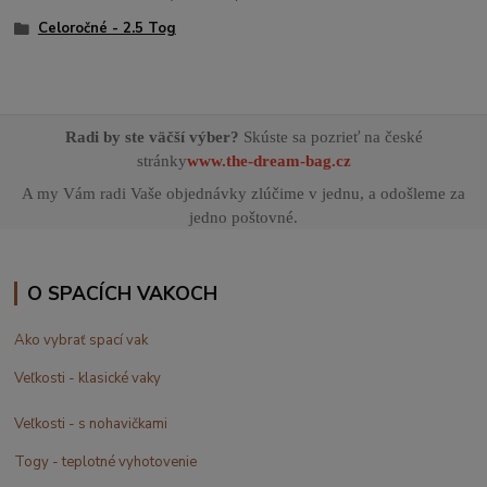
Celoročné - 2.5 Tog
Radi by ste väčší výber?
Skúste sa pozrieť na české
stránky
www.the-dream-bag.cz
A my Vám radi Vaše objednávky zlúčime v jednu, a odošleme za
jedno poštovné.
O SPACÍCH VAKOCH
Ako vybrať spací vak
Veľkosti - klasické vaky
Veľkosti - s nohavičkami
Togy - teplotné vyhotovenie