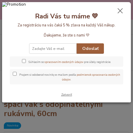
Máte nejakú otázku alebo váhate s výberom? Neváhajte a zavolajte
pokojne aj večer alebo cez víkend. Sme tu pre Vás.💛 Petra a babička
Radi Vás tu máme 💛
Monička
0
ks
Za registráciu na vás čaká 5 % zľava na každý Váš nákup.
EUR
+420 777 610 855
za
0 €
Ďakujeme, že ste s nami 💛
Menu
Odoslať
Hľadať
Súhlasím so
spracovaním osobných údajov
pre účely registrácie.
Prajem si odoberať novinky e-mailom podľa
podmienok spracovania osobných
Úvod
Dĺžka vaku 60cm
Koala ZIMNÝ PROTISKLZOVÝ spací vak s
údajov
.
odopínateľnými rukávmi, 60cm
Koala ZIMNÝ PROTISKLZOVÝ
Zatvoriť
spací vak s odopínateľnými
rukávmi, 60cm
Novinka