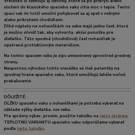
Vrecúško si zamilujú aj detičky, ktoré sa po prikrytí alebo
uložení do klasického spacieho vaku cítia moc v teple. Tento
spaci vak im totiž
umožní pohybovať sa aj spať s voľnými
alebo prikrytemi chodidlami.
Dlhé náplety
na nohavičkách na sebe majú jednu časť, ktorá
je možno ohnúť tak, aby vytvorila, akúsi
ponožku
pre
dieťatko. Táto spodná (chodidlová) časť nohavičiek je
opatrená
protisklzovým
materiálom.
Na tomto spaciem vaku je
zips
umiestnený
uprostred prednej
strany
.
Nespornou
výhodou
tohto vrecúšku sú tiež
patentky na
spodnej hrane spacieho vaku
, ktoré umožňujú
ľahšie nočné
prebaľovanie
.
DÔLEŽITÉ:
DĹŽKU
spacieho vaku s nohavičkami je
potreba vyberať
na
základe
výšky
dieťatka, nie veku.
Pre správny výber, prosím, použite tabuľku na
tejto stránke
.
TEPLOTNÚ VARIANTU
spacieho vaku
odporúčame
vyberať
podľa
tejto tabuľky
.