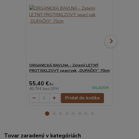
ORGANICKÁ BAVLNA - Zelený LETNÝ
ORGANICKÁ 
PROTISKLZOVÝ spací vak „DUPAČKY“ 70cm
PROTISKLZO
55,40 €
55,40 €
/
ks
/
k
SKLADEM
45,79 €
bez DPH
45,79 €
bez 
Pridať do košíka
Tovar zaradený v kategóriách