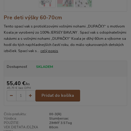
Pre deti výšky 60-70cm
Tento spací vak s protisklzovými voľnými nohami „DUPAČKY“ s motívom
Koala je vyrobený zo 100% JERSEY BAVLNY . Spací vak s odopínateľnými
rukávmi a s voľnými nohami „DUPAČKY“ Koala je dlhý 60cm a výborne sa
hodí do tých najchladnejších častí roku, do málo vykurovaných detských
izbičiek. Spací vak s...
celý popis
Dostupnosť
SKLADEM
55,40 €
/
ks
45,79 €
bez DPH
Pridať do košíka
Číslo produktu:
00-3(R)
Výrobca:
Slumbersac
POUŽITIE:
ZIMNÝ 3.5Tog
VEK DIEŤAŤA /DĹŽKA
60cm