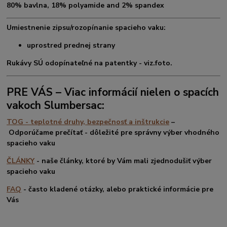
80% bavlna, 18% polyamide and 2% spandex
Umiestnenie zipsu/rozopínanie spacieho vaku:
uprostred prednej strany
Rukávy SÚ odopínateľné na patentky - viz.foto.
PRE VÁS – Viac informácií nielen o spacích
vakoch Slumbersac:
TOG - teplotné druhy, bezpečnosť a inštrukcie
–
Odporúčame
prečítať -
dôležité
pre správny výber vhodného
spacieho vaku
ČLÁNKY
- naše články, ktoré by Vám mali zjednodušiť výber
spacieho vaku
FAQ
-
často kladené otázky, alebo
praktické informácie
pre
Vás