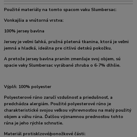
Použité materiály na tomto spacom vaku Slumbersac:
Vonkajšia a vnútorná vrstva:
100% jersey bavlna
Jersey je veľmi ľahká, pružná pletená tkanina, ktorá je veľmi
jemná a hladká, ideálna pre citlivú detskú pokožku.
A pretože jersey bavlna praním zmenšuje svoj objem, sú
spacie vaky Slumbersac vyrábané zhruba o 6-7% dlhšie.
Výplň: 100% polyester
Polyesterové rúno
zaručí vzdušnosť a priedušnosť, a
predchádza alergiám. Použité polyesterové rúno je
charakteristické svojou veľkou výhrevnosťou na malý použitý
objem a váhu rúna. Ďalšou významnou prednosťou tohto
rúna je jeho rýchle schnutie.
Materiál protisklzové/ponožkové části: