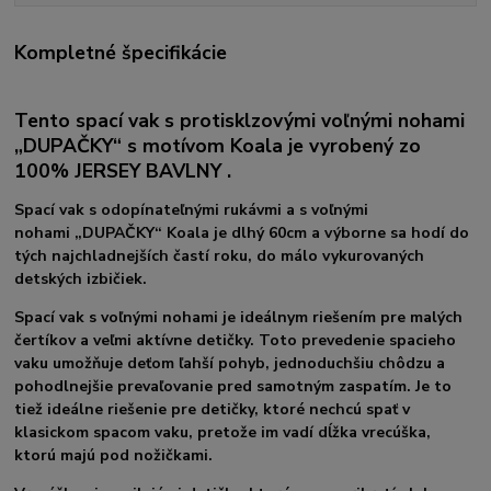
Kompletné špecifikácie
Tento spací vak s protisklzovými voľnými nohami
„DUPAČKY“ s motívom Koala je vyrobený zo
100% JERSEY BAVLNY .
Spací vak s odopínateľnými rukávmi a s voľnými
nohami
„DUPAČKY“ Koala
je dlhý
60cm
a výborne sa hodí do
tých najchladnejších častí roku, do málo vykurovaných
detských izbičiek.
Spací vak s voľnými nohami je ideálnym riešením pre malých
čertíkov a veľmi aktívne detičky. Toto prevedenie spacieho
vaku umožňuje deťom ľahší pohyb, jednoduchšiu chôdzu a
pohodlnejšie prevaľovanie pred samotným zaspatím. Je to
tiež ideálne riešenie pre detičky, ktoré nechcú spať v
klasickom spacom vaku, pretože im vadí dĺžka vrecúška,
ktorú majú pod nožičkami.