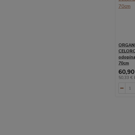
ORGANI
CELOROČ
odopína
70cm
60,90
50,33 €