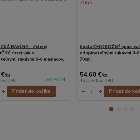
CKÁ BAVLNA - Zelený
Koala CELOROČNÝ spací vak
NÝ spací vak s
odopínateľnými rukávmi 0-6
teľnými rukávmi 0-6 mesiacov,
70cm
 €
54,60 €
/
ks
/
ks
SKLADEM
bez DPH
45,12 €
bez DPH
Pridať do košíka
Pridať do ko