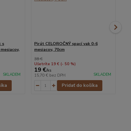
 s
Pirát CELOROČNÝ spací vak 0-6
Pi
 mesiacov,
mesiacov, 70cm
od
70
38 €
Ušetríte 19 €
(- 50 %)
19 €
54
/
ks
SKLADEM
SKLADEM
15,70 €
bez DPH
45
šíka
Pridať do košíka