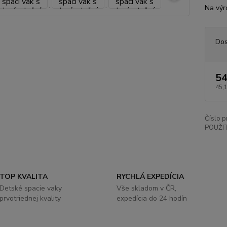
Na výr
Dos
54
45,
Číslo p
POUŽIT
TOP KVALITA
RYCHLÁ EXPEDÍCIA
Detské spacie vaky
Vše skladom v ČR,
prvotriednej kvality
expedícia do 24 hodín