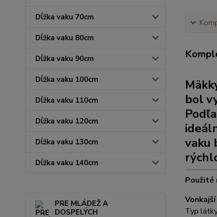
Dĺžka vaku 70cm
Kompl
Dĺžka vaku 80cm
Komple
Dĺžka vaku 90cm
Dĺžka vaku 100cm
Mäkký
bol v
Dĺžka vaku 110cm
Podľa
Dĺžka vaku 120cm
ideál
vaku 
Dĺžka vaku 130cm
rýchl
Dĺžka vaku 140cm
Použité 
Vonkajš
PRE MLÁDEŽ A
Typ látk
DOSPELÝCH