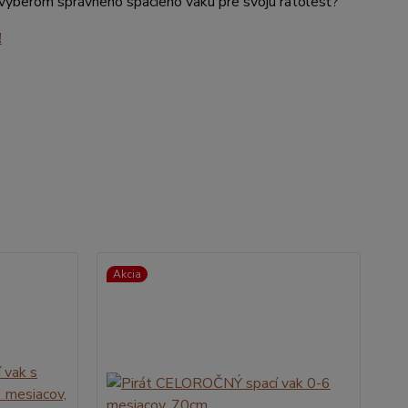
s výberom správneho spacieho vaku pre svoju ratolesť?
!
Akcia