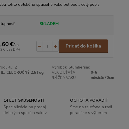
obu tohto detského spacieho vaku bol pou...
celý popis
tupnosť
SKLADEM
,60 €
/
ks
Pridať do košíka
12 €
bez DPH
roduktu:
2
Výrobca:
Slumbersac
IE:
CELOROČNÝ 2.5Tog
VEK DIEŤAŤA
0-6
/DĹŽKA VAKU:
měsíců/70cm
14 LET SKÚSENOSTÍ
OCHOTA PORADIŤ
Špecializácia na predaj
Sme na telefóne a radi
detských spacích vakov
poradíme s výberom