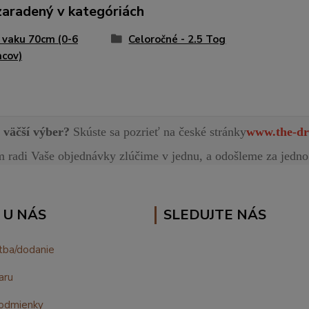
zaradený v kategóriách
 vaku 70cm (0-6
Celoročné - 2.5 Tog
cov)
e väčší výber?
Skúste sa pozrieť na české stránky
www.the-dr
radi Vaše objednávky zlúčime v jednu, a odošleme za jedno
 U NÁS
SLEDUJTE NÁS
tba/dodanie
aru
odmienky