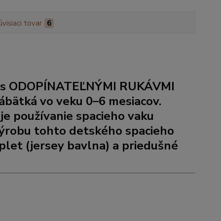
úvisiaci tovar
6
 s
ODOPÍNATEĽNÝMI RUKÁVMI
ábätká vo veku 0–6 mesiacov.
 je používanie spacieho vaku
výrobu tohto detského spacieho
let (jersey bavlna) a priedušné