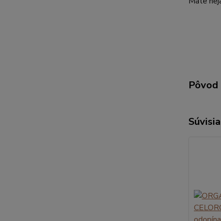
Máte neja
Pôvod 
Súvisia