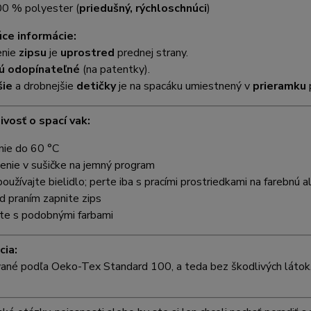
00 % polyester (
priedušný, rýchloschnúci
)
ce informácie:
enie
zipsu
je
uprostred
prednej strany.
ú odopínateľné
(na patentky).
šie
a drobnejšie
detičky
je na spacáku umiestnený v
prieramku
ivosť o spací vak:
nie do 60 °C
enie v sušičke na jemný program
oužívajte bielidlo; perte iba s pracími prostriedkami na farebnú 
d praním zapnite zips
te s podobnými farbami
cia:
vané podľa Oeko-Tex Standard 100, a teda bez škodlivých látok