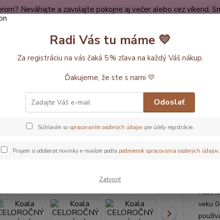
rom? Neváhajte a zavolajte pokojne aj večer alebo cez víkend. Sm
dy
Spokojní zákazníci
O nákupe
Kontakt
O nás
Radi Vás tu máme 💛
Neviet
Za registráciu na vás čaká 5 % zľava na každý Váš nákup.
Hľadať
+420
Ďakujeme, že ste s nami 💛
ĺžka vaku 70cm (0-6 mesiacov)
Koala CELOROČNÝ spací vak s odopínat
Odoslať
a CELOROČNÝ spací vak s odopí
Súhlasím so
spracovaním osobných údajov
pre účely registrácie.
acov, 70cm
Prajem si odoberať novinky e-mailom podľa
podmienok spracovania osobných údajov
.
Celo
Zatvoriť
Mäkký 
RUKÁVM
veku 0
použív