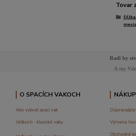
Tovar 
Dĺžka
mesia
Radi by st
A my Vám 
O SPACÍCH VAKOCH
NÁKUP
Ako vybrať spací vak
Doprava/pla
Veľkosti - klasické vaky
Výmena tov
Obchodné p