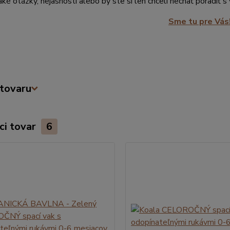
ké otázky, nejasnosti alebo by ste si len chceli nechať poradiť 
Sme tu pre Vás
tovaru
ci tovar
6