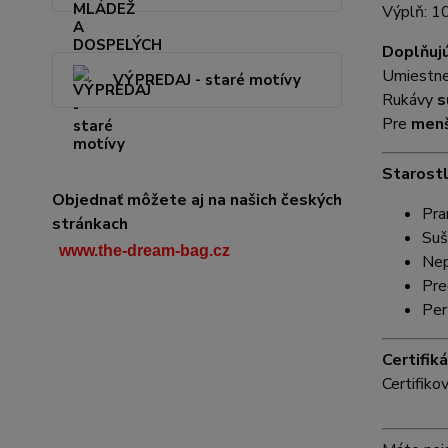
Výplň: 1
Doplňujú
Umiestn
VÝPREDAJ - staré motívy
Rukávy
s
Pre
men
Starostl
Objednať môžete aj na našich českých
Pra
stránkach
Suš
www.the-dream-bag.cz
Nep
Pre
Per
Certifiká
Certifiko