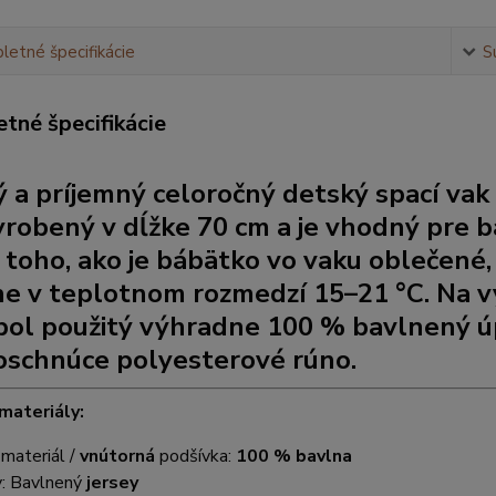
etné špecifikácie
S
tné špecifikácie
 a príjemný celoročný detský spací vak
yrobený v dĺžke 70 cm a je vhodný pre b
 toho, ako je bábätko vo vaku oblečené,
ne v teplotnom rozmedzí 15–21 °C. Na 
bol použitý výhradne 100 % bavlnený úp
oschnúce polyesterové rúno.
materiály:
í
materiál /
vnútorná
podšívka:
100 % bavlna
y: Bavlnený
jersey