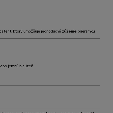
patent, ktorý umožňuje jednoduché
zúženie
prieramku.
alebo jemnú bielizeň
.