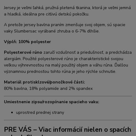
Jersey je veľmi ľahká, pružná pletená tkanina, ktorá je veľmi jemná
a hladká, ideálna pre citlivú detskú pokožku.
A pretože jersey bavlna praním zmenšuje svoj objem, sú spacie
vaky Slumbersac vyrábané zhruba o 6-7% dlhšie.
Výplň: 100% polyester
Polyesterové rúno
zaručí vzdušnosť a priedušnosť, a predchádza
alergiám. Použité polyesterové rúno je charakteristické svojou
veľkou výhrevnosťou na malý použitý objem a váhu rúna. Ďalšou
významnou prednosťou tohto rúna je jeho rýchle schnutie.
Materiál protisklzové/ponožkové části:
80% bavlna, 18% polyamide and 2% spandex
Umiestnenie zipsu/rozopínanie spacieho vaku:
uprostred prednej strany
PRE VÁS – Viac informácií nielen o spacích