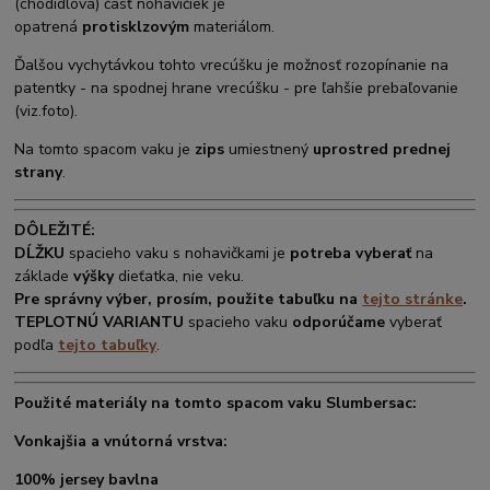
(chodidlová) časť nohavičiek je
opatrená
protisklzovým
materiálom.
Ďalšou vychytávkou tohto vrecúšku je možnosť rozopínanie na
patentky - na spodnej hrane vrecúšku - pre ľahšie prebaľovanie
(viz.foto).
Na tomto spacom vaku je
zips
umiestnený
uprostred prednej
strany
.
DÔLEŽITÉ:
DĹŽKU
spacieho vaku s nohavičkami je
potreba vyberať
na
základe
výšky
dieťatka, nie veku.
Pre správny výber, prosím, použite tabuľku na
tejto stránke
.
TEPLOTNÚ VARIANTU
spacieho vaku
odporúčame
vyberať
podľa
tejto tabuľky
.
Použité materiály na tomto spacom vaku Slumbersac:
Vonkajšia a vnútorná vrstva:
100% jersey bavlna