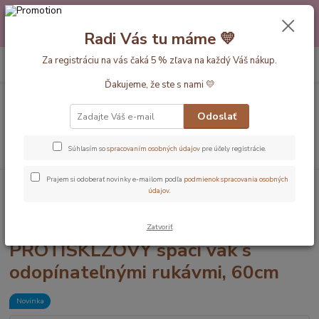
Máte nejakú otázku alebo váhate s výberom? Neváhajte a zavolajte
pokojne aj večer alebo cez víkend. Sme tu pre Vás.💛 Petra a babička
Radi Vás tu máme 💛
Monička
0
ks
Za registráciu na vás čaká 5 % zľava na každý Váš nákup.
EUR
+420 777 610 855
za
0 €
Ďakujeme, že ste s nami 💛
Menu
Odoslať
Hľadať
Súhlasím so
spracovaním osobných údajov
pre účely registrácie.
Prajem si odoberať novinky e-mailom podľa
podmienok spracovania osobných
Úvod
Dĺžka vaku 60cm
Pirátov CELOROČNÝ PROTISKLZOVÝ spací vak
údajov
.
s odopínateľnými rukávmi, 60cm
Pirátov CELOROČNÝ
Zatvoriť
PROTISKLZOVÝ spací vak s
odopínateľnými rukávmi, 60cm
Novinka