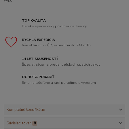
VAKU:
TOP KVALITA
Detské spacie vaky prvotriednej kvality
RYCHLÁ EXPEDÍCIA
Vše skladom v ČR, expedícia do 24 hodín
14 LET SKÚSENOSTÍ
Špecializácia na predaj detských spacích vakov
OCHOTA PORADIŤ
Sme na telefóne a radi poradíme s výberom
Kompletné špecifikácie
Súvisiaci tovar
8