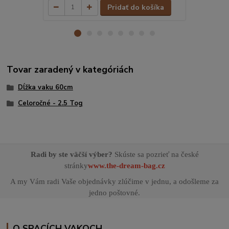
Pridať do košíka
Tovar zaradený v kategóriách
Dĺžka vaku 60cm
Celoročné - 2.5 Tog
Radi by ste väčší výber?
Skúste sa pozrieť na české
stránky
www.the-dream-bag.cz
A my Vám radi Vaše objednávky zlúčime v jednu, a odošleme za
jedno poštovné.
O SPACÍCH VAKOCH