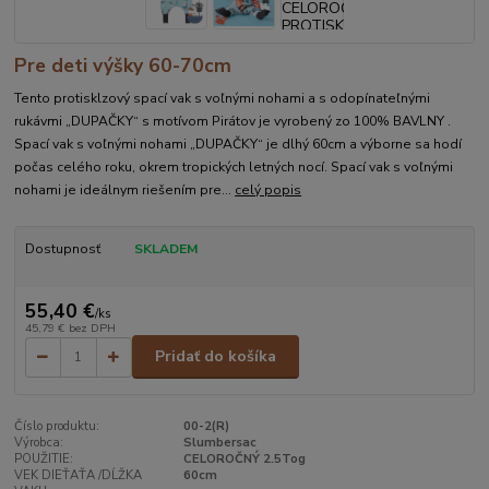
Pre deti výšky 60-70cm
Tento protisklzový spací vak s voľnými nohami a s odopínateľnými
rukávmi „DUPAČKY“ s motívom Pirátov je vyrobený zo 100% BAVLNY .
Spací vak s voľnými nohami „DUPAČKY“ je dlhý 60cm a výborne sa hodí
počas celého roku, okrem tropických letných nocí. Spací vak s voľnými
nohami je ideálnym riešením pre...
celý popis
Dostupnosť
SKLADEM
55,40 €
/
ks
45,79 €
bez DPH
Pridať do košíka
Číslo produktu:
00-2(R)
Výrobca:
Slumbersac
POUŽITIE:
CELOROČNÝ 2.5Tog
VEK DIEŤAŤA /DĹŽKA
60cm