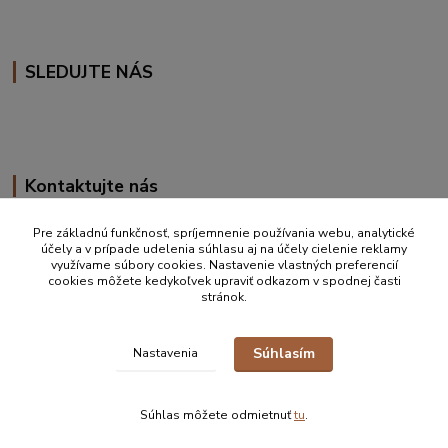
SLEDUJTE NÁS
Kontaktujte nás
+420 777 610 855
Pre základnú funkčnosť, spríjemnenie používania webu, analytické
účely a v prípade udelenia súhlasu aj na účely cielenie reklamy
využívame súbory cookies. Nastavenie vlastných preferencií
info@vakynaspanie.sk
cookies môžete kedykoľvek upraviť odkazom v spodnej časti
stránok.
Súhlasím
Nastavenia
© 2019-2026 Petra Ďurkove | info@vakynaspanie.sk | +420 777 610 855 |
Zastúpenie pre detské spacie vaky Schlummersack/Slumbersac ČR, SK
Súhlas môžete odmietnuť
tu
.
Vytvorené na
Eshop-rychlo.sk