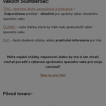
vakoch Slumbersac:
TOG - teplotné druhy, bezpečnosť a inštrukcie
–
Odporúčame
prečítať -
dôležité
pre správny výber vhodného
spacieho vaku
ČLÁNKY
- naše články, ktoré by Vám mali zjednodušiť výber
spacieho vaku
FAQ
-
často kladené otázky, alebo
praktické informácie
pre Vás
Máte nejaké otázky, nejasnosti alebo by ste si len chceli
nechať poradiť s výberom správneho spacieho vaku pre svoju
ratolesť?
Sme tu pre Vás!
Pôvod tovaru