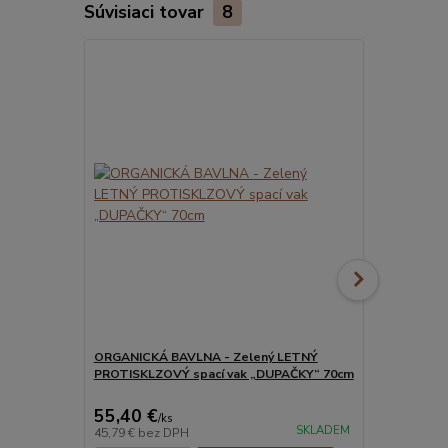
Súvisiaci tovar
8
ORGANICKÁ BAVLNA - Zelený LETNÝ
ORGANICKÁ 
PROTISKLZOVÝ spací vak „DUPAČKY“ 70cm
PROTISKLZO
55,40 €
55,40 €
/
ks
/
k
SKLADEM
45,79 €
bez DPH
45,79 €
bez 