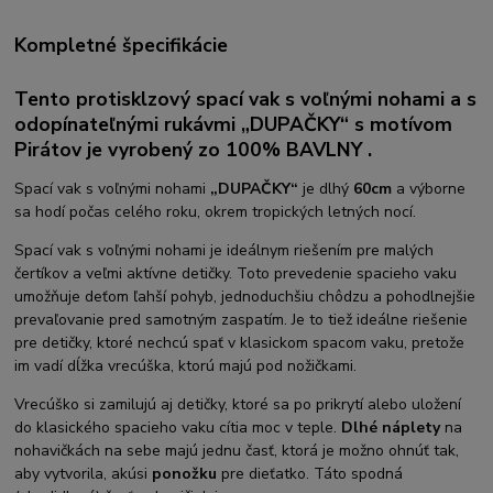
Kompletné špecifikácie
Tento protisklzový spací vak s voľnými nohami a s
odopínateľnými rukávmi „DUPAČKY“ s motívom
Pirátov je vyrobený zo 100% BAVLNY .
Spací vak s voľnými nohami
„DUPAČKY“
je dlhý
60cm
a výborne
sa hodí počas celého roku, okrem tropických letných nocí.
Spací vak s voľnými nohami je ideálnym riešením pre malých
čertíkov a veľmi aktívne detičky. Toto prevedenie spacieho vaku
umožňuje deťom ľahší pohyb, jednoduchšiu chôdzu a pohodlnejšie
prevaľovanie pred samotným zaspatím. Je to tiež ideálne riešenie
pre detičky, ktoré nechcú spať v klasickom spacom vaku, pretože
im vadí dĺžka vrecúška, ktorú majú pod nožičkami.
Vrecúško si zamilujú aj detičky, ktoré sa po prikrytí alebo uložení
do klasického spacieho vaku cítia moc v teple.
Dlhé náplety
na
nohavičkách na sebe majú jednu časť, ktorá je možno ohnúť tak,
aby vytvorila, akúsi
ponožku
pre dieťatko. Táto spodná