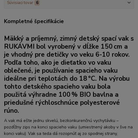
Súvisiaci tovar
6
Kompletné špecifikácie
Mäkký a príjemný, zimný detský spací vak s
RUKÁVMI
bol vyrobený v dĺžke 150 cm a
je vhodný pre detičky vo veku 6-10 rokov.
Podľa toho, ako je dieťatko vo vaku
oblečené, je používanie spacieho vaku
ideálne pri teplotách do 18 °C. Na výrobu
tohto detského spacieho vaku bola
použitá výhradne 100 %
BIO bavlna
a
priedušné rýchloschnúce polyesterové
rúno.
A vak má ešte jednu skvelú, bezkonkurenčnú vychytávku –
pozdĺžny zips na konci spacieho vaku (umiestnený akoby v šve na
konci vaku). Vak sa teda dá rozopnúť aj zo spodnej strany,