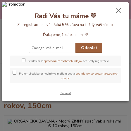
Máte nejakú otázku alebo váhate s výberom? Neváhajte a zavolajte
pokojne aj večer alebo cez víkend. Sme tu pre Vás.💛 Petra a babička
Radi Vás tu máme 💛
Monička
0
ks
Za registráciu na vás čaká 5 % zľava na každý Váš nákup.
EUR
+420 777 610 855
za
0 €
Ďakujeme, že ste s nami 💛
Menu
Odoslať
Hľadať
Súhlasím so
spracovaním osobných údajov
pre účely registrácie.
Úvod
Dĺžka vaku 150cm (6-10rokov)
ORGANICKÁ BAVLNA - Modrý
Prajem si odoberať novinky e-mailom podľa
podmienok spracovania osobných
ZIMNÝ spací vak s rukávmi, 6-10 rokov, 150cm
údajov
.
ORGANICKÁ BAVLNA - Modrý
Zatvoriť
ZIMNÝ spací vak s rukávmi, 6-10
rokov, 150cm