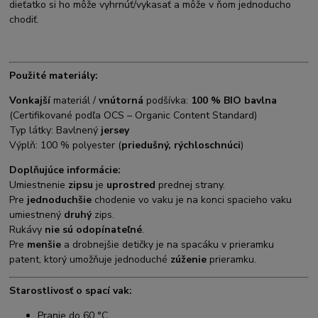
dieťatko si ho môže vyhrnúť/vykasať a môže v ňom jednoducho
chodiť.
Použité materiály:
Vonkajší
materiál /
vnútorná
podšívka:
100 % BIO bavlna
(Certifikované podľa OCS – Organic Content Standard)
Typ látky: Bavlnený
jersey
Výplň: 100 % polyester (
priedušný, rýchloschnúci
)
Doplňujúce informácie:
Umiestnenie
zipsu
je
uprostred
prednej strany.
Pre
jednoduchšie
chodenie vo vaku je na konci spacieho vaku
umiestnený
druhý
zips.
Rukávy
nie sú odopínateľné
.
Pre
menšie
a drobnejšie detičky je na spacáku v prieramku
patent, ktorý umožňuje jednoduché
zúženie
prieramku.
Starostlivosť o spací vak:
Pranie do 60 °C