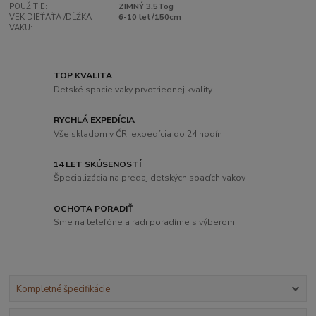
POUŽITIE:
ZIMNÝ 3.5Tog
VEK DIEŤAŤA /DĹŽKA
6-10 let/150cm
VAKU:
TOP KVALITA
Detské spacie vaky prvotriednej kvality
RYCHLÁ EXPEDÍCIA
Vše skladom v ČR, expedícia do 24 hodín
14 LET SKÚSENOSTÍ
Špecializácia na predaj detských spacích vakov
OCHOTA PORADIŤ
Sme na telefóne a radi poradíme s výberom
Kompletné špecifikácie