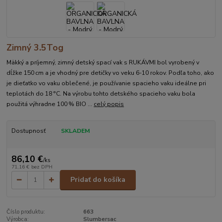
Zimný 3.5Tog
Mäkký a príjemný, zimný detský spací vak s RUKÁVMI bol vyrobený v
dĺžke 150 cm a je vhodný pre detičky vo veku 6-10 rokov. Podľa toho, ako
je dieťatko vo vaku oblečené, je používanie spacieho vaku ideálne pri
teplotách do 18 °C. Na výrobu tohto detského spacieho vaku bola
použitá výhradne 100 % BIO ...
celý popis
Dostupnosť
SKLADEM
86,10 €
/
ks
71,16 €
bez DPH
Pridať do košíka
Číslo produktu:
663
Výrobca:
Slumbersac