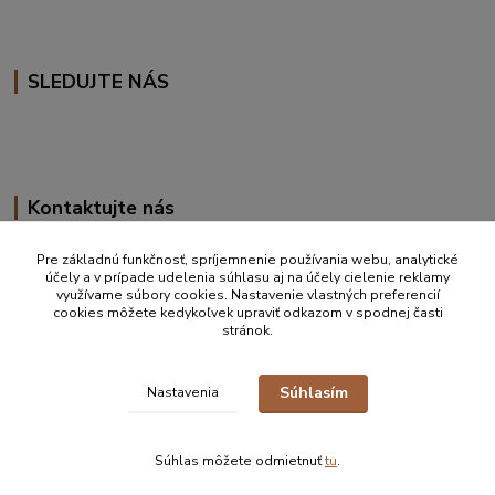
SLEDUJTE NÁS
Kontaktujte nás
+420 777 610 855
Pre základnú funkčnosť, spríjemnenie používania webu, analytické
účely a v prípade udelenia súhlasu aj na účely cielenie reklamy
využívame súbory cookies. Nastavenie vlastných preferencií
info@vakynaspanie.sk
cookies môžete kedykoľvek upraviť odkazom v spodnej časti
stránok.
Súhlasím
Nastavenia
© 2019-2026 Petra Ďurkove | info@vakynaspanie.sk | +420 777 610 855 |
Zastúpenie pre detské spacie vaky Schlummersack/Slumbersac ČR, SK
Súhlas môžete odmietnuť
tu
.
Vytvorené na
Eshop-rychlo.sk