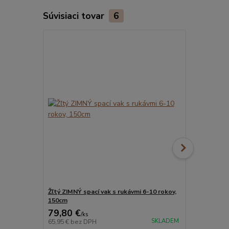
Súvisiaci tovar
6
Žľtý ZIMNÝ spací vak s rukávmi 6-10 rokov,
ORGANICKÁ 
150cm
vak s rukávm
79,80 €
86,10 €
/
ks
/
k
SKLADEM
65,95 €
bez DPH
71,16 €
bez 