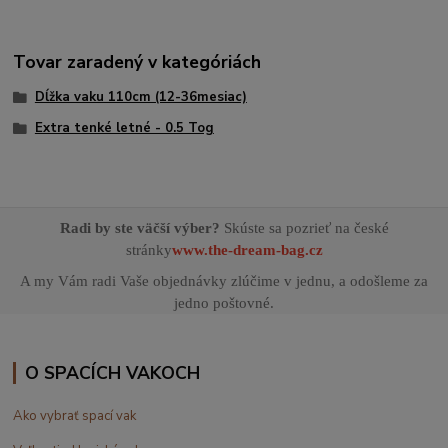
Tovar zaradený v kategóriách
Dĺžka vaku 110cm (12-36mesiac)
Extra tenké letné - 0.5 Tog
Radi by ste väčší výber?
Skúste sa pozrieť na české
stránky
www.the-dream-bag.cz
A my Vám radi Vaše objednávky zlúčime v jednu, a odošleme za
jedno poštovné.
O SPACÍCH VAKOCH
Ako vybrať spací vak