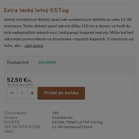
Extra tenký letný 0.5Tog
Jemný mušelínový detský spací vak vyrobený pre detičky vo veku 12–36
mesiacov. Tento detský spací vak má dĺžku 110 cm a skvelo sa hodí do
tých najteplejších letných nocí, keď panujú tropické teploty. Môže byť tiež
výborným pomocníkom na dovolenke v teplých krajinách. V závislosti od
toho, ako...
celý popis
Dostupnosť
SKLADEM
52,50 €
/
ks
43,39 €
bez DPH
Pridať do košíka
Číslo produktu:
185
Výrobca:
Slumbersac
POUŽITIE:
EXTRA TENKÝ LETNÝ 0.5Tog
VEK DIEŤAŤA /DĹŽKA
12-36 mesiacov/110cm
VAKU: