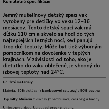
Kompletné špecifikácie
Jemný mušelínový detský spací vak
vyrobený pre detičky vo veku 12–36
mesiacov. Tento detský spací vak má
dĺžku 110 cm a skvelo sa hodí do tých
najteplejších letných nocí, keď panujú
tropické teploty. Môže byť tiež výborným
pomocníkom na dovolenke v teplých
krajinách. V závislosti od toho, ako je
dieťatko do vaku oblečené, je vhodný do
izbovej teploty nad 24°C.
Použité materiály:
Materiál:
50%
viskóza (z
bambusovej celulózy
) /
50% bavlna
Typ látky:
Mušelín
z viskózy (z bambusovej celulózy) a bavlny
Umiestnenie zipsu: Uprostred
prednej
strany.