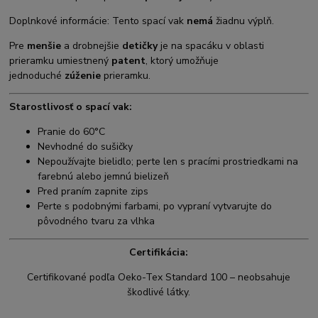
Doplnkové informácie: Tento spací vak
nemá
žiadnu výplň.
Pre
menšie
a drobnejšie
detičky
je na spacáku v oblasti
prieramku umiestnený
patent
, ktorý umožňuje
jednoduché
zúženie
prieramku.
Starostlivosť o spací vak:
Pranie do 60°C
Nevhodné do sušičky
Nepoužívajte bielidlo; perte len s pracími prostriedkami na
farebnú alebo jemnú bielizeň
Pred praním zapnite zips
Perte s podobnými farbami, po vypraní vytvarujte do
pôvodného tvaru za vlhka
Certifikácia:
Certifikované podľa Oeko-Tex Standard 100 – neobsahuje
škodlivé látky.