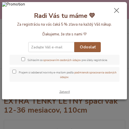
Máte nejakú otázku alebo váhate s výberom? Neváhajte a zavolajte
pokojne aj večer alebo cez víkend. Sme tu pre Vás.💛 Petra a babička
Radi Vás tu máme 💛
Monička
0
ks
Za registráciu na vás čaká 5 % zľava na každý Váš nákup.
EUR
+420 777 610 855
za
0 €
Ďakujeme, že ste s nami 💛
Menu
Odoslať
Hľadať
Súhlasím so
spracovaním osobných údajov
pre účely registrácie.
Prajem si odoberať novinky e-mailom podľa
podmienok spracovania osobných
Úvod
Dĺžka vaku 110cm (12-36mesiac)
Morský svet MUŠELÍNOVÝ
údajov
.
EXTRA TENKÝ LETNÝ spací vak 12-36 mesiacov, 110cm
Morský svet MUŠELÍNOVÝ
Zatvoriť
EXTRA TENKÝ LETNÝ spací vak
12-36 mesiacov, 110cm