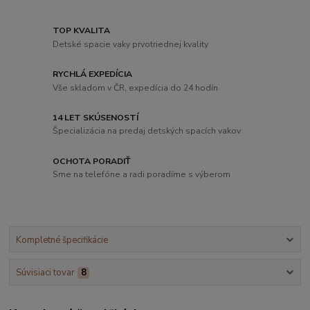
TOP KVALITA
Detské spacie vaky prvotriednej kvality
RYCHLÁ EXPEDÍCIA
Vše skladom v ČR, expedícia do 24 hodín
14 LET SKÚSENOSTÍ
Špecializácia na predaj detských spacích vakov
OCHOTA PORADIŤ
Sme na telefóne a radi poradíme s výberom
Kompletné špecifikácie
Súvisiaci tovar
8