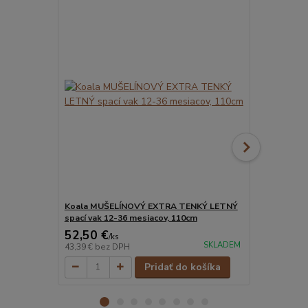
Koala MUŠELÍNOVÝ EXTRA TENKÝ LETNÝ
Morský sve
spací vak 12-36 mesiacov, 110cm
LETNÝ spací
52,50 €
52,50 €
/
ks
/
k
SKLADEM
43,39 €
bez DPH
43,39 €
bez 
Pridať do košíka