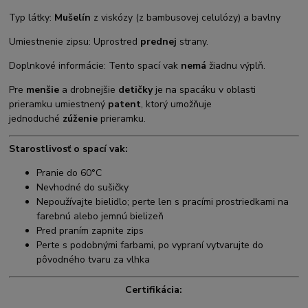
Typ látky:
Mušelín
z viskózy (z bambusovej celulózy) a bavlny
Umiestnenie zipsu: Uprostred
prednej
strany.
Doplnkové informácie: Tento spací vak
nemá
žiadnu výplň.
Pre
menšie
a drobnejšie
detičky
je na spacáku v oblasti
prieramku umiestnený
patent
, ktorý umožňuje
jednoduché
zúženie
prieramku.
Starostlivosť o spací vak:
Pranie do 60°C
Nevhodné do sušičky
Nepoužívajte bielidlo; perte len s pracími prostriedkami na
farebnú alebo jemnú bielizeň
Pred praním zapnite zips
Perte s podobnými farbami, po vypraní vytvarujte do
pôvodného tvaru za vlhka
Certifikácia: