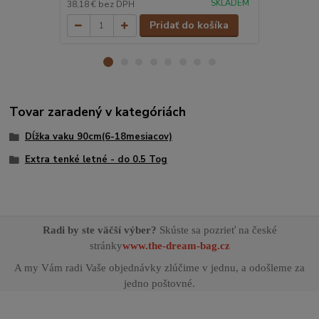
SKLADEM
38,18 €
bez DPH
38,18 €
bez 
Pridať do košíka
Tovar zaradený v kategóriách
Dĺžka vaku 90cm(6-18mesiacov)
Extra tenké letné - do 0.5 Tog
Radi by ste väčší výber?
Skúste sa pozrieť na české
stránky
www.the-dream-bag.cz
A my Vám radi Vaše objednávky zlúčime v jednu, a odošleme za
jedno poštovné.