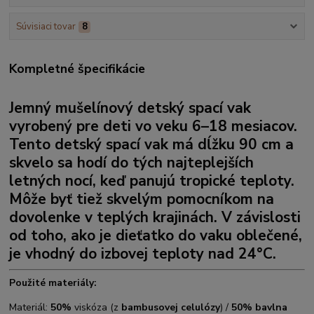
Súvisiaci tovar
8
Kompletné špecifikácie
Jemný mušelínový detský spací vak
vyrobený pre deti vo veku 6–18 mesiacov.
Tento detský spací vak má dĺžku 90 cm a
skvelo sa hodí do tých najteplejších
letných nocí, keď panujú tropické teploty.
Môže byť tiež skvelým pomocníkom na
dovolenke v teplých krajinách. V závislosti
od toho, ako je dieťatko do vaku oblečené,
je vhodný do izbovej teploty nad 24°C.
Použité materiály:
Materiál:
50%
viskóza (z
bambusovej celulózy
) /
50% bavlna