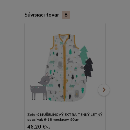
Súvisiaci tovar
8
Zelený MUŠELÍNOVÝ EXTRA TENKÝ LETNÝ
Koala MUŠE
spací vak 6-18 mesiacov, 90cm
spací vak 6-
46,20 €
46,20 €
/
ks
/
k