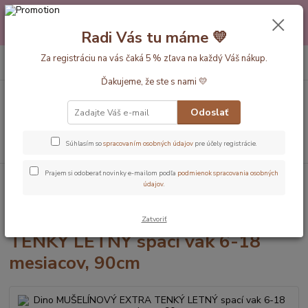
Máte nejakú otázku alebo váhate s výberom? Neváhajte a zavolajte
pokojne aj večer alebo cez víkend. Sme tu pre Vás.💛 Petra a babička
Radi Vás tu máme 💛
Monička
0
ks
Za registráciu na vás čaká 5 % zľava na každý Váš nákup.
EUR
+420 777 610 855
za
0 €
Ďakujeme, že ste s nami 💛
Menu
Odoslať
Hľadať
Súhlasím so
spracovaním osobných údajov
pre účely registrácie.
Prajem si odoberať novinky e-mailom podľa
podmienok spracovania osobných
Úvod
Dĺžka vaku 90cm(6-18mesiacov)
Dino MUŠELÍNOVÝ EXTRA
údajov
.
TENKÝ LETNÝ spací vak 6-18 mesiacov, 90cm
Dino MUŠELÍNOVÝ EXTRA
Zatvoriť
TENKÝ LETNÝ spací vak 6-18
mesiacov, 90cm