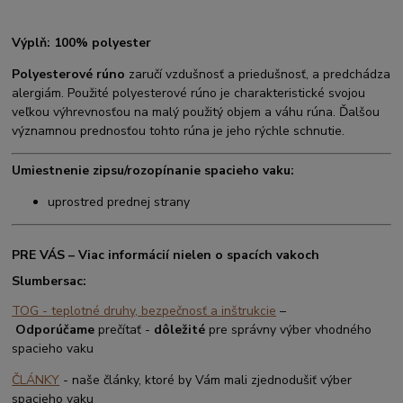
Výplň: 100% polyester
Polyesterové rúno
zaručí vzdušnosť a priedušnosť, a predchádza
alergiám. Použité polyesterové rúno je charakteristické svojou
veľkou výhrevnosťou na malý použitý objem a váhu rúna. Ďalšou
významnou prednosťou tohto rúna je jeho rýchle schnutie.
Umiestnenie zipsu/rozopínanie spacieho vaku:
uprostred prednej strany
PRE VÁS – Viac informácií nielen o spacích vakoch
Slumbersac:
TOG - teplotné druhy, bezpečnosť a inštrukcie
–
Odporúčame
prečítať -
dôležité
pre správny výber vhodného
spacieho vaku
ČLÁNKY
- naše články, ktoré by Vám mali zjednodušiť výber
spacieho vaku