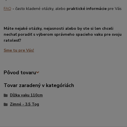
FAQ
-
často kladené otázky, alebo
praktické informácie
pre Vás
Máte nejaké otázky, nejasnosti alebo by ste si len chceli
nechať poradiť s výberom správneho spacieho vaku pre svoju
ratolesť?
Sme tu pre Vás!
Pôvod tovaru
Tovar zaradený v kategóriách
Dĺžka vaku 110cm
Zimné - 3.5 Tog