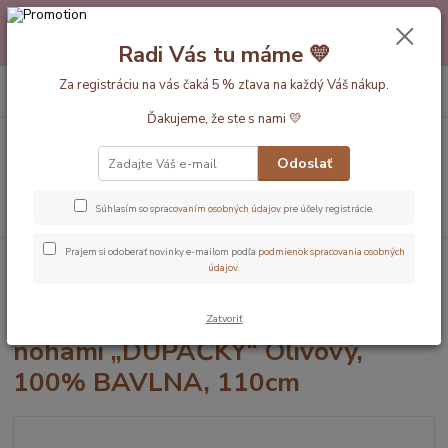
Máte nejakú otázku alebo váhate s výberom? Neváhajte a zavolajte
pokojne aj večer alebo cez víkend. Sme tu pre Vás.💛 Petra a babička
Radi Vás tu máme 💛
Monička
0
ks
Za registráciu na vás čaká 5 % zľava na každý Váš nákup.
EUR
+420 777 610 855
za
0 €
Ďakujeme, že ste s nami 💛
Menu
Odoslať
Hľadať
Súhlasím so
spracovaním osobných údajov
pre účely registrácie.
Prajem si odoberať novinky e-mailom podľa
podmienok spracovania osobných
Úvod
Dĺžka vaku 110cm
ZIMNÝ spací vak s voľnými nohami
údajov
.
„DUPAČKY“ Olivový, 100% BAVLNA, 110cm
ZIMNÝ spací vak s voľnými
Zatvoriť
nohami „DUPAČKY“ Olivový,
100% BAVLNA, 110cm