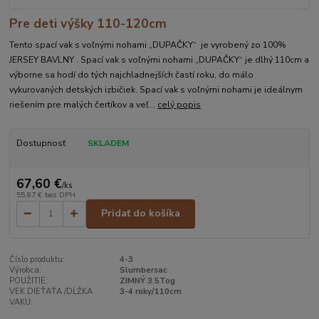
Pre deti výšky 110-120cm
Tento spací vak s voľnými nohami „DUPAČKY“ je vyrobený zo 100%
JERSEY BAVLNY . Spací vak s voľnými nohami „DUPAČKY“ je dlhý 110cm a
výborne sa hodí do tých najchladnejších častí roku, do málo
vykurovaných detských izbičiek. Spací vak s voľnými nohami je ideálnym
riešením pre malých čertíkov a veľ...
celý popis
Dostupnosť
SKLADEM
67,60 €
/
ks
55,87 €
bez DPH
Pridať do košíka
Číslo produktu:
4-3
Výrobca:
Slumbersac
POUŽITIE:
ZIMNÝ 3.5Tog
VEK DIEŤAŤA /DĹŽKA
3-4 roky/110cm
VAKU: