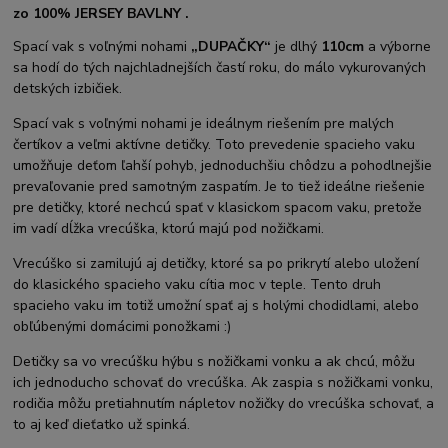
zo 100% JERSEY BAVLNY .
Spací vak s voľnými nohami
„DUPAČKY“
je dlhý
110cm
a výborne
sa hodí do tých najchladnejších častí roku, do málo vykurovaných
detských izbičiek.
Spací vak s voľnými nohami je ideálnym riešením pre malých
čertíkov a veľmi aktívne detičky. Toto prevedenie spacieho vaku
umožňuje deťom ľahší pohyb, jednoduchšiu chôdzu a pohodlnejšie
prevaľovanie pred samotným zaspatím. Je to tiež ideálne riešenie
pre detičky, ktoré nechcú spať v klasickom spacom vaku, pretože
im vadí dĺžka vrecúška, ktorú majú pod nožičkami.
Vrecúško si zamilujú aj detičky, ktoré sa po prikrytí alebo uložení
do klasického spacieho vaku cítia moc v teple. Tento druh
spacieho vaku im totiž umožní spať aj s holými chodidlami, alebo
obľúbenými domácimi ponožkami :)
Detičky sa vo vrecúšku hýbu s nožičkami vonku a ak chcú, môžu
ich jednoducho schovať do vrecúška. Ak zaspia s nožičkami vonku,
rodičia môžu pretiahnutím nápletov nožičky do vrecúška schovať, a
to aj keď dieťatko už spinká.