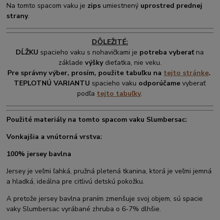
Na tomto spacom vaku je
zips
umiestnený
uprostred prednej
strany
.
DÔLEŽITÉ:
DĹŽKU
spacieho vaku s nohavičkami je
potreba vyberať
na
základe
výšky
dieťatka, nie veku.
Pre správny výber, prosím, použite tabuľku na
tejto stránke
.
TEPLOTNÚ VARIANTU
spacieho vaku
odporúčame
vyberať
podľa
tejto tabuľky
.
Použité materiály na tomto spacom vaku Slumbersac:
Vonkajšia a vnútorná vrstva:
100% jersey bavlna
Jersey je veľmi ľahká, pružná pletená tkanina, ktorá je veľmi jemná
a hladká, ideálna pre citlivú detskú pokožku.
A pretože jersey bavlna praním zmenšuje svoj objem, sú spacie
vaky Slumbersac vyrábané zhruba o 6-7% dlhšie.