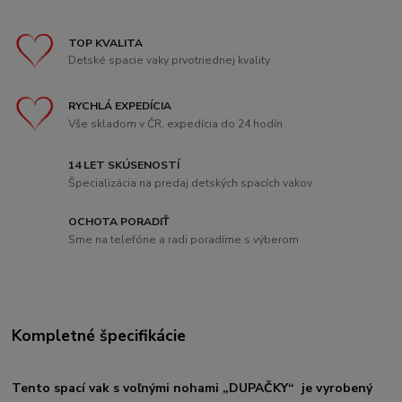
TOP KVALITA
Detské spacie vaky prvotriednej kvality
RYCHLÁ EXPEDÍCIA
Vše skladom v ČR, expedícia do 24 hodín
14 LET SKÚSENOSTÍ
Špecializácia na predaj detských spacích vakov
OCHOTA PORADIŤ
Sme na telefóne a radi poradíme s výberom
Kompletné špecifikácie
Tento spací vak s voľnými nohami
„DUPAČKY“ je vyrobený