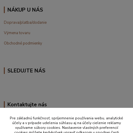
NÁKUP U NÁS
Doprava/platba/dodanie
Výmena tovaru
Obchodné podmienky
SLEDUJTE NÁS
Kontaktujte nás
+420 777 610 855
Pre základnú funkčnosť, spríjemnenie používania webu, analytické
účely a v prípade udelenia súhlasu aj na účely cielenie reklamy
využívame súbory cookies. Nastavenie vlastných preferencií
info@vakynaspanie.sk
cookies môžete kedykoľvek upraviť odkazom v spodnej časti