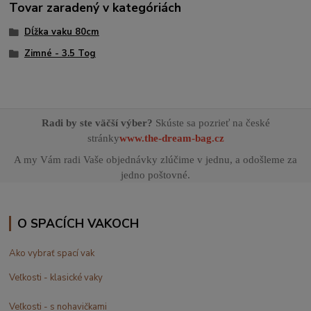
Tovar zaradený v kategóriách
Dĺžka vaku 80cm
Zimné - 3.5 Tog
Radi by ste väčší výber?
Skúste sa pozrieť na české
stránky
www.the-dream-bag.cz
A my Vám radi Vaše objednávky zlúčime v jednu, a odošleme za
jedno poštovné.
O SPACÍCH VAKOCH
Ako vybrať spací vak
Veľkosti - klasické vaky
Veľkosti - s nohavičkami