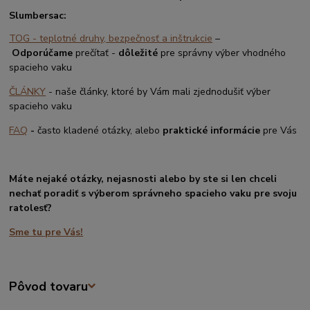
Slumbersac:
TOG - teplotné druhy, bezpečnosť a inštrukcie
–
Odporúčame
prečítať -
dôležité
pre správny výber vhodného
spacieho vaku
ČLÁNKY
- naše články, ktoré by Vám mali zjednodušiť výber
spacieho vaku
FAQ
-
často kladené otázky, alebo
praktické informácie
pre Vás
Máte nejaké otázky, nejasnosti alebo by ste si len chceli
nechať poradiť s výberom správneho spacieho vaku pre svoju
ratolesť?
Sme tu pre Vás!
Pôvod tovaru