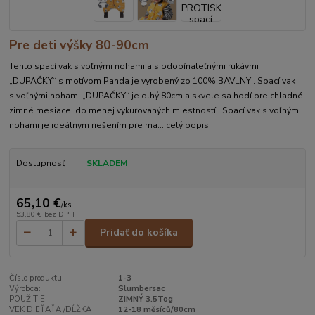
Pre deti výšky 80-90cm
Tento spací vak s voľnými nohami a s odopínateľnými rukávmi
„DUPAČKY“ s motívom Panda je vyrobený zo 100% BAVLNY . Spací vak
s voľnými nohami „DUPAČKY“ je dlhý 80cm a skvele sa hodí pre chladné
zimné mesiace, do menej vykurovaných miestností . Spací vak s voľnými
nohami je ideálnym riešením pre ma...
celý popis
Dostupnosť
SKLADEM
65,10 €
/
ks
53,80 €
bez DPH
Pridať do košíka
Číslo produktu:
1-3
Výrobca:
Slumbersac
POUŽITIE:
ZIMNÝ 3.5Tog
VEK DIEŤAŤA /DĹŽKA
12-18 měsíců/80cm