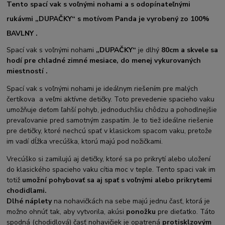
Tento spací vak s voľnými nohami a s odopínateľnými
rukávmi „DUPAČKY“ s motívom Panda je vyrobený zo 100%
BAVLNY .
Spací vak s voľnými nohami
„DUPAČKY“
je dlhý
80cm a skvele sa
hodí pre chladné zimné mesiace, do menej vykurovaných
miestností .
Spací vak s voľnými nohami je ideálnym riešením pre malých
čertíkov
a
a veľmi aktívne detičky. Toto prevedenie spacieho vaku
umožňuje deťom ľahší pohyb, jednoduchšiu chôdzu a pohodlnejšie
prevaľovanie pred samotným zaspatím. Je to tiež ideálne riešenie
pre detičky, ktoré nechcú spať v klasickom spacom vaku, pretože
im vadí dĺžka vrecúška, ktorú majú pod nožičkami.
Vrecúško si zamilujú aj detičky, ktoré sa po prikrytí alebo uložení
do klasického spacieho vaku cítia moc v teple.
Tento spaci vak im
totiž
umožní pohybovať sa aj spať s voľnými alebo prikrytemi
chodidlami.
Dlhé náplety
na nohavičkách na sebe majú jednu časť, ktorá je
možno ohnúť tak, aby vytvorila, akúsi
ponožku
pre dieťatko. Táto
spodná (chodidlová) časť nohavičiek je opatrená
protisklzovým