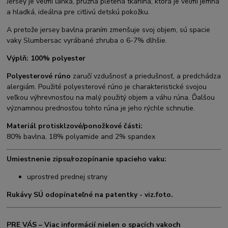
Jersey je veľmi ľahká, pružná pletená tkanina, ktorá je veľmi jemná
a hladká, ideálna pre citlivú detskú pokožku.
A pretože jersey bavlna praním zmenšuje svoj objem, sú spacie
vaky Slumbersac vyrábané zhruba o 6-7% dlhšie.
Výplň: 100% polyester
Polyesterové rúno
zaručí vzdušnosť a priedušnosť, a predchádza
alergiám. Použité polyesterové rúno je charakteristické svojou
veľkou výhrevnosťou na malý použitý objem a váhu rúna. Ďalšou
významnou prednosťou tohto rúna je jeho rýchle schnutie.
Materiál protisklzové/ponožkové části:
80% bavlna, 18% polyamide and 2% spandex
Umiestnenie zipsu/rozopínanie spacieho vaku:
uprostred prednej strany
Rukávy SÚ odopínateľné na patentky - viz.foto.
PRE VÁS – Viac informácií nielen o spacích vakoch