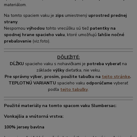
materiálom.
Na tomto spaciem vaku je
zips
umiestnený
uprostred prednej
strany
.
Nespornou
výhodou
tohto vrecúšku sú tiež
patentky na
spodnej hrane spacieho vaku
, ktoré umožňujú
ľahšie nočné
prebaľovanie
(viz.foto).
DÔLEŽITÉ:
DĹŽKU
spacieho vaku s nohavičkami je
potreba vyberať
na
základe
výšky
dieťatka, nie veku.
Pre správny výber, prosím, použite tabuľku na
tejto stránke
.
TEPLOTNÚ VARIANTU
spacieho vaku
odporúčame
vyberať
podľa
tejto tabuľky
.
Použité materiály na tomto spacom vaku Slumbersac:
Vonkajšia a vnútorná vrstva:
100% jersey bavlna