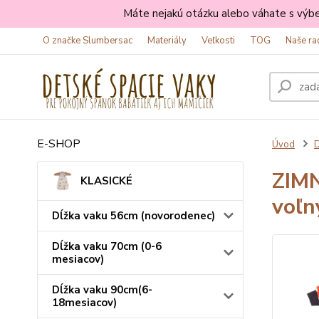
Máte nejakú otázku alebo váhate s výbe
O značke Slumbersac
Materiály
Veľkosti
TOG
Naše ra
E-SHOP
Úvod
D
ZIMN
KLASICKÉ
voľn
Dĺžka vaku 56cm (novorodenec)
Dĺžka vaku 70cm (0-6
mesiacov)
Dĺžka vaku 90cm(6-
18mesiacov)