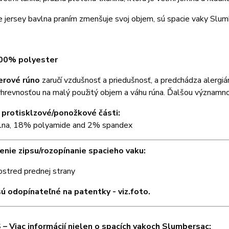
 jersey bavlna praním zmenšuje svoj objem, sú spacie vaky Slu
100% polyester
erové rúno
zaručí vzdušnosť a priedušnosť, a predchádza alergiá
hrevnosťou na malý použitý objem a váhu rúna. Ďalšou významnou
 protisklzové/ponožkové části:
na, 18% polyamide and 2% spandex
nie zipsu/rozopínanie spacieho vaku:
ostred prednej strany
ú odopínateľné na patentky - viz.foto.
– Viac informácií nielen o spacích vakoch Slumbersac: