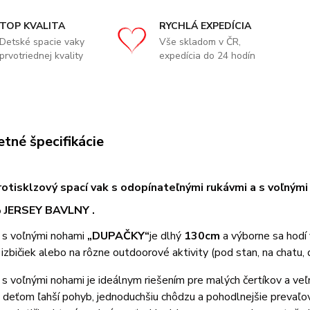
TOP KVALITA
RYCHLÁ EXPEDÍCIA
Detské spacie vaky
Vše skladom v ČR,
prvotriednej kvality
expedícia do 24 hodín
tné špecifikácie
otisklzový spací vak s odopínateľnými rukávmi a s voľným
 JERSEY BAVLNY .
k s voľnými nohami
„DUPAČKY“
je dlhý
130cm
a výborne sa hodí 
izbičiek alebo na rôzne outdoorové aktivity (pod stan, na chatu, 
 s voľnými nohami je ideálnym riešením pre malých čertíkov a ve
deťom ľahší pohyb, jednoduchšiu chôdzu a pohodlnejšie prevaľov