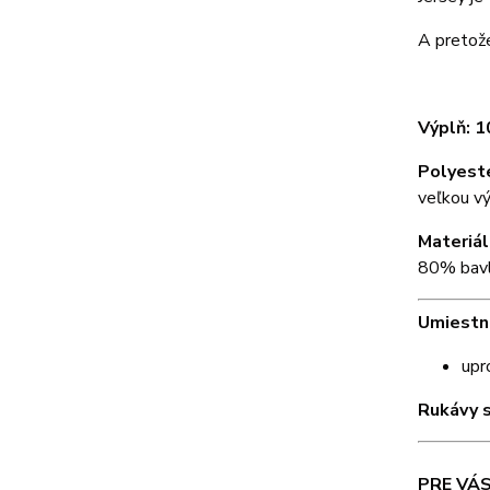
A pretože
Výplň: 
Polyest
veľkou vý
Materiál
80% bavl
Umiestne
upr
Rukávy s
PRE VÁS 