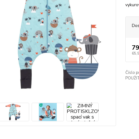
vykuro
Dos
79
65,
Číslo p
POUŽIT