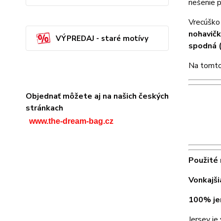
riešenie 
Vrecúško 
nohavičk
VÝPREDAJ - staré motívy
spodná (
Na tomto
Objednať môžete aj na našich českých
stránkach
www.the-dream-bag.cz
Použité
Vonkajši
100% je
Jersey je