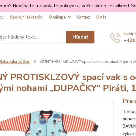
rom? Neváhajte a zavolajte pokojne aj večer alebo cez víkend. Sm
dy
Spokojní zákazníci
O nákupe
Kontakt
O nás
Radi Vás tu máme 💛
Neviet
Za registráciu na vás čaká 5 % zľava na každý Váš nákup.
Hľadať
+420
Ďakujeme, že ste s nami 💛
ĺžka vaku 130cm
ZIMNÝ PROTISKLZOVÝ spací vak s odopínateľnými ru
Odoslať
Ý PROTISKLZOVÝ spací vak s od
Súhlasím so
spracovaním osobných údajov
pre účely registrácie.
ými nohami „DUPAČKY“ Piráti,
Prajem si odoberať novinky e-mailom podľa
podmienok spracovania osobných údajov
.
Pre 
Zatvoriť
Tento 
nohami
BAVLNY
výborn