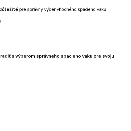
dôležité
pre správny výber vhodného spacieho vaku
u
poradiť s výberom správneho spacieho vaku pre svoju