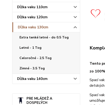
Dĺžka vaku 110cm
Dĺžka vaku 120cm
Dĺžka vaku 130cm
Extra tenké letné - do 0.5 Tog
Komple
Letné - 1 Tog
Celoročné - 2.5 Tog
Tento pr
Zimné - 3.5 Tog
zo 100%
Dĺžka vaku 140cm
Spací va
detských 
Spací vak
PRE MLÁDEŽ A
umožňuje 
DOSPELÝCH