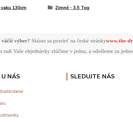
 vaku 130cm
Zimné - 3.5 Tog
e väčší výber?
Skúste sa pozrieť na české stránky
www.the-dr
radi Vaše objednávky zlúčime v jednu, a odošleme za jedno
 U NÁS
SLEDUJTE NÁS
tba/dodanie
aru
odmienky