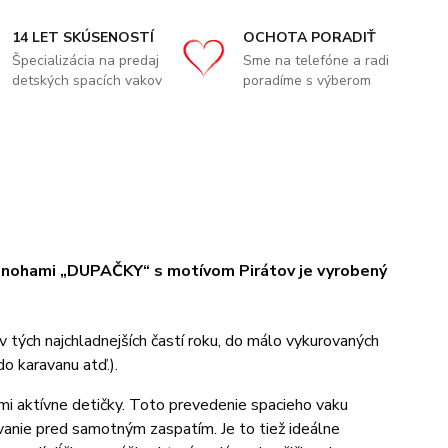
14 LET SKÚSENOSTÍ
OCHOTA PORADIŤ
Špecializácia na predaj
Sme na telefóne a radi
detských spacích vakov
poradíme s výberom
i nohami
„DUPAČKY“ s motívom Pirátov
je vyrobený
v tých najchladnejších častí roku, do málo vykurovaných
do karavanu atď.).
ľmi aktívne detičky. Toto prevedenie spacieho vaku
anie pred samotným zaspatím. Je to tiež ideálne