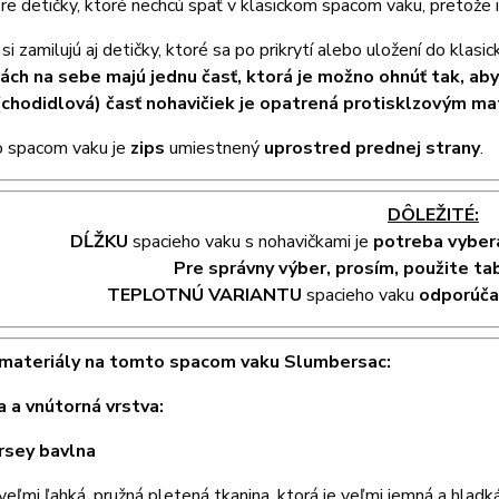
pre detičky, ktoré nechcú spať v klasickom spacom vaku, pretože 
si zamilujú aj detičky, ktoré sa po prikrytí alebo uložení do klasi
ách na sebe majú jednu časť, ktorá je možno ohnúť tak, aby
chodidlová) časť nohavičiek je opatrená protisklzovým m
 spacom vaku je
zips
umiestnený
uprostred prednej strany
.
DÔLEŽITÉ:
DĹŽKU
spacieho vaku s nohavičkami je
potreba vyber
Pre správny výber, prosím, použite ta
TEPLOTNÚ VARIANTU
spacieho vaku
odporúč
 materiály na tomto spacom vaku Slumbersac:
a a vnútorná vrstva:
rsey bavlna
 veľmi ľahká, pružná pletená tkanina, ktorá je veľmi jemná a hladká