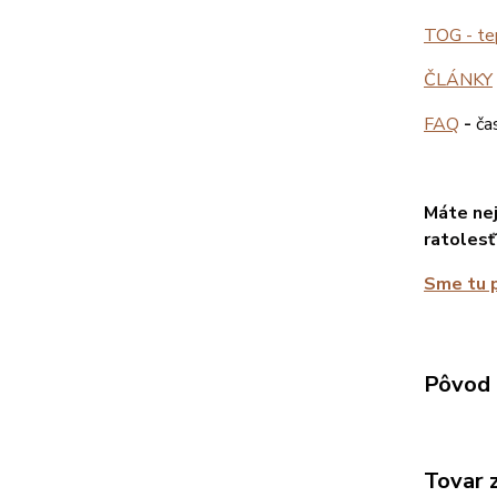
TOG - tep
ČLÁNKY
FAQ
-
ča
Máte nej
ratolesť
Sme tu p
Pôvod 
Tovar 