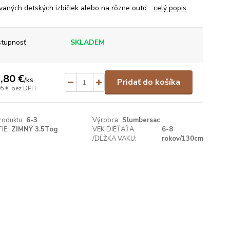
vaných detských izbičiek alebo na rôzne outd...
celý popis
tupnosť
SKLADEM
,80 €
/
ks
Pridať do košíka
95 €
bez DPH
roduktu:
6-3
Výrobca:
Slumbersac
IE:
ZIMNÝ 3.5Tog
VEK DIEŤAŤA
6-8
/DĹŽKA VAKU:
rokov/130cm