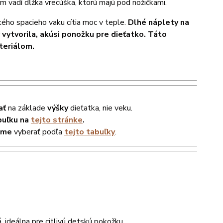
im vadí dĺžka vrecúška, ktorú majú pod nožičkami.
ckého spacieho vaku cítia moc v teple.
Dlhé náplety na
 vytvorila, akúsi ponožku pre dieťatko. Táto
ateriálom.
ať
na základe
výšky
dieťatka, nie veku.
buľku na
tejto stránke
.
ame
vyberať podľa
tejto tabuľky
.
, ideálna pre citlivú detskú pokožku.