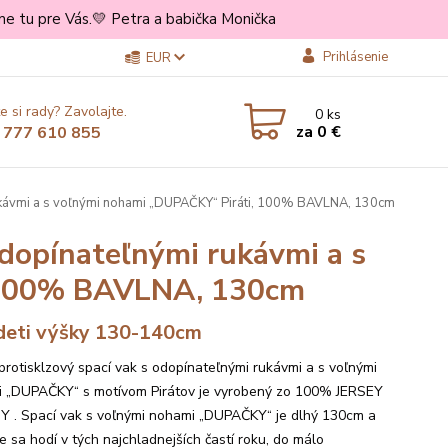
e tu pre Vás.💛 Petra a babička Monička
Prihlásenie
EUR
e si rady? Zavolajte.
0
ks
za
0 €
 777 610 855
kávmi a s voľnými nohami „DUPAČKY“ Piráti, 100% BAVLNA, 130cm
opínateľnými rukávmi a s
 100% BAVLNA, 130cm
deti výšky 130-140cm
protisklzový spací vak s odopínateľnými rukávmi a s voľnými
 „DUPAČKY“ s motívom Pirátov je vyrobený zo 100% JERSEY
 . Spací vak s voľnými nohami „DUPAČKY“ je dlhý 130cm a
e sa hodí v tých najchladnejších častí roku, do málo