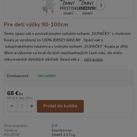
Pre deti výšky 90-100cm
Tento spací vak s protisklzovými voľnými nohami „DUPAČKY“ s motívom
Koala je vyrobený zo 100% JERSEY BAVLNY . Spací vak s
odopínateľnými rukávmi a s voľnými nohami „DUPAČKY“ Koala je dlhý
90cm a výborne sa hodí do tých najchladnejších častí roku, do málo
vykurovaných detských izbičiek. Spací vak s ...
celý popis
Dostupnosť
SKLADEM
68 €
/
ks
56,20 €
bez DPH
Pridať do košíka
Číslo produktu:
2-3
Výrobca:
Slumbersac
POUŽITIE:
ZIMNÝ 3.5Tog