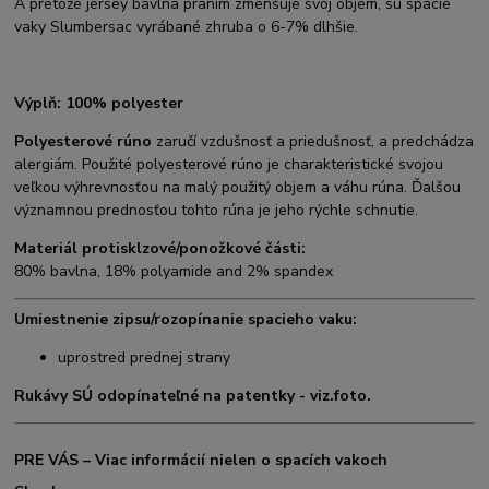
A pretože jersey bavlna praním zmenšuje svoj objem, sú spacie
vaky Slumbersac vyrábané zhruba o 6-7% dlhšie.
Výplň: 100% polyester
Polyesterové rúno
zaručí vzdušnosť a priedušnosť, a predchádza
alergiám. Použité polyesterové rúno je charakteristické svojou
veľkou výhrevnosťou na malý použitý objem a váhu rúna. Ďalšou
významnou prednosťou tohto rúna je jeho rýchle schnutie.
Materiál protisklzové/ponožkové části:
80% bavlna, 18% polyamide and 2% spandex
Umiestnenie zipsu/rozopínanie spacieho vaku:
uprostred prednej strany
Rukávy SÚ odopínateľné na patentky - viz.foto.
PRE VÁS – Viac informácií nielen o spacích vakoch