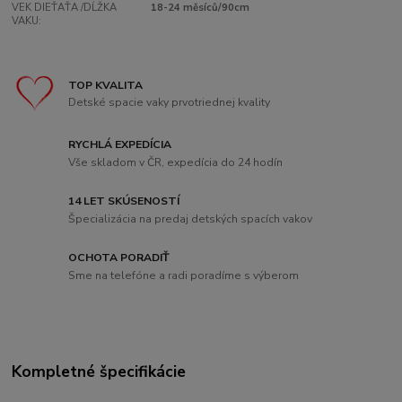
VEK DIEŤAŤA /DĹŽKA
18-24 měsíců/90cm
VAKU:
TOP KVALITA
Detské spacie vaky prvotriednej kvality
RYCHLÁ EXPEDÍCIA
Vše skladom v ČR, expedícia do 24 hodín
14 LET SKÚSENOSTÍ
Špecializácia na predaj detských spacích vakov
OCHOTA PORADIŤ
Sme na telefóne a radi poradíme s výberom
Kompletné špecifikácie