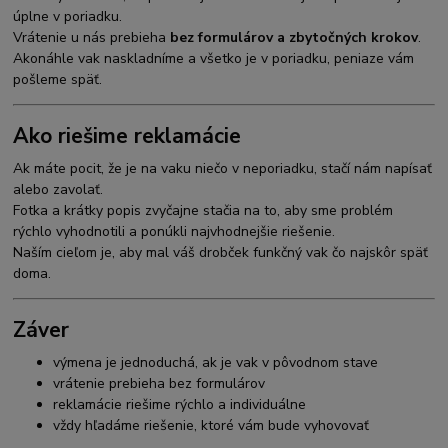
úplne v poriadku.
Vrátenie u nás prebieha
bez formulárov a zbytočných krokov
.
Akonáhle vak naskladníme a všetko je v poriadku, peniaze vám
pošleme späť.
Ako riešime reklamácie
Ak máte pocit, že je na vaku niečo v neporiadku, stačí nám napísať
alebo zavolať.
Fotka a krátky popis zvyčajne stačia na to, aby sme problém
rýchlo vyhodnotili a ponúkli najvhodnejšie riešenie.
Naším cieľom je, aby mal váš drobček funkčný vak čo najskôr späť
doma.
Záver
výmena je jednoduchá, ak je vak v pôvodnom stave
vrátenie prebieha bez formulárov
reklamácie riešime rýchlo a individuálne
vždy hľadáme riešenie, ktoré vám bude vyhovovať