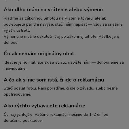
Ako dlho mám na vrátenie alebo výmenu
Riadime sa zákonnou lehotou na vrátenie tovaru, ale ak
potrebujete pár dní navyše, stačí nám napísať — vždy sa snažíme
vyjsť v ústrety.
Výmenu je možné uskutočniť aj po zákonnej lehote. Všetko je o
dohode.
Čo ak nemám originálny obal
Ideálne je ho mať, ale ak sa stratil, napíšte nám — dohodneme sa
individuálne.
A čo ak si nie som istá, či ide o reklamáciu
Stačí poslať fotku. Radi poradíme, či ide o závadu, alebo bežné
opotrebovanie.
Ako rýchlo vybavujete reklamácie
Čo najrýchlejšie. Väčšinu reklamácií riešime do 1–2 dní od
doručenia podkladov.