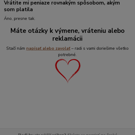
Vrátite mi peniaze rovnakým spôsobom, akým
som platila
Áno, presne tak.
Máte otázky k výmene, vráteniu alebo
reklamácii
Stačí nám
napísať alebo zavolať
– radi s vami doriešime všetko
potrebné.
Radi by ste väčší výber?
Skúste sa pozrieť na české