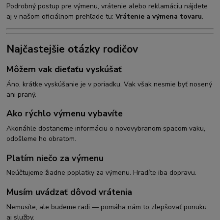
Podrobný postup pre výmenu, vrátenie alebo reklamáciu nájdete
aj v našom oficiálnom prehľade tu:
Vrátenie a výmena tovaru
.
Najčastejšie otázky rodičov
Môžem vak dieťaťu vyskúšať
Áno, krátke vyskúšanie je v poriadku. Vak však nesmie byť nosený
ani praný.
Ako rýchlo výmenu vybavíte
Akonáhle dostaneme informáciu o novovybranom spacom vaku,
odošleme ho obratom.
Platím niečo za výmenu
Neúčtujeme žiadne poplatky za výmenu. Hradíte iba dopravu.
Musím uvádzať dôvod vrátenia
Nemusíte, ale budeme radi — pomáha nám to zlepšovať ponuku
aj služby.