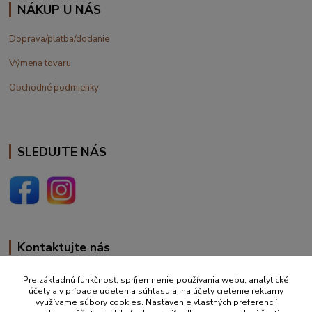
NÁKUP U NÁS
Doprava/platba/dodanie
Výmena tovaru
Obchodné podmienky
SLEDUJTE NÁS
Kontaktujte nás
+420 777 610 855
Pre základnú funkčnosť, spríjemnenie používania webu, analytické
účely a v prípade udelenia súhlasu aj na účely cielenie reklamy
využívame súbory cookies. Nastavenie vlastných preferencií
info@vakynaspanie.sk