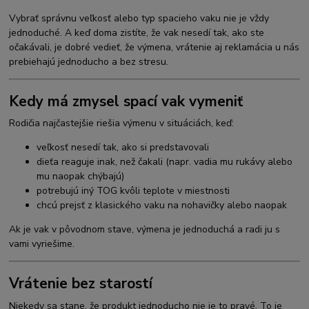
Vybrať správnu veľkosť alebo typ spacieho vaku nie je vždy
jednoduché. A keď doma zistíte, že vak nesedí tak, ako ste
očakávali, je dobré vedieť, že výmena, vrátenie aj reklamácia u nás
prebiehajú jednoducho a bez stresu.
Kedy má zmysel spací vak vymeniť
Rodičia najčastejšie riešia výmenu v situáciách, keď:
veľkosť nesedí tak, ako si predstavovali
dieťa reaguje inak, než čakali (napr. vadia mu rukávy alebo
mu naopak chýbajú)
potrebujú iný TOG kvôli teplote v miestnosti
chcú prejsť z klasického vaku na nohavičky alebo naopak
Ak je vak v pôvodnom stave, výmena je jednoduchá a radi ju s
vami vyriešime.
Vrátenie bez starostí
Niekedy sa stane, že produkt jednoducho nie je to pravé. To je