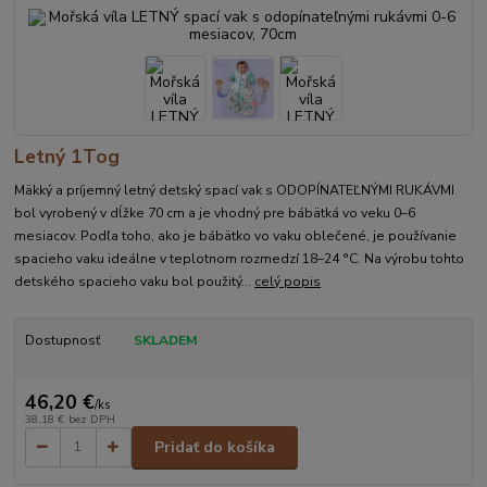
Letný 1Tog
Mäkký a príjemný letný detský spací vak s ODOPÍNATEĽNÝMI RUKÁVMI
bol vyrobený v dĺžke 70 cm a je vhodný pre bábätká vo veku 0–6
mesiacov. Podľa toho, ako je bábätko vo vaku oblečené, je používanie
spacieho vaku ideálne v teplotnom rozmedzí 18–24 °C. Na výrobu tohto
detského spacieho vaku bol použitý...
celý popis
Dostupnosť
SKLADEM
46,20 €
/
ks
38,18 €
bez DPH
Pridať do košíka