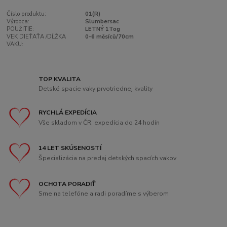
Číslo produktu:
01(R)
Výrobca:
Slumbersac
POUŽITIE:
LETNÝ 1Tog
VEK DIEŤAŤA /DĹŽKA
0-6 měsíců/70cm
VAKU:
TOP KVALITA
Detské spacie vaky prvotriednej kvality
RYCHLÁ EXPEDÍCIA
Vše skladom v ČR, expedícia do 24 hodín
14 LET SKÚSENOSTÍ
Špecializácia na predaj detských spacích vakov
OCHOTA PORADIŤ
Sme na telefóne a radi poradíme s výberom