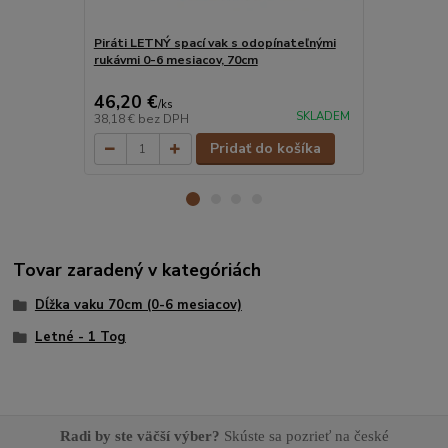
Piráti LETNÝ spací vak s odopínateľnými
Balerína LE
rukávmi 0-6 mesiacov, 70cm
rukávmi 0-6
46,20 €
46,20 €
/
ks
/
k
SKLADEM
38,18 €
bez DPH
38,18 €
bez 
Pridať do košíka
Tovar zaradený v kategóriách
Dĺžka vaku 70cm (0-6 mesiacov)
Letné - 1 Tog
Radi by ste väčší výber?
Skúste sa pozrieť na české