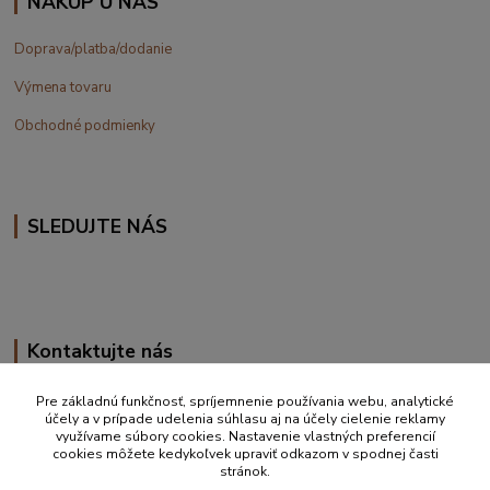
NÁKUP U NÁS
Doprava/platba/dodanie
Výmena tovaru
Obchodné podmienky
SLEDUJTE NÁS
Kontaktujte nás
+420 777 610 855
Pre základnú funkčnosť, spríjemnenie používania webu, analytické
účely a v prípade udelenia súhlasu aj na účely cielenie reklamy
využívame súbory cookies. Nastavenie vlastných preferencií
info@vakynaspanie.sk
cookies môžete kedykoľvek upraviť odkazom v spodnej časti
stránok.