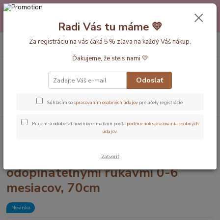
Máte nejakú otázku alebo váhate s výberom? Neváhajte a zavolajte
pokojne aj večer alebo cez víkend. Sme tu pre Vás.💛 Petra a babička
Radi Vás tu máme 💛
Monička
0
ks
Za registráciu na vás čaká 5 % zľava na každý Váš nákup.
EUR
+420 777 610 855
za
0 €
Ďakujeme, že ste s nami 💛
Menu
Odoslať
Hľadať
Súhlasím so
spracovaním osobných údajov
pre účely registrácie.
Prajem si odoberať novinky e-mailom podľa
podmienok spracovania osobných
Úvod
Dĺžka vaku 70cm (0-6 mesiacov)
Mořská víla LETNÝ spací vak s
údajov
.
odopínateľnými rukávmi 0-6 mesiacov, 70cm
Mořská víla LETNÝ spací vak s
Zatvoriť
odopínateľnými rukávmi 0-6
mesiacov, 70cm
Novinka