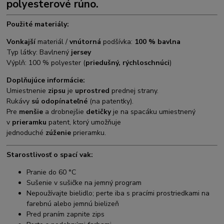
polyesterové rúno.
Použité materiály:
Vonkajší
materiál /
vnútorná
podšívka:
100 % bavlna
Typ látky: Bavlnený
jersey
Výplň: 100 % polyester (
priedušný, rýchloschnúci
)
Doplňujúce informácie:
Umiestnenie
zipsu
je
uprostred
prednej strany.
Rukávy
sú odopínateľné
(na patentky).
Pre
menšie
a drobnejšie
detičky
je na spacáku umiestnený
v
prieramku
patent, ktorý umožňuje
jednoduché
zúženie
prieramku.
Starostlivosť o spací vak:
Pranie do 60 °C
Sušenie v sušičke na jemný program
Nepoužívajte bielidlo; perte iba s pracími prostriedkami na
farebnú alebo jemnú bielizeň
Pred praním zapnite zips