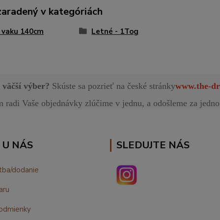
zaradený v kategóriách
 vaku 140cm
Letné - 1Tog
e väčší výber?
Skúste sa pozrieť na české stránky
www.the-dr
radi Vaše objednávky zlúčime v jednu, a odošleme za jedno
 U NÁS
SLEDUJTE NÁS
tba/dodanie
aru
odmienky