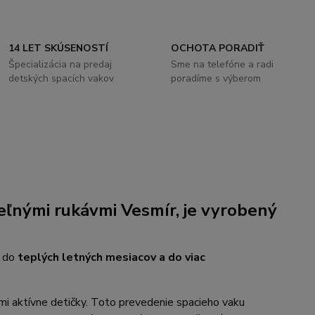
14 LET SKÚSENOSTÍ
OCHOTA PORADIŤ
Špecializácia na predaj
Sme na telefóne a radi
detských spacích vakov
poradíme s výberom
eľnými rukávmi
Vesmír, je vyrobený
í do
teplých letných mesiacov a do viac
ľmi aktívne detičky. Toto prevedenie spacieho vaku