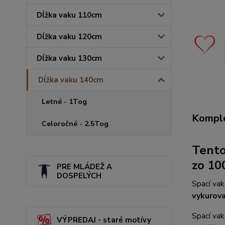
Dĺžka vaku 110cm
Dĺžka vaku 120cm
Dĺžka vaku 130cm
Dĺžka vaku 140cm
Letné - 1Tog
Komple
Celoročné - 2.5Tog
Tento
zo 10
PRE MLÁDEŽ A
DOSPELÝCH
Spací va
vykurova
Spací vak
VÝPREDAJ - staré motívy