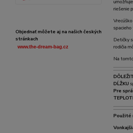
umožňuje 
riešenie 
Vrecúško 
spacieho 
Objednať môžete aj na našich českých
stránkach
Detičky s
rodičia m
www.the-dream-bag.cz
Na tomto
DÔLEŽIT
DĹŽKU
s
Pre sprá
TEPLOT
Použité
Vonkajši