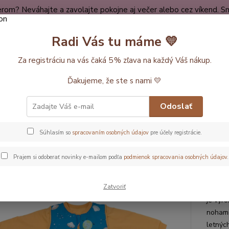
rom? Neváhajte a zavolajte pokojne aj večer alebo cez víkend. Sm
dy
Spokojní zákazníci
O nákupe
Kontakt
O nás
Radi Vás tu máme 💛
Neviet
Za registráciu na vás čaká 5 % zľava na každý Váš nákup.
Hľadať
+420
Ďakujeme, že ste s nami 💛
ĺžka vaku 140cm
LETNÝ spací vak s voľnými nohami a a odopínateľn
Odoslať
Ý spací vak s voľnými nohami a
Súhlasím so
spracovaním osobných údajov
pre účely registrácie.
PAČKY“ 100% BAVLNA Vesmír 
Prajem si odoberať novinky e-mailom podľa
podmienok spracovania osobných údajov
.
Pre 
Zatvoriť
Tento 
je vyr
nohami
letnýc