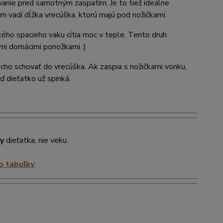
anie pred samotným zaspatím. Je to tiež ideálne
im vadí dĺžka vrecúška, ktorú majú pod nožičkami.
ického spacieho vaku cítia moc v teple. Tento druh
ými domácimi ponožkami :)
ucho schovať do vrecúška. Ak zaspia s nožičkami vonku,
ď dieťatko už spinká.
ky
dieťatka, nie veku.
o tabuľky
.