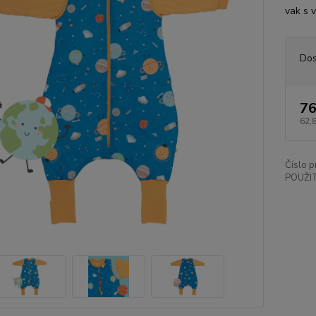
vak s 
Dos
76
62,
Číslo p
POUŽIT