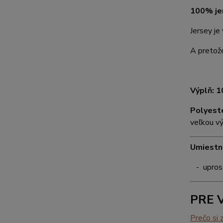
100% je
Jersey je
A pretože
Výplň: 
Polyest
veľkou vý
Umiestne
- uprost
PRE V
Prečo si 