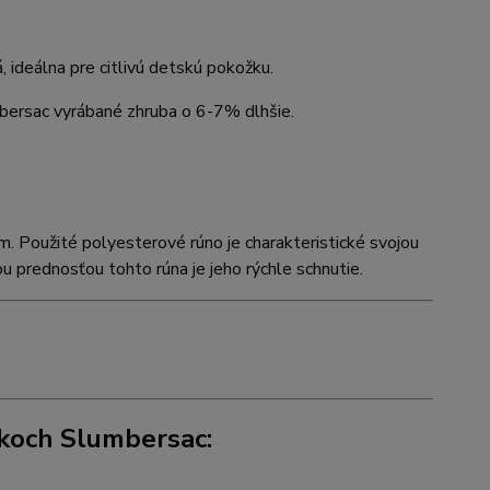
, ideálna pre citlivú detskú pokožku.
mbersac vyrábané zhruba o 6-7% dlhšie.
m. Použité polyesterové rúno je charakteristické svojou
 prednosťou tohto rúna je jeho rýchle schnutie.
akoch Slumbersac: