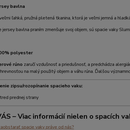
rsey bavlna
 veľmi ľahká, pružná pletená tkanina, ktorá je veľmi jemná a hladká
 jersey bavlna praním zmenšuje svoj objem, sú spacie vaky Slu
100% polyester
erové rúno
zaručí vzdušnosť a priedušnosť, a predchádza alergiá
hrevnosťou na malý použitý objem a váhu rúna. Ďalšou významnou
nie zipsu/rozopínanie spacieho vaku:
red prednej strany
ÁS – Viac informácií nielen o spacích v
zaobstarať spacie vaky práve od nás?