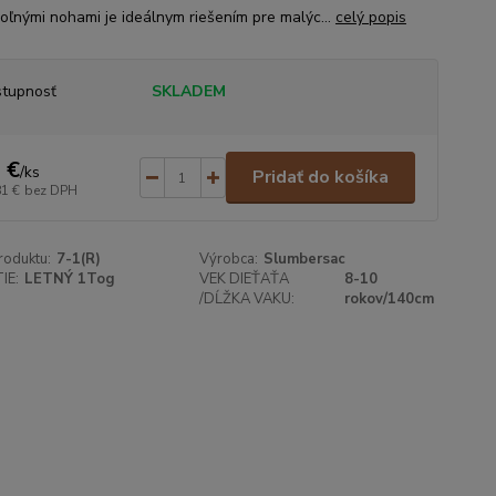
voľnými nohami je ideálnym riešením pre malýc...
celý popis
tupnosť
SKLADEM
 €
/
ks
Pridať do košíka
81 €
bez DPH
roduktu:
7-1(R)
Výrobca:
Slumbersac
IE:
LETNÝ 1Tog
VEK DIEŤAŤA
8-10
/DĹŽKA VAKU:
rokov/140cm