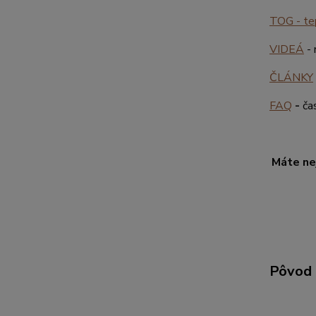
TOG - tep
VIDEÁ
- 
ČLÁNKY
FAQ
-
ča
Máte nej
Pôvod 