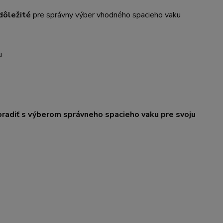
dôležité
pre správny výber vhodného spacieho vaku
u
poradiť s výberom správneho spacieho vaku pre svoju