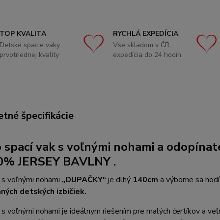
TOP KVALITA
RYCHLÁ EXPEDÍCIA
Detské spacie vaky
Vše skladom v ČR,
prvotriednej kvality
expedícia do 24 hodín
tné špecifikácie
 spací vak s voľnými nohami
a odopínat
0% JERSEY BAVLNY .
k s voľnými nohami
„DUPAČKY“
je dlhý
140cm
a výborne sa hod
ných detských izbičiek.
 s voľnými nohami je ideálnym riešením pre malých čertíkov a ve