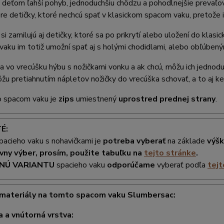
deťom ľahší pohyb, jednoduchšiu chôdzu a pohodlnejšie prevaľov
pre detičky, ktoré nechcú spať v klasickom spacom vaku, pretože 
si zamilujú aj detičky, ktoré sa po prikrytí alebo uložení do klas
vaku im totiž umožní spať aj s holými chodidlami, alebo obľúben
a vo vrecúšku hýbu s nožičkami vonku a ak chcú, môžu ich jednod
ôžu pretiahnutím nápletov nožičky do vrecúška schovať, a to aj ke
 spacom vaku je
zips
umiestnený
uprostred prednej strany
.
É:
pacieho vaku s nohavičkami je
potreba vyberať
na základe
výš
vny výber, prosím, použite tabuľku na
tejto stránke
.
NÚ VARIANTU
spacieho vaku
odporúčame
vyberať podľa
tejt
 materiály na tomto spacom vaku Slumbersac:
a a vnútorná vrstva: