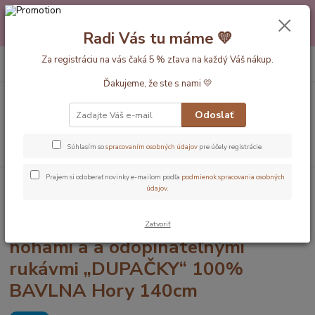
Máte nejakú otázku alebo váhate s výberom? Neváhajte a zavolajte
pokojne aj večer alebo cez víkend. Sme tu pre Vás.💛 Petra a babička
Radi Vás tu máme 💛
Monička
0
ks
Za registráciu na vás čaká 5 % zľava na každý Váš nákup.
EUR
+420 777 610 855
za
0 €
Ďakujeme, že ste s nami 💛
Menu
Odoslať
Hľadať
Súhlasím so
spracovaním osobných údajov
pre účely registrácie.
Prajem si odoberať novinky e-mailom podľa
podmienok spracovania osobných
Úvod
Dĺžka vaku 140cm
LETNÝ spací vak s voľnými nohami a a
údajov
.
odopínateľnými rukávmi „DUPAČKY“ 100% BAVLNA Hory 140cm
LETNÝ spací vak s voľnými
Zatvoriť
nohami a a odopínateľnými
rukávmi „DUPAČKY“ 100%
BAVLNA Hory 140cm