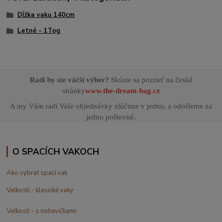
Dĺžka vaku 140cm
Letné - 1Tog
Radi by ste väčší výber?
Skúste sa pozrieť na české
stránky
www.the-dream-bag.cz
A my Vám radi Vaše objednávky zlúčime v jednu, a odošleme za
jedno poštovné.
O SPACÍCH VAKOCH
Ako vybrať spací vak
Veľkosti - klasické vaky
Veľkosti - s nohavičkami