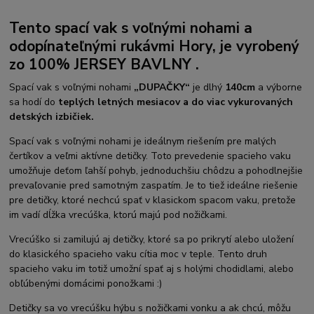
Tento spací vak s voľnými nohami
a
odopínateľnými rukávmi
Hory, je vyrobený
zo 100% JERSEY BAVLNY .
Spací vak s voľnými nohami
„DUPAČKY“
je dlhý
140cm
a výborne
sa hodí do
teplých letných mesiacov a do viac vykurovaných
detských izbičiek.
Spací vak s voľnými nohami je ideálnym riešením pre malých
čertíkov a veľmi aktívne detičky. Toto prevedenie spacieho vaku
umožňuje deťom ľahší pohyb, jednoduchšiu chôdzu a pohodlnejšie
prevaľovanie pred samotným zaspatím. Je to tiež ideálne riešenie
pre detičky, ktoré nechcú spať v klasickom spacom vaku, pretože
im vadí dĺžka vrecúška, ktorú majú pod nožičkami.
Vrecúško si zamilujú aj detičky, ktoré sa po prikrytí alebo uložení
do klasického spacieho vaku cítia moc v teple. Tento druh
spacieho vaku im totiž umožní spať aj s holými chodidlami, alebo
obľúbenými domácimi ponožkami :)
Detičky sa vo vrecúšku hýbu s nožičkami vonku a ak chcú, môžu