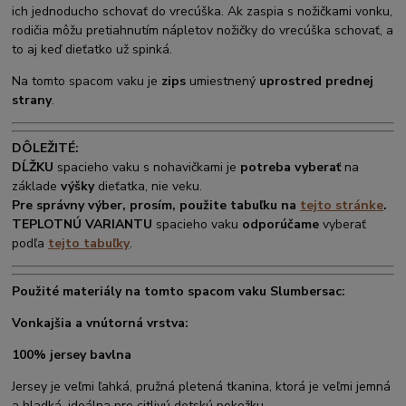
ich jednoducho schovať do vrecúška. Ak zaspia s nožičkami vonku,
rodičia môžu pretiahnutím nápletov nožičky do vrecúška schovať, a
to aj keď dieťatko už spinká.
Na tomto spacom vaku je
zips
umiestnený
uprostred prednej
strany
.
DÔLEŽITÉ:
DĹŽKU
spacieho vaku s nohavičkami je
potreba vyberať
na
základe
výšky
dieťatka, nie veku.
Pre správny výber, prosím, použite tabuľku na
tejto stránke
.
TEPLOTNÚ VARIANTU
spacieho vaku
odporúčame
vyberať
podľa
tejto tabuľky
.
Použité materiály na tomto spacom vaku Slumbersac:
Vonkajšia a vnútorná vrstva:
100% jersey bavlna
Jersey je veľmi ľahká, pružná pletená tkanina, ktorá je veľmi jemná
a hladká, ideálna pre citlivú detskú pokožku.