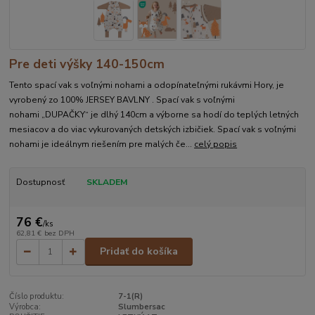
Pre deti výšky 140-150cm
Tento spací vak s voľnými nohami a odopínateľnými rukávmi Hory, je
vyrobený zo 100% JERSEY BAVLNY . Spací vak s voľnými
nohami „DUPAČKY“ je dlhý 140cm a výborne sa hodí do teplých letných
mesiacov a do viac vykurovaných detských izbičiek. Spací vak s voľnými
nohami je ideálnym riešením pre malých če...
celý popis
Dostupnosť
SKLADEM
76 €
/
ks
62,81 €
bez DPH
Pridať do košíka
Číslo produktu:
7-1(R)
Výrobca:
Slumbersac