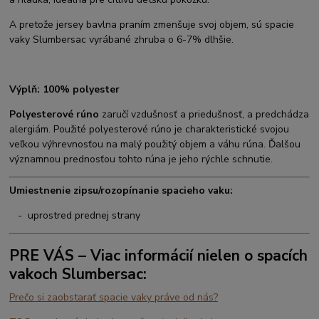
A pretože jersey bavlna praním zmenšuje svoj objem, sú spacie
vaky Slumbersac vyrábané zhruba o 6-7% dlhšie.
Výplň: 100% polyester
Polyesterové rúno
zaručí vzdušnosť a priedušnosť, a predchádza
alergiám. Použité polyesterové rúno je charakteristické svojou
veľkou výhrevnosťou na malý použitý objem a váhu rúna. Ďalšou
významnou prednosťou tohto rúna je jeho rýchle schnutie.
Umiestnenie zipsu/rozopínanie spacieho vaku:
- uprostred prednej strany
PRE VÁS – Viac informácií nielen o spacích
vakoch Slumbersac:
Prečo si zaobstarať spacie vaky práve od nás?