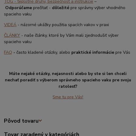
TOG - teplotné druhy, bezpečnosť a inštrukcie
–
Odporúčame
prečítať -
dôležité
pre správny výber vhodného
spacieho vaku
VIDEÁ
- názorné ukážky použitia spacích vakov v praxi
ČLÁNKY
- naše články, ktoré by Vám mali zjednodušiť výber
spacieho vaku
FAQ
-
často kladené otázky, alebo
praktické informácie
pre Vás
Máte nejaké otázky, nejasnosti alebo by ste si len chceli
nechať poradiť s výberom správneho spacieho vaku pre svoju
ratolesť?
Sme tu pre Vás!
Pôvod tovaru
Tovar zaradený v kategóriách