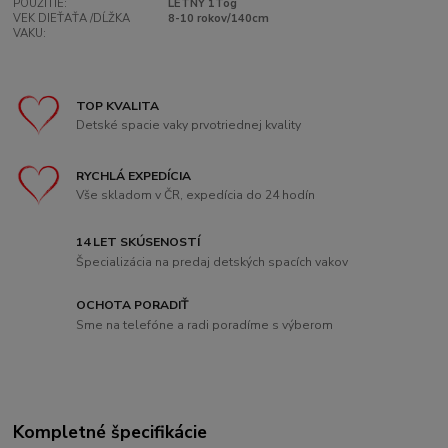
POUŽITIE:
LETNÝ 1Tog
VEK DIEŤAŤA /DĹŽKA
8-10 rokov/140cm
VAKU:
TOP KVALITA
Detské spacie vaky prvotriednej kvality
RYCHLÁ EXPEDÍCIA
Vše skladom v ČR, expedícia do 24 hodín
14 LET SKÚSENOSTÍ
Špecializácia na predaj detských spacích vakov
OCHOTA PORADIŤ
Sme na telefóne a radi poradíme s výberom
Kompletné špecifikácie